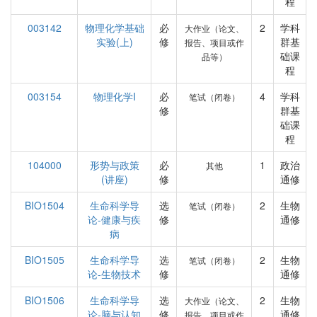
程
003142
物理化学基础
必
2
学科
大作业（论文、
实验(上)
修
群基
报告、项目或作
础课
品等）
程
003154
物理化学I
必
4
学科
笔试（闭卷）
修
群基
础课
程
104000
形势与政策
必
1
政治
其他
(讲座)
修
通修
BIO1504
生命科学导
选
2
生物
笔试（闭卷）
论-健康与疾
修
通修
病
BIO1505
生命科学导
选
2
生物
笔试（闭卷）
论-生物技术
修
通修
BIO1506
生命科学导
选
2
生物
大作业（论文、
论-脑与认知
修
通修
报告、项目或作