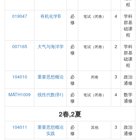
程
019047
有机化学B
必
4
学科
笔试（闭卷）
修
群基
础课
程
007165
大气与海洋学
必
2
学科
笔试（闭卷）
修
群基
础课
程
104010
重要思想概论
必
3
政治
闭卷
修
通修
MATH1009
线性代数(B1)
必
4
数学
笔试（闭卷）
修
通修
2春,2夏
104011
重要思想概论
必
3
政治
其他
实践
修
通修