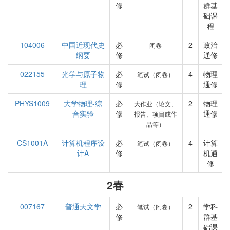
修
群基
础课
程
104006
中国近现代史
必
2
政治
闭卷
纲要
修
通修
022155
光学与原子物
必
4
物理
笔试（闭卷）
理
修
通修
PHYS1009
大学物理-综
必
2
物理
大作业（论文、
合实验
修
通修
报告、项目或作
品等）
CS1001A
计算机程序设
必
4
计算
笔试（闭卷）
计A
修
机通
修
2春
007167
普通天文学
必
2
学科
笔试（闭卷）
修
群基
础课