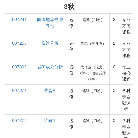
3秋
007241
固体地球物理
选
2
专业
笔试（闭卷）
导论
修
方向
课程
007250
仪器分析
选
2
专业
笔试（半开卷）
修
方向
课程
007306
岩矿成分分析
必
2
专业
大作业（论文、
修
核心
报告、项目或作
课程
品等）
007271
结晶学
必
2
学科
笔试（闭卷）
修
群基
础课
程
007273
矿物学
必
3
学科
笔试（闭卷）
修
群基
础课