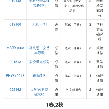
019148
无机化学基础
必
2
学科
大作业（论文、
实验(下)
修
群基
报告、项目或作
础课
品等）
程
019166
无机化学I
必
2
学科
笔试（闭卷）
修
群基
础课
程
MARX1003
马克思主义基
必
3
政治
笔试（开卷）
本原理
修
通修
001513
多变量微积分
必
6
数学
笔试（闭卷）
修
通修
PHYS1004B
电磁学B
必
4
物理
笔试（闭卷）
修
通修
022162
大学物理-基
必
2
物理
论文或报告
础实验
修
通修
1春,2秋