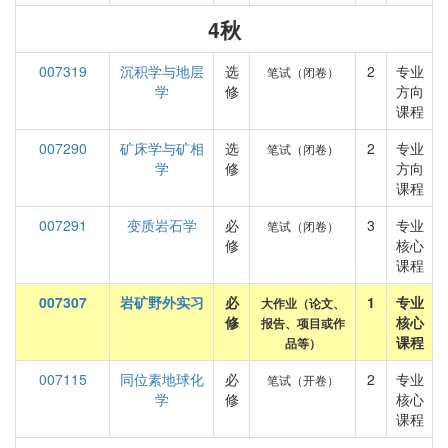
4秋
007319
沉积学与地层
选
2
专业
笔试（闭卷）
学
修
方向
课程
007290
矿床学与矿相
选
2
专业
笔试（闭卷）
学
修
方向
课程
007291
变质岩石学
必
3
专业
笔试（闭卷）
修
核心
课程
007307
岩矿野外实习
必
1
专业
大作业（论文、
修
核心
报告、项目或作
课程
品等）
007115
同位素地球化
必
2
专业
笔试（开卷）
学
修
核心
课程