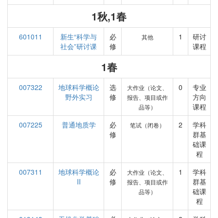
1秋,1春
601011
新生“科学与
必
1
研讨
其他
社会”研讨课
修
课程
1春
007322
地球科学概论
选
0
专业
大作业（论文、
野外实习
修
方向
报告、项目或作
课程
品等）
007225
普通地质学
必
2
学科
笔试（闭卷）
修
群基
础课
程
007311
地球科学概论
必
1
学科
大作业（论文、
II
修
群基
报告、项目或作
础课
品等）
程