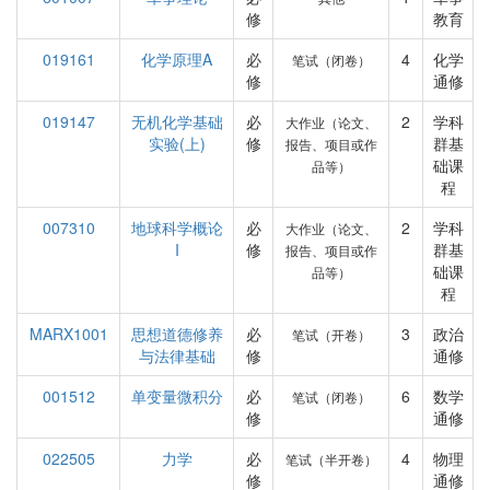
修
教育
019161
化学原理A
必
4
化学
笔试（闭卷）
修
通修
019147
无机化学基础
必
2
学科
大作业（论文、
实验(上)
修
群基
报告、项目或作
础课
品等）
程
007310
地球科学概论
必
2
学科
大作业（论文、
I
修
群基
报告、项目或作
础课
品等）
程
MARX1001
思想道德修养
必
3
政治
笔试（开卷）
与法律基础
修
通修
001512
单变量微积分
必
6
数学
笔试（闭卷）
修
通修
022505
力学
必
4
物理
笔试（半开卷）
修
通修