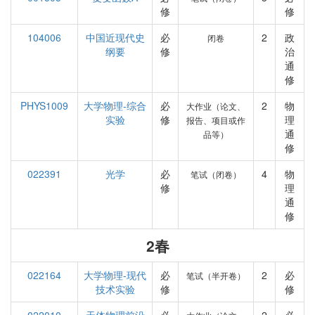
修
修
104006
中国近现代史
必
2
政
闭卷
纲要
修
治
通
修
PHYS1009
大学物理-综合
必
2
物
大作业（论文、
实验
修
理
报告、项目或作
通
品等）
修
022391
光学
必
4
物
笔试（闭卷）
修
理
通
修
2春
022164
大学物理-现代
必
2
必
笔试（半开卷）
技术实验
修
修