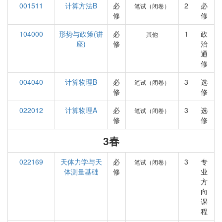
001511
计算方法B
必
2
必
笔试（闭卷）
修
修
104000
形势与政策(讲
必
1
政
其他
座)
修
治
通
修
004040
计算物理B
必
3
选
笔试（闭卷）
修
修
022012
计算物理A
必
3
选
笔试（闭卷）
修
修
3春
022169
天体力学与天
必
3
专
笔试（闭卷）
体测量基础
修
业
方
向
课
程