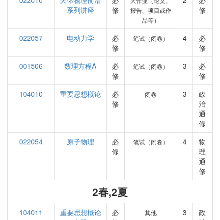
022010
天体物理前沿
必
2
必
大作业（论文、
系列讲座
修
修
报告、项目或作
品等）
022057
电动力学
必
4
必
笔试（闭卷）
修
修
001506
数理方程A
必
3
必
笔试（闭卷）
修
修
104010
重要思想概论
必
3
政
闭卷
修
治
通
修
022054
原子物理
必
4
物
笔试（闭卷）
修
理
通
修
2春,2夏
104011
重要思想概论
必
3
政
其他