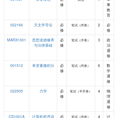
修
事
教
育
022166
天文学导论
必
2
必
笔试（闭卷）
修
修
MARX1001
思想道德修养
必
3
政
笔试（开卷）
与法律基础
修
治
通
修
001512
单变量微积分
必
6
数
笔试（闭卷）
修
学
通
修
022505
力学
必
4
物
笔试（半开卷）
修
理
通
修
CS1001A
计算机程序设
必
4
计
笔试（闭卷）