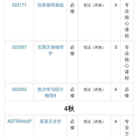
022171
恒星物理基础
必
4
专
笔试（闭卷）
修
业
核
心
课
程
022007
实测天体物理
必
3
专
笔试（闭卷）
学
修
业
核
心
课
程
022062
热力学与统计
必
4
必
笔试（闭卷）
物理A
修
修
4秋
ASTR5002P
星系天文学
必
4
专
笔试（闭卷）
修
业
方