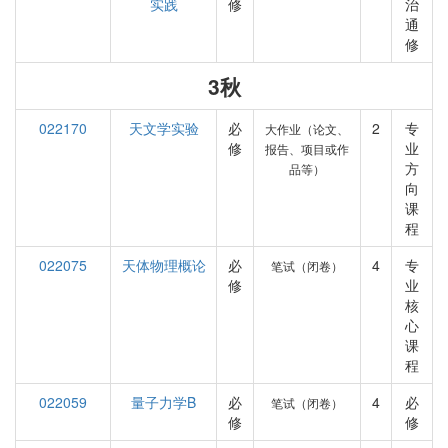
实践
修
治
通
修
3秋
022170
天文学实验
必
2
专
大作业（论文、
修
业
报告、项目或作
方
品等）
向
课
程
022075
天体物理概论
必
4
专
笔试（闭卷）
修
业
核
心
课
程
022059
量子力学B
必
4
必
笔试（闭卷）
修
修