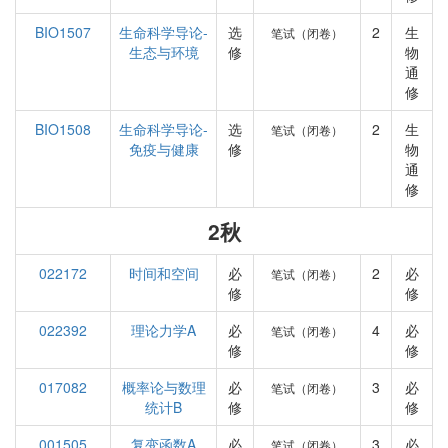
BIO1507
生命科学导论-
选
2
生
笔试（闭卷）
生态与环境
修
物
通
修
BIO1508
生命科学导论-
选
2
生
笔试（闭卷）
免疫与健康
修
物
通
修
2秋
022172
时间和空间
必
2
必
笔试（闭卷）
修
修
022392
理论力学A
必
4
必
笔试（闭卷）
修
修
017082
概率论与数理
必
3
必
笔试（闭卷）
统计B
修
修
001505
复变函数A
必
3
必
笔试（闭卷）