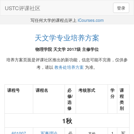
USTC评课社区
登录
写任何大学的课程点评上
iCourses.com
天文学专业培养方案
物理学院 天文学 2017级 主修学位
培养方案页面是评课社区推出的新功能，信息可能不完善，仅供参
考，请以
教务处培养方案
为准。
课程号
课程名
必
考核形式
学
课
修/
分
程
选
类
修
别
1秋
601007
军事理论
必
1
军
其他