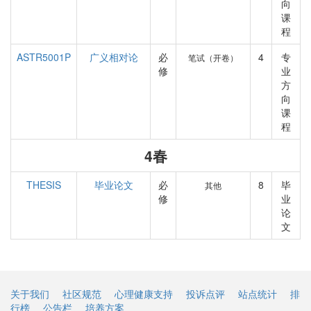
向
课
程
ASTR5001P
广义相对论
必
4
专
笔试（开卷）
修
业
方
向
课
程
4春
THESIS
毕业论文
必
8
毕
其他
修
业
论
文
关于我们
社区规范
心理健康支持
投诉点评
站点统计
排
行榜
公告栏
培养方案