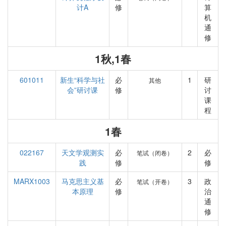
计A
修
算
机
通
修
1秋,1春
601011
新生“科学与社
必
1
研
其他
会”研讨课
修
讨
课
程
1春
022167
天文学观测实
必
2
必
笔试（闭卷）
践
修
修
MARX1003
马克思主义基
必
3
政
笔试（开卷）
本原理
修
治
通
修