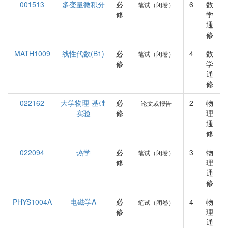
001513
多变量微积分
必
6
数
笔试（闭卷）
修
学
通
修
MATH1009
线性代数(B1)
必
4
数
笔试（闭卷）
修
学
通
修
022162
大学物理-基础
必
2
物
论文或报告
实验
修
理
通
修
022094
热学
必
3
物
笔试（闭卷）
修
理
通
修
PHYS1004A
电磁学A
必
4
物
笔试（闭卷）
修
理
通