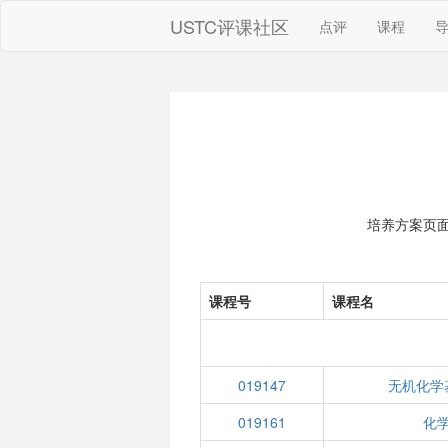
USTC评课社区
点评
课程
培养方案页
课程号
课程名
019147
无机化学
019161
化