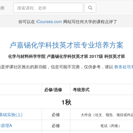
导师
你可以在
iCourses.com
网站写任何大学的课程点评了
卢嘉锡化学科技英才班专业培养方案
化学与材料科学学院 卢嘉锡化学科技英才班 2017级 科技英才班
面是评课社区推出的新功能，信息可能不完善，仅供参考，请以
教务处培
必修/选修
考核形式
1秋
基础实验(上)
必修
大作业（论文、报告、项目或作
学原理A
必修
笔试（闭卷）