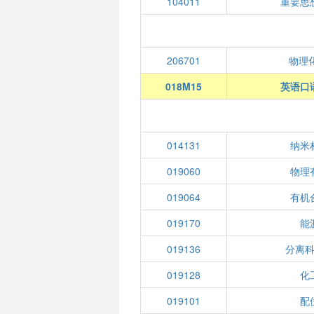
104011
重要思
206701
物理化学
018M15
英语口
014131
纳米
019060
物理
019064
有机
019170
能
019136
分离
019128
化
019101
配