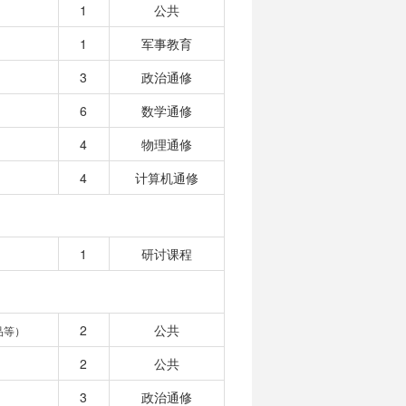
1
公共
1
军事教育
3
政治通修
6
数学通修
4
物理通修
4
计算机通修
1
研讨课程
2
公共
品等）
2
公共
3
政治通修