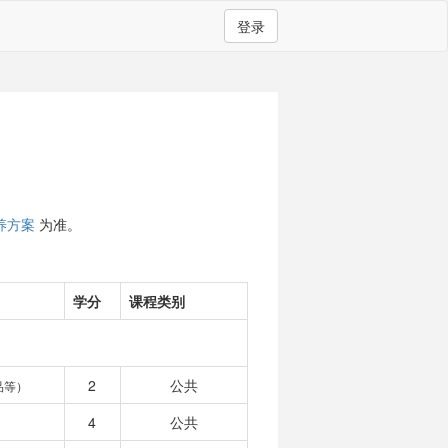
登录
养方案
为准。
学分
课程类别
2
公共
品等）
4
公共