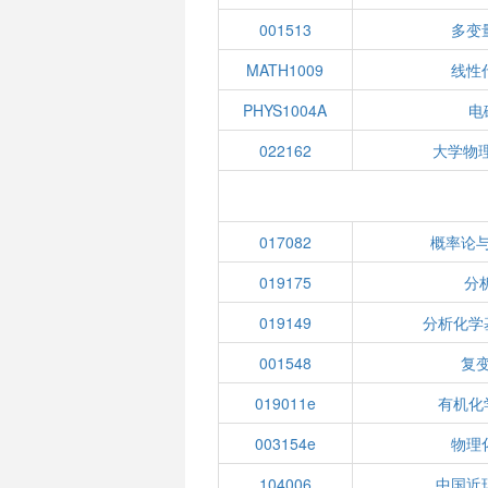
001513
多变
MATH1009
线性代
PHYS1004A
电
022162
大学物
017082
概率论
019175
分
019149
分析化学
001548
复
019011e
有机化学
003154e
物理化
104006
中国近