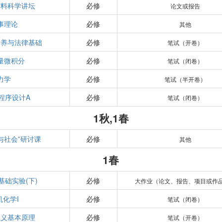
材料科学讲坛
必修
论文或报告
事理论
必修
其他
修养与法律基础
必修
笔试（开卷）
量微积分
必修
笔试（闭卷）
力学
必修
笔试（半开卷）
程序设计A
必修
笔试（闭卷）
1秋,1春
与社会”研讨课
必修
其他
1春
基础实验(下)
必修
大作业（论文、报告、项目或作
机化学I
必修
笔试（闭卷）
主义基本原理
必修
笔试（开卷）