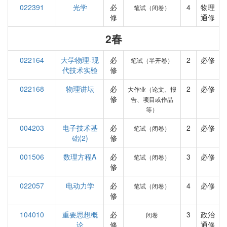
022391
光学
必
4
物理
笔试（闭卷）
修
通修
2春
022164
大学物理-现
必
2
必修
笔试（半开卷）
代技术实验
修
022168
物理讲坛
必
2
必修
大作业（论文、报
修
告、项目或作品
等）
004203
电子技术基
必
2
必修
笔试（闭卷）
础(2)
修
001506
数理方程A
必
3
必修
笔试（闭卷）
修
022057
电动力学
必
4
必修
笔试（闭卷）
修
104010
重要思想概
必
3
政治
闭卷
论
修
通修