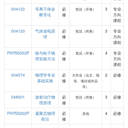
004122
等离子体诊
必
3
专业
笔试（开卷）
断导论
修
方向
课程
004120
气体放电原
必
3
专业
笔试（闭卷）
理
修
方向
课程
PHYS5052P
核与粒子物
必
4
专业
笔试（开卷）
理实验方法
修
方向
课程
004074
物理学专业
必
2
必修
大作业（论文、报
基础实验
修
告、项目或作品
等）
048001
放射治疗物
必
3
必修
笔试（闭卷）
理原理
修
PHYS5202P
凝聚态物理
必
4
必修
其他
前沿
修