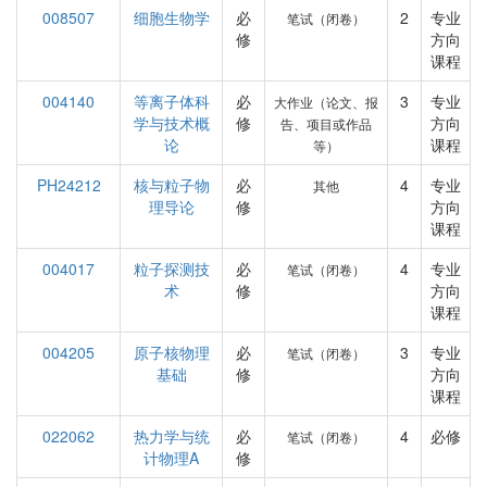
008507
细胞生物学
必
2
专业
笔试（闭卷）
修
方向
课程
004140
等离子体科
必
3
专业
大作业（论文、报
学与技术概
修
方向
告、项目或作品
论
课程
等）
PH24212
核与粒子物
必
4
专业
其他
理导论
修
方向
课程
004017
粒子探测技
必
4
专业
笔试（闭卷）
术
修
方向
课程
004205
原子核物理
必
3
专业
笔试（闭卷）
基础
修
方向
课程
022062
热力学与统
必
4
必修
笔试（闭卷）
计物理A
修