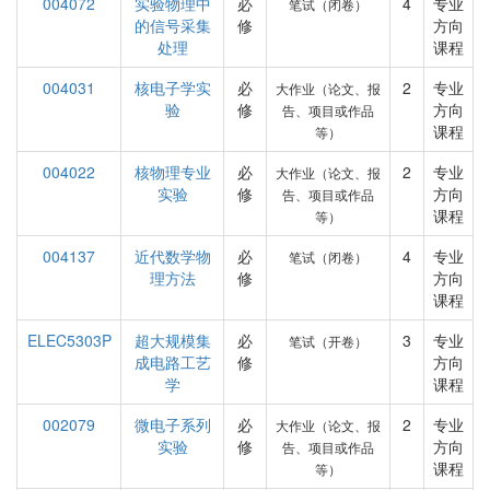
004072
实验物理中
必
4
专业
笔试（闭卷）
的信号采集
修
方向
处理
课程
004031
核电子学实
必
2
专业
大作业（论文、报
验
修
方向
告、项目或作品
课程
等）
004022
核物理专业
必
2
专业
大作业（论文、报
实验
修
方向
告、项目或作品
课程
等）
004137
近代数学物
必
4
专业
笔试（闭卷）
理方法
修
方向
课程
ELEC5303P
超大规模集
必
3
专业
笔试（开卷）
成电路工艺
修
方向
学
课程
002079
微电子系列
必
2
专业
大作业（论文、报
实验
修
方向
告、项目或作品
课程
等）