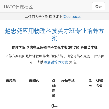
USTC评课社区
登录
写任何大学的课程点评上
iCourses.com
赵忠尧应用物理科技英才班专业培养方
案
物理学院 赵忠尧应用物理科技英才班 2017级 科技英才班
培养方案页面是评课社区推出的新功能，信息可能不完善，仅供参
考，请以
教务处培养方案
为准。
课程号
课程名
必
考核形式
学
课程
修/
分
类别
选
修
0--