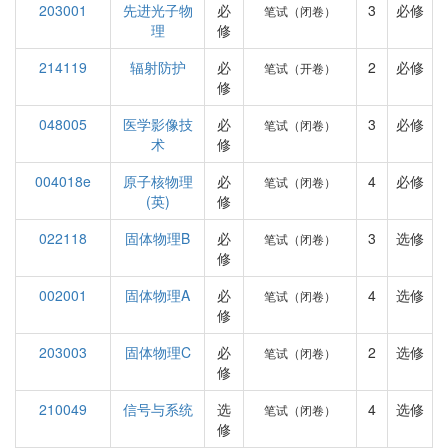
203001
先进光子物
必
3
必修
笔试（闭卷）
理
修
214119
辐射防护
必
2
必修
笔试（开卷）
修
048005
医学影像技
必
3
必修
笔试（闭卷）
术
修
004018e
原子核物理
必
4
必修
笔试（闭卷）
(英)
修
022118
固体物理B
必
3
选修
笔试（闭卷）
修
002001
固体物理A
必
4
选修
笔试（闭卷）
修
203003
固体物理C
必
2
选修
笔试（闭卷）
修
210049
信号与系统
选
4
选修
笔试（闭卷）
修