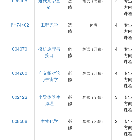
038008
近代光学基
选
3
专业
笔试（闭卷）
础
修
方向
课程
PH74402
工程光学
选
4
专业
闭卷
修
方向
课程
004070
微机原理与
必
4
专业
笔试（开卷）
接口
修
方向
课程
004206
广义相对论
必
4
专业
笔试（开卷）
与宇宙学
修
方向
课程
002122
半导体器件
必
3
专业
笔试（闭卷）
原理
修
方向
课程
008506
生物化学
必
2
专业
笔试（闭卷）
修
方向
课程