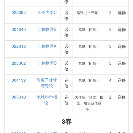
修
022095
量子力学C
必
3
选修
笔试（半开卷）
修
004040
计算物理B
必
3
选修
笔试（闭卷）
修
022012
计算物理A
必
3
选修
笔试（闭卷）
修
203002
计算物理C
必
3
选修
笔试（闭卷）
修
004139
等离子体物
选
4
选修
笔试（闭卷）
理导论
修
007310
地球科学概
选
2
选修
大作业（论文、报
论I
修
告、项目或作品
等）
3春