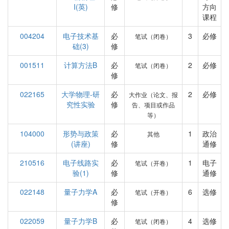
I(英)
修
方向
课程
004204
电子技术基
必
3
必修
笔试（闭卷）
础(3)
修
001511
计算方法B
必
2
必修
笔试（闭卷）
修
022165
大学物理-研
必
2
必修
大作业（论文、报
究性实验
修
告、项目或作品
等）
104000
形势与政策
必
1
政治
其他
(讲座)
修
通修
210516
电子线路实
必
1
电子
笔试（开卷）
验(1)
修
通修
022148
量子力学A
必
6
选修
笔试（开卷）
修
022059
量子力学B
必
4
选修
笔试（闭卷）