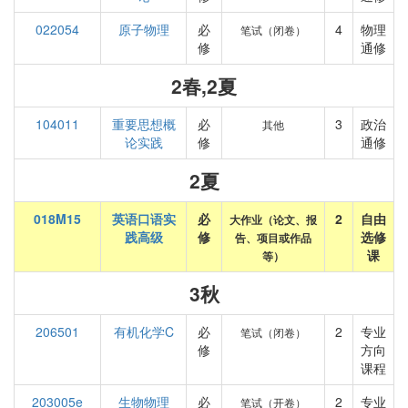
022054
原子物理
必
4
物理
笔试（闭卷）
修
通修
2春,2夏
104011
重要思想概
必
3
政治
其他
论实践
修
通修
2夏
018M15
英语口语实
必
2
自由
大作业（论文、报
践高级
修
选修
告、项目或作品
课
等）
3秋
206501
有机化学C
必
2
专业
笔试（闭卷）
修
方向
课程
203005e
生物物理
必
2
专业
笔试（开卷）