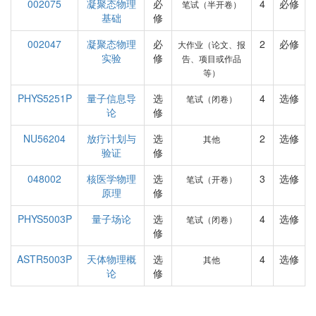
002075
凝聚态物理
必
4
必修
笔试（半开卷）
基础
修
002047
凝聚态物理
必
2
必修
大作业（论文、报
实验
修
告、项目或作品
等）
PHYS5251P
量子信息导
选
4
选修
笔试（闭卷）
论
修
NU56204
放疗计划与
选
2
选修
其他
验证
修
048002
核医学物理
选
3
选修
笔试（开卷）
原理
修
PHYS5003P
量子场论
选
4
选修
笔试（闭卷）
修
ASTR5003P
天体物理概
选
4
选修
其他
论
修