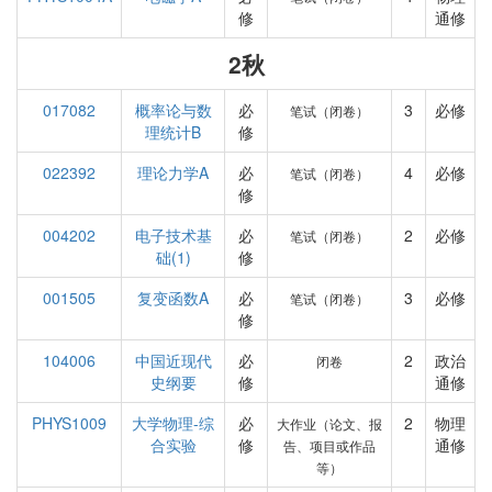
修
通修
2秋
017082
概率论与数
必
3
必修
笔试（闭卷）
理统计B
修
022392
理论力学A
必
4
必修
笔试（闭卷）
修
004202
电子技术基
必
2
必修
笔试（闭卷）
础(1)
修
001505
复变函数A
必
3
必修
笔试（闭卷）
修
104006
中国近现代
必
2
政治
闭卷
史纲要
修
通修
PHYS1009
大学物理-综
必
2
物理
大作业（论文、报
合实验
修
通修
告、项目或作品
等）