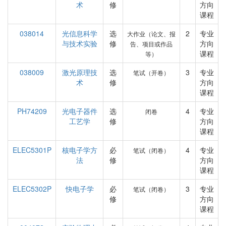
术
修
方向
课程
038014
光信息科学
选
2
专业
大作业（论文、报
与技术实验
修
方向
告、项目或作品
课程
等）
038009
激光原理技
选
3
专业
笔试（开卷）
术
修
方向
课程
PH74209
光电子器件
选
4
专业
闭卷
工艺学
修
方向
课程
ELEC5301P
核电子学方
必
4
专业
笔试（闭卷）
法
修
方向
课程
ELEC5302P
快电子学
必
3
专业
笔试（闭卷）
修
方向
课程