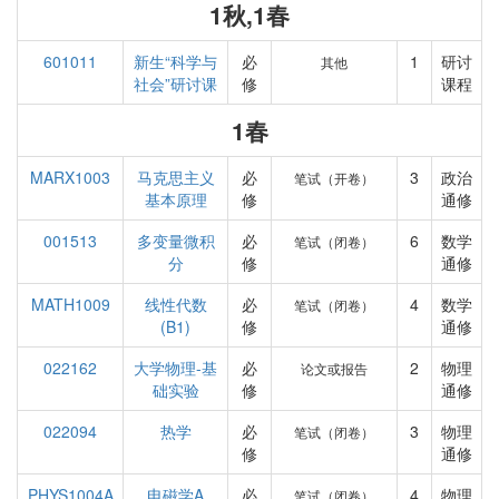
1秋,1春
601011
新生“科学与
必
1
研讨
其他
社会”研讨课
修
课程
1春
MARX1003
马克思主义
必
3
政治
笔试（开卷）
基本原理
修
通修
001513
多变量微积
必
6
数学
笔试（闭卷）
分
修
通修
MATH1009
线性代数
必
4
数学
笔试（闭卷）
(B1)
修
通修
022162
大学物理-基
必
2
物理
论文或报告
础实验
修
通修
022094
热学
必
3
物理
笔试（闭卷）
修
通修
PHYS1004A
电磁学A
必
4
物理
笔试（闭卷）