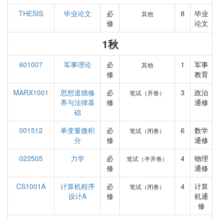
THESIS
毕业论文
必
8
毕业
其他
修
论文
1秋
601007
军事理论
必
1
军事
其他
修
教育
MARX1001
思想道德修
必
3
政治
笔试（开卷）
养与法律基
修
通修
础
001512
单变量微积
必
6
数学
笔试（闭卷）
分
修
通修
022505
力学
必
4
物理
笔试（半开卷）
修
通修
CS1001A
计算机程序
必
4
计算
笔试（闭卷）
设计A
修
机通
修