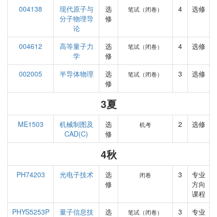
004138
现代原子与
选
4
选修
笔试（闭卷）
分子物理导
修
论
004612
高等量子力
选
4
选修
笔试（闭卷）
学
修
002005
半导体物理
选
3
选修
笔试（闭卷）
修
3夏
ME1503
机械制图及
选
2
选修
机考
CAD(C)
修
4秋
PH74203
光电子技术
选
3
专业
闭卷
修
方向
课程
PHYS5253P
量子信息技
选
3
专业
笔试（闭卷）