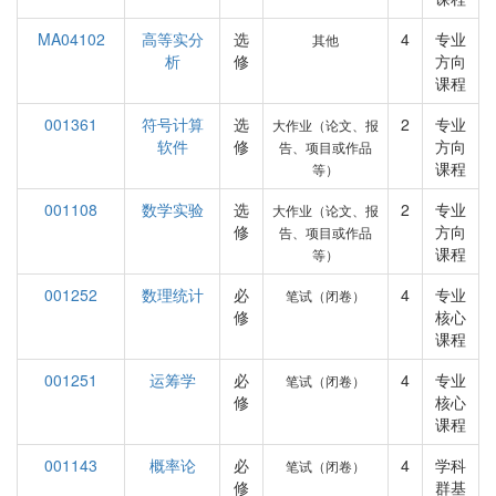
MA04102
高等实分
选
4
专业
其他
析
修
方向
课程
001361
符号计算
选
2
专业
大作业（论文、报
软件
修
方向
告、项目或作品
课程
等）
001108
数学实验
选
2
专业
大作业（论文、报
修
方向
告、项目或作品
课程
等）
001252
数理统计
必
4
专业
笔试（闭卷）
修
核心
课程
001251
运筹学
必
4
专业
笔试（闭卷）
修
核心
课程
001143
概率论
必
4
学科
笔试（闭卷）
修
群基