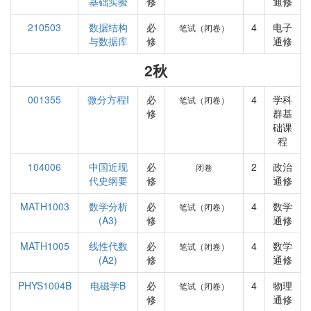
基础实验
修
通修
210503
数据结构
必
4
电子
笔试（闭卷）
与数据库
修
通修
2秋
001355
微分方程I
必
4
学科
笔试（闭卷）
修
群基
础课
程
104006
中国近现
必
2
政治
闭卷
代史纲要
修
通修
MATH1003
数学分析
必
4
数学
笔试（闭卷）
(A3)
修
通修
MATH1005
线性代数
必
4
数学
笔试（闭卷）
(A2)
修
通修
PHYS1004B
电磁学B
必
4
物理
笔试（闭卷）
修
通修