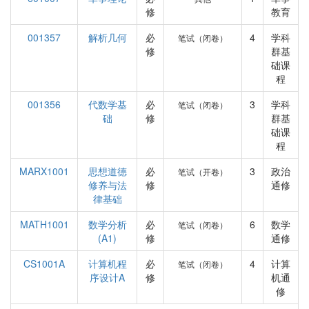
修
教育
001357
解析几何
必
4
学科
笔试（闭卷）
修
群基
础课
程
001356
代数学基
必
3
学科
笔试（闭卷）
础
修
群基
础课
程
MARX1001
思想道德
必
3
政治
笔试（开卷）
修养与法
修
通修
律基础
MATH1001
数学分析
必
6
数学
笔试（闭卷）
(A1)
修
通修
CS1001A
计算机程
必
4
计算
笔试（闭卷）
序设计A
修
机通
修