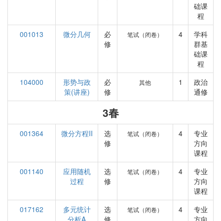
础课
程
001013
微分几何
必
4
学科
笔试（闭卷）
修
群基
础课
程
104000
形势与政
必
1
政治
其他
策(讲座)
修
通修
3春
001364
微分方程II
选
4
专业
笔试（闭卷）
修
方向
课程
001140
应用随机
选
4
专业
笔试（闭卷）
过程
修
方向
课程
017162
多元统计
选
4
专业
笔试（闭卷）
分析A
修
方向