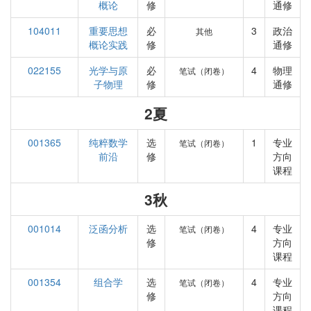
概论
修
通修
104011
重要思想
必
3
政治
其他
概论实践
修
通修
022155
光学与原
必
4
物理
笔试（闭卷）
子物理
修
通修
2夏
001365
纯粹数学
选
1
专业
笔试（闭卷）
前沿
修
方向
课程
3秋
001014
泛函分析
选
4
专业
笔试（闭卷）
修
方向
课程
001354
组合学
选
4
专业
笔试（闭卷）
修
方向
课程