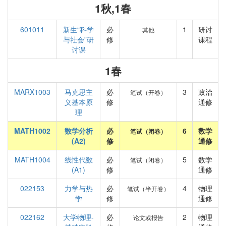
1秋,1春
601011
新生“科学
必
1
研讨
其他
与社会”研
修
课程
讨课
1春
MARX1003
马克思主
必
3
政治
笔试（开卷）
义基本原
修
通修
理
MATH1002
数学分析
必
6
数学
笔试（闭卷）
(A2)
修
通修
MATH1004
线性代数
必
5
数学
笔试（闭卷）
(A1)
修
通修
022153
力学与热
必
4
物理
笔试（半开卷）
学
修
通修
022162
大学物理-
必
2
物理
论文或报告