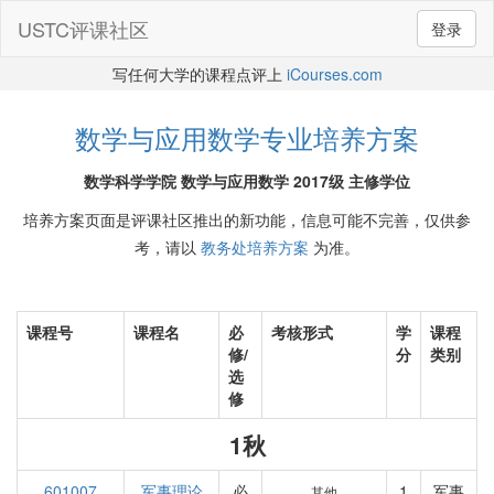
USTC评课社区
登录
写任何大学的课程点评上
iCourses.com
数学与应用数学专业培养方案
数学科学学院 数学与应用数学 2017级 主修学位
培养方案页面是评课社区推出的新功能，信息可能不完善，仅供参
考，请以
教务处培养方案
为准。
课程号
课程名
必
考核形式
学
课程
修/
分
类别
选
修
1秋
601007
军事理论
必
1
军事
其他