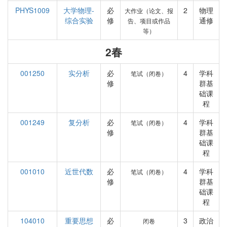
PHYS1009
大学物理-
必
2
物理
大作业（论文、报
综合实验
修
通修
告、项目或作品
等）
2春
001250
实分析
必
4
学科
笔试（闭卷）
修
群基
础课
程
001249
复分析
必
4
学科
笔试（闭卷）
修
群基
础课
程
001010
近世代数
必
4
学科
笔试（闭卷）
修
群基
础课
程
104010
重要思想
必
3
政治
闭卷