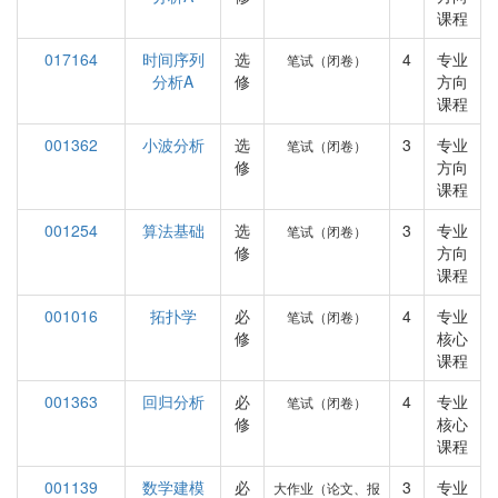
课程
017164
时间序列
选
4
专业
笔试（闭卷）
分析A
修
方向
课程
001362
小波分析
选
3
专业
笔试（闭卷）
修
方向
课程
001254
算法基础
选
3
专业
笔试（闭卷）
修
方向
课程
001016
拓扑学
必
4
专业
笔试（闭卷）
修
核心
课程
001363
回归分析
必
4
专业
笔试（闭卷）
修
核心
课程
001139
数学建模
必
3
专业
大作业（论文、报