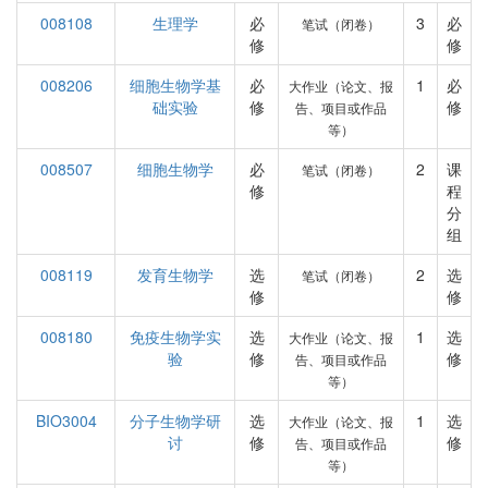
008108
生理学
必
3
必
笔试（闭卷）
修
修
008206
细胞生物学基
必
1
必
大作业（论文、报
础实验
修
修
告、项目或作品
等）
008507
细胞生物学
必
2
课
笔试（闭卷）
修
程
分
组
008119
发育生物学
选
2
选
笔试（闭卷）
修
修
008180
免疫生物学实
选
1
选
大作业（论文、报
验
修
修
告、项目或作品
等）
BIO3004
分子生物学研
选
1
选
大作业（论文、报
讨
修
修
告、项目或作品
等）