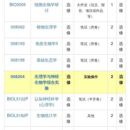
BIO3005
细胞生物学研
选
1
选
大作业（论文、报
讨
修
修
告、项目或作品
等）
008062
植物生理学
选
2
选
笔试（闭卷）
修
修
008193
免疫生物学II
选
2
选
笔试（闭卷）
修
修
008198
基础生态学
选
2
选
笔试（闭卷）
修
修
008204
生理学与神经
选
2
选
实验操作
生物学综合实
修
修
验
BIOL5122P
认知神经科学
选
2
选
笔试（半开卷）
(心理学)
修
修
BIOL5182P
生物统计学
选
2
选
其他
修
修