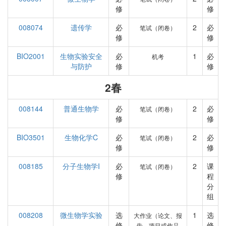
修
修
008074
遗传学
必
2
必
笔试（闭卷）
修
修
BIO2001
生物实验安全
必
1
必
机考
与防护
修
修
2春
008144
普通生物学
必
2
必
笔试（闭卷）
修
修
BIO3501
生物化学C
必
2
必
笔试（闭卷）
修
修
008185
分子生物学I
必
2
课
笔试（闭卷）
修
程
分
组
008208
微生物学实验
选
1
选
大作业（论文、报
修
修
告、项目或作品