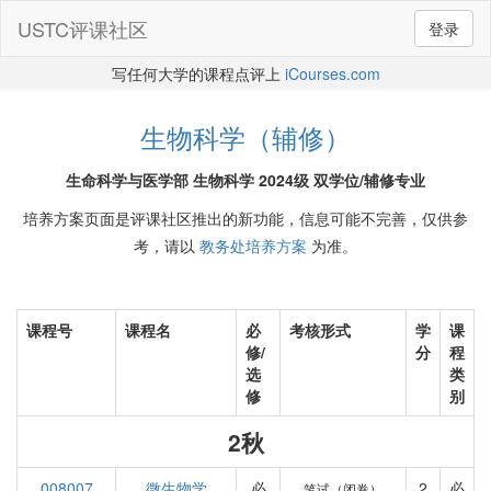
USTC评课社区
登录
写任何大学的课程点评上
iCourses.com
生物科学（辅修）
生命科学与医学部 生物科学 2024级 双学位/辅修专业
培养方案页面是评课社区推出的新功能，信息可能不完善，仅供参
考，请以
教务处培养方案
为准。
课程号
课程名
必
考核形式
学
课
修/
分
程
选
类
修
别
2秋
008007
微生物学
必
2
必
笔试（闭卷）