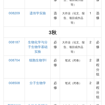
等）
008209
遗传学实验
选
1
选
大作业（论文、报
修
修
告、项目或作品
等）
3秋
008187
生物化学与分
必
2
必
大作业（论文、报
子生物学基础
修
修
告、项目或作品
实验
等）
008704
细胞生物学I
必
2
课
笔试（闭卷）
修
程
分
组
008508
分子生物学
必
2
课
笔试（闭卷）
修
程
分
组