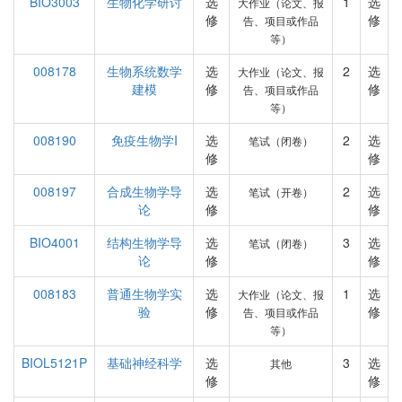
BIO3003
生物化学研讨
选
1
选
大作业（论文、报
修
修
告、项目或作品
等）
008178
生物系统数学
选
2
选
大作业（论文、报
建模
修
修
告、项目或作品
等）
008190
免疫生物学I
选
2
选
笔试（闭卷）
修
修
008197
合成生物学导
选
2
选
笔试（开卷）
论
修
修
BIO4001
结构生物学导
选
3
选
笔试（闭卷）
论
修
修
008183
普通生物学实
选
1
选
大作业（论文、报
验
修
修
告、项目或作品
等）
BIOL5121P
基础神经科学
选
3
选
其他
修
修