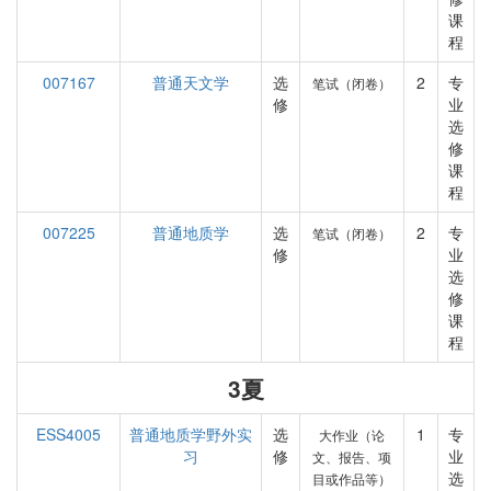
课
程
007167
普通天文学
选
2
专
笔试（闭卷）
修
业
选
修
课
程
007225
普通地质学
选
2
专
笔试（闭卷）
修
业
选
修
课
程
3夏
ESS4005
普通地质学野外实
选
1
专
大作业（论
习
修
业
文、报告、项
选
目或作品等）