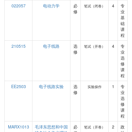
022057
电动力学
必
4
专
笔试（闭卷）
修
业
基
础
课
程
210515
电子线路
选
4
专
笔试（开卷）
修
业
选
修
课
程
EE2503
电子线路实验
选
1
专
实验操作
修
业
选
修
课
程
MARX1013
毛泽东思想和中国
必
2
政
笔试（开卷）