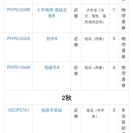
PHYS1008B
大学物理-基础实
必
1
物
大作业（论
验B
修
理
文、报告、项
通
目或作品等）
修
PHYS1002A
热学A
必
3
物
笔试（闭卷）
修
理
通
修
PHYS1004A
电磁学A
必
4
物
笔试（闭卷）
修
理
通
修
2秋
GEOP2701
地质学基础
必
3
专
笔试（半开
修
业
卷）
基
础