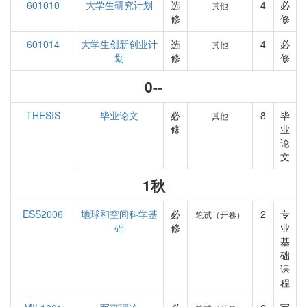
601010
大学生研究计划
选
4
必
其他
修
修
601014
大学生创新创业计
选
4
必
其他
划
修
修
0--
THESIS
毕业论文
必
8
毕
其他
修
业
论
文
1秋
ESS2006
地球和空间科学基
必
2
专
笔试（开卷）
础
修
业
基
础
课
程