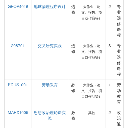
GEOP4016
地球物理程序设计
选
2
专
大作业（论
修
业
文、报告、项
选
目或作品等）
修
课
程
208701
交叉研究实践
选
3
专
大作业（论
修
业
文、报告、项
选
目或作品等）
修
课
程
EDUS1001
劳动教育
必
1
劳
大作业（论
修
动
文、报告、项
教
目或作品等）
育
MARX1005
思想政治理论课实
必
2
政
其他
践
修
治
通