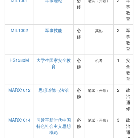
MIL1001
军事理论
必
2
军
笔试（开卷）
修
事
教
育
MIL1002
军事技能
必
2
军
其他
修
事
教
育
HS1580M
大学生国家安全教
必
1
安
机考
育
修
全
教
育
MARX1012
思想道德与法治
必
2
政
笔试（开卷）
修
治
通
修
MARX1014
习近平新时代中国
必
3
政
笔试（开卷）
特色社会主义思想
修
治
概论
通