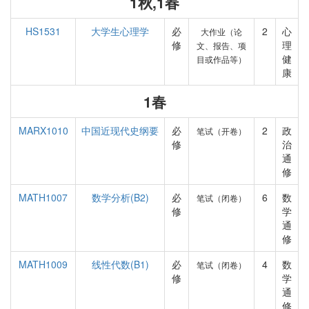
1秋,1春
HS1531
大学生心理学
必
2
心
大作业（论
修
理
文、报告、项
健
目或作品等）
康
1春
MARX1010
中国近现代史纲要
必
2
政
笔试（开卷）
修
治
通
修
MATH1007
数学分析(B2)
必
6
数
笔试（闭卷）
修
学
通
修
MATH1009
线性代数(B1)
必
4
数
笔试（闭卷）
修
学
通
修