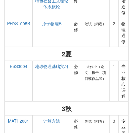
特色社会主义理论
修
治
体系概论
通
修
PHYS1005B
原子物理B
必
2
物
笔试（闭卷）
修
理
通
修
2夏
ESS3004
地球物理基础实习
必
1
专
大作业（论
修
业
文、报告、项
核
目或作品等）
心
课
程
3秋
MATH2001
计算方法
必
3
专
笔试（闭卷）
修
业
基