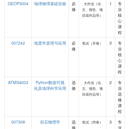
GEOP3004
地球物理基础实验
必
1
专
大作业（论
修
业
文、报告、项
核
目或作品等）
心
课
程
007242
地震学原理与应用
必
3
专
笔试（开卷）
修
业
核
心
课
程
ATMS4003
Python数据可视
选
2
专
大作业（论
化及地球科学应用
修
业
文、报告、项
选
目或作品等）
修
课
程
007308
岩石物理学
选
3
专
笔试（闭卷）
修
业