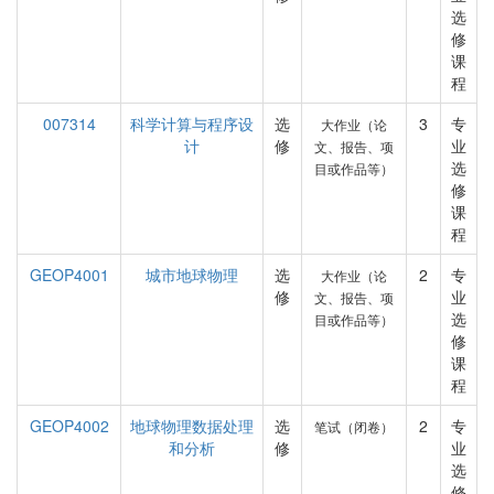
选
修
课
程
007314
科学计算与程序设
选
3
专
大作业（论
计
修
业
文、报告、项
选
目或作品等）
修
课
程
GEOP4001
城市地球物理
选
2
专
大作业（论
修
业
文、报告、项
选
目或作品等）
修
课
程
GEOP4002
地球物理数据处理
选
2
专
笔试（闭卷）
和分析
修
业
选
修