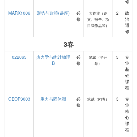
修
MARX1006
形势与政策(讲座)
必
2
政
大作业（论
修
治
文、报告、项
通
目或作品等）
修
3春
022063
热力学与统计物理
必
3
专
笔试（半开
B
修
业
卷）
基
础
课
程
GEOP3003
重力与固体潮
必
3
专
笔试（闭卷）
修
业
核
心
课
程