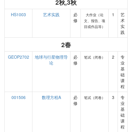
2秋,3秋
HS1003
艺术实践
必
1
艺
大作业（论
修
术
文、报告、项
实
目或作品等）
践
2春
GEOP2702
地球与行星物理导
必
2
专
笔试（闭卷）
论
修
业
基
础
课
程
001506
数理方程A
必
3
专
笔试（闭卷）
修
业
基
础
课
程