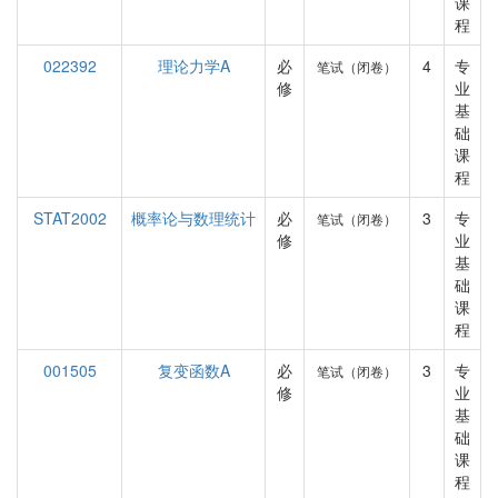
课
程
022392
理论力学A
必
4
专
笔试（闭卷）
修
业
基
础
课
程
STAT2002
概率论与数理统计
必
3
专
笔试（闭卷）
修
业
基
础
课
程
001505
复变函数A
必
3
专
笔试（闭卷）
修
业
基
础
课
程