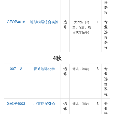
修
课
程
GEOP4015
地球物理综合实验
选
1
专
大作业（论
修
业
文、报告、项
选
目或作品等）
修
课
程
4秋
007112
普通地球化学
选
3
专
笔试（闭卷）
修
业
选
修
课
程
GEOP4003
地震勘探引论
选
3
专
笔试（闭卷）
修
业
选