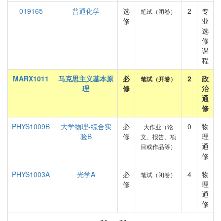
019165
普通化学
选
2
专
笔试（闭卷）
修
业
选
修
课
程
MARX1011
马克思主义基本原
必
2
政
笔试（开卷）
理
修
治
通
修
PHYS1009B
大学物理-综合实
必
0
物
大作业（论
验B
修
理
文、报告、项
通
目或作品等）
修
PHYS1003A
光学A
必
4
物
笔试（闭卷）
修
理
通
修