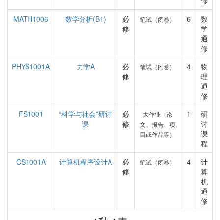
修
MATH1006
数学分析(B1)
必
6
数
笔试（闭卷）
修
学
通
修
PHYS1001A
力学A
必
4
物
笔试（闭卷）
修
理
通
修
FS1001
“科学与社会”研讨
必
1
研
大作业（论
课
修
讨
文、报告、项
课
目或作品等）
程
CS1001A
计算机程序设计A
必
4
计
笔试（闭卷）
修
算
机
通
修