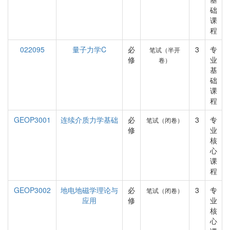
础
课
程
022095
量子力学C
必
3
专
笔试（半开
修
业
卷）
基
础
课
程
GEOP3001
连续介质力学基础
必
3
专
笔试（闭卷）
修
业
核
心
课
程
GEOP3002
地电地磁学理论与
必
3
专
笔试（闭卷）
应用
修
业
核
心