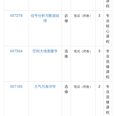
课
程
007278
信号分析与数据处
必
3
专
笔试（闭卷）
理
修
业
核
心
课
程
007304
空间大地测量学
选
3
专
笔试（闭卷）
修
业
选
修
课
程
007165
大气与海洋学
选
2
专
笔试（闭卷）
修
业
选
修
课
程