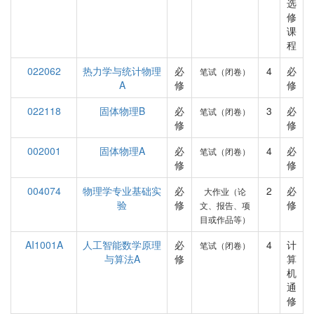
选
修
课
程
022062
热力学与统计物理
必
4
必
笔试（闭卷）
A
修
修
022118
固体物理B
必
3
必
笔试（闭卷）
修
修
002001
固体物理A
必
4
必
笔试（闭卷）
修
修
004074
物理学专业基础实
必
2
必
大作业（论
验
修
修
文、报告、项
目或作品等）
AI1001A
人工智能数学原理
必
4
计
笔试（闭卷）
与算法A
修
算
机
通
修