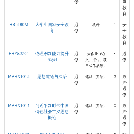
修
事
教
育
HS1580M
大学生国家安全教
必
1
安
机考
育
修
全
教
育
PHYS2701
物理创新能力提升
必
4
必
大作业（论
实验I
修
修
文、报告、项
目或作品等）
MARX1012
思想道德与法治
必
2
政
笔试（开卷）
修
治
通
修
MARX1014
习近平新时代中国
必
3
政
笔试（开卷）
特色社会主义思想
修
治
概论
通
修