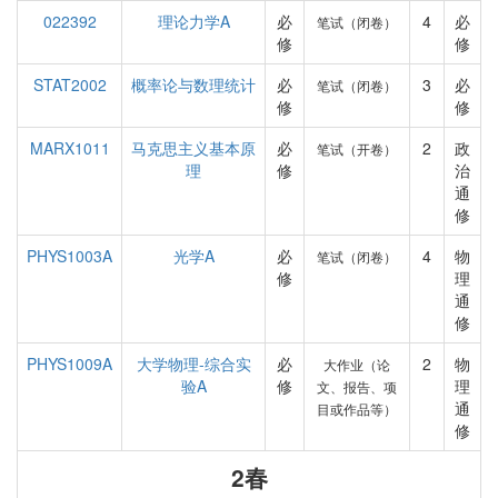
022392
理论力学A
必
4
必
笔试（闭卷）
修
修
STAT2002
概率论与数理统计
必
3
必
笔试（闭卷）
修
修
MARX1011
马克思主义基本原
必
2
政
笔试（开卷）
理
修
治
通
修
PHYS1003A
光学A
必
4
物
笔试（闭卷）
修
理
通
修
PHYS1009A
大学物理-综合实
必
2
物
大作业（论
验A
修
理
文、报告、项
通
目或作品等）
修
2春