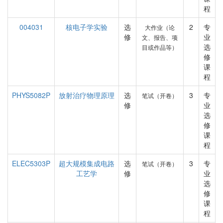
程
004031
核电子学实验
选
2
专
大作业（论
修
业
文、报告、项
选
目或作品等）
修
课
程
PHYS5082P
放射治疗物理原理
选
3
专
笔试（开卷）
修
业
选
修
课
程
ELEC5303P
超大规模集成电路
选
3
专
笔试（开卷）
工艺学
修
业
选
修
课
程