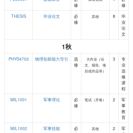
修
修
THESIS
毕业论文
必
8
毕
其他
修
业
论
文
1秋
PHYS4702
物理创新能力导引
选
3
专
大作业（论
修
业
文、报告、项
选
目或作品等）
修
课
程
MIL1001
军事理论
必
2
军
笔试（开卷）
修
事
教
育
MIL1002
军事技能
必
2
军
其他