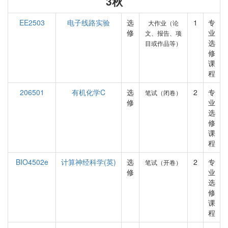
3秋
EE2503
电子线路实验
选
1
专
大作业（论
修
业
文、报告、项
选
目或作品等）
修
课
程
206501
有机化学C
选
2
专
笔试（闭卷）
修
业
选
修
课
程
BIO4502e
计算神经科学(英)
选
2
专
笔试（开卷）
修
业
选
修
课
程