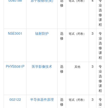
004018e
原子核物理(英)
选
4
专
笔试（闭卷）
修
业
选
修
课
程
NSE3001
辐射防护
选
3
专
笔试（闭卷）
修
业
选
修
课
程
PHYS5081P
医学影像技术
选
3
专
其他
修
业
选
修
课
程
002122
半导体器件原理
选
3
专
笔试（闭卷）
修
业