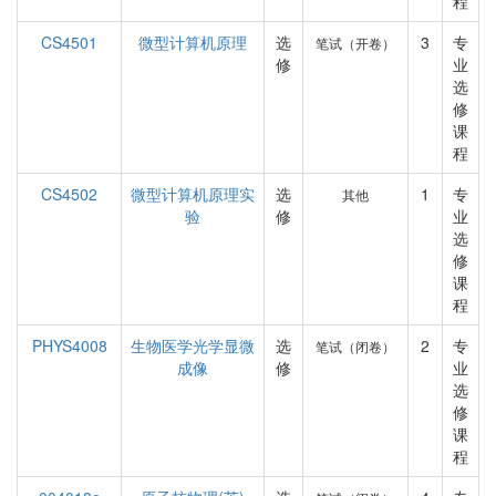
程
CS4501
微型计算机原理
选
3
专
笔试（开卷）
修
业
选
修
课
程
CS4502
微型计算机原理实
选
1
专
其他
验
修
业
选
修
课
程
PHYS4008
生物医学光学显微
选
2
专
笔试（闭卷）
成像
修
业
选
修
课
程