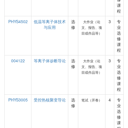
课
程
PHYS4502
低温等离子体技术
选
3
专
大作业（论
与应用
修
业
文、报告、项
选
目或作品等）
修
课
程
004122
等离子体诊断导论
选
3
专
大作业（论
修
业
文、报告、项
选
目或作品等）
修
课
程
PHYS3005
受控热核聚变导论
选
4
专
笔试（开卷）
修
业
选
修
课