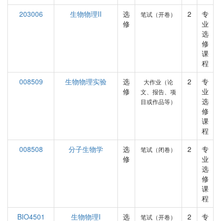
203006
生物物理II
选
2
专
笔试（开卷）
修
业
选
修
课
程
008509
生物物理实验
选
2
专
大作业（论
修
业
文、报告、项
选
目或作品等）
修
课
程
008508
分子生物学
选
2
专
笔试（闭卷）
修
业
选
修
课
程
BIO4501
生物物理I
选
2
专
笔试（开卷）