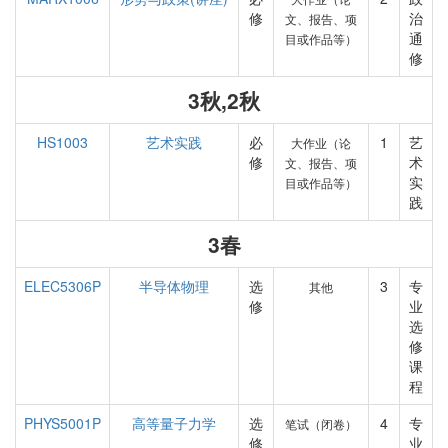
修
治
文、报告、项
通
目或作品等）
修
3秋,2秋
HS1003
艺术实践
必
1
艺
大作业（论
修
术
文、报告、项
实
目或作品等）
践
3春
ELEC5306P
半导体物理
选
3
专
其他
修
业
选
修
课
程
PHYS5001P
高等量子力学
选
4
专
笔试（闭卷）
修
业