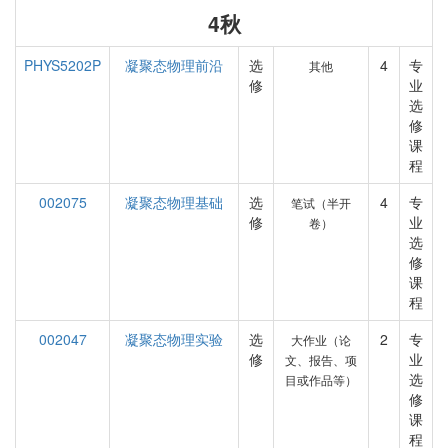
4秋
PHYS5202P
凝聚态物理前沿
选
4
专
其他
修
业
选
修
课
程
002075
凝聚态物理基础
选
4
专
笔试（半开
修
业
卷）
选
修
课
程
002047
凝聚态物理实验
选
2
专
大作业（论
修
业
文、报告、项
选
目或作品等）
修
课
程