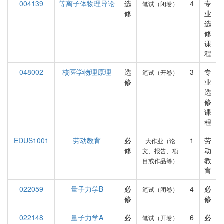
004139
等离子体物理导论
选
4
专
笔试（闭卷）
修
业
选
修
课
程
048002
核医学物理原理
选
3
专
笔试（开卷）
修
业
选
修
课
程
EDUS1001
劳动教育
必
1
劳
大作业（论
修
动
文、报告、项
教
目或作品等）
育
022059
量子力学B
必
4
必
笔试（闭卷）
修
修
022148
量子力学A
必
6
必
笔试（开卷）