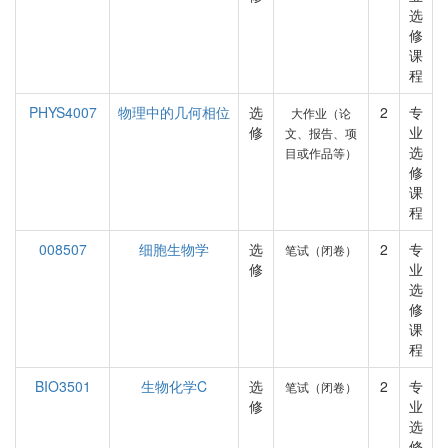
选
修
课
程
PHYS4007
物理中的几何相位
选
2
专
大作业（论
修
业
文、报告、项
选
目或作品等）
修
课
程
008507
细胞生物学
选
2
专
笔试（闭卷）
修
业
选
修
课
程
BIO3501
生物化学C
选
2
专
笔试（闭卷）
修
业
选
修