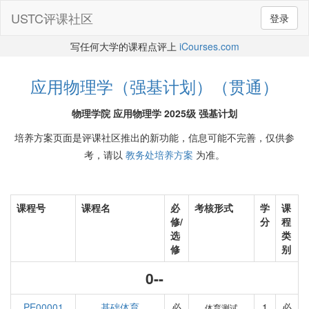
USTC评课社区
登录
写任何大学的课程点评上
iCourses.com
应用物理学（强基计划）（贯通）
物理学院 应用物理学 2025级 强基计划
培养方案页面是评课社区推出的新功能，信息可能不完善，仅供参
考，请以
教务处培养方案
为准。
课程号
课程名
必
考核形式
学
课
修/
分
程
选
类
修
别
0--
PE00001
基础体育
必
1
必
体育测试