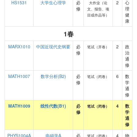
HS1531
大学生心理学
必
2
心
大作业（论
修
理
文、报告、项
健
目或作品等）
康
1春
MARX1010
中国近现代史纲要
必
2
政
笔试（开卷）
修
治
通
修
MATH1007
数学分析(B2)
必
6
数
笔试（闭卷）
修
学
通
修
MATH1009
线性代数(B1)
必
4
数
笔试（闭卷）
修
学
通
修
PHYS1004A
电磁学A
必
4
物
笔试（闭卷）