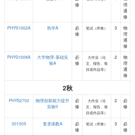
修
理
通
修
PHYS1002A
热学A
必
3
物
笔试（闭卷）
修
理
通
修
PHYS1008A
大学物理-基础实
必
2
物
大作业（论
验A
修
理
文、报告、项
通
目或作品等）
修
2秋
PHYS2702
物理创新能力提升
必
2
必
大作业（论
实验II
修
修
文、报告、项
目或作品等）
001505
复变函数A
必
3
必
笔试（闭卷）
修
修