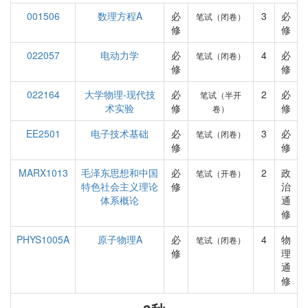
001506
数理方程A
必
3
必
笔试（闭卷）
修
修
022057
电动力学
必
4
必
笔试（闭卷）
修
修
022164
大学物理-现代技
必
2
必
笔试（半开
术实验
修
修
卷）
EE2501
电子技术基础
必
3
必
笔试（闭卷）
修
修
MARX1013
毛泽东思想和中国
必
2
政
笔试（开卷）
特色社会主义理论
修
治
体系概论
通
修
PHYS1005A
原子物理A
必
4
物
笔试（闭卷）
修
理
通
修