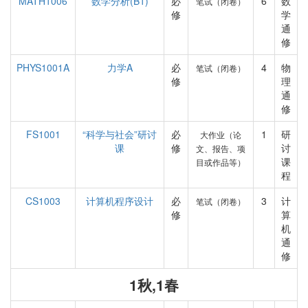
MATH1006
数学分析(B1)
必
6
数
笔试（闭卷）
修
学
通
修
PHYS1001A
力学A
必
4
物
笔试（闭卷）
修
理
通
修
FS1001
“科学与社会”研讨
必
1
研
大作业（论
课
修
讨
文、报告、项
课
目或作品等）
程
CS1003
计算机程序设计
必
3
计
笔试（闭卷）
修
算
机
通
修
1秋,1春