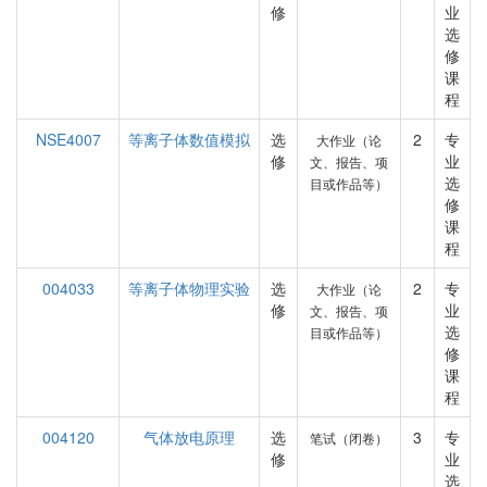
修
业
选
修
课
程
NSE4007
等离子体数值模拟
选
2
专
大作业（论
修
业
文、报告、项
选
目或作品等）
修
课
程
004033
等离子体物理实验
选
2
专
大作业（论
修
业
文、报告、项
选
目或作品等）
修
课
程
004120
气体放电原理
选
3
专
笔试（闭卷）
修
业
选