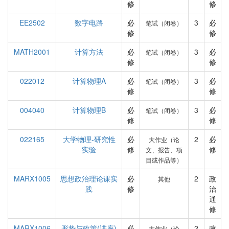
修
修
EE2502
数字电路
必
3
必
笔试（闭卷）
修
修
MATH2001
计算方法
必
3
必
笔试（闭卷）
修
修
022012
计算物理A
必
3
必
笔试（闭卷）
修
修
004040
计算物理B
必
3
必
笔试（闭卷）
修
修
022165
大学物理-研究性
必
2
必
大作业（论
实验
修
修
文、报告、项
目或作品等）
MARX1005
思想政治理论课实
必
2
政
其他
践
修
治
通
修
MARX1006
形势与政策(讲座)
必
2
政
大作业（论