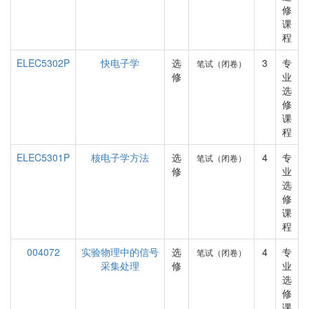
修
课
程
ELEC5302P
快电子学
选
3
专
笔试（闭卷）
修
业
选
修
课
程
ELEC5301P
核电子学方法
选
4
专
笔试（闭卷）
修
业
选
修
课
程
004072
实验物理中的信号
选
4
专
笔试（闭卷）
采集处理
修
业
选
修
课