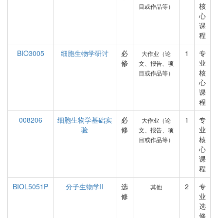
核
目或作品等）
心
课
程
BIO3005
细胞生物学研讨
必
1
专
大作业（论
修
业
文、报告、项
核
目或作品等）
心
课
程
008206
细胞生物学基础实
必
1
专
大作业（论
验
修
业
文、报告、项
核
目或作品等）
心
课
程
BIOL5051P
分子生物学II
选
2
专
其他
修
业
选
修