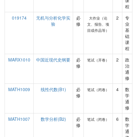
课
程
019174
无机与分析化学实
必
2
专
大作业（论
验
修
业
文、报告、项
基
目或作品等）
础
课
程
MARX1010
中国近现代史纲要
必
2
政
笔试（开卷）
修
治
通
修
MATH1009
线性代数(B1)
必
4
数
笔试（闭卷）
修
学
通
修
MATH1007
数学分析(B2)
必
6
数
笔试（闭卷）
修
学
通