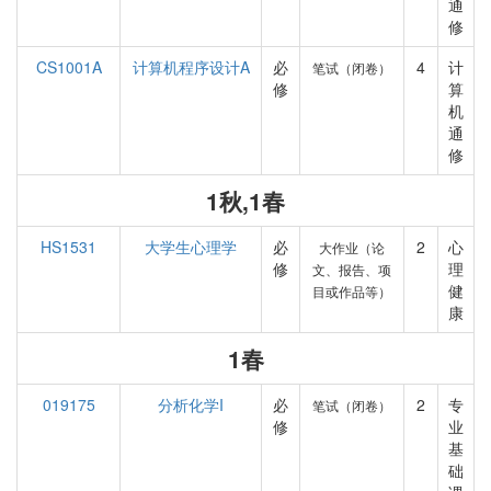
通
修
CS1001A
计算机程序设计A
必
4
计
笔试（闭卷）
修
算
机
通
修
1秋,1春
HS1531
大学生心理学
必
2
心
大作业（论
修
理
文、报告、项
健
目或作品等）
康
1春
019175
分析化学I
必
2
专
笔试（闭卷）
修
业
基
础