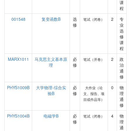
课
程
001548
复变函数B
选
2
专
笔试（闭卷）
修
业
选
修
课
程
MARX1011
马克思主义基本原
必
2
政
笔试（开卷）
理
修
治
通
修
PHYS1009B
大学物理-综合实
必
0
物
大作业（论
验B
修
理
文、报告、项
通
目或作品等）
修
PHYS1004B
电磁学B
必
4
物
笔试（闭卷）
修
理
通