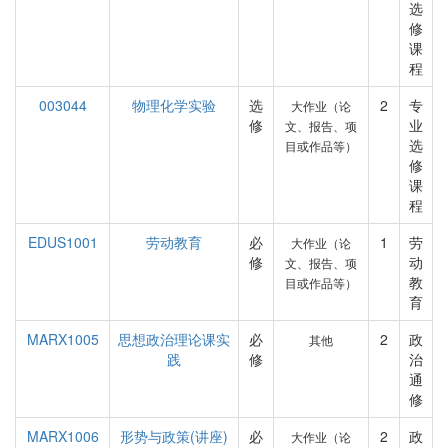
选
修
课
程
003044
物理化学实验
选
2
专
大作业（论
修
业
文、报告、项
选
目或作品等）
修
课
程
EDUS1001
劳动教育
必
1
劳
大作业（论
修
动
文、报告、项
教
目或作品等）
育
MARX1005
思想政治理论课实
必
2
政
其他
践
修
治
通
修
MARX1006
形势与政策(讲座)
必
2
政
大作业（论