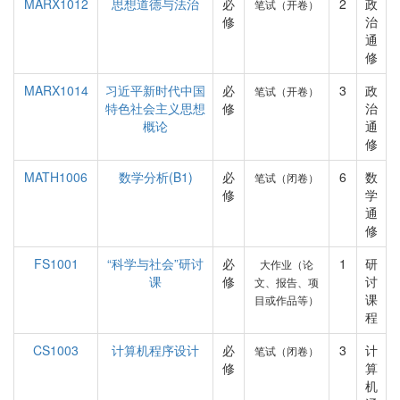
MARX1012
思想道德与法治
必
2
政
笔试（开卷）
修
治
通
修
MARX1014
习近平新时代中国
必
3
政
笔试（开卷）
特色社会主义思想
修
治
概论
通
修
MATH1006
数学分析(B1)
必
6
数
笔试（闭卷）
修
学
通
修
FS1001
“科学与社会”研讨
必
1
研
大作业（论
课
修
讨
文、报告、项
课
目或作品等）
程
CS1003
计算机程序设计
必
3
计
笔试（闭卷）
修
算
机