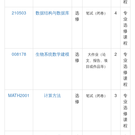
程
210503
数据结构与数据库
选
4
专
笔试（闭卷）
修
业
选
修
课
程
008178
生物系统数学建模
选
2
专
大作业（论
修
业
文、报告、项
选
目或作品等）
修
课
程
MATH2001
计算方法
选
3
专
笔试（闭卷）
修
业
选
修
课
程