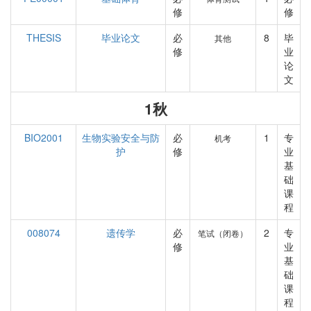
修
修
THESIS
毕业论文
必
8
毕
其他
修
业
论
文
1秋
BIO2001
生物实验安全与防
必
1
专
机考
护
修
业
基
础
课
程
008074
遗传学
必
2
专
笔试（闭卷）
修
业
基
础
课
程