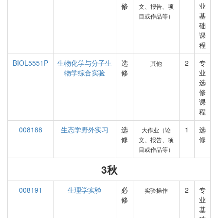
修
业
文、报告、项
基
目或作品等）
础
课
程
BIOL5551P
生物化学与分子生
选
2
专
其他
物学综合实验
修
业
选
修
课
程
008188
生态学野外实习
选
1
选
大作业（论
修
修
文、报告、项
目或作品等）
3秋
008191
生理学实验
必
2
专
实验操作
修
业
基