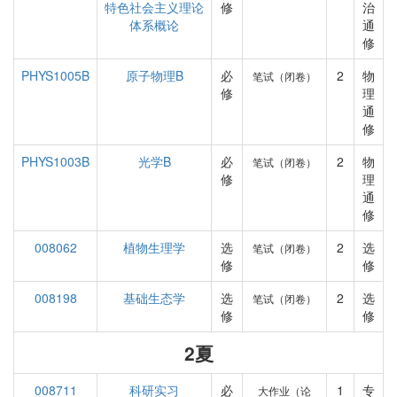
特色社会主义理论
修
治
体系概论
通
修
PHYS1005B
原子物理B
必
2
物
笔试（闭卷）
修
理
通
修
PHYS1003B
光学B
必
2
物
笔试（闭卷）
修
理
通
修
008062
植物生理学
选
2
选
笔试（闭卷）
修
修
008198
基础生态学
选
2
选
笔试（闭卷）
修
修
2夏
008711
科研实习
必
1
专
大作业（论