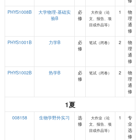
修
PHYS1008B
大学物理-基础实
必
1
物
大作业（论
验B
修
理
文、报告、项
通
目或作品等）
修
PHYS1001B
力学B
必
2
物
笔试（闭卷）
修
理
通
修
PHYS1002B
热学B
必
2
物
笔试（闭卷）
修
理
通
修
1夏
008158
生物学野外实习
选
1
专
大作业（论
修
业
文、报告、项
选
目或作品等）
修