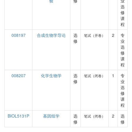
验
修
业
选
修
课
程
008197
合成生物学导论
选
2
专
笔试（开卷）
修
业
选
修
课
程
008207
化学生物学
选
1
专
笔试（闭卷）
修
业
选
修
课
程
BIOL5131P
基因组学
选
2
选
笔试（闭卷）
修
修