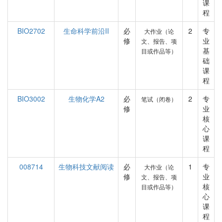
课
程
BIO2702
生命科学前沿II
必
2
专
大作业（论
修
业
文、报告、项
基
目或作品等）
础
课
程
BIO3002
生物化学A2
必
2
专
笔试（闭卷）
修
业
核
心
课
程
008714
生物科技文献阅读
必
1
专
大作业（论
修
业
文、报告、项
核
目或作品等）
心
课
程