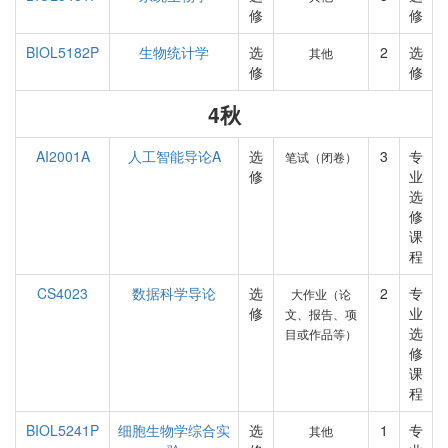
修
修
BIOL5182P
生物统计学
选
2
选
其他
修
修
4秋
AI2001A
人工智能导论A
选
3
专
笔试（闭卷）
修
业
选
修
课
程
CS4023
数据科学导论
选
2
专
大作业（论
修
业
文、报告、项
选
目或作品等）
修
课
程
BIOL5241P
细胞生物学综合实
选
1
专
其他