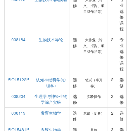
修
业
文、报告、项
选
目或作品等）
修
课
程
008184
生物技术导论
选
2
专
大作业（论
修
业
文、报告、项
选
目或作品等）
修
课
程
BIOL5122P
认知神经科学(心
选
2
选
笔试（半开
理学)
修
修
卷）
008204
生理学与神经生物
选
2
选
实验操作
学综合实验
修
修
008119
发育生物学
选
2
选
笔试（闭卷）
修
修
BIOL5481P
系统生物学
选
3
选
其他