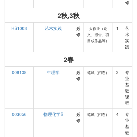
修
2秋,3秋
HS1003
艺术实践
必
1
艺
大作业（论
修
术
文、报告、项
实
目或作品等）
践
2春
008108
生理学
必
3
专
笔试（闭卷）
修
业
基
础
课
程
003056
物理化学B
必
4
专
笔试（闭卷）
修
业
基
础