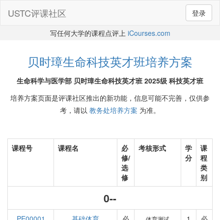
USTC评课社区
登录
写任何大学的课程点评上
iCourses.com
贝时璋生命科技英才班培养方案
生命科学与医学部 贝时璋生命科技英才班 2025级 科技英才班
培养方案页面是评课社区推出的新功能，信息可能不完善，仅供参
考，请以
教务处培养方案
为准。
课程号
课程名
必
考核形式
学
课
修/
分
程
选
类
修
别
0--
PE00001
基础体育
必
1
必
体育测试