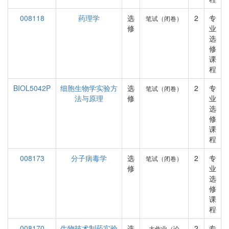
008118
药理学
选
2
专
笔试（闭卷）
修
业
选
修
课
程
BIOL5042P
细胞生物学实验方
选
2
专
笔试（闭卷）
法与原理
修
业
选
修
课
程
008173
分子病毒学
选
2
专
笔试（闭卷）
修
业
选
修
课
程
008170
生物技术制药实验
选
2
专
大作业（论