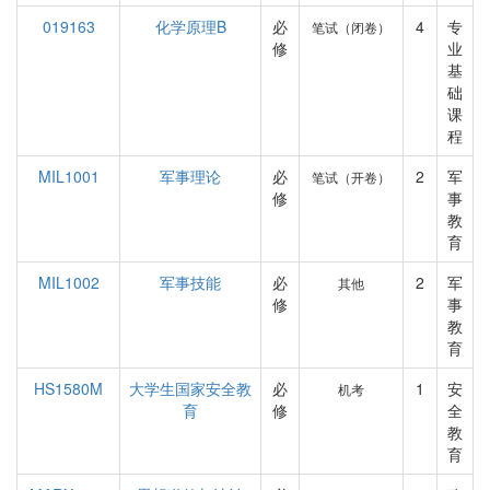
019163
化学原理B
必
4
专
笔试（闭卷）
修
业
基
础
课
程
MIL1001
军事理论
必
2
军
笔试（开卷）
修
事
教
育
MIL1002
军事技能
必
2
军
其他
修
事
教
育
HS1580M
大学生国家安全教
必
1
安
机考
育
修
全
教
育