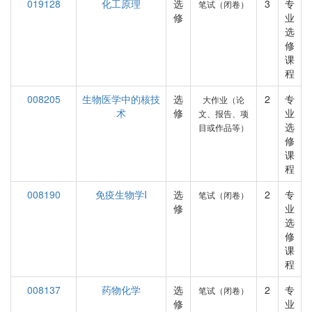
019128
化工原理
选
3
专
笔试（闭卷）
修
业
选
修
课
程
008205
生物医学中的核技
选
2
专
大作业（论
术
修
业
文、报告、项
选
目或作品等）
修
课
程
008190
免疫生物学I
选
2
专
笔试（闭卷）
修
业
选
修
课
程
008137
药物化学
选
2
专
笔试（闭卷）
修
业