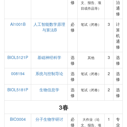
修
治
文、报告、项
通
目或作品等）
修
AI1001B
人工智能数学原理
必
3
计
笔试（闭卷）
与算法B
修
算
机
通
修
BIOL5121P
基础神经科学
选
3
选
其他
修
修
008194
系统与控制导论
选
2
选
笔试（闭卷）
修
修
BIOL5181P
生物信息学
选
2
选
笔试（闭卷）
修
修
3春
BIO3004
分子生物学研讨
必
1
专
大作业（论
修
业
文、报告、项