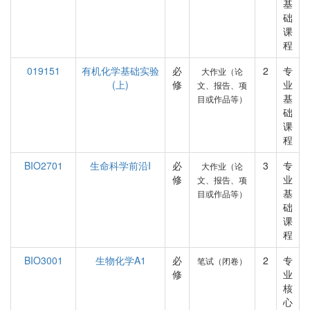
基
础
课
程
019151
有机化学基础实验
必
2
专
大作业（论
(上)
修
业
文、报告、项
基
目或作品等）
础
课
程
BIO2701
生命科学前沿I
必
3
专
大作业（论
修
业
文、报告、项
基
目或作品等）
础
课
程
BIO3001
生物化学A1
必
2
专
笔试（闭卷）
修
业
核
心