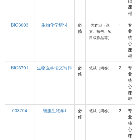
础
课
程
BIO3003
生物化学研讨
必
1
专
大作业（论
修
业
文、报告、项
核
目或作品等）
心
课
程
BIO3701
生物医学论文写作
必
2
专
笔试（闭卷）
修
业
核
心
课
程
008704
细胞生物学I
必
2
专
笔试（闭卷）
修
业
核
心
课