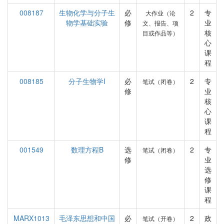
008187
生物化学与分子生
必
2
专
大作业（论
物学基础实验
修
业
文、报告、项
核
目或作品等）
心
课
程
008185
分子生物学I
必
2
专
笔试（闭卷）
修
业
核
心
课
程
001549
数理方程B
选
2
专
笔试（闭卷）
修
业
选
修
课
程
MARX1013
毛泽东思想和中国
必
2
政
笔试（开卷）