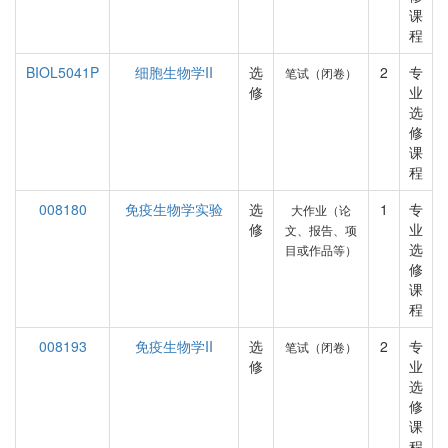
课
程
BIOL5041P
细胞生物学II
选
2
专
笔试（闭卷）
修
业
选
修
课
程
008180
免疫生物学实验
选
1
专
大作业（论
修
业
文、报告、项
选
目或作品等）
修
课
程
008193
免疫生物学II
选
2
专
笔试（闭卷）
修
业
选
修
课
程