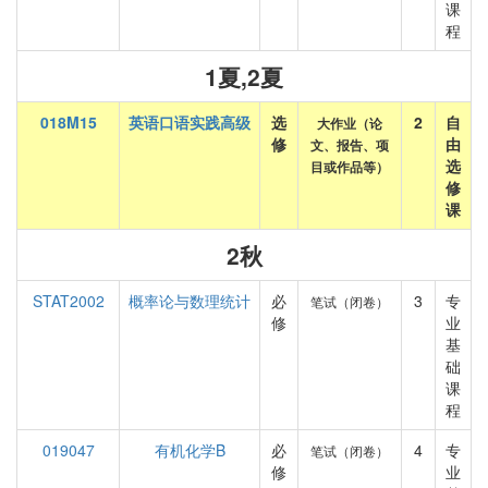
课
程
1夏,2夏
018M15
英语口语实践高级
选
2
自
大作业（论
修
由
文、报告、项
选
目或作品等）
修
课
2秋
STAT2002
概率论与数理统计
必
3
专
笔试（闭卷）
修
业
基
础
课
程
019047
有机化学B
必
4
专
笔试（闭卷）
修
业