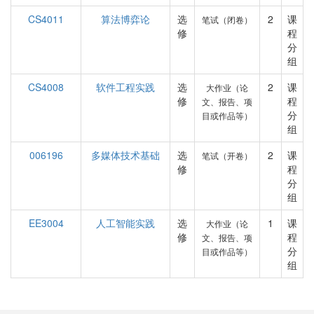
CS4011
算法博弈论
选
2
课
笔试（闭卷）
修
程
分
组
CS4008
软件工程实践
选
2
课
大作业（论
修
程
文、报告、项
分
目或作品等）
组
006196
多媒体技术基础
选
2
课
笔试（开卷）
修
程
分
组
EE3004
人工智能实践
选
1
课
大作业（论
修
程
文、报告、项
分
目或作品等）
组