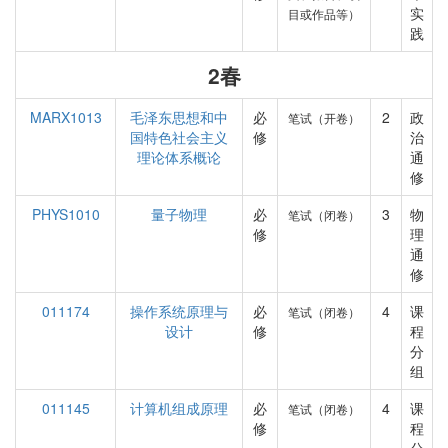
实
目或作品等）
践
2春
MARX1013
毛泽东思想和中
必
2
政
笔试（开卷）
国特色社会主义
修
治
理论体系概论
通
修
PHYS1010
量子物理
必
3
物
笔试（闭卷）
修
理
通
修
011174
操作系统原理与
必
4
课
笔试（闭卷）
设计
修
程
分
组
011145
计算机组成原理
必
4
课
笔试（闭卷）
修
程