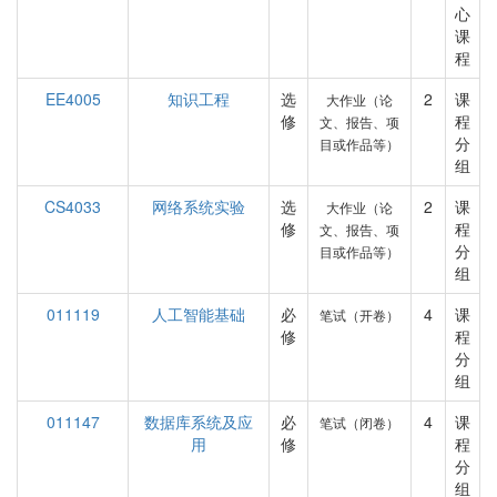
心
课
程
EE4005
知识工程
选
2
课
大作业（论
修
程
文、报告、项
分
目或作品等）
组
CS4033
网络系统实验
选
2
课
大作业（论
修
程
文、报告、项
分
目或作品等）
组
011119
人工智能基础
必
4
课
笔试（开卷）
修
程
分
组
011147
数据库系统及应
必
4
课
笔试（闭卷）
用
修
程
分
组