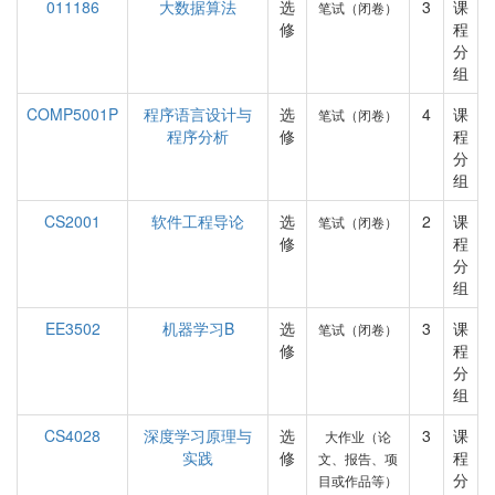
011186
大数据算法
选
3
课
笔试（闭卷）
修
程
分
组
COMP5001P
程序语言设计与
选
4
课
笔试（闭卷）
程序分析
修
程
分
组
CS2001
软件工程导论
选
2
课
笔试（闭卷）
修
程
分
组
EE3502
机器学习B
选
3
课
笔试（闭卷）
修
程
分
组
CS4028
深度学习原理与
选
3
课
大作业（论
实践
修
程
文、报告、项
分
目或作品等）