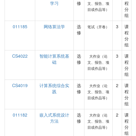
学习
修
程
文、报告、项
分
目或作品等）
组
011185
网络算法学
选
3
课
笔试（开卷）
修
程
分
组
CS4022
智能计算系统基
选
3
课
大作业（论
础
修
程
文、报告、项
分
目或作品等）
组
CS4019
计算系统综合实
选
2
课
大作业（论
践
修
程
文、报告、项
分
目或作品等）
组
011182
嵌入式系统设计
选
2
课
大作业（论
方法
修
程
文、报告、项
分
目或作品等）
组