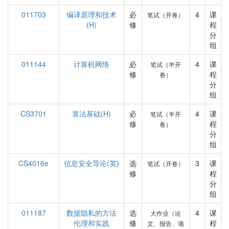
011703
编译原理和技术
必
4
课
笔试（开卷）
(H)
修
程
分
组
011144
计算机网络
必
4
课
笔试（半开
修
程
卷）
分
组
CS3701
算法基础(H)
必
4
课
笔试（半开
修
程
卷）
分
组
CS4016e
信息安全导论(英)
选
3
课
笔试（开卷）
修
程
分
组
011187
数据隐私的方法
选
4
课
大作业（论
伦理和实践
修
程
文、报告、项