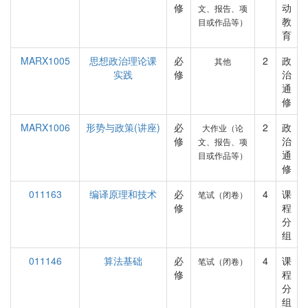
修
动
文、报告、项
教
目或作品等）
育
MARX1005
思想政治理论课
必
2
政
其他
实践
修
治
通
修
MARX1006
形势与政策(讲座)
必
2
政
大作业（论
修
治
文、报告、项
通
目或作品等）
修
011163
编译原理和技术
必
4
课
笔试（闭卷）
修
程
分
组
011146
算法基础
必
4
课
笔试（闭卷）
修
程
分
组