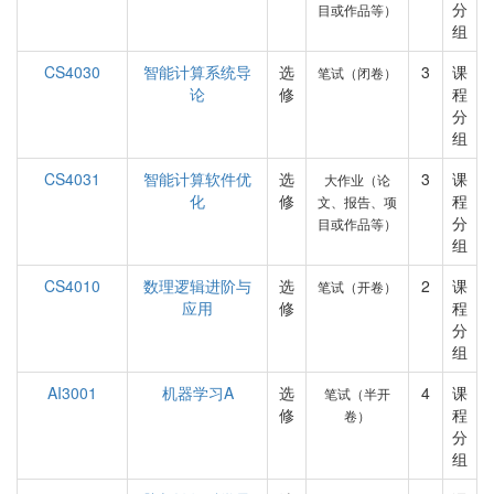
分
目或作品等）
组
CS4030
智能计算系统导
选
3
课
笔试（闭卷）
论
修
程
分
组
CS4031
智能计算软件优
选
3
课
大作业（论
化
修
程
文、报告、项
分
目或作品等）
组
CS4010
数理逻辑进阶与
选
2
课
笔试（开卷）
应用
修
程
分
组
AI3001
机器学习A
选
4
课
笔试（半开
修
程
卷）
分
组