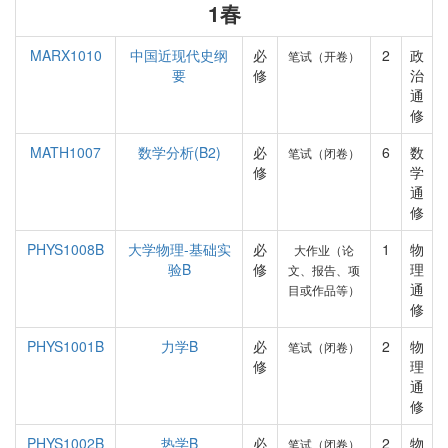
1春
MARX1010
中国近现代史纲
必
2
政
笔试（开卷）
要
修
治
通
修
MATH1007
数学分析(B2)
必
6
数
笔试（闭卷）
修
学
通
修
PHYS1008B
大学物理-基础实
必
1
物
大作业（论
验B
修
理
文、报告、项
通
目或作品等）
修
PHYS1001B
力学B
必
2
物
笔试（闭卷）
修
理
通
修
PHYS1002B
热学B
必
2
物
笔试（闭卷）