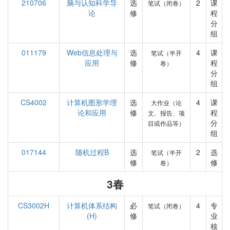
210706
脑与认知科学导
选
2
课
笔试（闭卷）
论
修
程
分
组
011179
Web信息处理与
选
4
课
笔试（半开
应用
修
程
卷）
分
组
CS4002
计算机图形学理
选
4
课
大作业（论
论和应用
修
程
文、报告、项
分
目或作品等）
组
017144
随机过程B
选
2
选
笔试（半开
修
修
卷）
3春
CS3002H
计算机体系结构
必
4
专
笔试（闭卷）
(H)
修
业
核