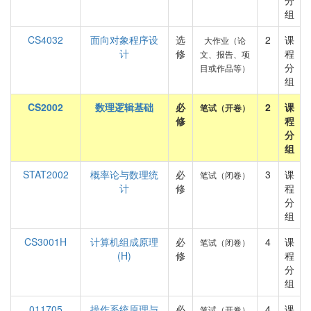
分
组
CS4032
面向对象程序设
选
2
课
大作业（论
计
修
程
文、报告、项
分
目或作品等）
组
CS2002
数理逻辑基础
必
2
课
笔试（开卷）
修
程
分
组
STAT2002
概率论与数理统
必
3
课
笔试（闭卷）
计
修
程
分
组
CS3001H
计算机组成原理
必
4
课
笔试（闭卷）
(H)
修
程
分
组
011705
操作系统原理与
必
4
课
笔试（开卷）