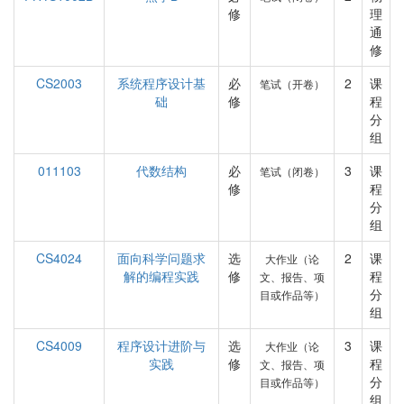
修
理
通
修
CS2003
系统程序设计基
必
2
课
笔试（开卷）
础
修
程
分
组
011103
代数结构
必
3
课
笔试（闭卷）
修
程
分
组
CS4024
面向科学问题求
选
2
课
大作业（论
解的编程实践
修
程
文、报告、项
分
目或作品等）
组
CS4009
程序设计进阶与
选
3
课
大作业（论
实践
修
程
文、报告、项
分
目或作品等）
组