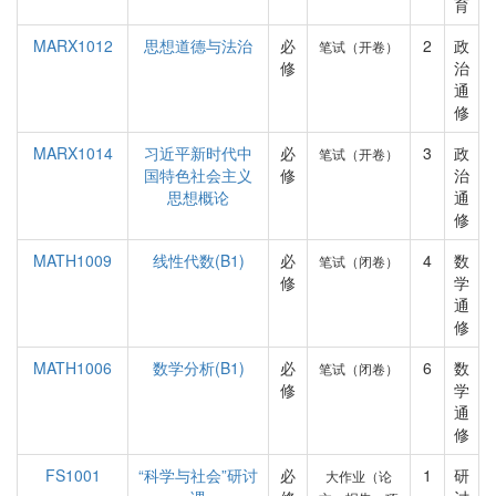
育
MARX1012
思想道德与法治
必
2
政
笔试（开卷）
修
治
通
修
MARX1014
习近平新时代中
必
3
政
笔试（开卷）
国特色社会主义
修
治
思想概论
通
修
MATH1009
线性代数(B1)
必
4
数
笔试（闭卷）
修
学
通
修
MATH1006
数学分析(B1)
必
6
数
笔试（闭卷）
修
学
通
修
FS1001
“科学与社会”研讨
必
1
研
大作业（论