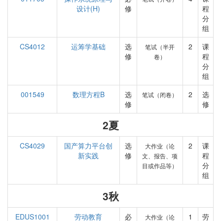
设计(H)
修
程
分
组
CS4012
运筹学基础
选
2
课
笔试（半开
修
程
卷）
分
组
001549
数理方程B
选
2
选
笔试（闭卷）
修
修
2夏
CS4029
国产算力平台创
选
2
课
大作业（论
新实践
修
程
文、报告、项
分
目或作品等）
组
3秋
EDUS1001
劳动教育
必
1
劳
大作业（论