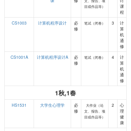
课
修
讨
文、报告、项
课
目或作品等）
程
CS1003
计算机程序设计
必
3
计
笔试（闭卷）
修
算
机
通
修
CS1001A
计算机程序设计A
必
4
计
笔试（闭卷）
修
算
机
通
修
1秋,1春
HS1531
大学生心理学
必
2
心
大作业（论
修
理
文、报告、项
健
目或作品等）
康