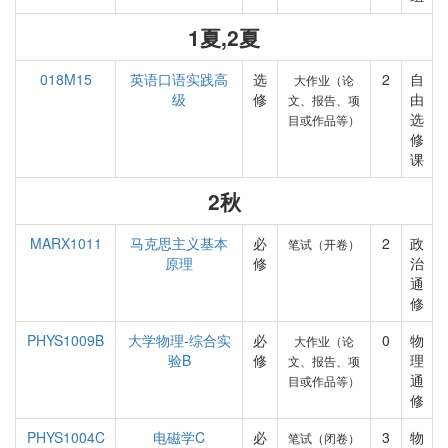
1夏,2夏
018M15
英语口语实践高
选
2
自
大作业（论
级
修
由
文、报告、项
选
目或作品等）
修
课
2秋
MARX1011
马克思主义基本
必
2
政
笔试（开卷）
原理
修
治
通
修
PHYS1009B
大学物理-综合实
必
0
物
大作业（论
验B
修
理
文、报告、项
通
目或作品等）
修
PHYS1004C
电磁学C
必
3
物
笔试（闭卷）