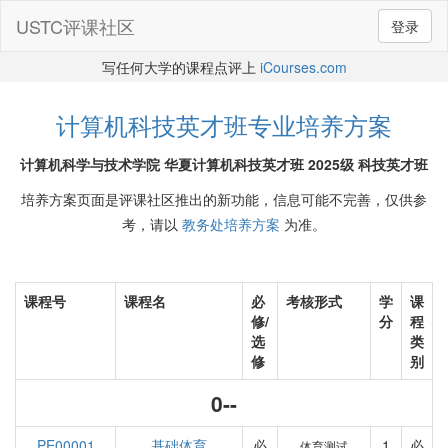
USTC评课社区
登录
写任何大学的课程点评上
iCourses.com
计算机科技英才班专业培养方案
计算机科学与技术学院 华夏计算机科技英才班 2025级 科技英才班
培养方案页面是评课社区推出的新功能，信息可能不完善，仅供参
考，请以
教务处培养方案
为准。
课程号
课程名
必
考核形式
学
课
修/
分
程
选
类
修
别
0--
PE00001
基础体育
必
1
必
体育测试