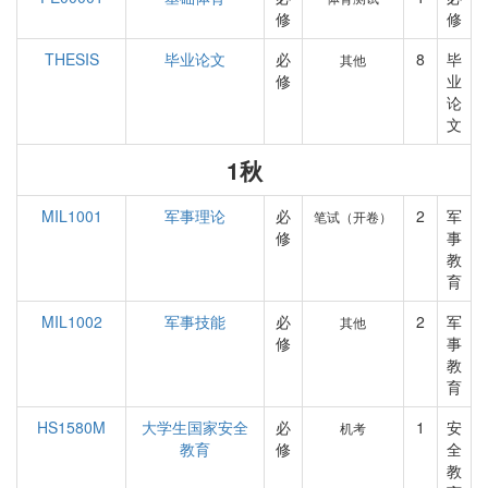
修
修
THESIS
毕业论文
必
8
毕
其他
修
业
论
文
1秋
MIL1001
军事理论
必
2
军
笔试（开卷）
修
事
教
育
MIL1002
军事技能
必
2
军
其他
修
事
教
育
HS1580M
大学生国家安全
必
1
安
机考
教育
修
全
教