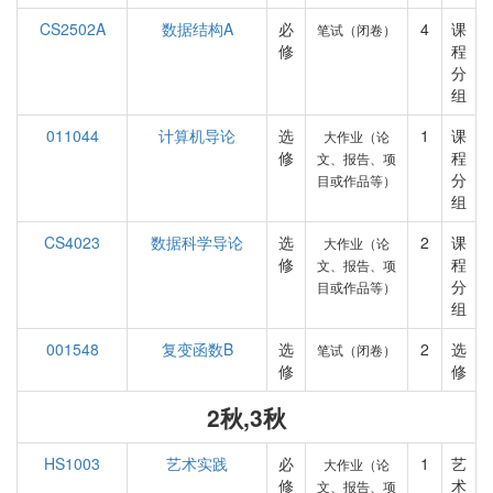
CS2502A
数据结构A
必
4
课
笔试（闭卷）
修
程
分
组
011044
计算机导论
选
1
课
大作业（论
修
程
文、报告、项
分
目或作品等）
组
CS4023
数据科学导论
选
2
课
大作业（论
修
程
文、报告、项
分
目或作品等）
组
001548
复变函数B
选
2
选
笔试（闭卷）
修
修
2秋,3秋
HS1003
艺术实践
必
1
艺
大作业（论
修
术
文、报告、项