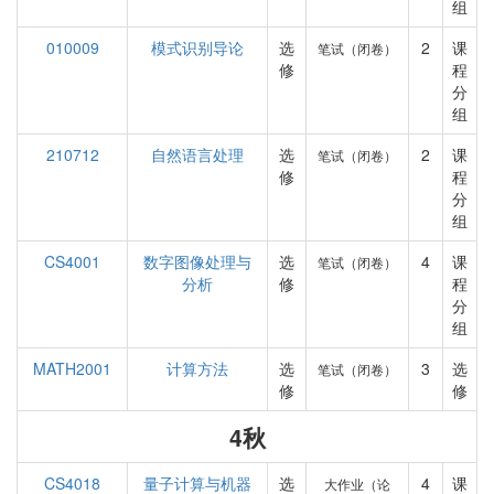
组
010009
模式识别导论
选
2
课
笔试（闭卷）
修
程
分
组
210712
自然语言处理
选
2
课
笔试（闭卷）
修
程
分
组
CS4001
数字图像处理与
选
4
课
笔试（闭卷）
分析
修
程
分
组
MATH2001
计算方法
选
3
选
笔试（闭卷）
修
修
4秋
CS4018
量子计算与机器
选
4
课
大作业（论