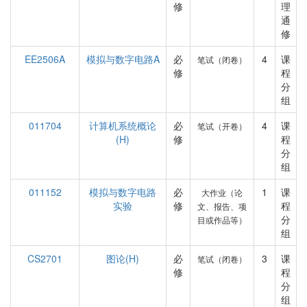
修
理
通
修
EE2506A
模拟与数字电路A
必
4
课
笔试（闭卷）
修
程
分
组
011704
计算机系统概论
必
4
课
笔试（开卷）
(H)
修
程
分
组
011152
模拟与数字电路
必
1
课
大作业（论
实验
修
程
文、报告、项
分
目或作品等）
组
CS2701
图论(H)
必
3
课
笔试（闭卷）
修
程
分
组