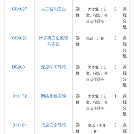
CS4027
人工智能安全
选
2
课
大作业（论
修
程
文、报告、项
分
目或作品等）
组
CS4026
计算机安全原理
选
3
课
笔试（开卷）
与实践
修
程
分
组
DS2001
深度学习导论
选
3
课
大作业（论
修
程
文、报告、项
分
目或作品等）
组
011172
网络系统实验
选
1
课
大作业（论
修
程
文、报告、项
分
目或作品等）
组
011184
信息安全导论
选
3
课
笔试（半开
修
程
卷）