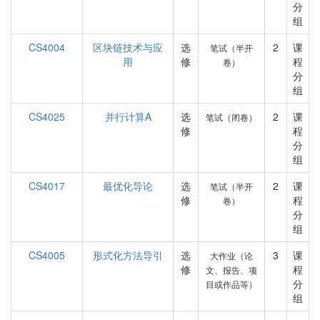
分
组
CS4004
区块链技术与应
选
2
课
笔试（半开
用
修
程
卷）
分
组
CS4025
并行计算A
选
2
课
笔试（闭卷）
修
程
分
组
CS4017
最优化导论
选
2
课
笔试（半开
修
程
卷）
分
组
CS4005
形式化方法导引
选
3
课
大作业（论
修
程
文、报告、项
分
目或作品等）
组