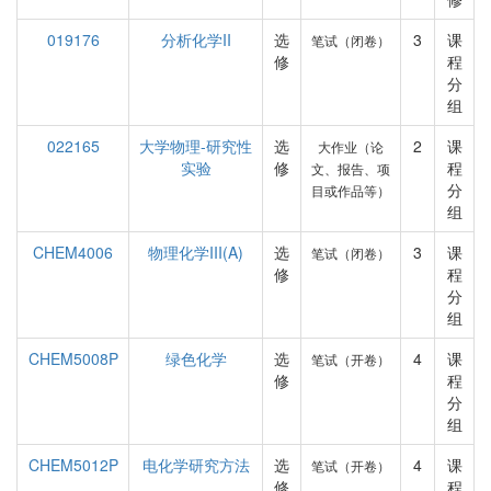
019176
分析化学II
选
3
课
笔试（闭卷）
修
程
分
组
022165
大学物理-研究性
选
2
课
大作业（论
实验
修
程
文、报告、项
分
目或作品等）
组
CHEM4006
物理化学III(A)
选
3
课
笔试（闭卷）
修
程
分
组
CHEM5008P
绿色化学
选
4
课
笔试（开卷）
修
程
分
组
CHEM5012P
电化学研究方法
选
4
课
笔试（开卷）
修
程