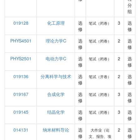
分
组
019128
化工原理
选
3
选
笔试（闭卷）
修
修
PHYS4501
理论力学C
选
2
选
笔试（闭卷）
修
修
PHYS2501
电动力学C
选
2
选
笔试（闭卷）
修
修
019136
分离科学与技术
选
2
选
笔试（开卷）
修
修
019167
合成化学
选
3
选
笔试（闭卷）
修
修
019145
结晶化学
选
3
选
笔试（闭卷）
修
修
014131
纳米材料导论
选
2
选
大作业（论
修
修
文、报告、项