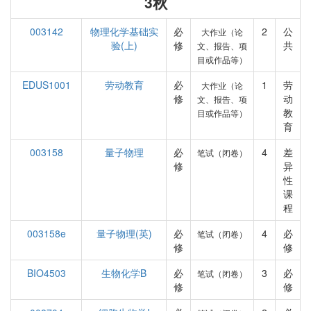
3秋
003142
物理化学基础实
必
2
公
大作业（论
验(上)
修
共
文、报告、项
目或作品等）
EDUS1001
劳动教育
必
1
劳
大作业（论
修
动
文、报告、项
教
目或作品等）
育
003158
量子物理
必
4
差
笔试（闭卷）
修
异
性
课
程
003158e
量子物理(英)
必
4
必
笔试（闭卷）
修
修
BIO4503
生物化学B
必
3
必
笔试（闭卷）
修
修