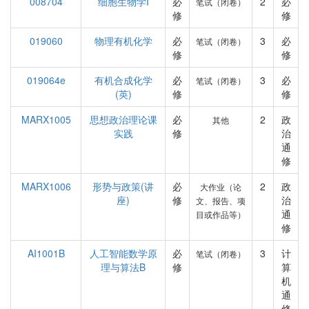
008704
细胞生物学I
必
2
必
笔试（闭卷）
修
修
019060
物理有机化学
必
3
必
笔试（闭卷）
修
修
019064e
有机合成化学
必
3
必
笔试（闭卷）
(英)
修
修
MARX1005
思想政治理论课
必
2
政
其他
实践
修
治
通
修
MARX1006
形势与政策(讲
必
2
政
大作业（论
座)
修
治
文、报告、项
通
目或作品等）
修
AI1001B
人工智能数学原
必
3
计
笔试（闭卷）
理与算法B
修
算
机
通
修