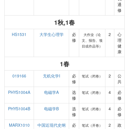
通
修
1秋,1春
HS1531
大学生心理学
必
2
心
大作业（论
修
理
文、报告、项
健
目或作品等）
康
1春
019166
无机化学I
必
2
公
笔试（闭卷）
修
共
PHYS1004A
电磁学A
选
4
必
笔试（闭卷）
修
修
PHYS1004B
电磁学B
选
4
必
笔试（闭卷）
修
修
MARX1010
中国近现代史纲
必
2
政
笔试（开卷）