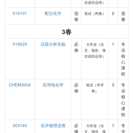
目或作品等）
019101
配位化学
选
2
选
笔试（闭卷）
修
修
3春
019029
仪器分析实验
必
1
专
大作业（论
修
业
文、报告、项
核
目或作品等）
心
课
程
CHEM3004
应用电化学
必
3
专
笔试（半开
修
业
卷）
核
心
课
程
003145
化学物理进展
必
1
专
大作业（论
修
业
文、报告、项