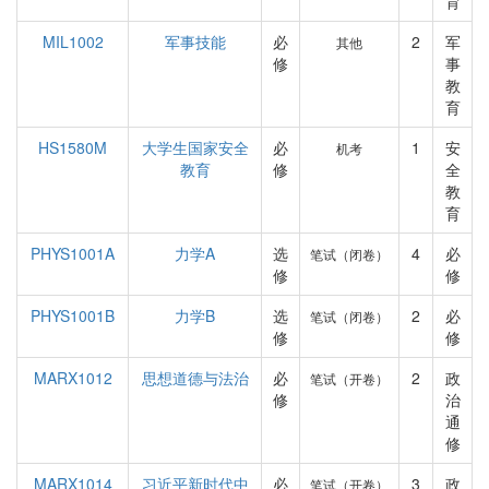
育
MIL1002
军事技能
必
2
军
其他
修
事
教
育
HS1580M
大学生国家安全
必
1
安
机考
教育
修
全
教
育
PHYS1001A
力学A
选
4
必
笔试（闭卷）
修
修
PHYS1001B
力学B
选
2
必
笔试（闭卷）
修
修
MARX1012
思想道德与法治
必
2
政
笔试（开卷）
修
治
通
修
MARX1014
习近平新时代中
必
3
政
笔试（开卷）