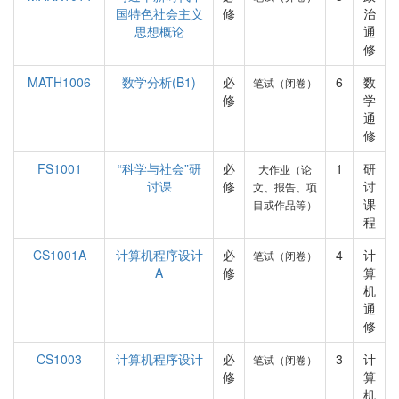
国特色社会主义
修
治
思想概论
通
修
MATH1006
数学分析(B1)
必
6
数
笔试（闭卷）
修
学
通
修
FS1001
“科学与社会”研
必
1
研
大作业（论
讨课
修
讨
文、报告、项
课
目或作品等）
程
CS1001A
计算机程序设计
必
4
计
笔试（闭卷）
A
修
算
机
通
修
CS1003
计算机程序设计
必
3
计
笔试（闭卷）
修
算
机