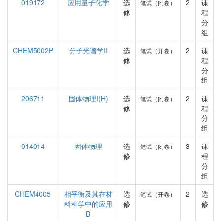
019172
应用量子化学
选
2
课
笔试（闭卷）
修
程
分
组
CHEM5002P
分子光谱学II
选
2
课
笔试（开卷）
修
程
分
组
206711
固体物理I(H)
选
2
课
笔试（闭卷）
修
程
分
组
014014
固体物理
选
3
课
笔试（闭卷）
修
程
分
组
CHEM4005
相平衡及其在材
选
2
选
笔试（开卷）
料科学中的应用
修
修
B