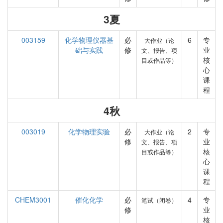
3夏
003159
化学物理仪器基
必
6
专
大作业（论
础与实践
修
业
文、报告、项
核
目或作品等）
心
课
程
4秋
003019
化学物理实验
必
2
专
大作业（论
修
业
文、报告、项
核
目或作品等）
心
课
程
CHEM3001
催化化学
必
4
专
笔试（闭卷）
修
业
核