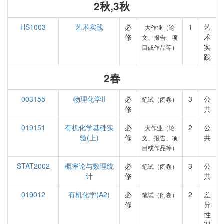
2秋,3秋
HS1003
艺术实践
必
1
艺
大作业（论
修
术
文、报告、项
实
目或作品等）
践
2春
003155
物理化学II
必
3
公
笔试（闭卷）
修
共
019151
有机化学基础实
必
2
公
大作业（论
验(上)
修
共
文、报告、项
目或作品等）
STAT2002
概率论与数理统
必
3
公
笔试（闭卷）
计
修
共
019012
有机化学(A2)
必
2
差
笔试（闭卷）
修
异
性