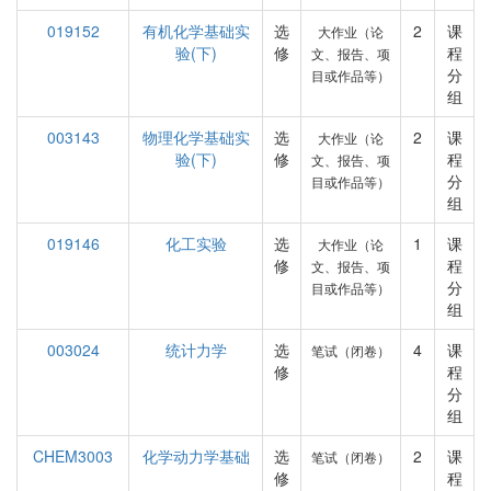
019152
有机化学基础实
选
2
课
大作业（论
验(下)
修
程
文、报告、项
分
目或作品等）
组
003143
物理化学基础实
选
2
课
大作业（论
验(下)
修
程
文、报告、项
分
目或作品等）
组
019146
化工实验
选
1
课
大作业（论
修
程
文、报告、项
分
目或作品等）
组
003024
统计力学
选
4
课
笔试（闭卷）
修
程
分
组
CHEM3003
化学动力学基础
选
2
课
笔试（闭卷）
修
程