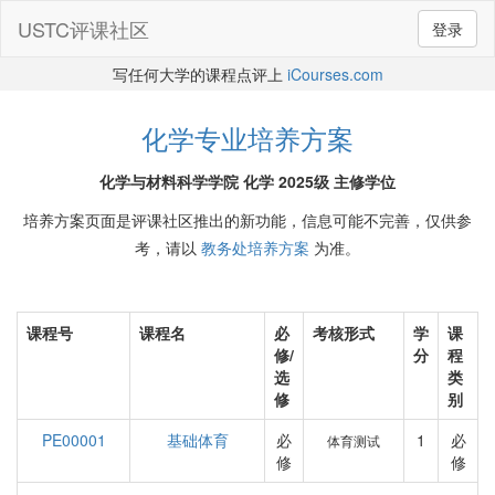
USTC评课社区
登录
写任何大学的课程点评上
iCourses.com
化学专业培养方案
化学与材料科学学院 化学 2025级 主修学位
培养方案页面是评课社区推出的新功能，信息可能不完善，仅供参
考，请以
教务处培养方案
为准。
课程号
课程名
必
考核形式
学
课
修/
分
程
选
类
修
别
PE00001
基础体育
必
1
必
体育测试
修
修