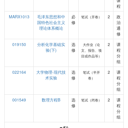
课
程
MARX1013
毛泽东思想和中
必
2
政
笔试（开卷）
国特色社会主义
修
治
理论体系概论
通
修
019150
分析化学基础实
选
2
课
大作业（论
验(下)
修
程
文、报告、项
分
目或作品等）
组
022164
大学物理-现代技
选
2
课
笔试（半开
术实验
修
程
卷）
分
组
001549
数理方程B
选
2
课
笔试（闭卷）
修
程
分
组