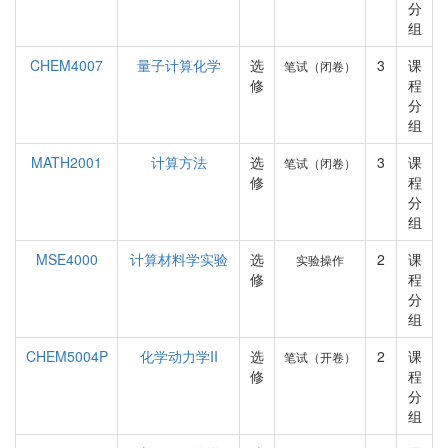
分
组
CHEM4007
量子计算化学
选
3
课
笔试（闭卷）
修
程
分
组
MATH2001
计算方法
选
3
课
笔试（闭卷）
修
程
分
组
MSE4000
计算材料学实验
选
2
课
实验操作
修
程
分
组
CHEM5004P
化学动力学II
选
2
课
笔试（开卷）
修
程
分
组