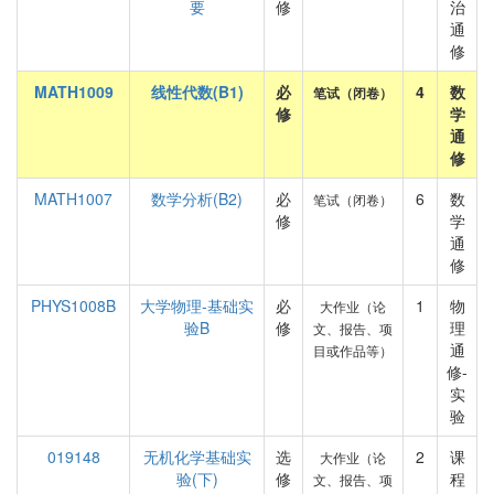
要
修
治
通
修
MATH1009
线性代数(B1)
必
4
数
笔试（闭卷）
修
学
通
修
MATH1007
数学分析(B2)
必
6
数
笔试（闭卷）
修
学
通
修
PHYS1008B
大学物理-基础实
必
1
物
大作业（论
验B
修
理
文、报告、项
通
目或作品等）
修-
实
验
019148
无机化学基础实
选
2
课
大作业（论
验(下)
修
程
文、报告、项