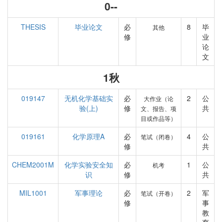
0--
THESIS
毕业论文
必
8
毕
其他
修
业
论
文
1秋
019147
无机化学基础实
必
2
公
大作业（论
验(上)
修
共
文、报告、项
目或作品等）
019161
化学原理A
必
4
公
笔试（闭卷）
修
共
CHEM2001M
化学实验安全知
必
1
公
机考
识
修
共
MIL1001
军事理论
必
2
军
笔试（开卷）
修
事
教