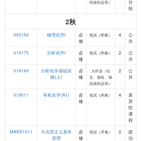
分
目或作品等）
组
2秋
003154
物理化学I
必
4
公
笔试（闭卷）
修
共
019175
分析化学I
必
2
公
笔试（闭卷）
修
共
019149
分析化学基础实
必
2
公
大作业（论
验(上)
修
共
文、报告、项
目或作品等）
019011
有机化学(A1)
必
4
差
笔试（闭卷）
修
异
性
课
程
MARX1011
马克思主义基本
必
2
政
笔试（开卷）
原理
修
治