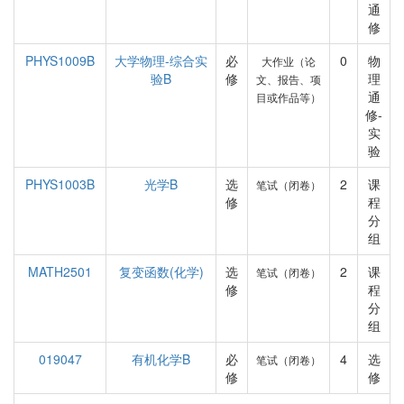
通
修
PHYS1009B
大学物理-综合实
必
0
物
大作业（论
验B
修
理
文、报告、项
通
目或作品等）
修-
实
验
PHYS1003B
光学B
选
2
课
笔试（闭卷）
修
程
分
组
MATH2501
复变函数(化学)
选
2
课
笔试（闭卷）
修
程
分
组
019047
有机化学B
必
4
选
笔试（闭卷）
修
修