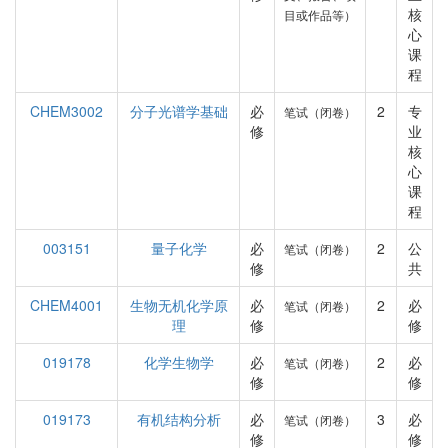
核
目或作品等）
心
课
程
CHEM3002
分子光谱学基础
必
2
专
笔试（闭卷）
修
业
核
心
课
程
003151
量子化学
必
2
公
笔试（闭卷）
修
共
CHEM4001
生物无机化学原
必
2
必
笔试（闭卷）
理
修
修
019178
化学生物学
必
2
必
笔试（闭卷）
修
修
019173
有机结构分析
必
3
必
笔试（闭卷）
修
修