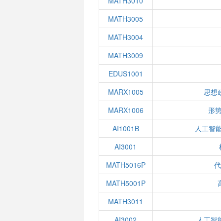
MATH3010
MATH3005
MATH3004
MATH3009
EDUS1001
MARX1005
思想
MARX1006
形势
AI1001B
人工智
AI3001
MATH5016P
MATH5001P
MATH3011
AI3002
人工智