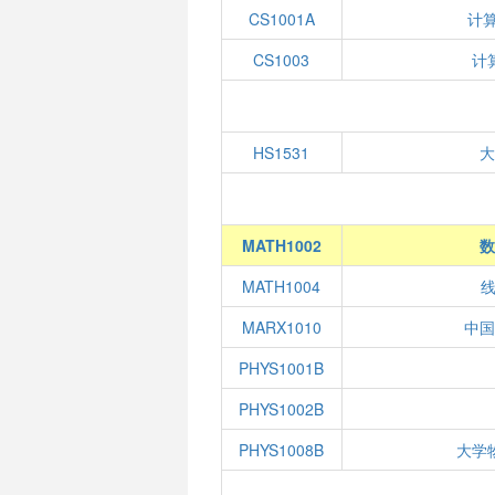
CS1001A
计
CS1003
计
HS1531
MATH1002
数
MATH1004
线
MARX1010
中
PHYS1001B
PHYS1002B
PHYS1008B
大学