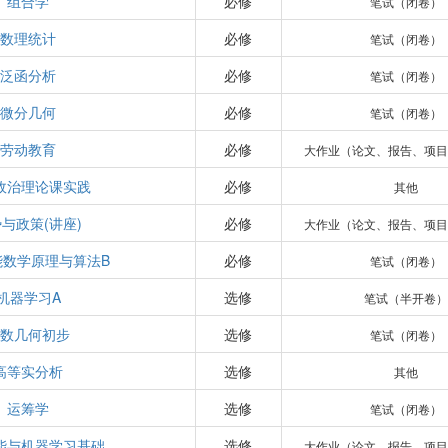
组合学
必修
笔试（闭卷）
数理统计
必修
笔试（闭卷）
泛函分析
必修
笔试（闭卷）
微分几何
必修
笔试（闭卷）
劳动教育
必修
大作业（论文、报告、项目
政治理论课实践
必修
其他
与政策(讲座)
必修
大作业（论文、报告、项目
能数学原理与算法B
必修
笔试（闭卷）
机器学习A
选修
笔试（半开卷）
代数几何初步
选修
笔试（闭卷）
高等实分析
选修
其他
运筹学
选修
笔试（闭卷）
能与机器学习基础
选修
大作业（论文、报告、项目