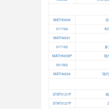
MATH3006
017164
时
MATH4001
017162
多
MATH5009P
现
001362
MATH4004
现
STAT5121P
STAT5127P