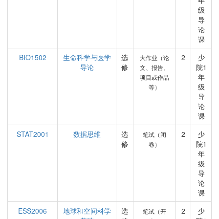
年
级
导
论
课
BIO1502
生命科学与医学
选
2
少
大作业（论
导论
修
院1
文、报告、
年
项目或作品
级
等）
导
论
课
STAT2001
数据思维
选
2
少
笔试（闭
修
院1
卷）
年
级
导
论
课
ESS2006
地球和空间科学
选
2
少
笔试（开