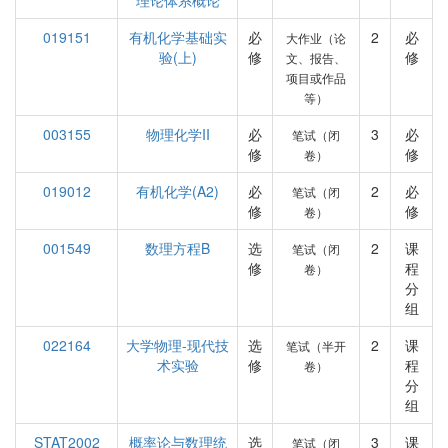
理论体系概论
019151
有机化学基础实
必
2
必
大作业（论
验(上)
修
修
文、报告、
项目或作品
等）
003155
物理化学II
必
3
必
笔试（闭
修
修
卷）
019012
有机化学(A2)
必
2
必
笔试（闭
修
修
卷）
001549
数理方程B
选
2
课
笔试（闭
修
程
卷）
分
组
022164
大学物理-现代技
选
2
课
笔试（半开
术实验
修
程
卷）
分
组
STAT2002
概率论与数理统
选
3
课
笔试（闭