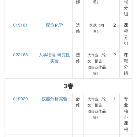
修
程
卷）
分
组
019101
配位化学
选
2
课
笔试（闭
修
程
卷）
分
组
022165
大学物理-研究性
选
2
课
大作业（论
实验
修
程
文、报告、
分
项目或作品
组
等）
3春
019029
仪器分析实验
必
1
专
大作业（论
修
业
文、报告、
核
项目或作品
心
等）
课
程