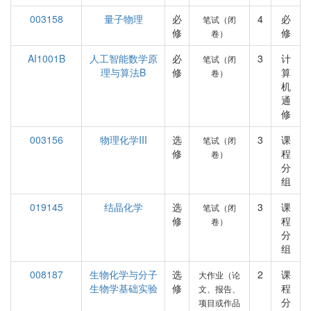
003158
量子物理
必
4
必
笔试（闭
修
修
卷）
AI1001B
人工智能数学原
必
3
计
笔试（闭
理与算法B
修
算
卷）
机
通
修
003156
物理化学III
选
3
课
笔试（闭
修
程
卷）
分
组
019145
结晶化学
选
3
课
笔试（闭
修
程
卷）
分
组
008187
生物化学与分子
选
2
课
大作业（论
生物学基础实验
修
程
文、报告、
分
项目或作品