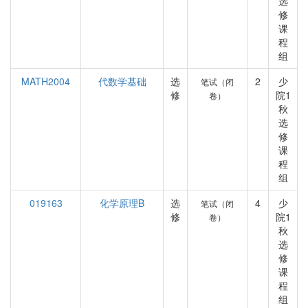
选
修
课
程
组
MATH2004
代数学基础
选
2
少
笔试（闭
修
院1
卷）
秋
选
修
课
程
组
019163
化学原理B
选
4
少
笔试（闭
修
院1
卷）
秋
选
修
课
程
组