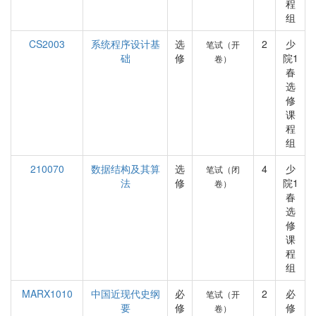
程
组
CS2003
系统程序设计基
选
2
少
笔试（开
础
修
院1
卷）
春
选
修
课
程
组
210070
数据结构及其算
选
4
少
笔试（闭
法
修
院1
卷）
春
选
修
课
程
组
MARX1010
中国近现代史纲
必
2
必
笔试（开
要
修
修
卷）