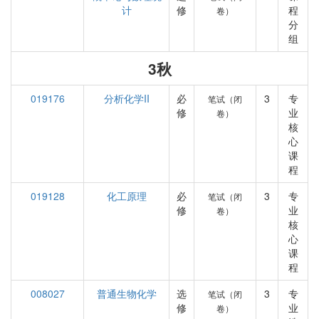
计
修
程
卷）
分
组
3秋
019176
分析化学II
必
3
专
笔试（闭
修
业
卷）
核
心
课
程
019128
化工原理
必
3
专
笔试（闭
修
业
卷）
核
心
课
程
008027
普通生物化学
选
3
专
笔试（闭
修
业
卷）