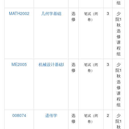
组
MATH2002
几何学基础
选
3
少
笔试（闭
修
院1
卷）
秋
选
修
课
程
组
ME2005
机械设计基础I
选
3
少
笔试（闭
修
院1
卷）
秋
选
修
课
程
组
008074
遗传学
选
2
少
笔试（闭
修
院1
卷）
秋