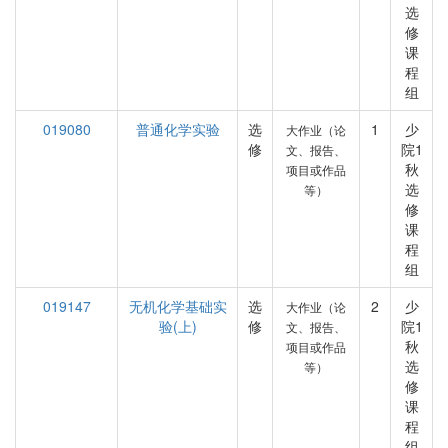
选
修
课
程
组
019080
普通化学实验
选
1
少
大作业（论
修
院1
文、报告、
秋
项目或作品
选
等）
修
课
程
组
019147
无机化学基础实
选
2
少
大作业（论
验(上)
修
院1
文、报告、
秋
项目或作品
选
等）
修
课
程
组