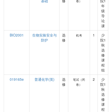
基础
修
院1
卷）
年
级
导
论
课
BIO2001
生物实验安全与
选
1
少
机考
防护
修
院1
秋
选
修
课
程
组
019165e
普通化学(英)
选
2
少
笔试（闭
修
院1
卷）
秋
选
修
课
程