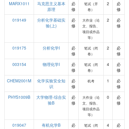
MARX1011
马克思主义基本
必
2
必
笔试（开
原理
修
修
卷）
019149
分析化学基础实
必
2
必
大作业（论
验(上)
修
修
文、报告、
项目或作品
等）
019175
分析化学I
必
2
必
笔试（闭
修
修
卷）
003154
物理化学I
必
4
必
笔试（闭
修
修
卷）
CHEM2001M
化学实验安全知
必
1
必
机考
识
修
修
PHYS1009B
大学物理-综合实
必
0
必
大作业（论
验B
修
修
文、报告、
项目或作品
等）
019047
有机化学B
必
4
必
笔试（闭