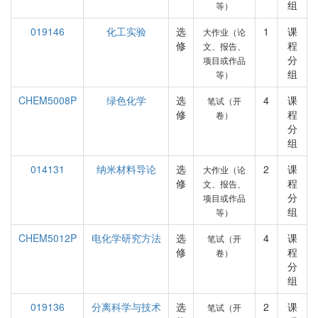
组
等）
019146
化工实验
选
1
课
大作业（论
修
程
文、报告、
分
项目或作品
组
等）
CHEM5008P
绿色化学
选
4
课
笔试（开
修
程
卷）
分
组
014131
纳米材料导论
选
2
课
大作业（论
修
程
文、报告、
分
项目或作品
组
等）
CHEM5012P
电化学研究方法
选
4
课
笔试（开
修
程
卷）
分
组
019136
分离科学与技术
选
2
课
笔试（开