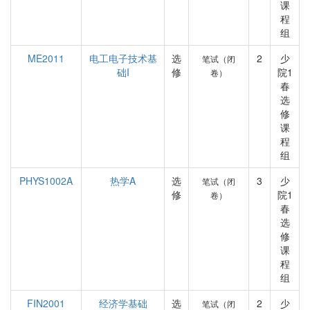
课
程
组
ME2011
电工电子技术基
选
2
少
笔试（闭
础I
修
院1
卷）
春
选
修
课
程
组
PHYS1002A
热学A
选
3
少
笔试（闭
修
院1
卷）
春
选
修
课
程
组
FIN2001
经济学基础
选
2
少
笔试（闭