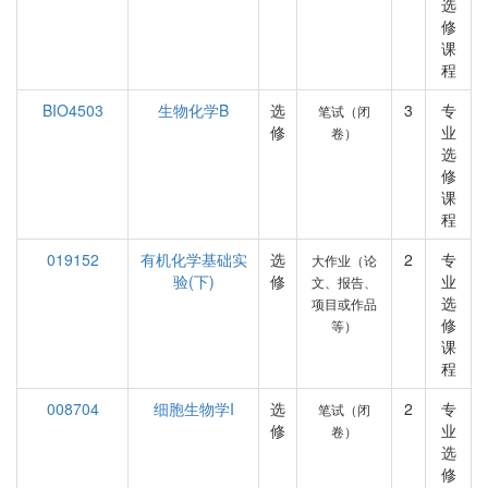
选
修
课
程
BIO4503
生物化学B
选
3
专
笔试（闭
修
业
卷）
选
修
课
程
019152
有机化学基础实
选
2
专
大作业（论
验(下)
修
业
文、报告、
选
项目或作品
修
等）
课
程
008704
细胞生物学I
选
2
专
笔试（闭
修
业
卷）
选
修