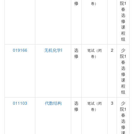
修
院1
卷）
春
选
修
课
程
组
019166
无机化学I
选
2
少
笔试（闭
修
院1
卷）
春
选
修
课
程
组
011103
代数结构
选
3
少
笔试（闭
修
院1
卷）
春
选
修
课