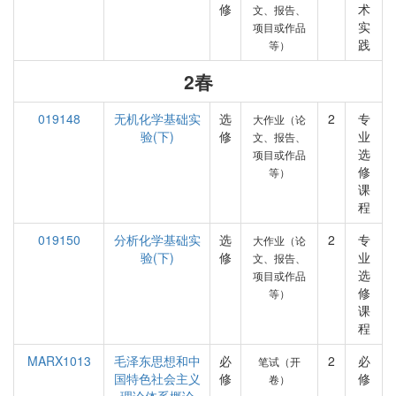
修
术
文、报告、
实
项目或作品
践
等）
2春
019148
无机化学基础实
选
2
专
大作业（论
验(下)
修
业
文、报告、
选
项目或作品
修
等）
课
程
019150
分析化学基础实
选
2
专
大作业（论
验(下)
修
业
文、报告、
选
项目或作品
修
等）
课
程
MARX1013
毛泽东思想和中
必
2
必
笔试（开
国特色社会主义
修
修
卷）