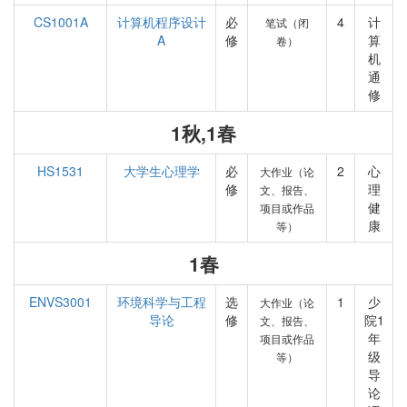
CS1001A
计算机程序设计
必
4
计
笔试（闭
A
修
算
卷）
机
通
修
1秋,1春
HS1531
大学生心理学
必
2
心
大作业（论
修
理
文、报告、
健
项目或作品
康
等）
1春
ENVS3001
环境科学与工程
选
1
少
大作业（论
导论
修
院1
文、报告、
年
项目或作品
级
等）
导
论