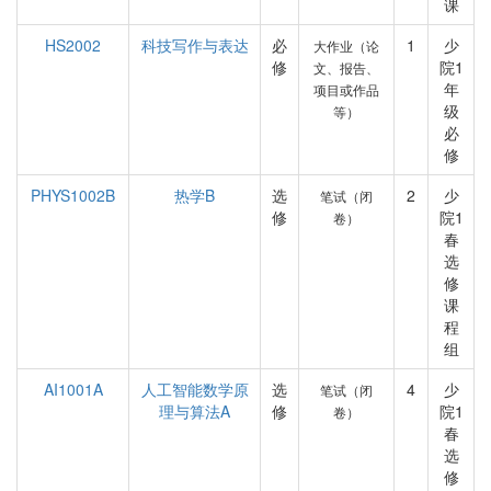
课
HS2002
科技写作与表达
必
1
少
大作业（论
修
院1
文、报告、
年
项目或作品
级
等）
必
修
PHYS1002B
热学B
选
2
少
笔试（闭
修
院1
卷）
春
选
修
课
程
组
AI1001A
人工智能数学原
选
4
少
笔试（闭
理与算法A
修
院1
卷）
春
选
修