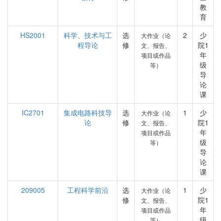
教
育
HS2001
科学、技术与工
选
2
少
大作业（论
程导论
修
院1
文、报告、
年
项目或作品
级
等）
导
论
课
IC2701
集成电路科技导
选
1
少
大作业（论
论
修
院1
文、报告、
年
项目或作品
级
等）
导
论
课
209005
工程科学前沿
选
1
少
大作业（论
修
院1
文、报告、
年
项目或作品
级
等）