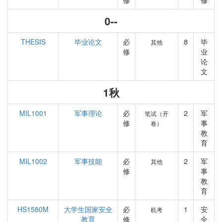
修
修
0--
THESIS
毕业论文
必
8
毕
其他
修
业
论
文
1秋
MIL1001
军事理论
必
2
军
笔试（开
修
事
卷）
教
育
MIL1002
军事技能
必
2
军
其他
修
事
教
育
HS1580M
大学生国家安全
必
1
安
机考
教育
修
全