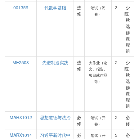
001356
代数学基础
选
3
少
笔试（闭
修
院1
卷）
秋
选
修
课
程
组
ME2503
先进制造实践
选
2
少
大作业（论
修
院1
文、报告、
秋
项目或作品
选
等）
修
课
程
组
MARX1012
思想道德与法治
必
2
必
笔试（开
修
修
卷）
MARX1014
习近平新时代中
必
3
必
笔试（开