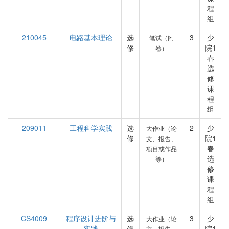
程
组
210045
电路基本理论
选
3
少
笔试（闭
修
院1
卷）
春
选
修
课
程
组
209011
工程科学实践
选
2
少
大作业（论
修
院1
文、报告、
春
项目或作品
选
等）
修
课
程
组
CS4009
程序设计进阶与
选
3
少
大作业（论
实践
修
院1
文、报告、