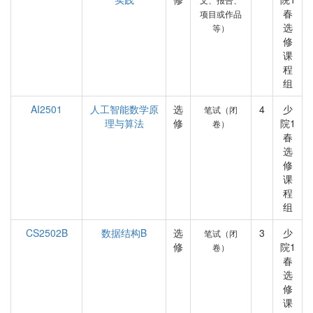
春
项目或作品
选
等）
修
课
程
组
AI2501
人工智能数学原
选
4
少
笔试（闭
理与算法
修
院1
卷）
春
选
修
课
程
组
CS2502B
数据结构B
选
3
少
笔试（闭
修
院1
卷）
春
选
修
课