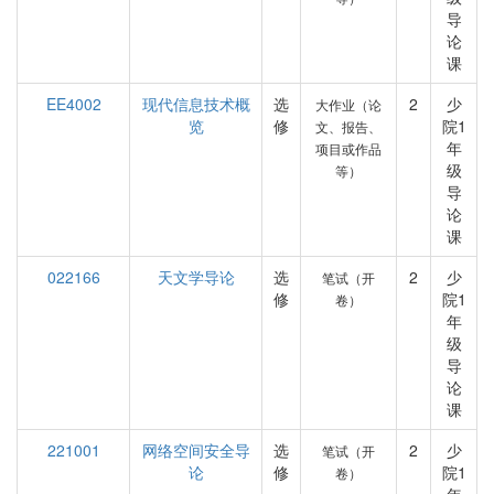
导
论
课
EE4002
现代信息技术概
选
2
少
大作业（论
览
修
院1
文、报告、
年
项目或作品
级
等）
导
论
课
022166
天文学导论
选
2
少
笔试（开
修
院1
卷）
年
级
导
论
课
221001
网络空间安全导
选
2
少
笔试（开
论
修
院1
卷）