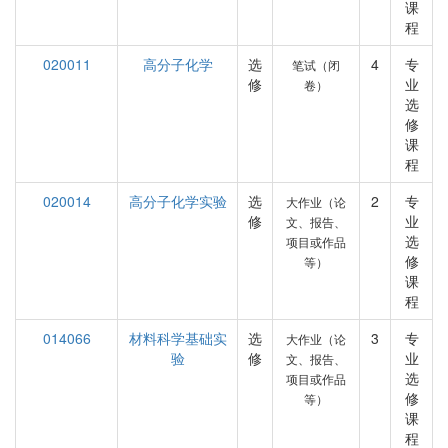
课
程
020011
高分子化学
选
4
专
笔试（闭
修
业
卷）
选
修
课
程
020014
高分子化学实验
选
2
专
大作业（论
修
业
文、报告、
选
项目或作品
修
等）
课
程
014066
材料科学基础实
选
3
专
大作业（论
验
修
业
文、报告、
选
项目或作品
修
等）
课
程