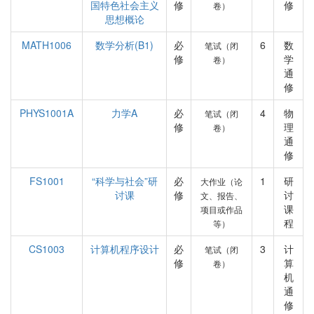
国特色社会主义
修
修
卷）
思想概论
MATH1006
数学分析(B1)
必
6
数
笔试（闭
修
学
卷）
通
修
PHYS1001A
力学A
必
4
物
笔试（闭
修
理
卷）
通
修
FS1001
“科学与社会”研
必
1
研
大作业（论
讨课
修
讨
文、报告、
课
项目或作品
程
等）
CS1003
计算机程序设计
必
3
计
笔试（闭
修
算
卷）
机
通
修