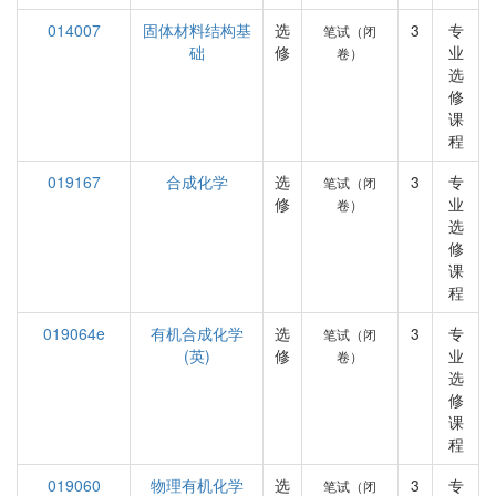
014007
固体材料结构基
选
3
专
笔试（闭
础
修
业
卷）
选
修
课
程
019167
合成化学
选
3
专
笔试（闭
修
业
卷）
选
修
课
程
019064e
有机合成化学
选
3
专
笔试（闭
(英)
修
业
卷）
选
修
课
程
019060
物理有机化学
选
3
专
笔试（闭