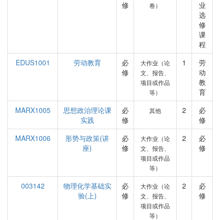
修
业
卷）
选
修
课
程
EDUS1001
劳动教育
必
1
劳
大作业（论
修
动
文、报告、
教
项目或作品
育
等）
MARX1005
思想政治理论课
必
2
必
其他
实践
修
修
MARX1006
形势与政策(讲
必
2
必
大作业（论
座)
修
修
文、报告、
项目或作品
等）
003142
物理化学基础实
必
2
必
大作业（论
验(上)
修
修
文、报告、
项目或作品
等）