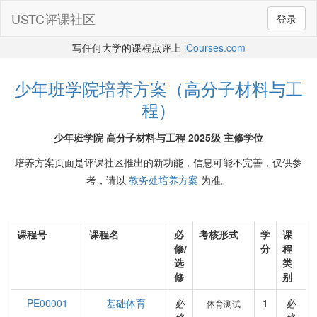
USTC评课社区
登录
写任何大学的课程点评上
iCourses.com
少年班学院培养方案（高分子材料与工
程）
少年班学院 高分子材料与工程 2025级 主修学位
培养方案页面是评课社区推出的新功能，信息可能不完善，仅供参
考，请以
教务处培养方案
为准。
课程号
课程名
必
考核形式
学
课
修/
分
程
选
类
修
别
PE00001
基础体育
必
1
必
体育测试