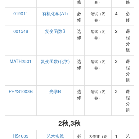
修
修
卷）
019011
有机化学(A1)
必
4
必
笔试（闭
修
修
卷）
001548
复变函数B
选
2
课
笔试（闭
修
程
卷）
分
组
MATH2501
复变函数(化学)
选
2
课
笔试（闭
修
程
卷）
分
组
PHYS1003B
光学B
选
2
课
笔试（闭
修
程
卷）
分
组
2秋,3秋
HS1003
艺术实践
必
1
艺
大作业（论