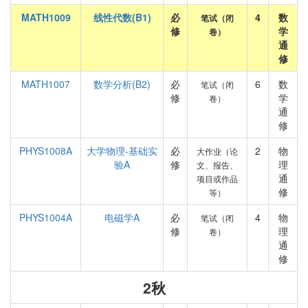
MATH1009
线性代数(B1)
必
4
数
笔试（闭
修
学
卷）
通
修
MATH1007
数学分析(B2)
必
6
数
笔试（闭
修
学
卷）
通
修
PHYS1008A
大学物理-基础实
必
2
物
大作业（论
验A
修
理
文、报告、
通
项目或作品
修
等）
PHYS1004A
电磁学A
必
4
物
笔试（闭
修
理
卷）
通
修
2秋