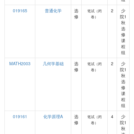
019165
普通化学
选
2
少
笔试（闭
修
院1
卷）
秋
选
修
课
程
组
MATH2003
几何学基础
选
2
少
笔试（闭
修
院1
卷）
秋
选
修
课
程
组
019161
化学原理A
选
4
少
笔试（闭
修
院1
卷）
秋