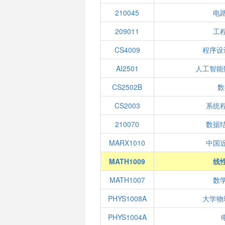
210045
电
209011
工
CS4009
程序设
AI2501
人工智能
CS2502B
数
CS2003
系统
210070
数据
MARX1010
中国
MATH1009
线性
MATH1007
数学
PHYS1008A
大学物
PHYS1004A