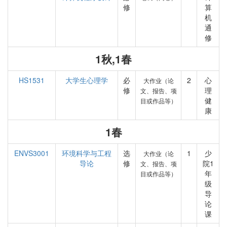
修
算
机
通
修
1秋,1春
HS1531
大学生心理学
必
2
心
大作业（论
修
理
文、报告、项
健
目或作品等）
康
1春
ENVS3001
环境科学与工程
选
1
少
大作业（论
导论
修
院1
文、报告、项
年
目或作品等）
级
导
论
课