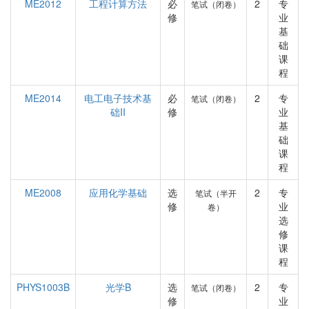
ME2012
工程计算方法
必
2
专
笔试（闭卷）
修
业
基
础
课
程
ME2014
电工电子技术基
必
2
专
笔试（闭卷）
础II
修
业
基
础
课
程
ME2008
应用化学基础
选
2
专
笔试（半开
修
业
卷）
选
修
课
程
PHYS1003B
光学B
选
2
专
笔试（闭卷）
修
业