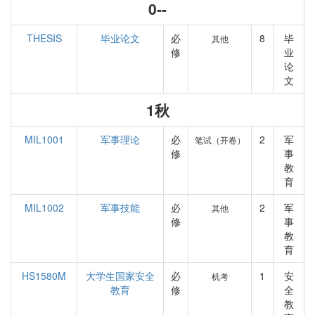
0--
THESIS
毕业论文
必
8
毕
其他
修
业
论
文
1秋
MIL1001
军事理论
必
2
军
笔试（开卷）
修
事
教
育
MIL1002
军事技能
必
2
军
其他
修
事
教
育
HS1580M
大学生国家安全
必
1
安
机考
教育
修
全
教