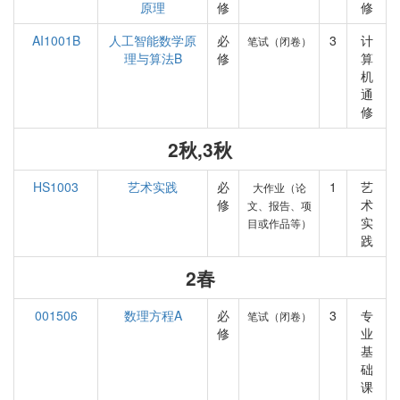
原理
修
修
AI1001B
人工智能数学原
必
3
计
笔试（闭卷）
理与算法B
修
算
机
通
修
2秋,3秋
HS1003
艺术实践
必
1
艺
大作业（论
修
术
文、报告、项
实
目或作品等）
践
2春
001506
数理方程A
必
3
专
笔试（闭卷）
修
业
基
础
课