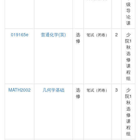
级
导
论
课
019165e
普通化学(英)
选
2
少
笔试（闭卷）
修
院1
秋
选
修
课
程
组
MATH2002
几何学基础
选
3
少
笔试（闭卷）
修
院1
秋
选
修
课
程
组