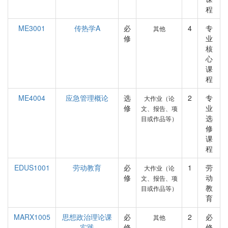
程
ME3001
传热学A
必
4
专
其他
修
业
核
心
课
程
ME4004
应急管理概论
选
2
专
大作业（论
修
业
文、报告、项
选
目或作品等）
修
课
程
EDUS1001
劳动教育
必
1
劳
大作业（论
修
动
文、报告、项
教
目或作品等）
育
MARX1005
思想政治理论课
必
2
必
其他
实践
修
修