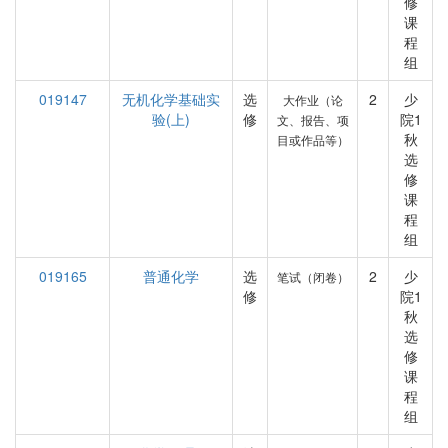
修
课
程
组
019147
无机化学基础实
选
2
少
大作业（论
验(上)
修
院1
文、报告、项
秋
目或作品等）
选
修
课
程
组
019165
普通化学
选
2
少
笔试（闭卷）
修
院1
秋
选
修
课
程
组