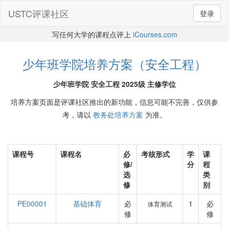
USTC评课社区
登录
写任何大学的课程点评上
iCourses.com
少年班学院培养方案（安全工程）
少年班学院 安全工程 2025级 主修学位
培养方案页面是评课社区推出的新功能，信息可能不完善，仅供参
考，请以
教务处培养方案
为准。
课程号
课程名
必
考核形式
学
课
修/
分
程
选
类
修
别
PE00001
基础体育
必
1
必
体育测试
修
修