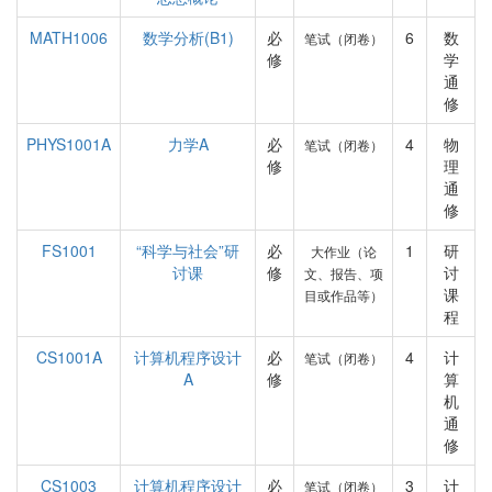
MATH1006
数学分析(B1)
必
6
数
笔试（闭卷）
修
学
通
修
PHYS1001A
力学A
必
4
物
笔试（闭卷）
修
理
通
修
FS1001
“科学与社会”研
必
1
研
大作业（论
讨课
修
讨
文、报告、项
课
目或作品等）
程
CS1001A
计算机程序设计
必
4
计
笔试（闭卷）
A
修
算
机
通
修
CS1003
计算机程序设计
必
3
计
笔试（闭卷）