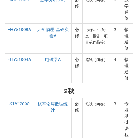
修
学
通
修
PHYS1008A
大学物理-基础实
必
2
物
大作业（论
验A
修
理
文、报告、项
通
目或作品等）
修
PHYS1004A
电磁学A
必
4
物
笔试（闭卷）
修
理
通
修
2秋
STAT2002
概率论与数理统
必
3
专
笔试（闭卷）
计
修
业
基
础
课
程