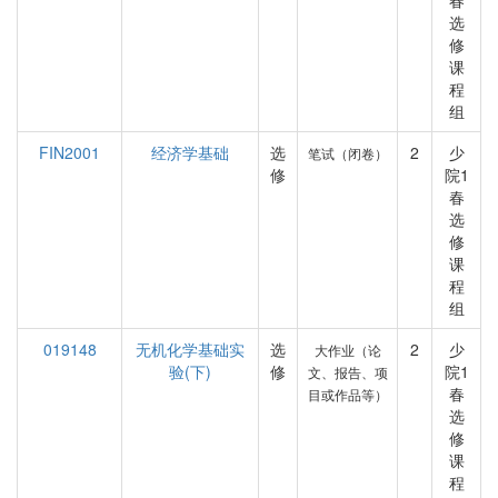
春
选
修
课
程
组
FIN2001
经济学基础
选
2
少
笔试（闭卷）
修
院1
春
选
修
课
程
组
019148
无机化学基础实
选
2
少
大作业（论
验(下)
修
院1
文、报告、项
春
目或作品等）
选
修
课
程