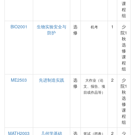
课
程
组
BIO2001
生物实验安全与
选
1
少
机考
防护
修
院1
秋
选
修
课
程
组
ME2503
先进制造实践
选
2
少
大作业（论
修
院1
文、报告、项
秋
目或作品等）
选
修
课
程
组
MATH2003
几何学基础
选
2
少
笔试（闭卷）