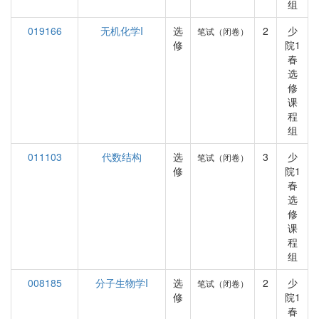
组
019166
无机化学I
选
2
少
笔试（闭卷）
修
院1
春
选
修
课
程
组
011103
代数结构
选
3
少
笔试（闭卷）
修
院1
春
选
修
课
程
组
008185
分子生物学I
选
2
少
笔试（闭卷）
修
院1
春