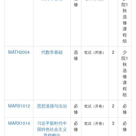
修
院1
秋
选
修
课
程
组
MATH2004
代数学基础
选
2
少
笔试（闭卷）
修
院1
秋
选
修
课
程
组
MARX1012
思想道德与法治
必
2
必
笔试（开卷）
修
修
MARX1014
习近平新时代中
必
3
必
笔试（开卷）
国特色社会主义
修
修
思想概论