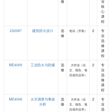
修
业
核
心
课
程
232087
建筑防火设计
选
2
专
笔试（开卷）
修
业
选
修
课
程
ME4005
工业防火与防爆
选
2
专
大作业（论
修
业
文、报告、项
选
目或作品等）
修
课
程
ME4006
火灾调查与事故
选
2
专
大作业（论
分析
修
业
文、报告、项
选
目或作品等）