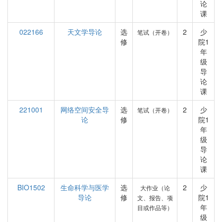
论
课
022166
天文学导论
选
2
少
笔试（开卷）
修
院1
年
级
导
论
课
221001
网络空间安全导
选
2
少
笔试（开卷）
论
修
院1
年
级
导
论
课
BIO1502
生命科学与医学
选
2
少
大作业（论
导论
修
院1
文、报告、项
年
目或作品等）
级