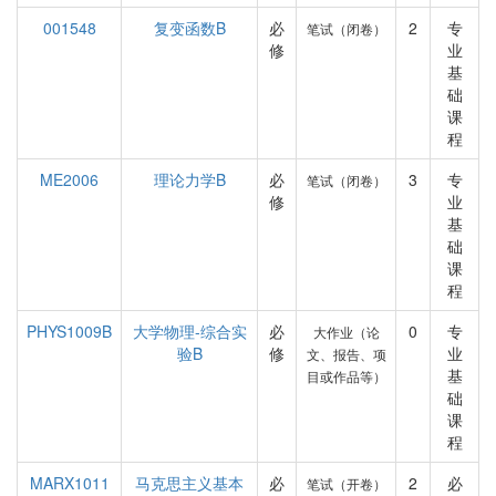
001548
复变函数B
必
2
专
笔试（闭卷）
修
业
基
础
课
程
ME2006
理论力学B
必
3
专
笔试（闭卷）
修
业
基
础
课
程
PHYS1009B
大学物理-综合实
必
0
专
大作业（论
验B
修
业
文、报告、项
基
目或作品等）
础
课
程
MARX1011
马克思主义基本
必
2
必
笔试（开卷）