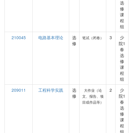
选
修
课
程
组
210045
电路基本理论
选
3
少
笔试（闭卷）
修
院1
春
选
修
课
程
组
209011
工程科学实践
选
2
少
大作业（论
修
院1
文、报告、项
春
目或作品等）
选
修
课
程
组