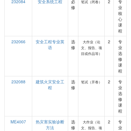
232084
安全系统工程
必
2
专
笔试（闭卷）
修
业
核
心
课
程
232066
安全工程专业英
选
2
专
大作业（论
语
修
业
文、报告、项
选
目或作品等）
修
课
程
232088
建筑火灾安全工
选
2
专
笔试（开卷）
程
修
业
选
修
课
程
ME4007
热灾害实验诊断
选
2
专
大作业（论
方法
修
业
文、报告、项