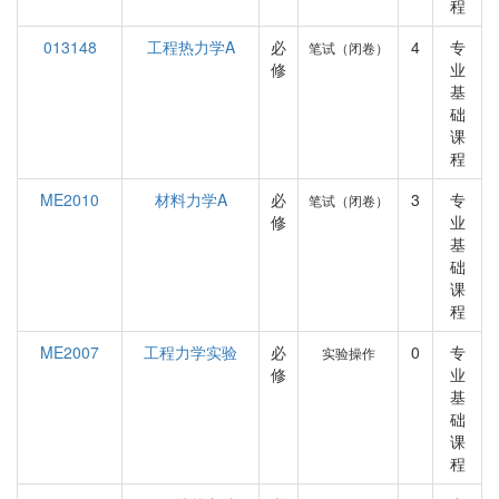
程
013148
工程热力学A
必
4
专
笔试（闭卷）
修
业
基
础
课
程
ME2010
材料力学A
必
3
专
笔试（闭卷）
修
业
基
础
课
程
ME2007
工程力学实验
必
0
专
实验操作
修
业
基
础
课
程