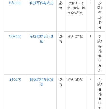
HS2002
科技写作与表达
必
1
少
大作业（论
修
院1
文、报告、项
年
目或作品等）
级
必
修
CS2003
系统程序设计基
选
2
少
笔试（开卷）
础
修
院1
春
选
修
课
程
组
210070
数据结构及其算
选
4
少
笔试（闭卷）
法
修
院1
春
选
修
课
程