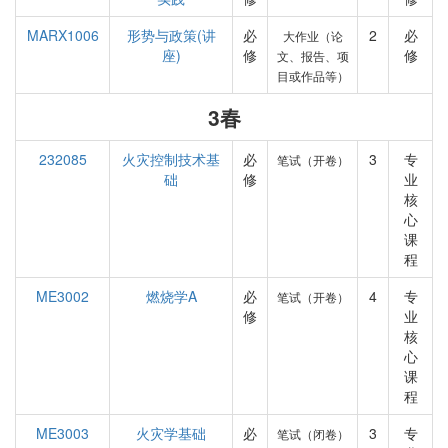
MARX1006
形势与政策(讲
必
2
必
大作业（论
座)
修
修
文、报告、项
目或作品等）
3春
232085
火灾控制技术基
必
3
专
笔试（开卷）
础
修
业
核
心
课
程
ME3002
燃烧学A
必
4
专
笔试（开卷）
修
业
核
心
课
程
ME3003
火灾学基础
必
3
专
笔试（闭卷）