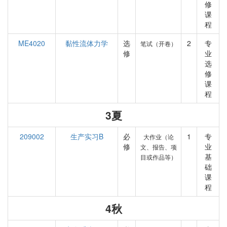
修
课
程
ME4020
黏性流体力学
选
2
专
笔试（开卷）
修
业
选
修
课
程
3夏
209002
生产实习B
必
1
专
大作业（论
修
业
文、报告、项
基
目或作品等）
础
课
程
4秋