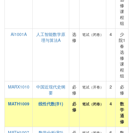
修
课
程
组
AI1001A
人工智能数学原
选
4
少
笔试（闭卷）
理与算法A
修
院1
春
选
修
课
程
组
MARX1010
中国近现代史纲
必
2
必
笔试（开卷）
要
修
修
MATH1009
线性代数(B1)
必
4
数
笔试（闭卷）
修
学
通
修
MATH1007
数学分析(B2)
必
6
数
笔试（闭卷）