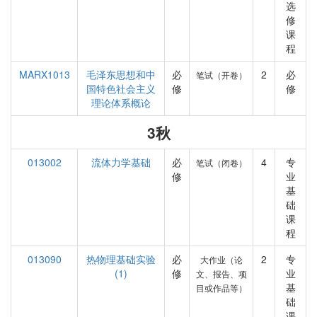
选
修
课
程
MARX1013
毛泽东思想和中
必
2
必
笔试（开卷）
国特色社会主义
修
修
理论体系概论
3秋
013002
流体力学基础
必
4
专
笔试（闭卷）
修
业
基
础
课
程
013090
热物理基础实验
必
2
专
大作业（论
(1)
修
业
文、报告、项
基
目或作品等）
础
课