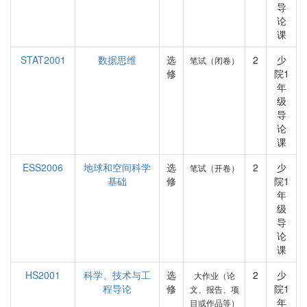
导
论
课
STAT2001
数据思维
选
2
少
笔试（闭卷）
修
院1
年
级
导
论
课
ESS2006
地球和空间科学
选
2
少
笔试（开卷）
基础
修
院1
年
级
导
论
课
HS2001
科学、技术与工
选
2
少
大作业（论
程导论
修
院1
文、报告、项
年
目或作品等）