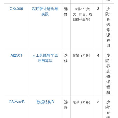
CS4009
程序设计进阶与
选
3
少
大作业（论
实践
修
院1
文、报告、项
春
目或作品等）
选
修
课
程
组
AI2501
人工智能数学原
选
4
少
笔试（闭卷）
理与算法
修
院1
春
选
修
课
程
组
CS2502B
数据结构B
选
3
少
笔试（闭卷）
修
院1
春
选