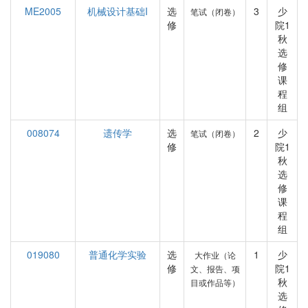
ME2005
机械设计基础I
选
3
少
笔试（闭卷）
修
院1
秋
选
修
课
程
组
008074
遗传学
选
2
少
笔试（闭卷）
修
院1
秋
选
修
课
程
组
019080
普通化学实验
选
1
少
大作业（论
修
院1
文、报告、项
秋
目或作品等）
选