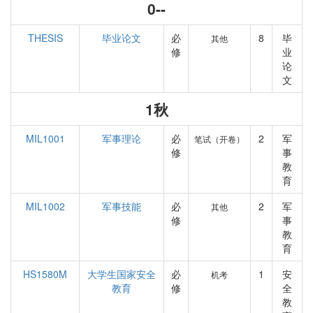
0--
THESIS
毕业论文
必
8
毕
其他
修
业
论
文
1秋
MIL1001
军事理论
必
2
军
笔试（开卷）
修
事
教
育
MIL1002
军事技能
必
2
军
其他
修
事
教
育
HS1580M
大学生国家安全
必
1
安
机考
教育
修
全
教