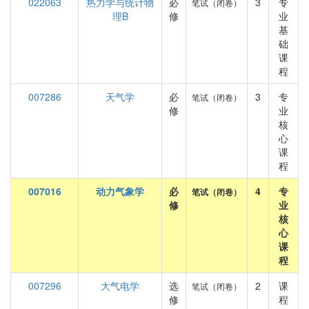
022063
热力学与统计物
必
3
专
笔试（闭卷）
理B
修
业
基
础
课
程
007286
天气学
必
3
专
笔试（闭卷）
修
业
核
心
课
程
007016
动力气象学
必
4
专
笔试（闭卷）
修
业
核
心
课
程
007296
大气电学
选
2
课
笔试（闭卷）
修
程