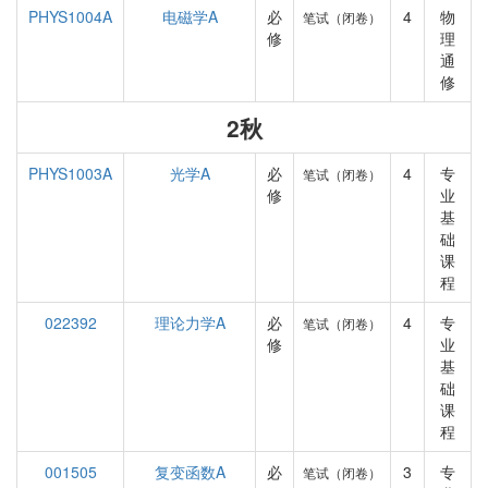
PHYS1004A
电磁学A
必
4
物
笔试（闭卷）
修
理
通
修
2秋
PHYS1003A
光学A
必
4
专
笔试（闭卷）
修
业
基
础
课
程
022392
理论力学A
必
4
专
笔试（闭卷）
修
业
基
础
课
程
001505
复变函数A
必
3
专
笔试（闭卷）