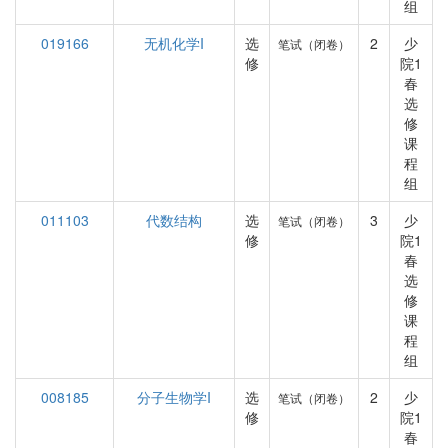
组
019166
无机化学I
选
2
少
笔试（闭卷）
修
院1
春
选
修
课
程
组
011103
代数结构
选
3
少
笔试（闭卷）
修
院1
春
选
修
课
程
组
008185
分子生物学I
选
2
少
笔试（闭卷）
修
院1
春