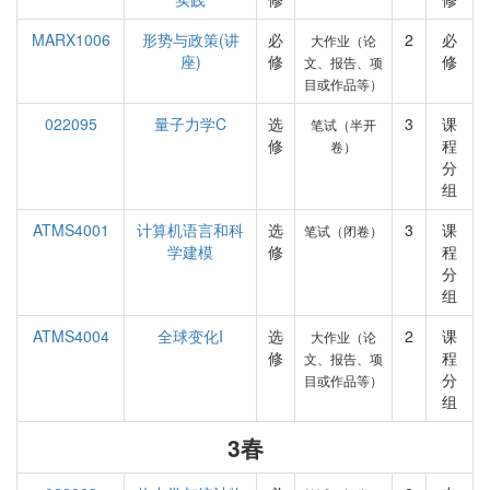
MARX1006
形势与政策(讲
必
2
必
大作业（论
座)
修
修
文、报告、项
目或作品等）
022095
量子力学C
选
3
课
笔试（半开
修
程
卷）
分
组
ATMS4001
计算机语言和科
选
3
课
笔试（闭卷）
学建模
修
程
分
组
ATMS4004
全球变化I
选
2
课
大作业（论
修
程
文、报告、项
分
目或作品等）
组
3春