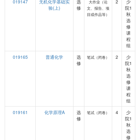
019147
无机化学基础实
选
2
少
大作业（论
验(上)
修
院1
文、报告、项
秋
目或作品等）
选
修
课
程
组
019165
普通化学
选
2
少
笔试（闭卷）
修
院1
秋
选
修
课
程
组
019161
化学原理A
选
4
少
笔试（闭卷）
修
院1
秋
选
修