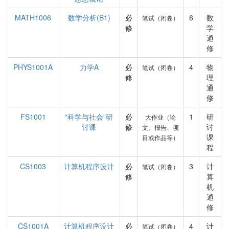
MATH1006
数学分析(B1)
必
6
数
笔试（闭卷）
修
学
通
修
PHYS1001A
力学A
必
4
物
笔试（闭卷）
修
理
通
修
FS1001
“科学与社会”研
必
1
研
大作业（论
讨课
修
讨
文、报告、项
课
目或作品等）
程
CS1003
计算机程序设计
必
3
计
笔试（闭卷）
修
算
机
通
修
CS1001A
计算机程序设计
必
4
计
笔试（闭卷）