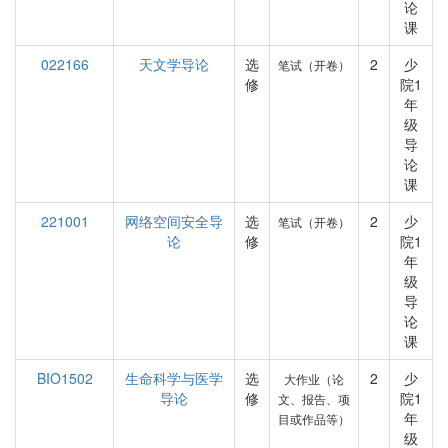
论
课
022166
天文学导论
选
2
少
笔试（开卷）
修
院1
年
级
导
论
课
221001
网络空间安全导
选
2
少
笔试（开卷）
论
修
院1
年
级
导
论
课
BIO1502
生命科学与医学
选
2
少
大作业（论
导论
修
院1
文、报告、项
年
目或作品等）
级