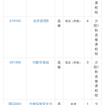
课
程
组
019163
化学原理B
选
4
少
笔试（闭卷）
修
院1
秋
选
修
课
程
组
001356
代数学基础
选
3
少
笔试（闭卷）
修
院1
秋
选
修
课
程
组
BIO2001
生物实验安全与
选
1
少
机考