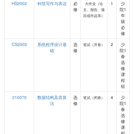
HS2002
科技写作与表达
必
1
少
大作业（论
修
院1
文、报告、项
年
目或作品等）
级
必
修
CS2003
系统程序设计基
选
2
少
笔试（开卷）
础
修
院1
春
选
修
课
程
组
210070
数据结构及其算
选
4
少
笔试（闭卷）
法
修
院1
春
选
修
课
程