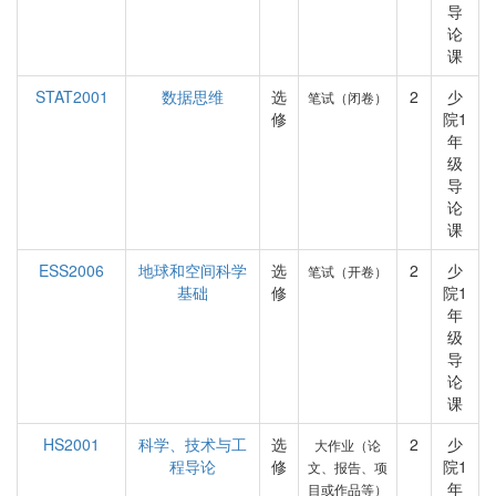
导
论
课
STAT2001
数据思维
选
2
少
笔试（闭卷）
修
院1
年
级
导
论
课
ESS2006
地球和空间科学
选
2
少
笔试（开卷）
基础
修
院1
年
级
导
论
课
HS2001
科学、技术与工
选
2
少
大作业（论
程导论
修
院1
文、报告、项
年
目或作品等）