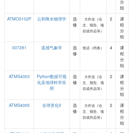
分
组
ATMO5102P
云和降水物理学
选
2
课
大作业（论
修
程
文、报告、项
分
目或作品等）
组
007281
遥感气象学
选
4
课
笔试（闭卷）
修
程
分
组
ATMS4003
Python数据可视
选
2
课
大作业（论
化及地球科学应
修
程
文、报告、项
用
分
目或作品等）
组
ATMS4005
全球变化II
选
2
课
大作业（论
修
程
文、报告、项
分
目或作品等）
组