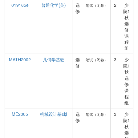
019165e
普通化学(英)
选
2
少
笔试（闭卷）
修
院1
秋
选
修
课
程
组
MATH2002
几何学基础
选
3
少
笔试（闭卷）
修
院1
秋
选
修
课
程
组
ME2005
机械设计基础I
选
3
少
笔试（闭卷）
修
院1
秋
选