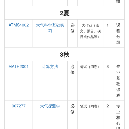
组
2夏
ATMS4002
大气科学基础实
选
1
课
大作业（论
习
修
程
文、报告、项
分
目或作品等）
组
3秋
MATH2001
计算方法
必
3
专
笔试（闭卷）
修
业
基
础
课
程
007277
大气探测学
必
2
专
笔试（闭卷）
修
业
核
心
课