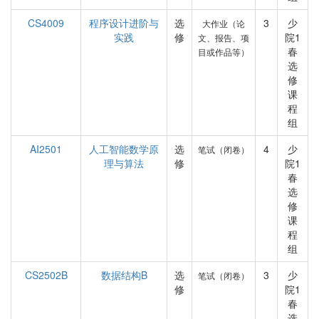
CS4009
程序设计进阶与
选
3
少
大作业（论
实践
修
院1
文、报告、项
春
目或作品等）
选
修
课
程
组
AI2501
人工智能数学原
选
4
少
笔试（闭卷）
理与算法
修
院1
春
选
修
课
程
组
CS2502B
数据结构B
选
3
少
笔试（闭卷）
修
院1
春
选