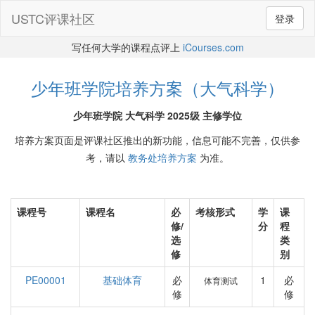
USTC评课社区
登录
写任何大学的课程点评上
iCourses.com
少年班学院培养方案（大气科学）
少年班学院 大气科学 2025级 主修学位
培养方案页面是评课社区推出的新功能，信息可能不完善，仅供参
考，请以
教务处培养方案
为准。
课程号
课程名
必
考核形式
学
课
修/
分
程
选
类
修
别
PE00001
基础体育
必
1
必
体育测试
修
修