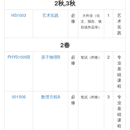
2秋,3秋
HS1003
艺术实践
必
1
艺
大作业（论
修
术
文、报告、项
实
目或作品等）
践
2春
PHYS1005B
原子物理B
必
2
专
笔试（闭卷）
修
业
基
础
课
程
001506
数理方程A
必
3
专
笔试（闭卷）
修
业
基
础
课
程