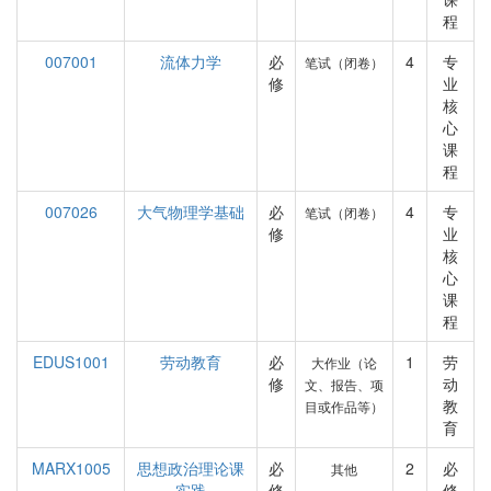
程
007001
流体力学
必
4
专
笔试（闭卷）
修
业
核
心
课
程
007026
大气物理学基础
必
4
专
笔试（闭卷）
修
业
核
心
课
程
EDUS1001
劳动教育
必
1
劳
大作业（论
修
动
文、报告、项
教
目或作品等）
育
MARX1005
思想政治理论课
必
2
必
其他
实践
修
修