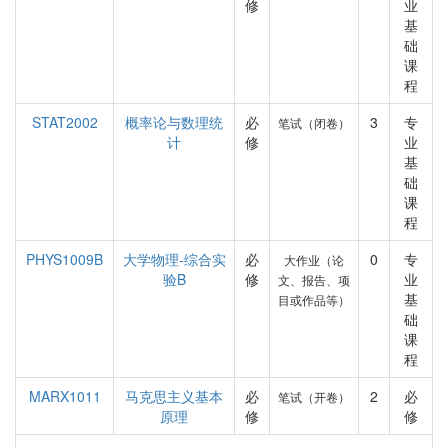
修
业
基
础
课
程
STAT2002
概率论与数理统
必
3
专
笔试（闭卷）
计
修
业
基
础
课
程
PHYS1009B
大学物理-综合实
必
0
专
大作业（论
验B
修
业
文、报告、项
基
目或作品等）
础
课
程
MARX1011
马克思主义基本
必
2
必
笔试（开卷）
原理
修
修