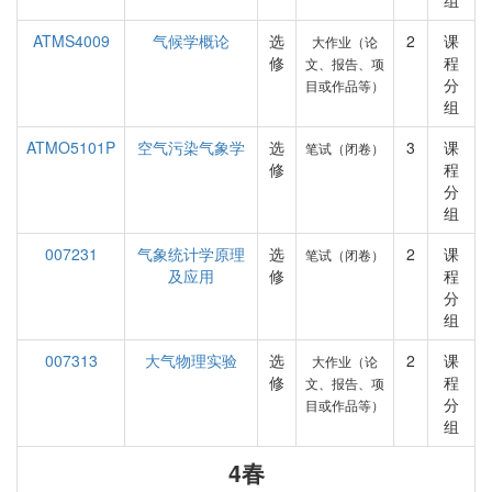
组
ATMS4009
气候学概论
选
2
课
大作业（论
修
程
文、报告、项
分
目或作品等）
组
ATMO5101P
空气污染气象学
选
3
课
笔试（闭卷）
修
程
分
组
007231
气象统计学原理
选
2
课
笔试（闭卷）
及应用
修
程
分
组
007313
大气物理实验
选
2
课
大作业（论
修
程
文、报告、项
分
目或作品等）
组
4春