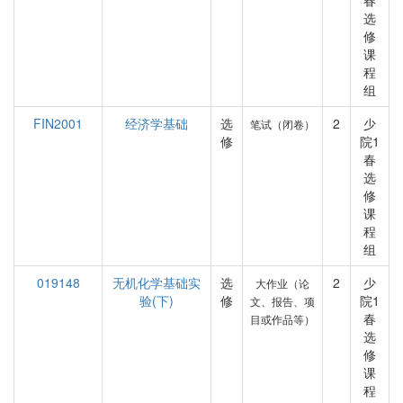
春
选
修
课
程
组
FIN2001
经济学基础
选
2
少
笔试（闭卷）
修
院1
春
选
修
课
程
组
019148
无机化学基础实
选
2
少
大作业（论
验(下)
修
院1
文、报告、项
春
目或作品等）
选
修
课
程