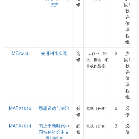
防护
修
院1
秋
选
修
课
程
组
ME2503
先进制造实践
选
2
少
大作业（论
修
院1
文、报告、项
秋
目或作品等）
选
修
课
程
组
MARX1012
思想道德与法治
必
2
必
笔试（开卷）
修
修
MARX1014
习近平新时代中
必
3
必
笔试（开卷）
国特色社会主义
修
修
思想概论