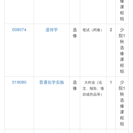
修
课
程
组
008074
遗传学
选
2
少
笔试（闭卷）
修
院1
秋
选
修
课
程
组
019080
普通化学实验
选
1
少
大作业（论
修
院1
文、报告、项
秋
目或作品等）
选
修
课
程
组