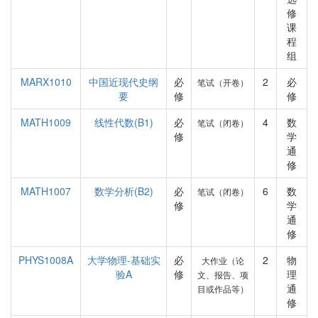
修
课
程
组
MARX1010
中国近现代史纲
必
2
必
笔试（开卷）
要
修
修
MATH1009
线性代数(B1)
必
4
数
笔试（闭卷）
修
学
通
修
MATH1007
数学分析(B2)
必
6
数
笔试（闭卷）
修
学
通
修
PHYS1008A
大学物理-基础实
必
2
物
大作业（论
验A
修
理
文、报告、项
通
目或作品等）
修