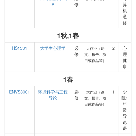
A
修
算
机
通
修
1秋,1春
HS1531
大学生心理学
必
2
心
大作业（论
修
理
文、报告、项
健
目或作品等）
康
1春
ENVS3001
环境科学与工程
选
1
少
大作业（论
导论
修
院1
文、报告、项
年
目或作品等）
级
导
论
课