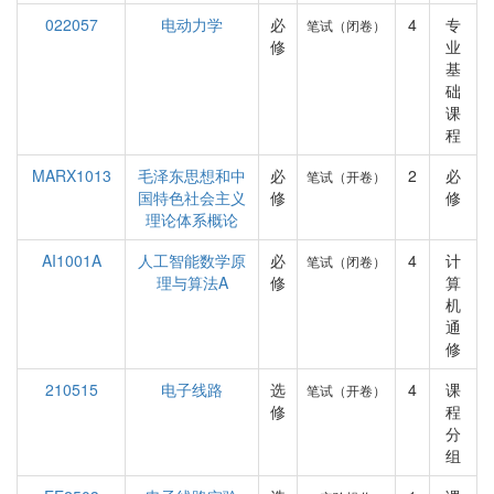
022057
电动力学
必
4
专
笔试（闭卷）
修
业
基
础
课
程
MARX1013
毛泽东思想和中
必
2
必
笔试（开卷）
国特色社会主义
修
修
理论体系概论
AI1001A
人工智能数学原
必
4
计
笔试（闭卷）
理与算法A
修
算
机
通
修
210515
电子线路
选
4
课
笔试（开卷）
修
程
分
组