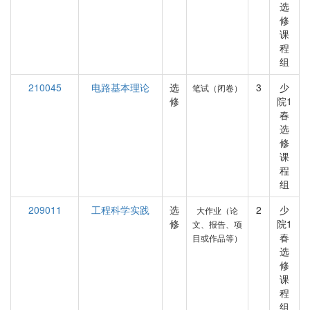
选
修
课
程
组
210045
电路基本理论
选
3
少
笔试（闭卷）
修
院1
春
选
修
课
程
组
209011
工程科学实践
选
2
少
大作业（论
修
院1
文、报告、项
春
目或作品等）
选
修
课
程
组