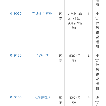
组
019080
普通化学实验
选
1
少
大作业（论
修
院1
文、报告、
秋
项目或作品
选
等）
修
课
程
组
019165
普通化学
选
2
少
笔试（闭
修
院1
卷）
秋
选
修
课
程
组
019163
化学原理B
选
4
少
笔试（闭
修
院1
卷）