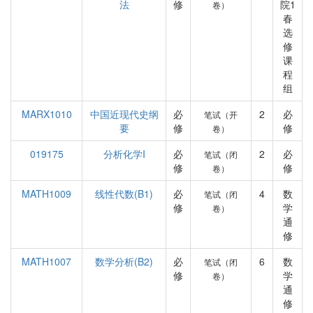
法
修
院1
卷）
春
选
修
课
程
组
MARX1010
中国近现代史纲
必
2
必
笔试（开
要
修
修
卷）
019175
分析化学I
必
2
必
笔试（闭
修
修
卷）
MATH1009
线性代数(B1)
必
4
数
笔试（闭
修
学
卷）
通
修
MATH1007
数学分析(B2)
必
6
数
笔试（闭
修
学
卷）
通
修