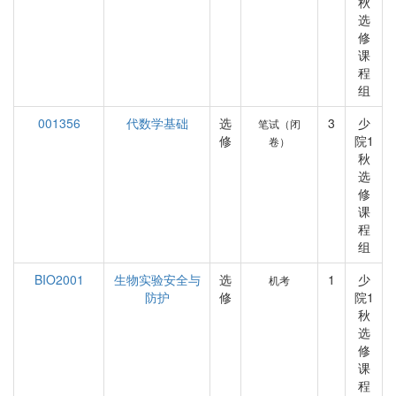
秋
选
修
课
程
组
001356
代数学基础
选
3
少
笔试（闭
修
院1
卷）
秋
选
修
课
程
组
BIO2001
生物实验安全与
选
1
少
机考
防护
修
院1
秋
选
修
课
程