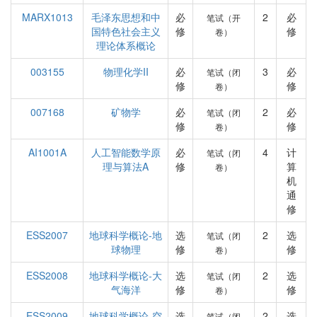
MARX1013
毛泽东思想和中
必
2
必
笔试（开
国特色社会主义
修
修
卷）
理论体系概论
003155
物理化学II
必
3
必
笔试（闭
修
修
卷）
007168
矿物学
必
2
必
笔试（闭
修
修
卷）
AI1001A
人工智能数学原
必
4
计
笔试（闭
理与算法A
修
算
卷）
机
通
修
ESS2007
地球科学概论-地
选
2
选
笔试（闭
球物理
修
修
卷）
ESS2008
地球科学概论-大
选
2
选
笔试（闭
气海洋
修
修
卷）
ESS2009
地球科学概论-空
选
2
选
笔试（闭