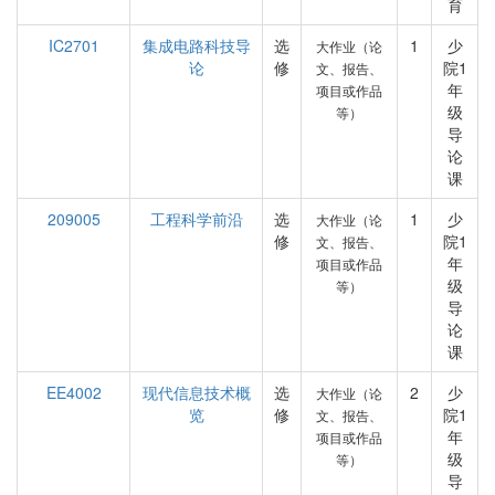
育
IC2701
集成电路科技导
选
1
少
大作业（论
论
修
院1
文、报告、
年
项目或作品
级
等）
导
论
课
209005
工程科学前沿
选
1
少
大作业（论
修
院1
文、报告、
年
项目或作品
级
等）
导
论
课
EE4002
现代信息技术概
选
2
少
大作业（论
览
修
院1
文、报告、
年
项目或作品
级
等）
导