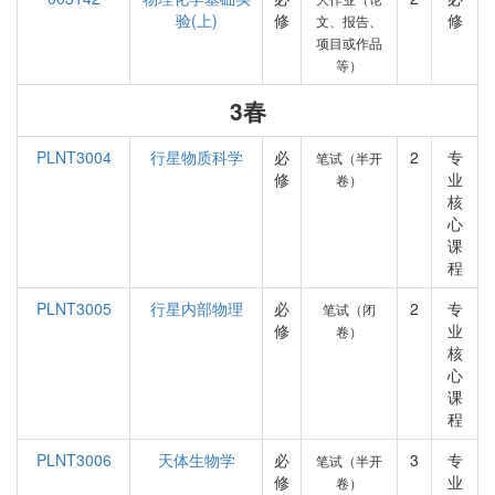
验(上)
修
修
文、报告、
项目或作品
等）
3春
PLNT3004
行星物质科学
必
2
专
笔试（半开
修
业
卷）
核
心
课
程
PLNT3005
行星内部物理
必
2
专
笔试（闭
修
业
卷）
核
心
课
程
PLNT3006
天体生物学
必
3
专
笔试（半开
修
业
卷）