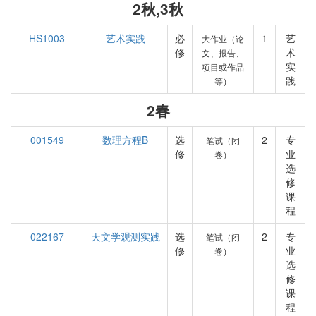
2秋,3秋
HS1003
艺术实践
必
1
艺
大作业（论
修
术
文、报告、
实
项目或作品
践
等）
2春
001549
数理方程B
选
2
专
笔试（闭
修
业
卷）
选
修
课
程
022167
天文学观测实践
选
2
专
笔试（闭
修
业
卷）
选
修
课
程