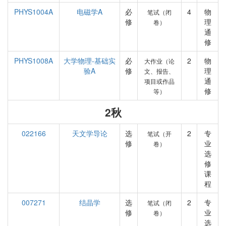
PHYS1004A
电磁学A
必
4
物
笔试（闭
修
理
卷）
通
修
PHYS1008A
大学物理-基础实
必
2
物
大作业（论
验A
修
理
文、报告、
通
项目或作品
修
等）
2秋
022166
天文学导论
选
2
专
笔试（开
修
业
卷）
选
修
课
程
007271
结晶学
选
2
专
笔试（闭
修
业
卷）
选