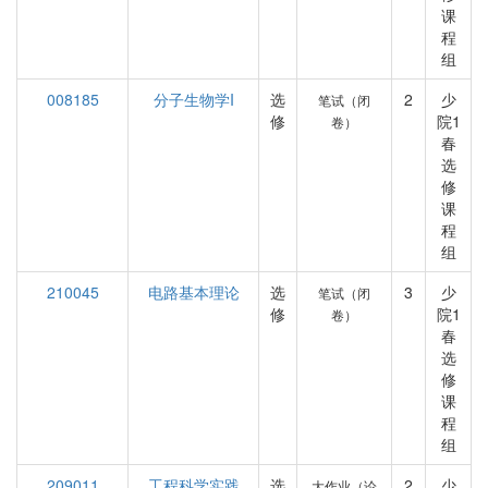
课
程
组
008185
分子生物学I
选
2
少
笔试（闭
修
院1
卷）
春
选
修
课
程
组
210045
电路基本理论
选
3
少
笔试（闭
修
院1
卷）
春
选
修
课
程
组
209011
工程科学实践
选
2
少
大作业（论