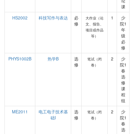
论
课
HS2002
科技写作与表达
必
1
少
大作业（论
修
院1
文、报告、
年
项目或作品
级
等）
必
修
PHYS1002B
热学B
选
2
少
笔试（闭
修
院1
卷）
春
选
修
课
程
组
ME2011
电工电子技术基
选
2
少
笔试（闭
础I
修
院1
卷）
春
选