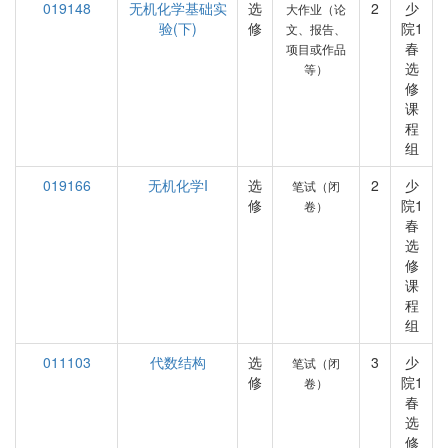
019148
无机化学基础实
选
2
少
大作业（论
验(下)
修
院1
文、报告、
春
项目或作品
选
等）
修
课
程
组
019166
无机化学I
选
2
少
笔试（闭
修
院1
卷）
春
选
修
课
程
组
011103
代数结构
选
3
少
笔试（闭
修
院1
卷）
春
选
修