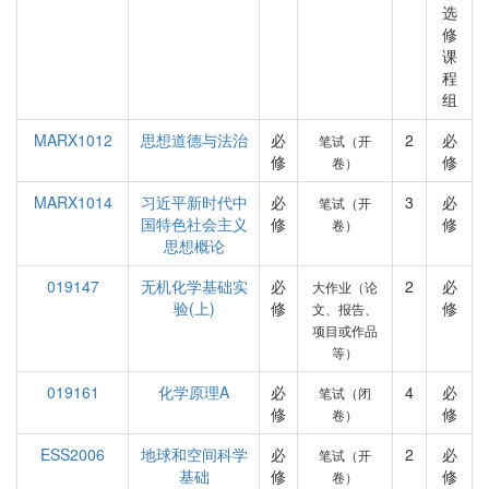
选
修
课
程
组
MARX1012
思想道德与法治
必
2
必
笔试（开
修
修
卷）
MARX1014
习近平新时代中
必
3
必
笔试（开
国特色社会主义
修
修
卷）
思想概论
019147
无机化学基础实
必
2
必
大作业（论
验(上)
修
修
文、报告、
项目或作品
等）
019161
化学原理A
必
4
必
笔试（闭
修
修
卷）
ESS2006
地球和空间科学
必
2
必
笔试（开
基础
修
修
卷）