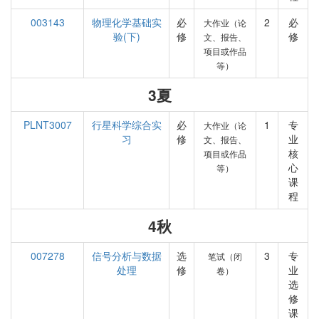
003143
物理化学基础实
必
2
必
大作业（论
验(下)
修
修
文、报告、
项目或作品
等）
3夏
PLNT3007
行星科学综合实
必
1
专
大作业（论
习
修
业
文、报告、
核
项目或作品
心
等）
课
程
4秋
007278
信号分析与数据
选
3
专
笔试（闭
处理
修
业
卷）
选
修
课