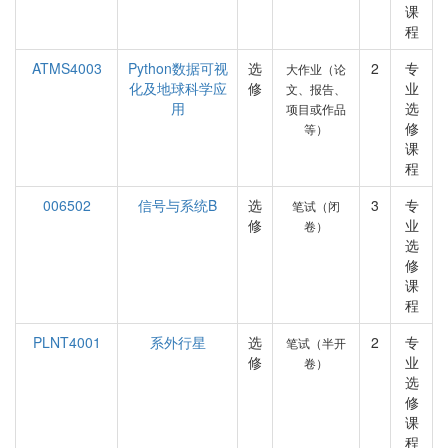
课
程
ATMS4003
Python数据可视
选
2
专
大作业（论
化及地球科学应
修
业
文、报告、
用
选
项目或作品
修
等）
课
程
006502
信号与系统B
选
3
专
笔试（闭
修
业
卷）
选
修
课
程
PLNT4001
系外行星
选
2
专
笔试（半开
修
业
卷）
选
修
课
程