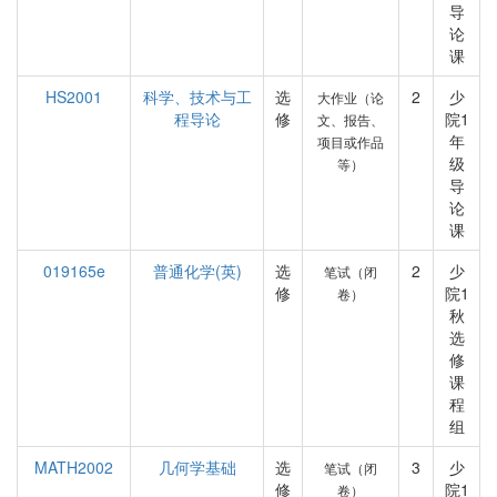
导
论
课
HS2001
科学、技术与工
选
2
少
大作业（论
程导论
修
院1
文、报告、
年
项目或作品
级
等）
导
论
课
019165e
普通化学(英)
选
2
少
笔试（闭
修
院1
卷）
秋
选
修
课
程
组
MATH2002
几何学基础
选
3
少
笔试（闭
修
院1
卷）