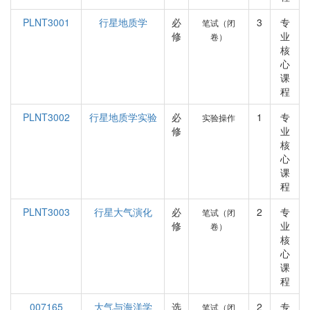
PLNT3001
行星地质学
必
3
专
笔试（闭
修
业
卷）
核
心
课
程
PLNT3002
行星地质学实验
必
1
专
实验操作
修
业
核
心
课
程
PLNT3003
行星大气演化
必
2
专
笔试（闭
修
业
卷）
核
心
课
程
007165
大气与海洋学
选
2
专
笔试（闭