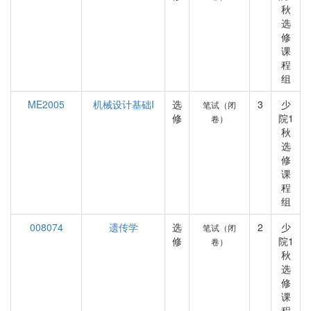
秋
选
修
课
程
组
ME2005
机械设计基础I
选
3
少
笔试（闭
修
院1
卷）
秋
选
修
课
程
组
008074
遗传学
选
2
少
笔试（闭
修
院1
卷）
秋
选
修
课
程