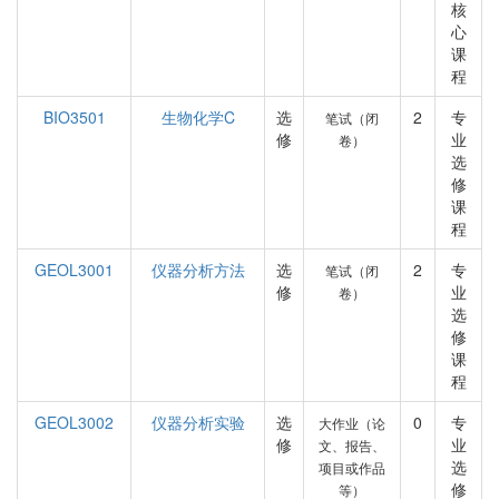
核
心
课
程
BIO3501
生物化学C
选
2
专
笔试（闭
修
业
卷）
选
修
课
程
GEOL3001
仪器分析方法
选
2
专
笔试（闭
修
业
卷）
选
修
课
程
GEOL3002
仪器分析实验
选
0
专
大作业（论
修
业
文、报告、
选
项目或作品
修
等）