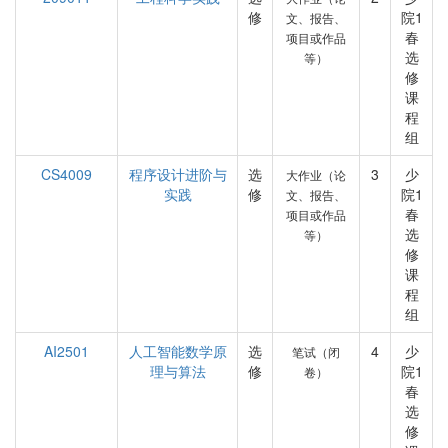
修
院1
文、报告、
春
项目或作品
选
等）
修
课
程
组
CS4009
程序设计进阶与
选
3
少
大作业（论
实践
修
院1
文、报告、
春
项目或作品
选
等）
修
课
程
组
AI2501
人工智能数学原
选
4
少
笔试（闭
理与算法
修
院1
卷）
春
选
修