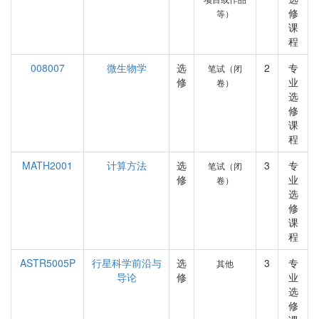
修
等）
课
程
008007
微生物学
选
2
专
笔试（闭
修
业
卷）
选
修
课
程
MATH2001
计算方法
选
3
专
笔试（闭
修
业
卷）
选
修
课
程
ASTR5005P
行星科学前沿与
选
3
专
其他
导论
修
业
选
修