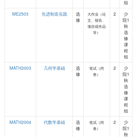
组
ME2503
先进制造实践
选
2
少
大作业（论
修
院1
文、报告、
秋
项目或作品
选
等）
修
课
程
组
MATH2003
几何学基础
选
2
少
笔试（闭
修
院1
卷）
秋
选
修
课
程
组
MATH2004
代数学基础
选
2
少
笔试（闭
修
院1
卷）
秋