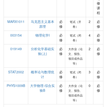
修
课
程
MARX1011
马克思主义基本
必
2
必
笔试（开
原理
修
修
卷）
003154
物理化学I
必
4
必
笔试（闭
修
修
卷）
019149
分析化学基础实
必
2
必
大作业（论
验(上)
修
修
文、报告、
项目或作品
等）
STAT2002
概率论与数理统
必
3
必
笔试（闭
计
修
修
卷）
PHYS1009B
大学物理-综合实
必
0
必
大作业（论
验B
修
修
文、报告、
项目或作品
等）