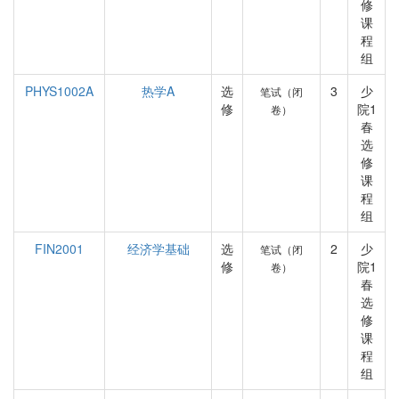
修
课
程
组
PHYS1002A
热学A
选
3
少
笔试（闭
修
院1
卷）
春
选
修
课
程
组
FIN2001
经济学基础
选
2
少
笔试（闭
修
院1
卷）
春
选
修
课
程
组