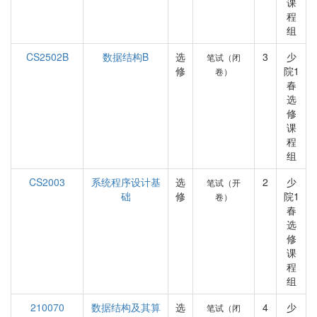
课
程
组
CS2502B
数据结构B
选
3
少
笔试（闭
修
院1
卷）
春
选
修
课
程
组
CS2003
系统程序设计基
选
2
少
笔试（开
础
修
院1
卷）
春
选
修
课
程
组
210070
数据结构及其算
选
4
少
笔试（闭