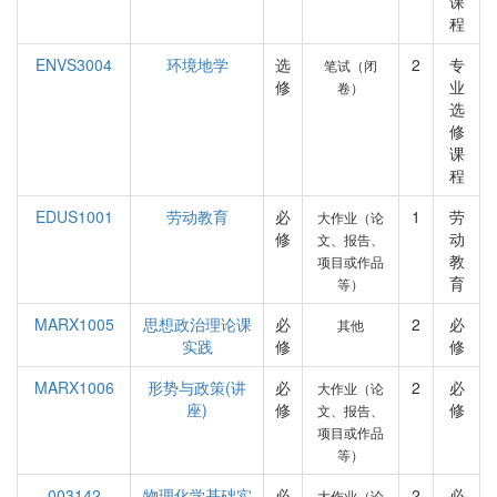
课
程
ENVS3004
环境地学
选
2
专
笔试（闭
修
业
卷）
选
修
课
程
EDUS1001
劳动教育
必
1
劳
大作业（论
修
动
文、报告、
教
项目或作品
育
等）
MARX1005
思想政治理论课
必
2
必
其他
实践
修
修
MARX1006
形势与政策(讲
必
2
必
大作业（论
座)
修
修
文、报告、
项目或作品
等）
003142
物理化学基础实
必
2
必
大作业（论