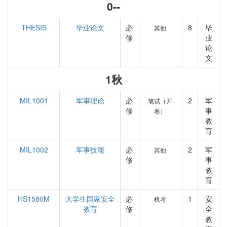
0--
THESIS
毕业论文
必
8
毕
其他
修
业
论
文
1秋
MIL1001
军事理论
必
2
军
笔试（开
修
事
卷）
教
育
MIL1002
军事技能
必
2
军
其他
修
事
教
育
HS1580M
大学生国家安全
必
1
安
机考
教育
修
全
教