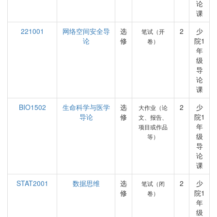
论
课
221001
网络空间安全导
选
2
少
笔试（开
论
修
院1
卷）
年
级
导
论
课
BIO1502
生命科学与医学
选
2
少
大作业（论
导论
修
院1
文、报告、
年
项目或作品
级
等）
导
论
课
STAT2001
数据思维
选
2
少
笔试（闭
修
院1
卷）
年
级