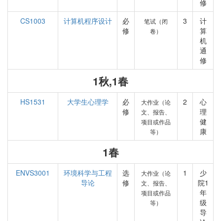
修
CS1003
计算机程序设计
必
3
计
笔试（闭
修
算
卷）
机
通
修
1秋,1春
HS1531
大学生心理学
必
2
心
大作业（论
修
理
文、报告、
健
项目或作品
康
等）
1春
ENVS3001
环境科学与工程
选
1
少
大作业（论
导论
修
院1
文、报告、
年
项目或作品
级
等）
导