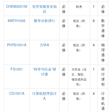
CHEM2001M
化学实验安全知
必
1
必
机考
识
修
修
MATH1006
数学分析(B1)
必
6
数
笔试（闭
修
学
卷）
通
修
PHYS1001A
力学A
必
4
物
笔试（闭
修
理
卷）
通
修
FS1001
“科学与社会”研
必
1
研
大作业（论
讨课
修
讨
文、报告、
课
项目或作品
程
等）
CS1001A
计算机程序设计
必
4
计
笔试（闭
A
修
算
卷）
机
通