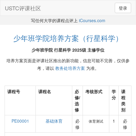
USTC评课社区
登录
写任何大学的课程点评上
iCourses.com
少年班学院培养方案（行星科学）
少年班学院 行星科学 2025级 主修学位
培养方案页面是评课社区推出的新功能，信息可能不完善，仅供参
考，请以
教务处培养方案
为准。
课程号
课程名
必
考核形式
学
课
修/
分
程
选
类
修
别
PE00001
基础体育
必
1
必
体育测试
修
修