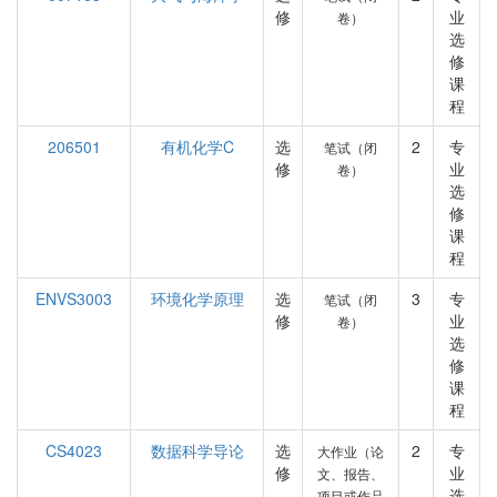
修
业
卷）
选
修
课
程
206501
有机化学C
选
2
专
笔试（闭
修
业
卷）
选
修
课
程
ENVS3003
环境化学原理
选
3
专
笔试（闭
修
业
卷）
选
修
课
程
CS4023
数据科学导论
选
2
专
大作业（论
修
业
文、报告、
选
项目或作品