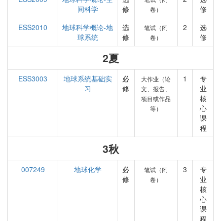
间科学
修
修
卷）
ESS2010
地球科学概论-地
选
2
选
笔试（闭
球系统
修
修
卷）
2夏
ESS3003
地球系统基础实
必
1
专
大作业（论
习
修
业
文、报告、
核
项目或作品
心
等）
课
程
3秋
007249
地球化学
必
3
专
笔试（闭
修
业
卷）
核
心
课
程