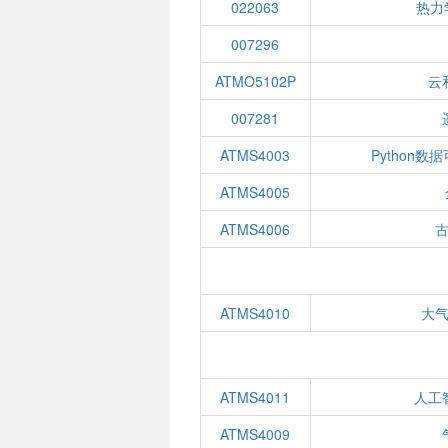
022063
热力
007296
ATMO5102P
云
007281
ATMS4003
Python
ATMS4005
ATMS4006
ATMS4010
大
ATMS4011
人工
ATMS4009