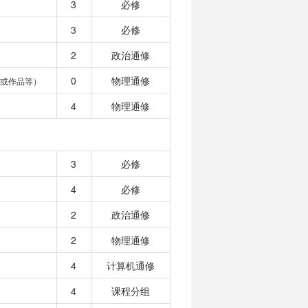
3
必修
3
必修
2
政治通修
0
物理通修
或作品等）
4
物理通修
3
必修
4
必修
2
政治通修
2
物理通修
4
计算机通修
4
课程分组