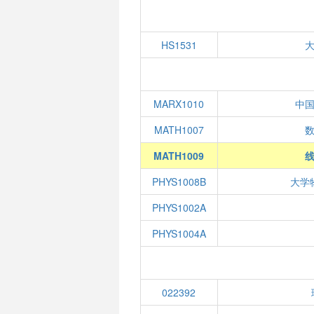
HS1531
MARX1010
中
MATH1007
数
MATH1009
线
PHYS1008B
大学
PHYS1002A
PHYS1004A
022392