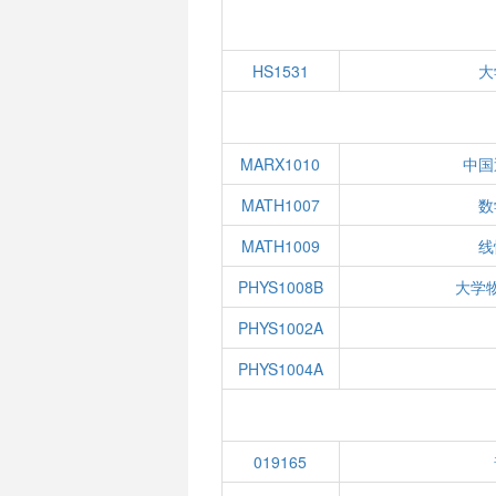
HS1531
大
MARX1010
中国
MATH1007
数
MATH1009
线
PHYS1008B
大学
PHYS1002A
PHYS1004A
019165