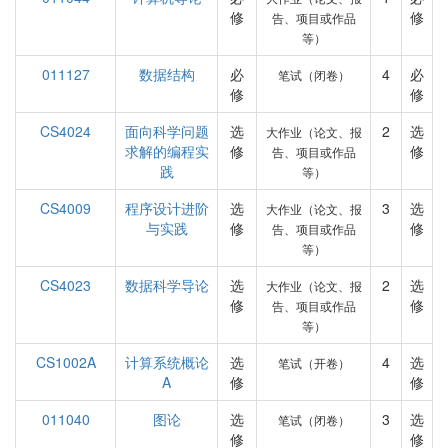
修
修
告、项目或作品
等）
011127
数据结构
必
4
必
笔试（闭卷）
修
修
CS4024
面向科学问题
选
2
选
大作业（论文、报
求解的编程实
修
修
告、项目或作品
践
等）
CS4009
程序设计进阶
选
3
选
大作业（论文、报
与实践
修
修
告、项目或作品
等）
CS4023
数据科学导论
选
2
选
大作业（论文、报
修
修
告、项目或作品
等）
CS1002A
计算系统概论
选
4
选
笔试（开卷）
A
修
修
011040
图论
选
3
选
笔试（闭卷）
修
修