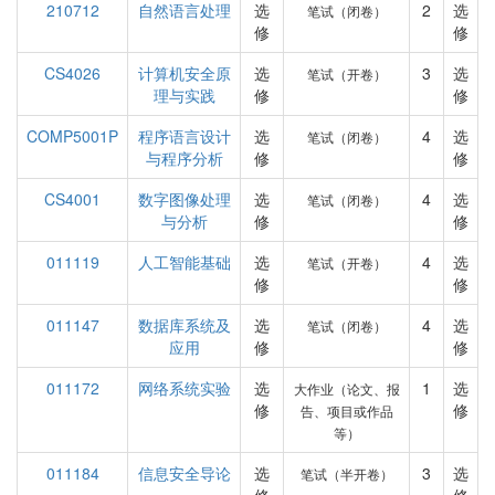
210712
自然语言处理
选
2
选
笔试（闭卷）
修
修
CS4026
计算机安全原
选
3
选
笔试（开卷）
理与实践
修
修
COMP5001P
程序语言设计
选
4
选
笔试（闭卷）
与程序分析
修
修
CS4001
数字图像处理
选
4
选
笔试（闭卷）
与分析
修
修
011119
人工智能基础
选
4
选
笔试（开卷）
修
修
011147
数据库系统及
选
4
选
笔试（闭卷）
应用
修
修
011172
网络系统实验
选
1
选
大作业（论文、报
修
修
告、项目或作品
等）
011184
信息安全导论
选
3
选
笔试（半开卷）