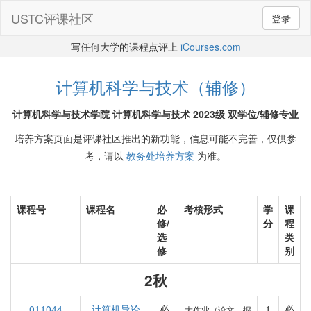
USTC评课社区
登录
写任何大学的课程点评上
iCourses.com
计算机科学与技术（辅修）
计算机科学与技术学院 计算机科学与技术 2023级 双学位/辅修专业
培养方案页面是评课社区推出的新功能，信息可能不完善，仅供参
考，请以
教务处培养方案
为准。
课程号
课程名
必
考核形式
学
课
修/
分
程
选
类
修
别
2秋
011044
计算机导论
必
1
必
大作业（论文、报