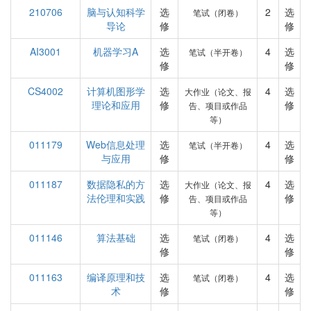
210706
脑与认知科学
选
2
选
笔试（闭卷）
导论
修
修
AI3001
机器学习A
选
4
选
笔试（半开卷）
修
修
CS4002
计算机图形学
选
4
选
大作业（论文、报
理论和应用
修
修
告、项目或作品
等）
011179
Web信息处理
选
4
选
笔试（半开卷）
与应用
修
修
011187
数据隐私的方
选
4
选
大作业（论文、报
法伦理和实践
修
修
告、项目或作品
等）
011146
算法基础
选
4
选
笔试（闭卷）
修
修
011163
编译原理和技
选
4
选
笔试（闭卷）
术
修
修