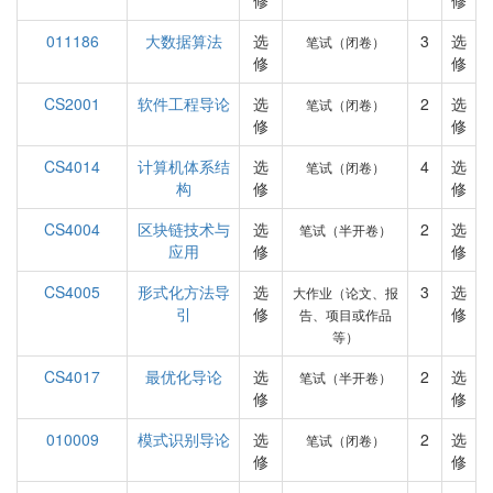
修
修
011186
大数据算法
选
3
选
笔试（闭卷）
修
修
CS2001
软件工程导论
选
2
选
笔试（闭卷）
修
修
CS4014
计算机体系结
选
4
选
笔试（闭卷）
构
修
修
CS4004
区块链技术与
选
2
选
笔试（半开卷）
应用
修
修
CS4005
形式化方法导
选
3
选
大作业（论文、报
引
修
修
告、项目或作品
等）
CS4017
最优化导论
选
2
选
笔试（半开卷）
修
修
010009
模式识别导论
选
2
选
笔试（闭卷）
修
修