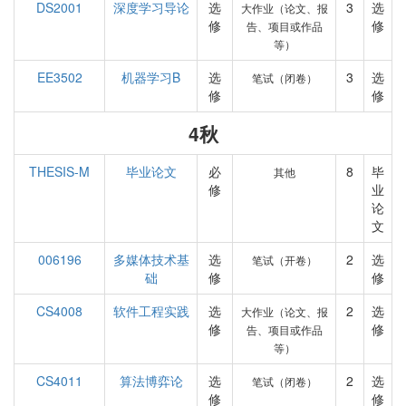
DS2001
深度学习导论
选
3
选
大作业（论文、报
修
修
告、项目或作品
等）
EE3502
机器学习B
选
3
选
笔试（闭卷）
修
修
4秋
THESIS-M
毕业论文
必
8
毕
其他
修
业
论
文
006196
多媒体技术基
选
2
选
笔试（开卷）
础
修
修
CS4008
软件工程实践
选
2
选
大作业（论文、报
修
修
告、项目或作品
等）
CS4011
算法博弈论
选
2
选
笔试（闭卷）
修
修