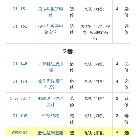
011151
模拟与数字电
选
4
选
笔试（闭卷）
路
修
修
011152
模拟与数字电
选
1
选
大作业（论文、报
路实验
修
修
告、项目或作品
等）
2春
011145
计算机组成原
必
4
必
笔试（闭卷）
理
修
修
011174
操作系统原理
必
4
必
笔试（闭卷）
与设计
修
修
STAT2002
概率论与数理
选
3
选
笔试（闭卷）
统计
修
修
011103
代数结构
选
3
选
笔试（闭卷）
修
修
CS2002
数理逻辑基础
选
2
选
笔试（开卷）