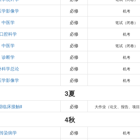
医学影像学
必修
机考
中医学
必修
笔试（闭卷）
口腔科学
必修
机考
中医学
必修
笔试（闭卷）
诊断学
必修
机考
外科学总论
必修
机考
医学影像学
必修
机考
3夏
期临床接触Ⅱ
必修
大作业（论文、报告、项目
4秋
传染病学
必修
机考