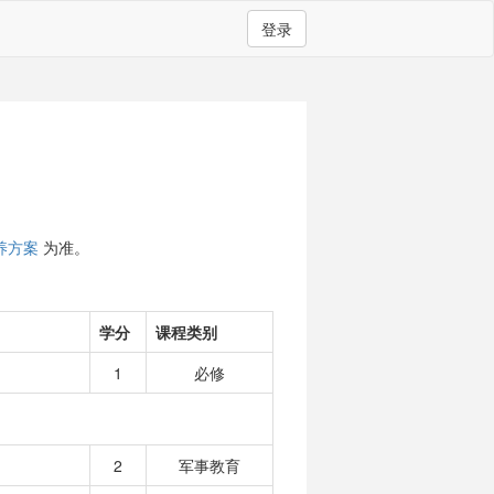
登录
养方案
为准。
学分
课程类别
1
必修
2
军事教育