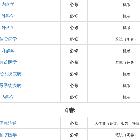
内科学
必修
机考
外科学
必修
机考
外科学
必修
机考
传染病学
必修
笔试（闭卷）
麻醉学
必修
机考
急诊医学
必修
笔试（开卷）
经系统疾病
必修
机考
尿系统疾病
必修
机考
内科学
必修
机考
4春
医患沟通
必修
大作业（论文、报告、项目
预防医学
必修
笔试（闭卷）