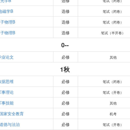
光学B
选修
笔试（闭卷）
电磁学B
选修
笔试（闭卷）
子物理B
选修
笔试（闭卷）
子物理B
选修
笔试（半开卷）
0--
毕业论文
必修
其他
1秋
数据思维
必修
笔试（闭卷）
军事理论
必修
笔试（开卷）
军事技能
必修
其他
国家安全教育
必修
机考
道德与法治
必修
笔试（开卷）