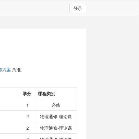
登录
养方案
为准。
学分
课程类别
1
必修
2
物理通修-理论课
2
物理通修-理论课