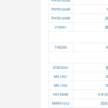
PHYS1003B
PHYS1004B
PHYS1005B
原
219001
量
THESIS
STAT2001
MIL1001
MIL1002
HS1580M
大学生
MARX1012
思想