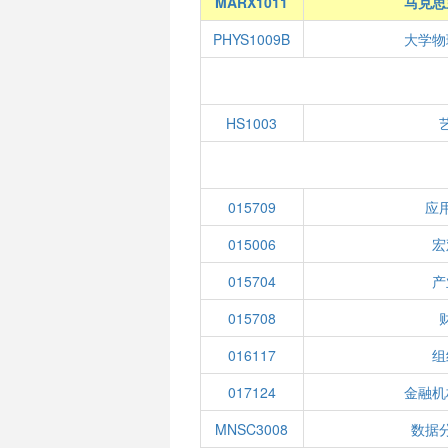
MARX1011
马克思
PHYS1009B
大学物
HS1003
015709
应
015006
宏
015704
产
015708
016117
组
017124
金融机
MNSC3008
数据