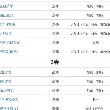
量经济学
选修
笔试（闭卷）
融衍生品
选修
笔试（闭卷）
器学习方法
选修
大作业（论文、报告、项目或
劳动教育
必修
大作业（论文、报告、项目或
治理论课实践
必修
其他
与政策(讲座)
必修
大作业（论文、报告、项目或
3春
创业管理
必修
笔试（开卷）
战略管理
必修
笔试（闭卷）
场营销学
必修
笔试（闭卷）
经营决策模拟
选修
机考
资与股权设计
选修
笔试（半开卷）