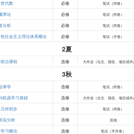
近世代数
必修
笔试（闭卷）
概率论
必修
笔试（闭卷）
复分析
必修
笔试（闭卷）
特色社会主义理论体系概论
必修
笔试（开卷）
2夏
学前沿课程
选修
大作业（论文、报告、项目或作
3秋
运筹学
选修
笔试（闭卷）
与机器学习基础
选修
大作业（论文、报告、项目或作
数几何初步
选修
笔试（闭卷）
等实分析
选修
其他
器学习概论
选修
笔试（半开卷）