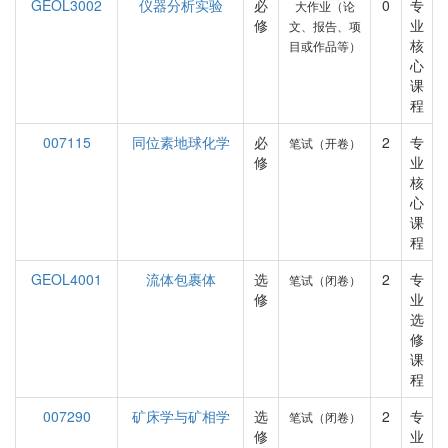
GEOL3002
仪器分析实验
必
0
专
大作业（论
修
业
文、报告、项
核
目或作品等）
心
课
程
007115
同位素地球化学
必
2
专
笔试（开卷）
修
业
核
心
课
程
GEOL4001
流体包裹体
选
2
专
笔试（闭卷）
修
业
选
修
课
程
007290
矿床学与矿相学
选
2
专
笔试（闭卷）
修
业