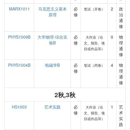
MARX1011
马克思主义基本
必
2
政
笔试（开卷）
原理
修
治
通
修
PHYS1009B
大学物理-综合实
必
0
物
大作业（论
验B
修
理
文、报告、项
通
目或作品等）
修
PHYS1004B
电磁学B
必
4
物
笔试（闭卷）
修
理
通
修
2秋,3秋
HS1003
艺术实践
必
1
艺
大作业（论
修
术
文、报告、项
实
目或作品等）
践