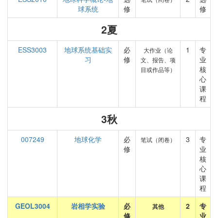
球系统
修
修
2夏
ESS3003
地球系统基础实
必
1
专
大作业（论
习
修
业
文、报告、项
核
目或作品等）
心
课
程
3秋
007249
地球化学
必
3
专
笔试（闭卷）
修
业
核
心
课
程
GEOL3004
岩相学实验
必
2
专
其他
修
业