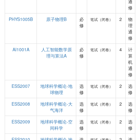
通
修
PHYS1005B
原子物理B
必
2
物
笔试（闭卷）
修
理
通
修
AI1001A
人工智能数学原
必
4
计
笔试（闭卷）
理与算法A
修
算
机
通
修
ESS2007
地球科学概论-地
选
2
选
笔试（闭卷）
球物理
修
修
ESS2008
地球科学概论-大
选
2
选
笔试（闭卷）
气海洋
修
修
ESS2009
地球科学概论-空
选
2
选
笔试（闭卷）
间科学
修
修
ESS2010
地球科学概论-地
选
2
选
笔试（闭卷）