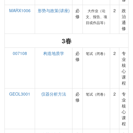
MARX1006
形势与政策(讲座)
必
2
政
大作业（论
修
治
文、报告、项
通
目或作品等）
修
3春
007108
构造地质学
必
2
专
笔试（闭卷）
修
业
核
心
课
程
GEOL3001
仪器分析方法
必
2
专
笔试（闭卷）
修
业
核
心
课
程