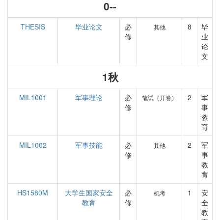
0--
THESIS
毕业论文
必
8
毕
其他
修
业
论
文
1秋
MIL1001
军事理论
必
2
军
笔试（开卷）
修
事
教
育
MIL1002
军事技能
必
2
军
其他
修
事
教
育
HS1580M
大学生国家安全
必
1
安
机考
教育
修
全
教