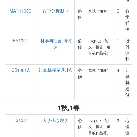
MATH1006
数学分析(B1)
必
6
数
笔试（闭卷）
修
学
通
修
FS1001
“科学与社会”研讨
必
1
研
大作业（论
课
修
讨
文、报告、项
课
目或作品等）
程
CS1001A
计算机程序设计A
必
4
计
笔试（闭卷）
修
算
机
通
修
1秋,1春
HS1531
大学生心理学
必
2
心
大作业（论
修
理
文、报告、项
健
目或作品等）