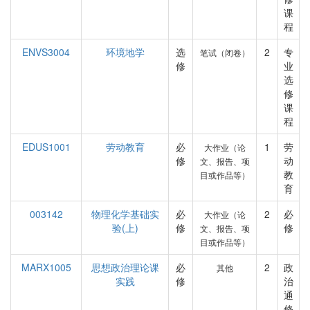
课
程
ENVS3004
环境地学
选
2
专
笔试（闭卷）
修
业
选
修
课
程
EDUS1001
劳动教育
必
1
劳
大作业（论
修
动
文、报告、项
教
目或作品等）
育
003142
物理化学基础实
必
2
必
大作业（论
验(上)
修
修
文、报告、项
目或作品等）
MARX1005
思想政治理论课
必
2
政
其他
实践
修
治
通
修