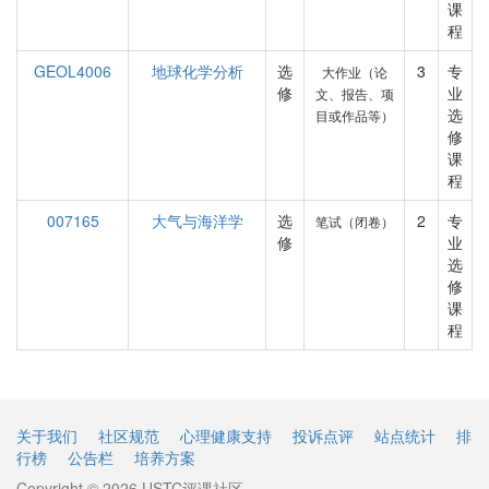
课
程
GEOL4006
地球化学分析
选
3
专
大作业（论
修
业
文、报告、项
选
目或作品等）
修
课
程
007165
大气与海洋学
选
2
专
笔试（闭卷）
修
业
选
修
课
程
关于我们
社区规范
心理健康支持
投诉点评
站点统计
排
行榜
公告栏
培养方案
Copyright © 2026 USTC评课社区