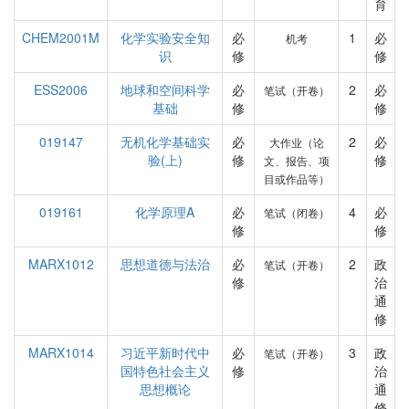
育
CHEM2001M
化学实验安全知
必
1
必
机考
识
修
修
ESS2006
地球和空间科学
必
2
必
笔试（开卷）
基础
修
修
019147
无机化学基础实
必
2
必
大作业（论
验(上)
修
修
文、报告、项
目或作品等）
019161
化学原理A
必
4
必
笔试（闭卷）
修
修
MARX1012
思想道德与法治
必
2
政
笔试（开卷）
修
治
通
修
MARX1014
习近平新时代中
必
3
政
笔试（开卷）
国特色社会主义
修
治
思想概论
通
修