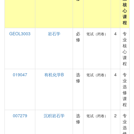
核
心
课
程
GEOL3003
岩石学
必
4
专
笔试（闭卷）
修
业
核
心
课
程
019047
有机化学B
选
4
专
笔试（闭卷）
修
业
选
修
课
程
007279
沉积岩石学
选
2
专
笔试（闭卷）
修
业
选
修