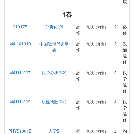
康
1春
019175
分析化学I
必
2
必
笔试（闭卷）
修
修
MARX1010
中国近现代史纲
必
2
政
笔试（开卷）
要
修
治
通
修
MATH1007
数学分析(B2)
必
6
数
笔试（闭卷）
修
学
通
修
MATH1009
线性代数(B1)
必
4
数
笔试（闭卷）
修
学
通
修
PHYS1001B
力学B
必
2
物
笔试（闭卷）