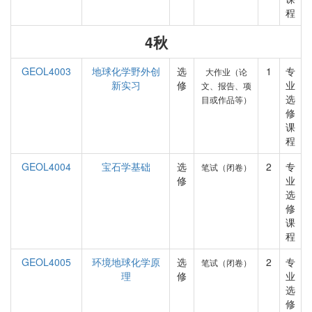
程
4秋
GEOL4003
地球化学野外创
选
1
专
大作业（论
新实习
修
业
文、报告、项
选
目或作品等）
修
课
程
GEOL4004
宝石学基础
选
2
专
笔试（闭卷）
修
业
选
修
课
程
GEOL4005
环境地球化学原
选
2
专
笔试（闭卷）
理
修
业
选
修