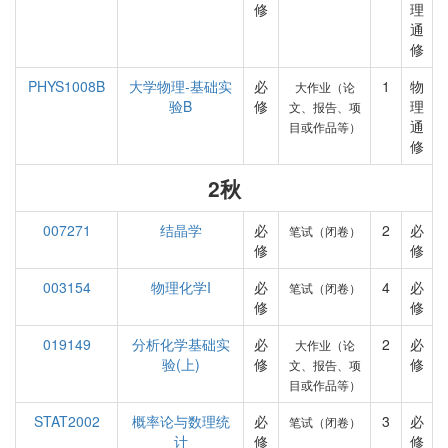
修
理
通
修
PHYS1008B
大学物理-基础实
必
1
物
大作业（论
验B
修
理
文、报告、项
通
目或作品等）
修
2秋
007271
结晶学
必
2
必
笔试（闭卷）
修
修
003154
物理化学I
必
4
必
笔试（闭卷）
修
修
019149
分析化学基础实
必
2
必
大作业（论
验(上)
修
修
文、报告、项
目或作品等）
STAT2002
概率论与数理统
必
3
必
笔试（闭卷）
计
修
修