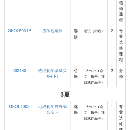
选
修
课
程
GEOL5001P
流体包裹体
选
2
专
笔试（闭卷）
修
业
选
修
课
程
003143
物理化学基础实
必
2
必
大作业（论
验(下)
修
修
文、报告、项
目或作品等）
3夏
GEOL4002
地球化学野外综
选
1
专
大作业（论
合实习
修
业
文、报告、项
选
目或作品等）
修
课