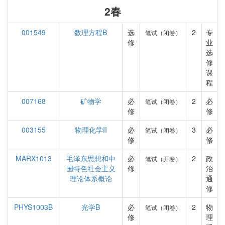
2春
001549
数理方程B
选
2
专
笔试（闭卷）
修
业
选
修
课
程
007168
矿物学
必
2
必
笔试（闭卷）
修
修
003155
物理化学II
必
3
必
笔试（闭卷）
修
修
MARX1013
毛泽东思想和中
必
2
政
笔试（开卷）
国特色社会主义
修
治
理论体系概论
通
修
PHYS1003B
光学B
必
2
物
笔试（闭卷）
修
理