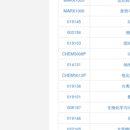
MARX1005
思想政
MARX1006
形势
019145
003156
物
019103
固
CHEM5008P
014131
纳
CHEM5012P
电化
019136
分离
019101
008187
生物化学与
019146
022165
大学物