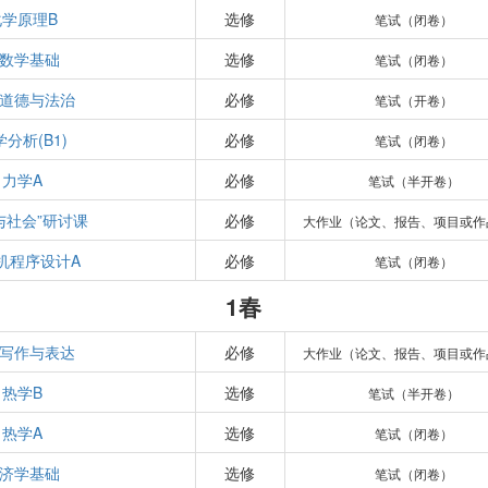
化学原理B
选修
笔试（闭卷）
数学基础
选修
笔试（闭卷）
道德与法治
必修
笔试（开卷）
分析(B1)
必修
笔试（闭卷）
力学A
必修
笔试（半开卷）
与社会”研讨课
必修
大作业（论文、报告、项目或作
机程序设计A
必修
笔试（闭卷）
1春
写作与表达
必修
大作业（论文、报告、项目或作
热学B
选修
笔试（半开卷）
热学A
选修
笔试（闭卷）
济学基础
选修
笔试（闭卷）