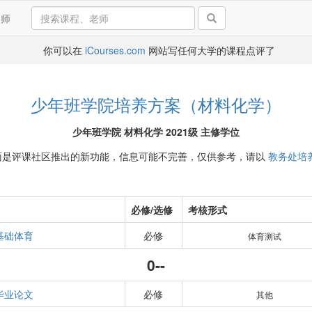
导师
你可以在
iCourses.com
网站写任何大学的课程点评了
少年班学院培养方案（材料化学）
少年班学院 材料化学 2021级 主修学位
面是评课社区推出的新功能，信息可能不完善，仅供参考，请以
教务处培
必修/选修
考核形式
基础体育
必修
体育测试
0--
毕业论文
必修
其他