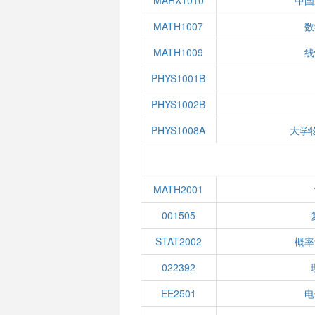
MARX1010
中国
MATH1007
数
MATH1009
线
PHYS1001B
PHYS1002B
PHYS1008A
大学
MATH2001
001505
STAT2002
概率
022392
EE2501
电