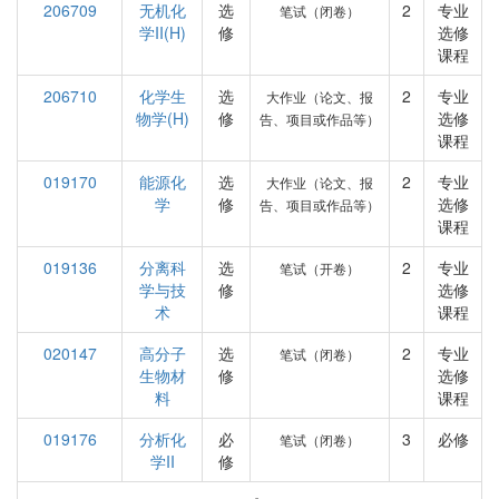
206709
无机化
选
2
专业
笔试（闭卷）
学II(H)
修
选修
课程
206710
化学生
选
2
专业
大作业（论文、报
物学(H)
修
选修
告、项目或作品等）
课程
019170
能源化
选
2
专业
大作业（论文、报
学
修
选修
告、项目或作品等）
课程
019136
分离科
选
2
专业
笔试（开卷）
学与技
修
选修
术
课程
020147
高分子
选
2
专业
笔试（闭卷）
生物材
修
选修
料
课程
019176
分析化
必
3
必修
笔试（闭卷）
学II
修