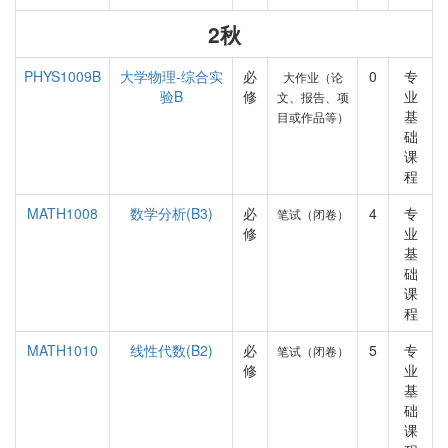
2秋
PHYS1009B
大学物理-综合实
必
0
专
大作业（论
验B
修
业
文、报告、项
基
目或作品等）
础
课
程
MATH1008
数学分析(B3)
必
4
专
笔试（闭卷）
修
业
基
础
课
程
MATH1010
线性代数(B2)
必
5
专
笔试（闭卷）
修
业
基
础
课