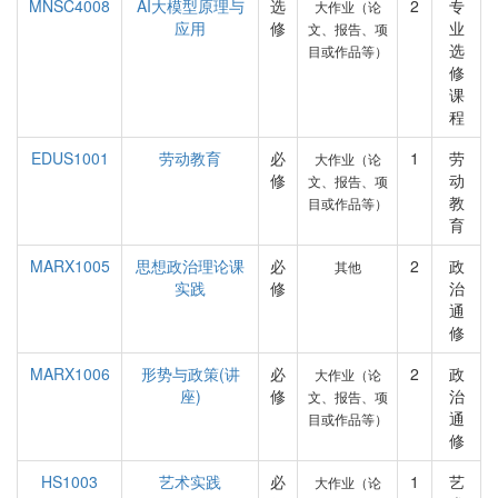
MNSC4008
AI大模型原理与
选
2
专
大作业（论
应用
修
业
文、报告、项
选
目或作品等）
修
课
程
EDUS1001
劳动教育
必
1
劳
大作业（论
修
动
文、报告、项
教
目或作品等）
育
MARX1005
思想政治理论课
必
2
政
其他
实践
修
治
通
修
MARX1006
形势与政策(讲
必
2
政
大作业（论
座)
修
治
文、报告、项
通
目或作品等）
修
HS1003
艺术实践
必
1
艺
大作业（论