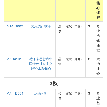
核
心
课
程
STAT3002
实用统计软件
选
3
专
笔试（闭卷）
修
业
选
修
课
程
MARX1013
毛泽东思想和中
必
2
政
笔试（开卷）
国特色社会主义
修
治
理论体系概论
通
修
3秋
MATH3004
泛函分析
必
3
专
笔试（闭卷）
修
业
基