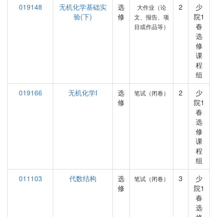
019148
无机化学基础实
选
2
少
大作业（论
验(下)
修
院1
文、报告、项
春
目或作品等）
选
修
课
程
组
019166
无机化学I
选
2
少
笔试（闭卷）
修
院1
春
选
修
课
程
组
011103
代数结构
选
3
少
笔试（闭卷）
修
院1
春
选