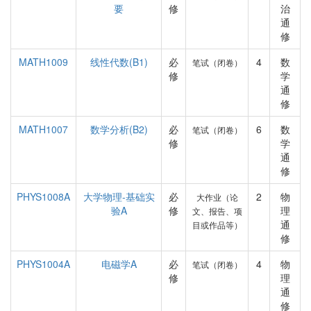
要
修
治
通
修
MATH1009
线性代数(B1)
必
4
数
笔试（闭卷）
修
学
通
修
MATH1007
数学分析(B2)
必
6
数
笔试（闭卷）
修
学
通
修
PHYS1008A
大学物理-基础实
必
2
物
大作业（论
验A
修
理
文、报告、项
通
目或作品等）
修
PHYS1004A
电磁学A
必
4
物
笔试（闭卷）
修
理
通
修