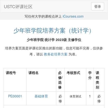
USTC评课社区
登录
写任何大学的课程点评上
iCourses.com
少年班学院培养方案（统计学）
少年班学院 统计学 2023级 主修学位
培养方案页面是评课社区推出的新功能，信息可能不完善，仅供参
考，请以
教务处培养方案
为准。
课程号
课程名
必
考核形式
学
课
修/
分
程
选
类
修
别
PE00001
基础体育
必
1
必
体育测试
修
修