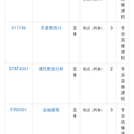
修
课
程
017156
非参数统计
选
3
专
笔试（闭卷）
修
业
选
修
课
程
STAT4001
属性数据分析
选
2
专
笔试（闭卷）
修
业
选
修
课
程
FIN3001
金融建模
选
3
专
笔试（闭卷）
修
业
选
修
课