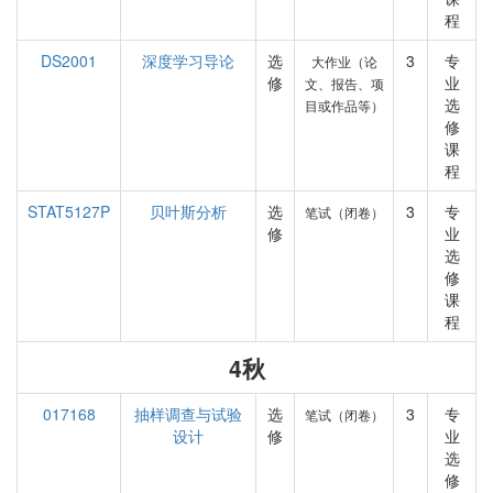
程
DS2001
深度学习导论
选
3
专
大作业（论
修
业
文、报告、项
选
目或作品等）
修
课
程
STAT5127P
贝叶斯分析
选
3
专
笔试（闭卷）
修
业
选
修
课
程
4秋
017168
抽样调查与试验
选
3
专
笔试（闭卷）
设计
修
业
选
修