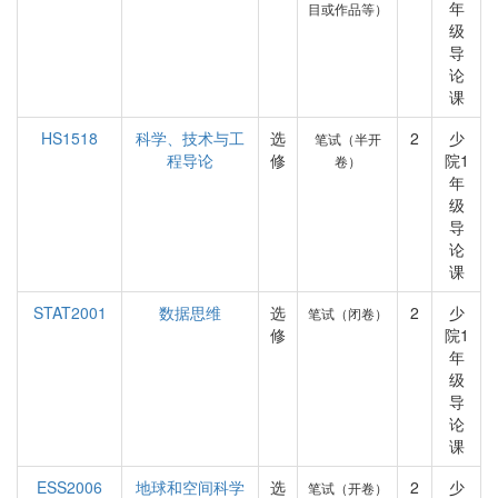
年
目或作品等）
级
导
论
课
HS1518
科学、技术与工
选
2
少
笔试（半开
程导论
修
院1
卷）
年
级
导
论
课
STAT2001
数据思维
选
2
少
笔试（闭卷）
修
院1
年
级
导
论
课
ESS2006
地球和空间科学
选
2
少
笔试（开卷）