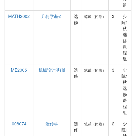
组
MATH2002
几何学基础
选
3
少
笔试（闭卷）
修
院1
秋
选
修
课
程
组
ME2005
机械设计基础I
选
3
少
笔试（闭卷）
修
院1
秋
选
修
课
程
组
008074
遗传学
选
2
少
笔试（闭卷）
修
院1
秋