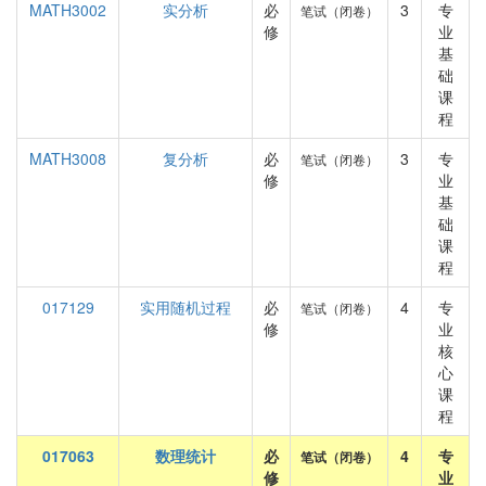
MATH3002
实分析
必
3
专
笔试（闭卷）
修
业
基
础
课
程
MATH3008
复分析
必
3
专
笔试（闭卷）
修
业
基
础
课
程
017129
实用随机过程
必
4
专
笔试（闭卷）
修
业
核
心
课
程
017063
数理统计
必
4
专
笔试（闭卷）
修
业