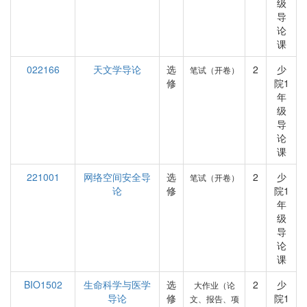
级
导
论
课
022166
天文学导论
选
2
少
笔试（开卷）
修
院1
年
级
导
论
课
221001
网络空间安全导
选
2
少
笔试（开卷）
论
修
院1
年
级
导
论
课
BIO1502
生命科学与医学
选
2
少
大作业（论
导论
修
院1
文、报告、项