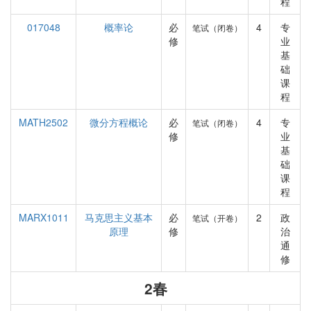
程
017048
概率论
必
4
专
笔试（闭卷）
修
业
基
础
课
程
MATH2502
微分方程概论
必
4
专
笔试（闭卷）
修
业
基
础
课
程
MARX1011
马克思主义基本
必
2
政
笔试（开卷）
原理
修
治
通
修
2春