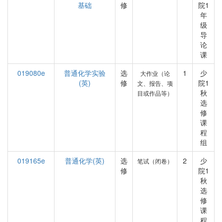
基础
修
院1
年
级
导
论
课
019080e
普通化学实验
选
1
少
大作业（论
(英)
修
院1
文、报告、项
秋
目或作品等）
选
修
课
程
组
019165e
普通化学(英)
选
2
少
笔试（闭卷）
修
院1
秋
选
修
课
程