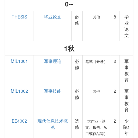
0--
THESIS
毕业论文
必
8
毕
其他
修
业
论
文
1秋
MIL1001
军事理论
必
2
军
笔试（开卷）
修
事
教
育
MIL1002
军事技能
必
2
军
其他
修
事
教
育
EE4002
现代信息技术概
选
2
少
大作业（论
览
修
院1
文、报告、项
年
目或作品等）