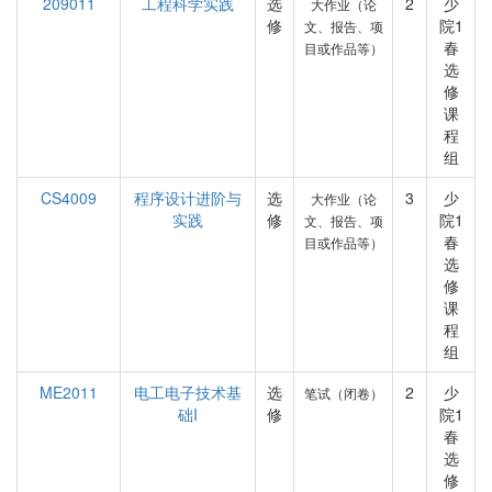
209011
工程科学实践
选
2
少
大作业（论
修
院1
文、报告、项
春
目或作品等）
选
修
课
程
组
CS4009
程序设计进阶与
选
3
少
大作业（论
实践
修
院1
文、报告、项
春
目或作品等）
选
修
课
程
组
ME2011
电工电子技术基
选
2
少
笔试（闭卷）
础I
修
院1
春
选
修