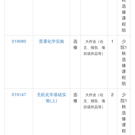
选
修
课
程
组
019080
普通化学实验
选
1
少
大作业（论
修
院1
文、报告、项
秋
目或作品等）
选
修
课
程
组
019147
无机化学基础实
选
2
少
大作业（论
验(上)
修
院1
文、报告、项
秋
目或作品等）
选
修
课
程