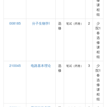
修
课
程
组
008185
分子生物学I
选
2
少
笔试（闭卷）
修
院1
春
选
修
课
程
组
210045
电路基本理论
选
3
少
笔试（闭卷）
修
院1
春
选
修
课
程
组