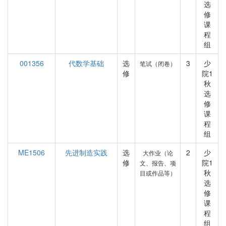
选
修
课
程
组
001356
代数学基础
选
3
少
笔试（闭卷）
修
院1
秋
选
修
课
程
组
ME1506
先进制造实践
选
2
少
大作业（论
修
院1
文、报告、项
秋
目或作品等）
选
修
课
程
组