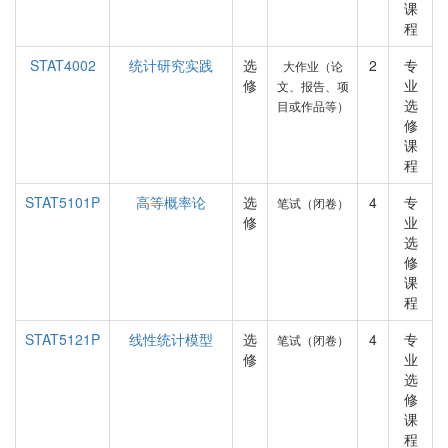
课
程
STAT4002
统计研究实践
选
2
专
大作业（论
修
业
文、报告、项
选
目或作品等）
修
课
程
STAT5101P
高等概率论
选
4
专
笔试（闭卷）
修
业
选
修
课
程
STAT5121P
线性统计模型
选
4
专
笔试（闭卷）
修
业
选
修
课
程