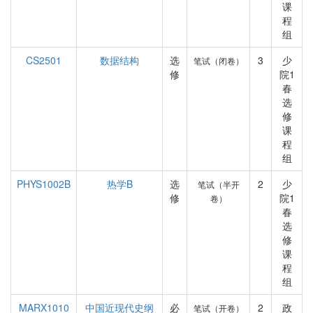
课
程
组
CS2501
数据结构
选
3
少
笔试（闭卷）
修
院1
春
选
修
课
程
组
PHYS1002B
热学B
选
2
少
笔试（半开
修
院1
卷）
春
选
修
课
程
组
MARX1010
中国近现代史纲
必
2
政
笔试（开卷）