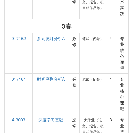
修
术
文、报告、项
实
目或作品等）
践
3春
017162
多元统计分析A
必
4
专
笔试（闭卷）
修
业
核
心
课
程
017164
时间序列分析A
必
4
专
笔试（闭卷）
修
业
核
心
课
程
AI3003
深度学习基础
选
3
专
大作业（论
修
业
文、报告、项
选
目或作品等）