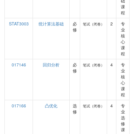
础
课
程
STAT3003
统计算法基础
必
2
专
笔试（闭卷）
修
业
核
心
课
程
017146
回归分析
必
4
专
笔试（闭卷）
修
业
核
心
课
程
017166
凸优化
选
4
专
笔试（闭卷）
修
业
选
修
课