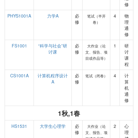
修
PHYS1001A
力学A
必
4
物
笔试（半开
修
理
卷）
通
修
FS1001
“科学与社会”研
必
1
研
大作业（论
讨课
修
讨
文、报告、项
课
目或作品等）
程
CS1001A
计算机程序设计
必
4
计
笔试（闭卷）
A
修
算
机
通
修
1秋,1春
HS1531
大学生心理学
必
2
心
大作业（论
修
理
文、报告、项