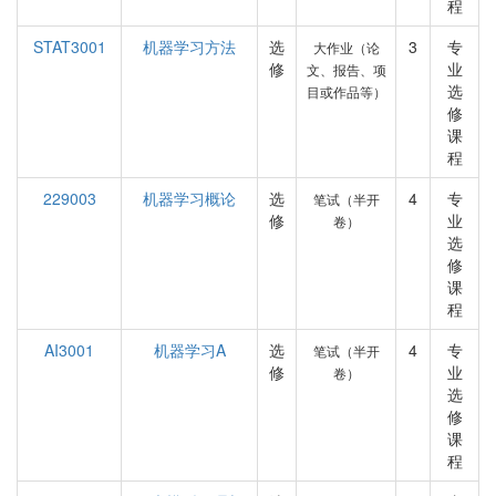
程
STAT3001
机器学习方法
选
3
专
大作业（论
修
业
文、报告、项
选
目或作品等）
修
课
程
229003
机器学习概论
选
4
专
笔试（半开
修
业
卷）
选
修
课
程
AI3001
机器学习A
选
4
专
笔试（半开
修
业
卷）
选
修
课
程