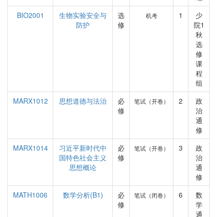
BIO2001
生物实验安全与
选
1
少
机考
防护
修
院1
秋
选
修
课
程
组
MARX1012
思想道德与法治
必
2
政
笔试（开卷）
修
治
通
修
MARX1014
习近平新时代中
必
3
政
笔试（开卷）
国特色社会主义
修
治
思想概论
通
修
MATH1006
数学分析(B1)
必
6
数
笔试（闭卷）
修
学
通