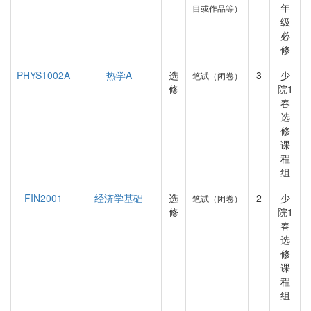
年
目或作品等）
级
必
修
PHYS1002A
热学A
选
3
少
笔试（闭卷）
修
院1
春
选
修
课
程
组
FIN2001
经济学基础
选
2
少
笔试（闭卷）
修
院1
春
选
修
课
程
组