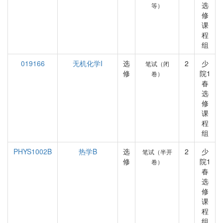
选
等）
修
课
程
组
019166
无机化学I
选
2
少
笔试（闭
修
院1
卷）
春
选
修
课
程
组
PHYS1002B
热学B
选
2
少
笔试（半开
修
院1
卷）
春
选
修
课
程
组