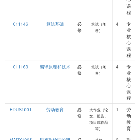
课
程
011146
算法基础
必
4
专
笔试（闭
修
业
卷）
核
心
课
程
011163
编译原理和技术
必
4
专
笔试（闭
修
业
卷）
核
心
课
程
EDUS1001
劳动教育
必
1
劳
大作业（论
修
动
文、报告、
教
项目或作品
育
等）
MARX1005
思想政治理论课
必
2
政
其他