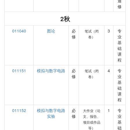
通
修
2秋
011040
图论
必
3
专
笔试（闭
修
业
卷）
基
础
课
程
011151
模拟与数字电路
必
4
专
笔试（闭
修
业
卷）
基
础
课
程
011152
模拟与数字电路
必
1
专
大作业（论
实验
修
业
文、报告、
基
项目或作品
础
等）