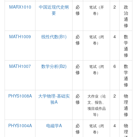
MARX1010
中国近现代史纲
必
2
政
笔试（开
要
修
治
卷）
通
修
MATH1009
线性代数(B1)
必
4
数
笔试（闭
修
学
卷）
通
修
MATH1007
数学分析(B2)
必
6
数
笔试（闭
修
学
卷）
通
修
PHYS1008A
大学物理-基础实
必
2
物
大作业（论
验A
修
理
文、报告、
通
项目或作品
修
等）
PHYS1004A
电磁学A
必
4
物
笔试（闭
修
理
卷）