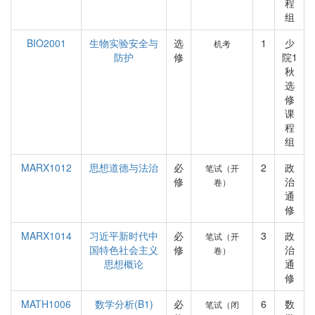
程
组
BIO2001
生物实验安全与
选
1
少
机考
防护
修
院1
秋
选
修
课
程
组
MARX1012
思想道德与法治
必
2
政
笔试（开
修
治
卷）
通
修
MARX1014
习近平新时代中
必
3
政
笔试（开
国特色社会主义
修
治
卷）
思想概论
通
修
MATH1006
数学分析(B1)
必
6
数
笔试（闭