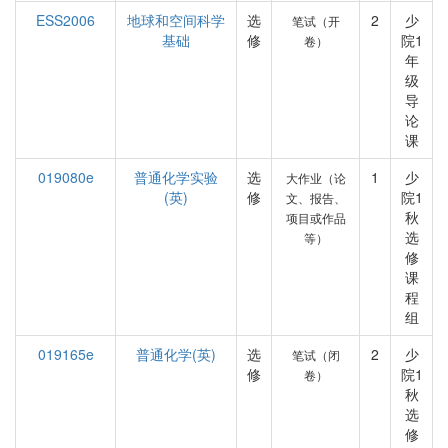
ESS2006
地球和空间科学
选
2
少
笔试（开
基础
修
院1
卷）
年
级
导
论
课
019080e
普通化学实验
选
1
少
大作业（论
(英)
修
院1
文、报告、
秋
项目或作品
选
等）
修
课
程
组
019165e
普通化学(英)
选
2
少
笔试（闭
修
院1
卷）
秋
选
修