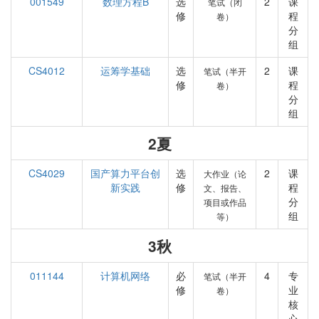
001549
数理方程B
选
2
课
笔试（闭
修
程
卷）
分
组
CS4012
运筹学基础
选
2
课
笔试（半开
修
程
卷）
分
组
2夏
CS4029
国产算力平台创
选
2
课
大作业（论
新实践
修
程
文、报告、
分
项目或作品
组
等）
3秋
011144
计算机网络
必
4
专
笔试（半开
修
业
卷）
核
心