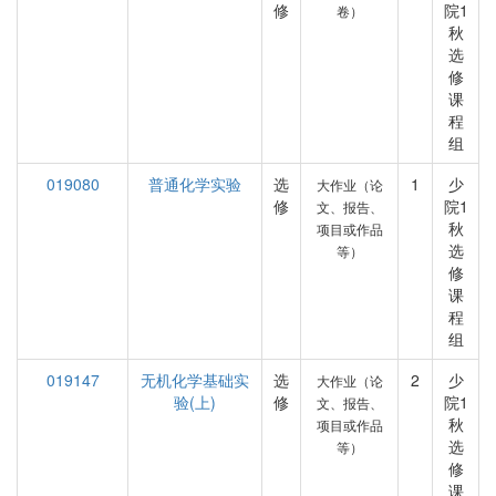
修
院1
卷）
秋
选
修
课
程
组
019080
普通化学实验
选
1
少
大作业（论
修
院1
文、报告、
秋
项目或作品
选
等）
修
课
程
组
019147
无机化学基础实
选
2
少
大作业（论
验(上)
修
院1
文、报告、
秋
项目或作品
选
等）
修
课