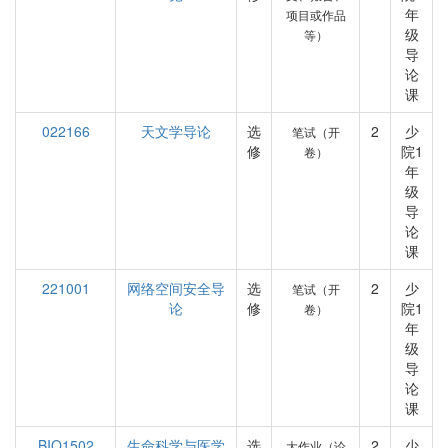
年
项目或作品
级
等）
导
论
课
022166
天文学导论
选
2
少
笔试（开
修
院1
卷）
年
级
导
论
课
221001
网络空间安全导
选
2
少
笔试（开
论
修
院1
卷）
年
级
导
论
课
BIO1502
生命科学与医学
选
2
少
大作业（论