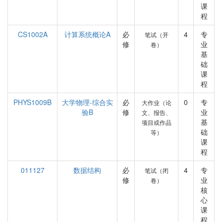
课
程
CS1002A
计算系统概论A
必
4
专
笔试（开
修
业
卷）
基
础
课
程
PHYS1009B
大学物理-综合实
必
0
专
大作业（论
验B
修
业
文、报告、
基
项目或作品
础
等）
课
程
011127
数据结构
必
4
专
笔试（闭
修
业
卷）
核
心
课
程