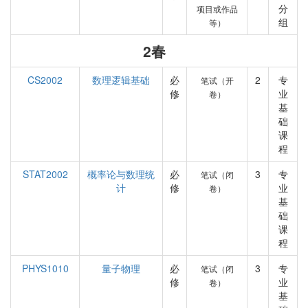
分
项目或作品
组
等）
2春
CS2002
数理逻辑基础
必
2
专
笔试（开
修
业
卷）
基
础
课
程
STAT2002
概率论与数理统
必
3
专
笔试（闭
计
修
业
卷）
基
础
课
程
PHYS1010
量子物理
必
3
专
笔试（闭
修
业
卷）
基