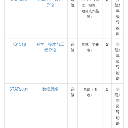
导论
修
院1
文、报告、
年
项目或作品
级
等）
导
论
课
HS1518
科学、技术与工
选
2
少
笔试（半开
程导论
修
院1
卷）
年
级
导
论
课
STAT2001
数据思维
选
2
少
笔试（闭
修
院1
卷）
年
级
导
论
课