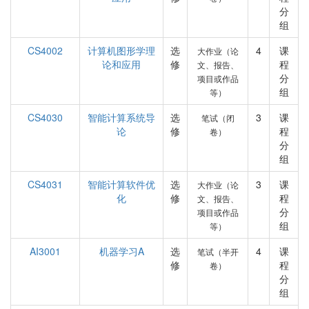
分
组
CS4002
计算机图形学理
选
4
课
大作业（论
论和应用
修
程
文、报告、
分
项目或作品
组
等）
CS4030
智能计算系统导
选
3
课
笔试（闭
论
修
程
卷）
分
组
CS4031
智能计算软件优
选
3
课
大作业（论
化
修
程
文、报告、
分
项目或作品
组
等）
AI3001
机器学习A
选
4
课
笔试（半开
修
程
卷）
分
组