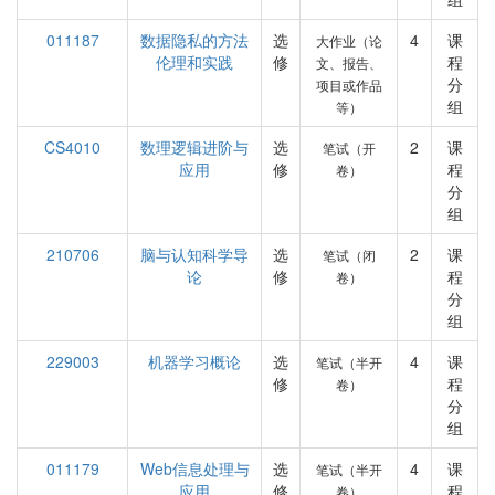
011187
数据隐私的方法
选
4
课
大作业（论
伦理和实践
修
程
文、报告、
分
项目或作品
组
等）
CS4010
数理逻辑进阶与
选
2
课
笔试（开
应用
修
程
卷）
分
组
210706
脑与认知科学导
选
2
课
笔试（闭
论
修
程
卷）
分
组
229003
机器学习概论
选
4
课
笔试（半开
修
程
卷）
分
组
011179
Web信息处理与
选
4
课
笔试（半开
应用
修
程
卷）