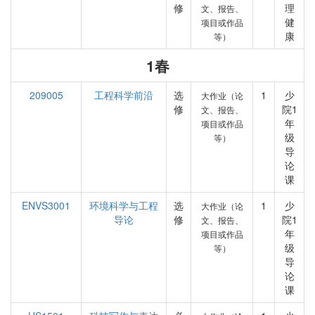
修
理
文、报告、
健
项目或作品
康
等）
1春
209005
工程科学前沿
选
1
少
大作业（论
修
院1
文、报告、
年
项目或作品
级
等）
导
论
课
ENVS3001
环境科学与工程
选
1
少
大作业（论
导论
修
院1
文、报告、
年
项目或作品
级
等）
导
论
课