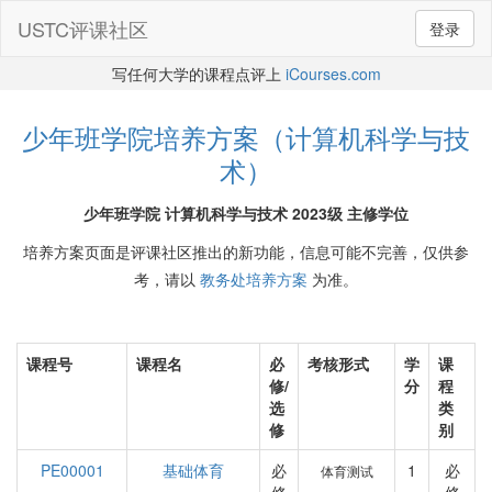
USTC评课社区
登录
写任何大学的课程点评上
iCourses.com
少年班学院培养方案（计算机科学与技
术）
少年班学院 计算机科学与技术 2023级 主修学位
培养方案页面是评课社区推出的新功能，信息可能不完善，仅供参
考，请以
教务处培养方案
为准。
课程号
课程名
必
考核形式
学
课
修/
分
程
选
类
修
别
PE00001
基础体育
必
1
必
体育测试