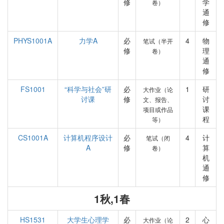
修
学
卷）
通
修
PHYS1001A
力学A
必
4
物
笔试（半开
修
理
卷）
通
修
FS1001
“科学与社会”研
必
1
研
大作业（论
讨课
修
讨
文、报告、
课
项目或作品
程
等）
CS1001A
计算机程序设计
必
4
计
笔试（闭
A
修
算
卷）
机
通
修
1秋,1春
HS1531
大学生心理学
必
2
心
大作业（论