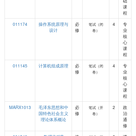
础
课
程
011174
操作系统原理与
必
4
专
笔试（闭
设计
修
业
卷）
核
心
课
程
011145
计算机组成原理
必
4
专
笔试（闭
修
业
卷）
核
心
课
程
MARX1013
毛泽东思想和中
必
2
政
笔试（开
国特色社会主义
修
治
卷）
理论体系概论
通
修