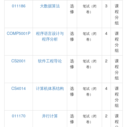
011186
大数据算法
选
3
课
笔试（闭
修
程
卷）
分
组
COMP5001P
程序语言设计与
选
4
课
笔试（闭
程序分析
修
程
卷）
分
组
CS2001
软件工程导论
选
2
课
笔试（闭
修
程
卷）
分
组
CS4014
计算机体系结构
选
4
课
笔试（闭
修
程
卷）
分
组
011170
并行计算
选
2
课
笔试（闭
修
程
卷）