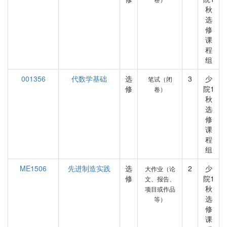
秋
选
修
课
程
组
001356
代数学基础
选
3
少
笔试（闭
修
院1
卷）
秋
选
修
课
程
组
ME1506
先进制造实践
选
2
少
大作业（论
修
院1
文、报告、
秋
项目或作品
选
等）
修
课