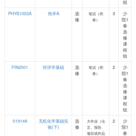
组
PHYS1002A
热学A
选
3
少
笔试（闭
修
院1
卷）
春
选
修
课
程
组
FIN2001
经济学基础
选
2
少
笔试（闭
修
院1
卷）
春
选
修
课
程
组
019148
无机化学基础实
选
2
少
大作业（论
验(下)
修
院1
文、报告、
春
项目或作品