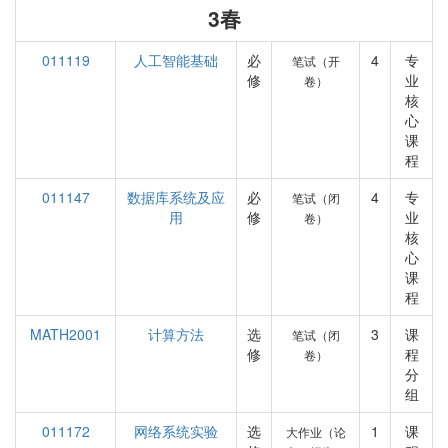
3春
011119
人工智能基础
必
4
专
笔试（开
修
业
卷）
核
心
课
程
011147
数据库系统及应
必
4
专
笔试（闭
用
修
业
卷）
核
心
课
程
MATH2001
计算方法
选
3
课
笔试（闭
修
程
卷）
分
组
011172
网络系统实验
选
1
课
大作业（论