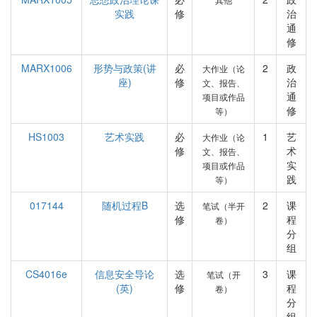
实践
修
治
通
修
MARX1006
形势与政策(讲
必
2
政
大作业（论
座)
修
治
文、报告、
通
项目或作品
修
等）
HS1003
艺术实践
必
1
艺
大作业（论
修
术
文、报告、
实
项目或作品
践
等）
017144
随机过程B
选
2
课
笔试（半开
修
程
卷）
分
组
CS4016e
信息安全导论
选
3
课
笔试（开
(英)
修
程
卷）
分
组