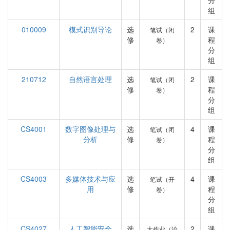
分
组
010009
模式识别导论
选
2
课
笔试（闭
修
程
卷）
分
组
210712
自然语言处理
选
2
课
笔试（闭
修
程
卷）
分
组
CS4001
数字图像处理与
选
4
课
笔试（闭
分析
修
程
卷）
分
组
CS4003
多媒体技术与应
选
4
课
笔试（开
用
修
程
卷）
分
组
CS4027
人工智能安全
选
2
课
大作业（论