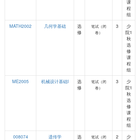
课
程
组
MATH2002
几何学基础
选
3
少
笔试（闭
修
院1
卷）
秋
选
修
课
程
组
ME2005
机械设计基础I
选
3
少
笔试（闭
修
院1
卷）
秋
选
修
课
程
组
008074
遗传学
选
2
少
笔试（闭