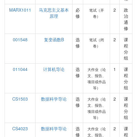
MARX1011
马克思主义基本
必
2
政
笔试（开
原理
修
治
卷）
通
修
001548
复变函数B
选
2
课
笔试（闭
修
程
卷）
分
组
011044
计算机导论
选
1
课
大作业（论
修
程
文、报告、
分
项目或作品
组
等）
CS1503
数据科学导论
选
2
课
大作业（论
修
程
文、报告、
分
项目或作品
组
等）
CS4023
数据科学导论
选
2
课
大作业（论
修
程
文、报告、