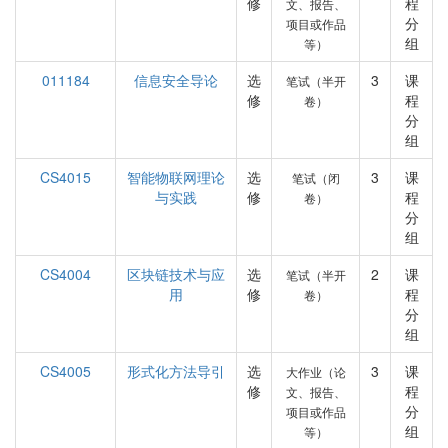
修
程
文、报告、
分
项目或作品
组
等）
011184
信息安全导论
选
3
课
笔试（半开
修
程
卷）
分
组
CS4015
智能物联网理论
选
3
课
笔试（闭
与实践
修
程
卷）
分
组
CS4004
区块链技术与应
选
2
课
笔试（半开
用
修
程
卷）
分
组
CS4005
形式化方法导引
选
3
课
大作业（论
修
程
文、报告、
分
项目或作品
组
等）