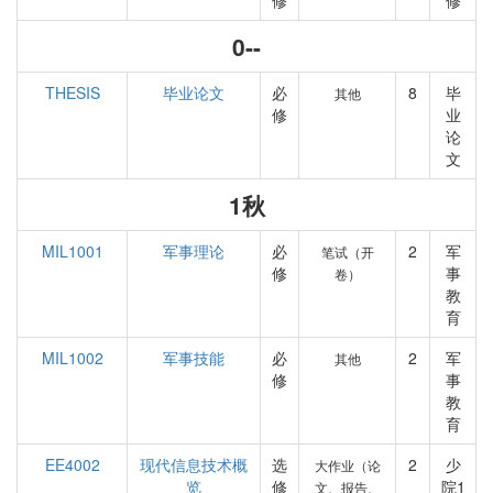
修
修
0--
THESIS
毕业论文
必
8
毕
其他
修
业
论
文
1秋
MIL1001
军事理论
必
2
军
笔试（开
修
事
卷）
教
育
MIL1002
军事技能
必
2
军
其他
修
事
教
育
EE4002
现代信息技术概
选
2
少
大作业（论
览
修
院1
文、报告、