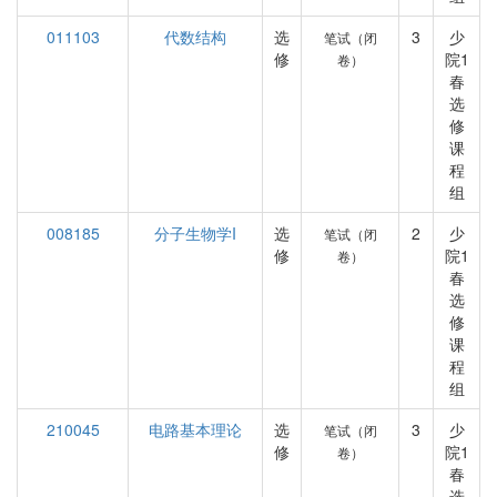
011103
代数结构
选
3
少
笔试（闭
修
院1
卷）
春
选
修
课
程
组
008185
分子生物学I
选
2
少
笔试（闭
修
院1
卷）
春
选
修
课
程
组
210045
电路基本理论
选
3
少
笔试（闭
修
院1
卷）
春
选