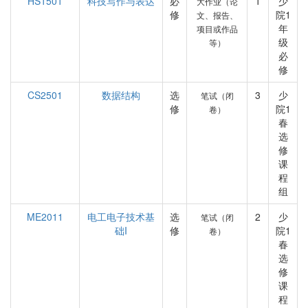
HS1501
科技写作与表达
必
1
少
大作业（论
修
院1
文、报告、
年
项目或作品
级
等）
必
修
CS2501
数据结构
选
3
少
笔试（闭
修
院1
卷）
春
选
修
课
程
组
ME2011
电工电子技术基
选
2
少
笔试（闭
础I
修
院1
卷）
春
选
修
课
程