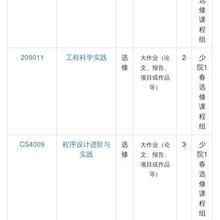
修
课
程
组
209011
工程科学实践
选
2
少
大作业（论
修
院1
文、报告、
春
项目或作品
选
等）
修
课
程
组
CS4009
程序设计进阶与
选
3
少
大作业（论
实践
修
院1
文、报告、
春
项目或作品
选
等）
修
课
程
组