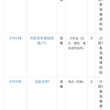
春
选
修
课
程
组
019148
无机化学基础实
选
2
少
大作业（论
验(下)
修
院1
文、报告、项
春
目或作品等）
选
修
课
程
组
019166
无机化学I
选
2
少
笔试（闭卷）
修
院1
春
选
修
课