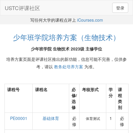
USTC评课社区
登录
写任何大学的课程点评上
iCourses.com
少年班学院培养方案（生物技术）
少年班学院 生物技术 2023级 主修学位
培养方案页面是评课社区推出的新功能，信息可能不完善，仅供参
考，请以
教务处培养方案
为准。
课程号
课程名
必
考核形式
学
课
修/
分
程
选
类
修
别
PE00001
基础体育
必
1
必
体育测试
修
修