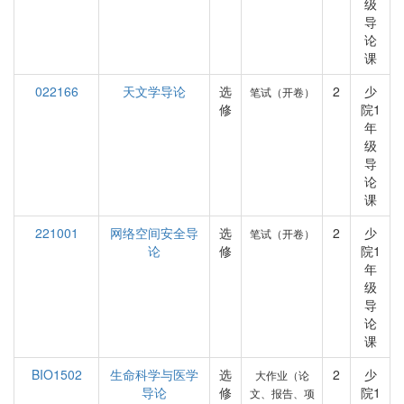
级
导
论
课
022166
天文学导论
选
2
少
笔试（开卷）
修
院1
年
级
导
论
课
221001
网络空间安全导
选
2
少
笔试（开卷）
论
修
院1
年
级
导
论
课
BIO1502
生命科学与医学
选
2
少
大作业（论
导论
修
院1
文、报告、项