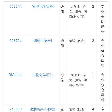
003044
物理化学实验
必
2
专
大作业（论
修
业
文、报告、项
基
目或作品等）
础
课
程
008704
细胞生物学I
必
2
专
笔试（闭卷）
修
业
核
心
课
程
BIO3003
生物化学研讨
必
1
专
大作业（论
修
业
文、报告、项
核
目或作品等）
心
课
程
210503
数据结构与数据
选
4
专
笔试（闭卷）