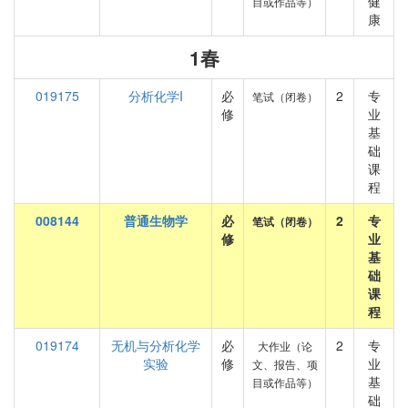
健
目或作品等）
康
1春
019175
分析化学I
必
2
专
笔试（闭卷）
修
业
基
础
课
程
008144
普通生物学
必
2
专
笔试（闭卷）
修
业
基
础
课
程
019174
无机与分析化学
必
2
专
大作业（论
实验
修
业
文、报告、项
基
目或作品等）
础