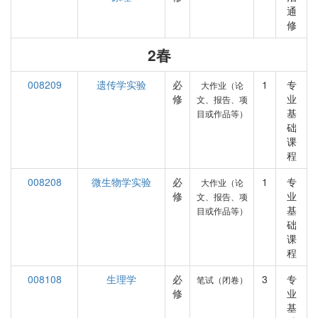
通
修
2春
008209
遗传学实验
必
1
专
大作业（论
修
业
文、报告、项
基
目或作品等）
础
课
程
008208
微生物学实验
必
1
专
大作业（论
修
业
文、报告、项
基
目或作品等）
础
课
程
008108
生理学
必
3
专
笔试（闭卷）
修
业
基