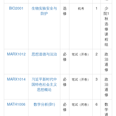
BIO2001
生物实验安全与
选
1
少
机考
防护
修
院1
秋
选
修
课
程
组
MARX1012
思想道德与法治
必
2
政
笔试（开卷）
修
治
通
修
MARX1014
习近平新时代中
必
3
政
笔试（开卷）
国特色社会主义
修
治
思想概论
通
修
MATH1006
数学分析(B1)
必
6
数
笔试（闭卷）
修
学
通