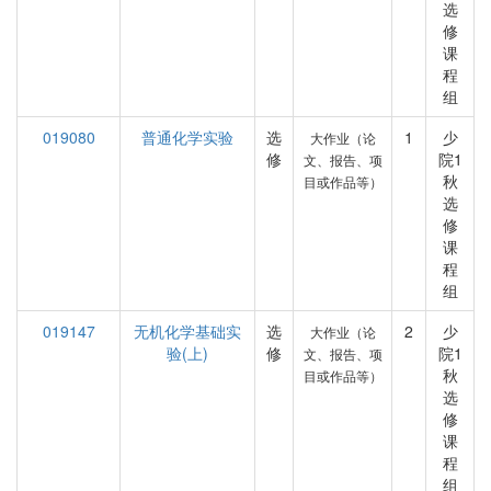
选
修
课
程
组
019080
普通化学实验
选
1
少
大作业（论
修
院1
文、报告、项
秋
目或作品等）
选
修
课
程
组
019147
无机化学基础实
选
2
少
大作业（论
验(上)
修
院1
文、报告、项
秋
目或作品等）
选
修
课
程
组