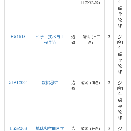
年
目或作品等）
级
导
论
课
HS1518
科学、技术与工
选
2
少
笔试（半开
程导论
修
院1
卷）
年
级
导
论
课
STAT2001
数据思维
选
2
少
笔试（闭卷）
修
院1
年
级
导
论
课
ESS2006
地球和空间科学
选
2
少
笔试（开卷）