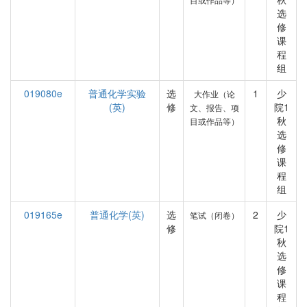
选
修
课
程
组
019080e
普通化学实验
选
1
少
大作业（论
(英)
修
院1
文、报告、项
秋
目或作品等）
选
修
课
程
组
019165e
普通化学(英)
选
2
少
笔试（闭卷）
修
院1
秋
选
修
课
程