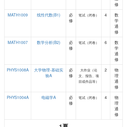
修
MATH1009
线性代数(B1)
必
4
数
笔试（闭卷）
修
学
通
修
MATH1007
数学分析(B2)
必
6
数
笔试（闭卷）
修
学
通
修
PHYS1008A
大学物理-基础实
必
2
物
大作业（论
验A
修
理
文、报告、项
通
目或作品等）
修
PHYS1004A
电磁学A
必
4
物
笔试（闭卷）
修
理
通
修
1夏