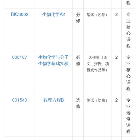
程
BIO3002
生物化学A2
必
2
专
笔试（闭卷）
修
业
核
心
课
程
008187
生物化学与分子
必
2
专
大作业（论
生物学基础实验
修
业
文、报告、项
核
目或作品等）
心
课
程
001549
数理方程B
选
2
专
笔试（闭卷）
修
业
选
修
课
程