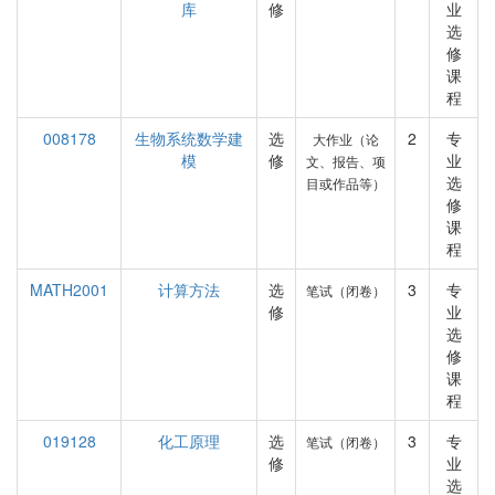
库
修
业
选
修
课
程
008178
生物系统数学建
选
2
专
大作业（论
模
修
业
文、报告、项
选
目或作品等）
修
课
程
MATH2001
计算方法
选
3
专
笔试（闭卷）
修
业
选
修
课
程
019128
化工原理
选
3
专
笔试（闭卷）
修
业
选