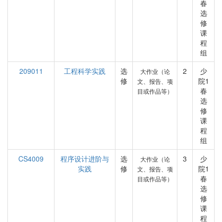
春
选
修
课
程
组
209011
工程科学实践
选
2
少
大作业（论
修
院1
文、报告、项
春
目或作品等）
选
修
课
程
组
CS4009
程序设计进阶与
选
3
少
大作业（论
实践
修
院1
文、报告、项
春
目或作品等）
选
修
课
程