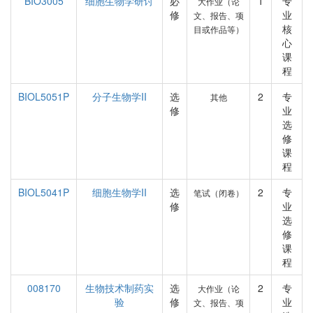
BIO3005
细胞生物学研讨
必
1
专
大作业（论
修
业
文、报告、项
核
目或作品等）
心
课
程
BIOL5051P
分子生物学II
选
2
专
其他
修
业
选
修
课
程
BIOL5041P
细胞生物学II
选
2
专
笔试（闭卷）
修
业
选
修
课
程
008170
生物技术制药实
选
2
专
大作业（论
验
修
业
文、报告、项