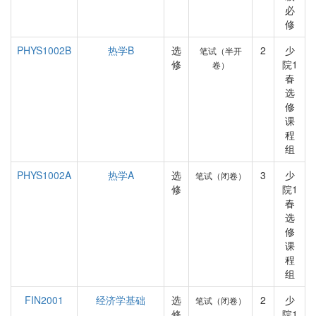
必
修
PHYS1002B
热学B
选
2
少
笔试（半开
修
院1
卷）
春
选
修
课
程
组
PHYS1002A
热学A
选
3
少
笔试（闭卷）
修
院1
春
选
修
课
程
组
FIN2001
经济学基础
选
2
少
笔试（闭卷）
修
院1