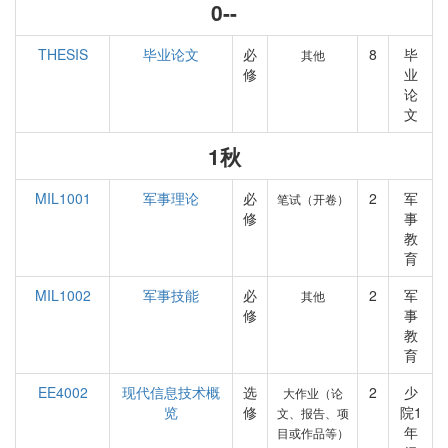
0--
THESIS
毕业论文
必
8
毕
其他
修
业
论
文
1秋
MIL1001
军事理论
必
2
军
笔试（开卷）
修
事
教
育
MIL1002
军事技能
必
2
军
其他
修
事
教
育
EE4002
现代信息技术概
选
2
少
大作业（论
览
修
院1
文、报告、项
年
目或作品等）