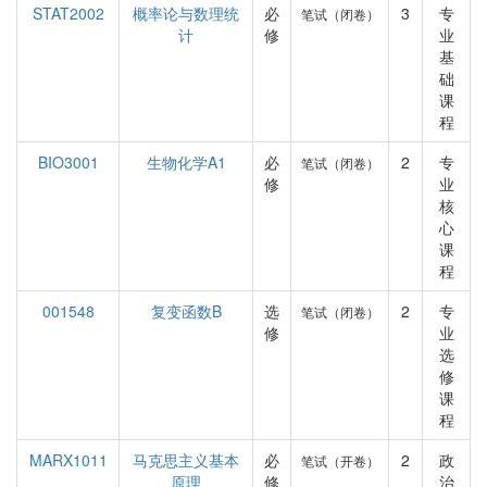
STAT2002
概率论与数理统
必
3
专
笔试（闭卷）
计
修
业
基
础
课
程
BIO3001
生物化学A1
必
2
专
笔试（闭卷）
修
业
核
心
课
程
001548
复变函数B
选
2
专
笔试（闭卷）
修
业
选
修
课
程
MARX1011
马克思主义基本
必
2
政
笔试（开卷）
原理
修
治