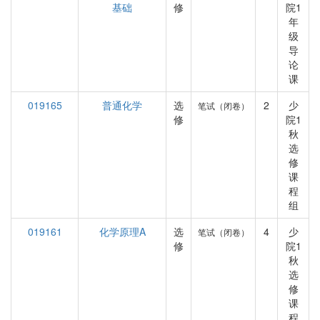
基础
修
院1
年
级
导
论
课
019165
普通化学
选
2
少
笔试（闭卷）
修
院1
秋
选
修
课
程
组
019161
化学原理A
选
4
少
笔试（闭卷）
修
院1
秋
选
修
课
程