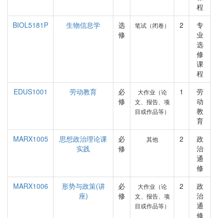
程
BIOL5181P
生物信息学
选
2
专
笔试（闭卷）
修
业
选
修
课
程
EDUS1001
劳动教育
必
1
劳
大作业（论
修
动
文、报告、项
教
目或作品等）
育
MARX1005
思想政治理论课
必
2
政
其他
实践
修
治
通
修
MARX1006
形势与政策(讲
必
2
政
大作业（论
座)
修
治
文、报告、项
通
目或作品等）
修