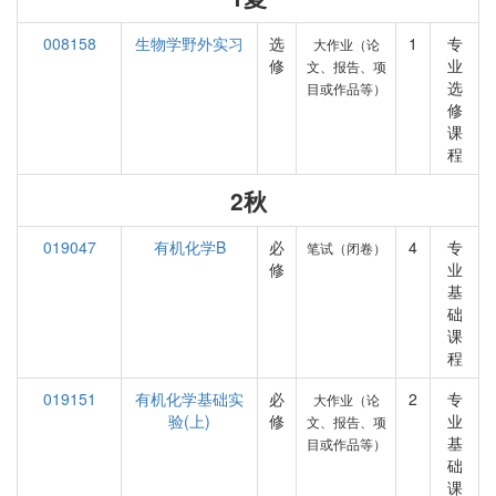
008158
生物学野外实习
选
1
专
大作业（论
修
业
文、报告、项
选
目或作品等）
修
课
程
2秋
019047
有机化学B
必
4
专
笔试（闭卷）
修
业
基
础
课
程
019151
有机化学基础实
必
2
专
大作业（论
验(上)
修
业
文、报告、项
基
目或作品等）
础
课