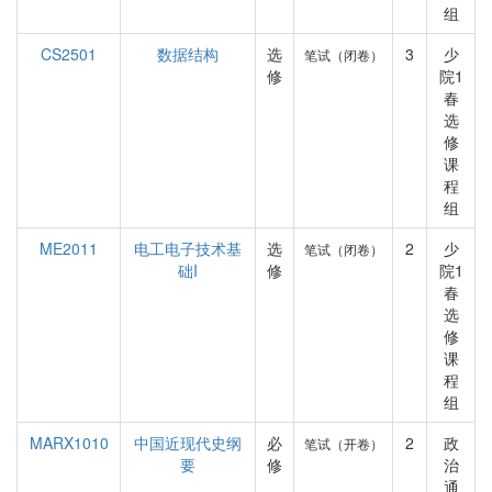
组
CS2501
数据结构
选
3
少
笔试（闭卷）
修
院1
春
选
修
课
程
组
ME2011
电工电子技术基
选
2
少
笔试（闭卷）
础I
修
院1
春
选
修
课
程
组
MARX1010
中国近现代史纲
必
2
政
笔试（开卷）
要
修
治
通