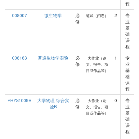
程
008007
微生物学
必
2
专
笔试（闭卷）
修
业
基
础
课
程
008183
普通生物学实验
必
1
专
大作业（论
修
业
文、报告、项
基
目或作品等）
础
课
程
PHYS1009B
大学物理-综合实
必
0
专
大作业（论
验B
修
业
文、报告、项
基
目或作品等）
础
课
程