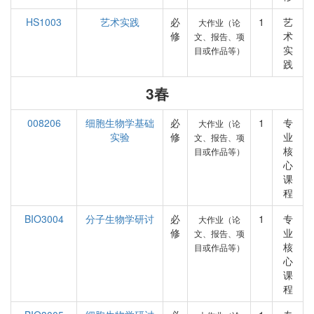
HS1003
艺术实践
必
1
艺
大作业（论
修
术
文、报告、项
实
目或作品等）
践
3春
008206
细胞生物学基础
必
1
专
大作业（论
实验
修
业
文、报告、项
核
目或作品等）
心
课
程
BIO3004
分子生物学研讨
必
1
专
大作业（论
修
业
文、报告、项
核
目或作品等）
心
课
程