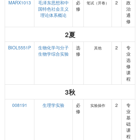
MARX1013
毛泽东思想和中
必
2
政
笔试（开卷）
国特色社会主义
修
治
理论体系概论
通
修
2夏
BIOL5551P
生物化学与分子
选
2
专
其他
生物学综合实验
修
业
选
修
课
程
3秋
008191
生理学实验
必
2
专
实验操作
修
业
基
础
课
程