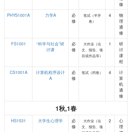
修
PHYS1001A
力学A
必
4
物
笔试（半开
修
理
卷）
通
修
FS1001
“科学与社会”研
必
1
研
大作业（论
讨课
修
讨
文、报告、项
课
目或作品等）
程
CS1001A
计算机程序设计
必
4
计
笔试（闭卷）
A
修
算
机
通
修
1秋,1春
HS1531
大学生心理学
必
2
心
大作业（论
修
理
文、报告、项