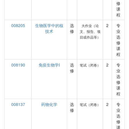
修
课
程
008205
生物医学中的核
选
2
专
大作业（论
技术
修
业
文、报告、项
选
目或作品等）
修
课
程
008190
免疫生物学I
选
2
专
笔试（闭卷）
修
业
选
修
课
程
008137
药物化学
选
2
专
笔试（闭卷）
修
业
选
修
课