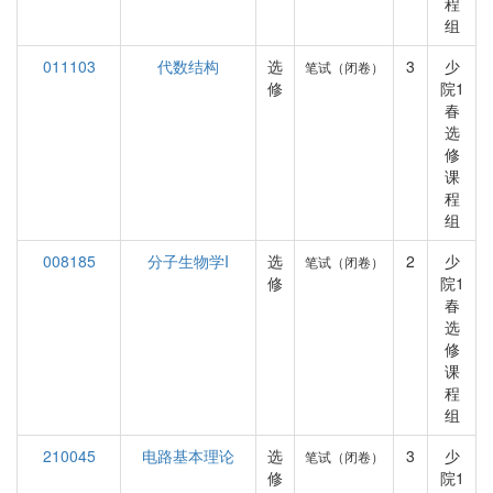
程
组
011103
代数结构
选
3
少
笔试（闭卷）
修
院1
春
选
修
课
程
组
008185
分子生物学I
选
2
少
笔试（闭卷）
修
院1
春
选
修
课
程
组
210045
电路基本理论
选
3
少
笔试（闭卷）
修
院1