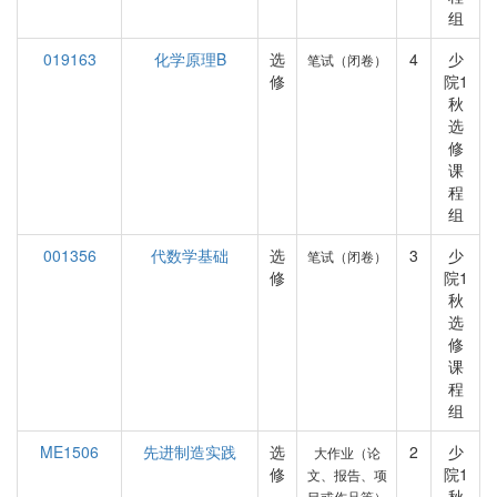
组
019163
化学原理B
选
4
少
笔试（闭卷）
修
院1
秋
选
修
课
程
组
001356
代数学基础
选
3
少
笔试（闭卷）
修
院1
秋
选
修
课
程
组
ME1506
先进制造实践
选
2
少
大作业（论
修
院1
文、报告、项
秋
目或作品等）