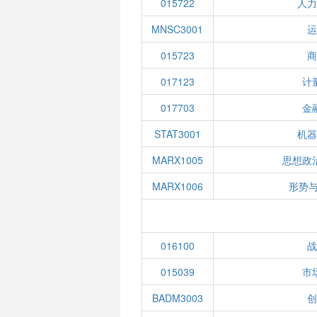
015722
人力
MNSC3001
运
015723
商
017123
计
017703
金
STAT3001
机器
MARX1005
思想政
MARX1006
形势与
016100
战
015039
市
BADM3003
创