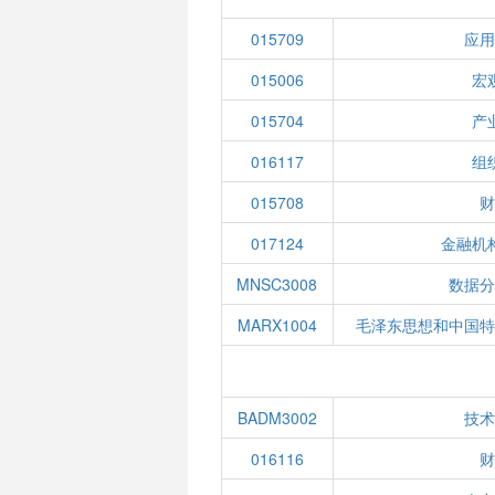
015709
应用
015006
宏
015704
产
016117
组
015708
财
017124
金融机
MNSC3008
数据分
MARX1004
毛泽东思想和中国特
BADM3002
技术
016116
财