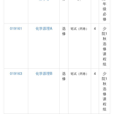
年
级
必
修
019161
化学原理A
选
4
少
笔试（闭卷）
修
院1
秋
选
修
课
程
组
019163
化学原理B
选
4
少
笔试（闭卷）
修
院1
秋
选
修
课
程
组