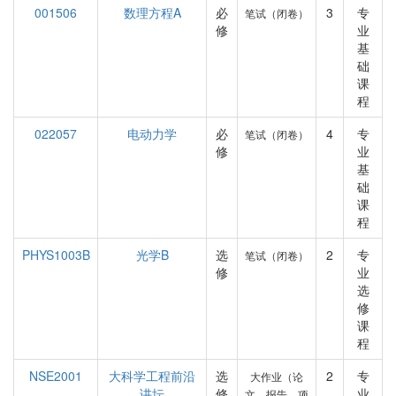
001506
数理方程A
必
3
专
笔试（闭卷）
修
业
基
础
课
程
022057
电动力学
必
4
专
笔试（闭卷）
修
业
基
础
课
程
PHYS1003B
光学B
选
2
专
笔试（闭卷）
修
业
选
修
课
程
NSE2001
大科学工程前沿
选
2
专
大作业（论
讲坛
修
业
文、报告、项