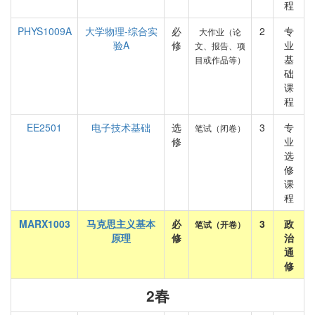
程
PHYS1009A
大学物理-综合实
必
2
专
大作业（论
验A
修
业
文、报告、项
基
目或作品等）
础
课
程
EE2501
电子技术基础
选
3
专
笔试（闭卷）
修
业
选
修
课
程
MARX1003
马克思主义基本
必
3
政
笔试（开卷）
原理
修
治
通
修
2春