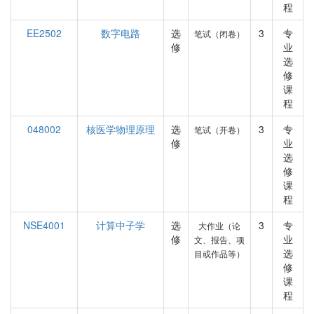
程
EE2502
数字电路
选
3
专
笔试（闭卷）
修
业
选
修
课
程
048002
核医学物理原理
选
3
专
笔试（开卷）
修
业
选
修
课
程
NSE4001
计算中子学
选
3
专
大作业（论
修
业
文、报告、项
选
目或作品等）
修
课
程