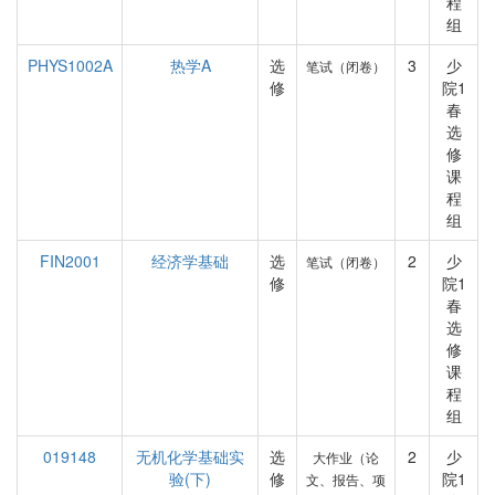
程
组
PHYS1002A
热学A
选
3
少
笔试（闭卷）
修
院1
春
选
修
课
程
组
FIN2001
经济学基础
选
2
少
笔试（闭卷）
修
院1
春
选
修
课
程
组
019148
无机化学基础实
选
2
少
大作业（论
验(下)
修
院1
文、报告、项