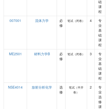
础
课
程
007001
流体力学
必
4
专
笔试（闭卷）
修
业
基
础
课
程
ME2501
材料力学B
必
3
专
笔试（闭卷）
修
业
基
础
课
程
NSE4014
放射分析化学
选
2
专
笔试（半开
修
业
卷）
选
修
课