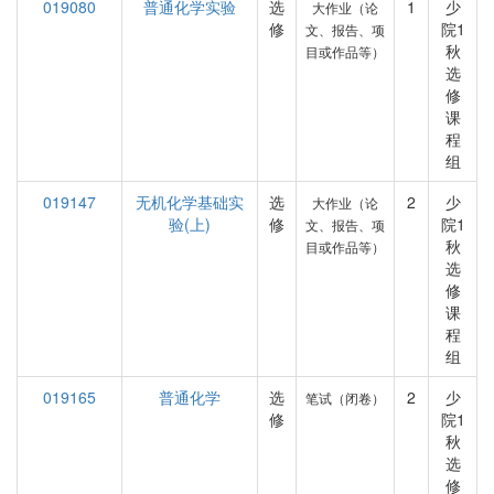
019080
普通化学实验
选
1
少
大作业（论
修
院1
文、报告、项
秋
目或作品等）
选
修
课
程
组
019147
无机化学基础实
选
2
少
大作业（论
验(上)
修
院1
文、报告、项
秋
目或作品等）
选
修
课
程
组
019165
普通化学
选
2
少
笔试（闭卷）
修
院1
秋
选
修