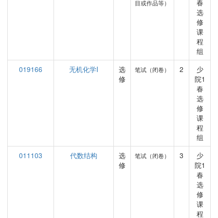
春
目或作品等）
选
修
课
程
组
019166
无机化学I
选
2
少
笔试（闭卷）
修
院1
春
选
修
课
程
组
011103
代数结构
选
3
少
笔试（闭卷）
修
院1
春
选
修
课
程