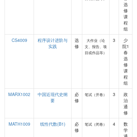
选
修
课
程
组
CS4009
程序设计进阶与
选
3
少
大作业（论
实践
修
院1
文、报告、项
春
目或作品等）
选
修
课
程
组
MARX1002
中国近现代史纲
必
3
政
笔试（开卷）
要
修
治
通
修
MATH1009
线性代数(B1)
必
4
数
笔试（闭卷）
修
学
通