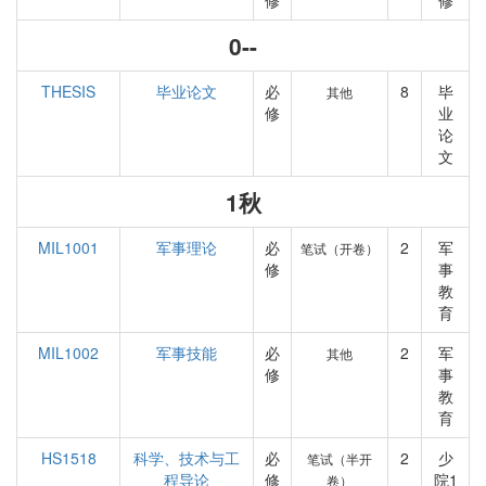
修
修
0--
THESIS
毕业论文
必
8
毕
其他
修
业
论
文
1秋
MIL1001
军事理论
必
2
军
笔试（开卷）
修
事
教
育
MIL1002
军事技能
必
2
军
其他
修
事
教
育
HS1518
科学、技术与工
必
2
少
笔试（半开
程导论
修
院1
卷）