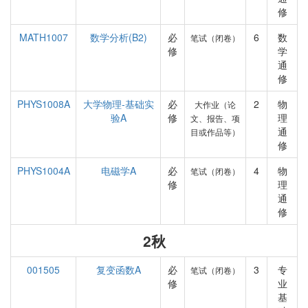
修
MATH1007
数学分析(B2)
必
6
数
笔试（闭卷）
修
学
通
修
PHYS1008A
大学物理-基础实
必
2
物
大作业（论
验A
修
理
文、报告、项
通
目或作品等）
修
PHYS1004A
电磁学A
必
4
物
笔试（闭卷）
修
理
通
修
2秋
001505
复变函数A
必
3
专
笔试（闭卷）
修
业
基