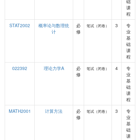
础
课
程
STAT2002
概率论与数理统
必
3
专
笔试（闭卷）
计
修
业
基
础
课
程
022392
理论力学A
必
4
专
笔试（闭卷）
修
业
基
础
课
程
MATH2001
计算方法
必
3
专
笔试（闭卷）
修
业
基
础
课