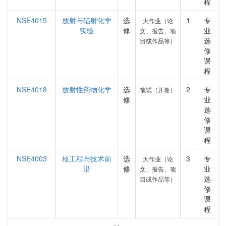
程
NSE4015
放射与辐射化学
选
1
专
大作业（论
实验
修
业
文、报告、项
选
目或作品等）
修
课
程
NSE4018
放射性药物化学
选
2
专
笔试（开卷）
修
业
选
修
课
程
NSE4003
核工程与技术前
选
3
专
大作业（论
沿
修
业
文、报告、项
选
目或作品等）
修
课
程