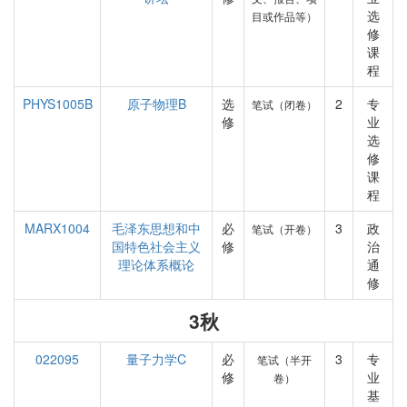
选
目或作品等）
修
课
程
PHYS1005B
原子物理B
选
2
专
笔试（闭卷）
修
业
选
修
课
程
MARX1004
毛泽东思想和中
必
3
政
笔试（开卷）
国特色社会主义
修
治
理论体系概论
通
修
3秋
022095
量子力学C
必
3
专
笔试（半开
修
业
卷）
基