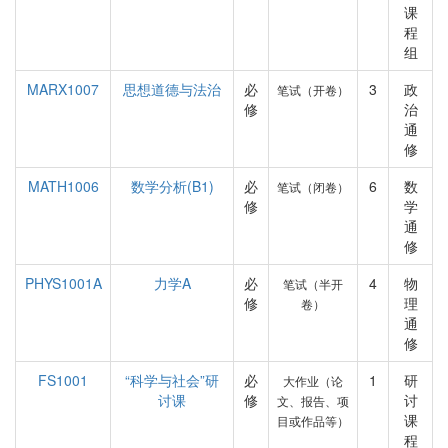
课
程
组
MARX1007
思想道德与法治
必
3
政
笔试（开卷）
修
治
通
修
MATH1006
数学分析(B1)
必
6
数
笔试（闭卷）
修
学
通
修
PHYS1001A
力学A
必
4
物
笔试（半开
修
理
卷）
通
修
FS1001
“科学与社会”研
必
1
研
大作业（论
讨课
修
讨
文、报告、项
课
目或作品等）
程