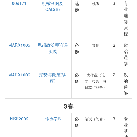
009171
机械制图及
选
3
专
机考
CAD(B)
修
业
选
修
课
程
MARX1005
思想政治理论课
必
2
政
其他
实践
修
治
通
修
MARX1006
形势与政策(讲
必
2
政
大作业（论
座)
修
治
文、报告、项
通
目或作品等）
修
3春
NSE2002
传热学B
必
3
专
笔试（闭卷）
修
业
基