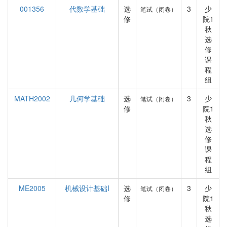
001356
代数学基础
选
3
少
笔试（闭卷）
修
院1
秋
选
修
课
程
组
MATH2002
几何学基础
选
3
少
笔试（闭卷）
修
院1
秋
选
修
课
程
组
ME2005
机械设计基础I
选
3
少
笔试（闭卷）
修
院1
秋
选