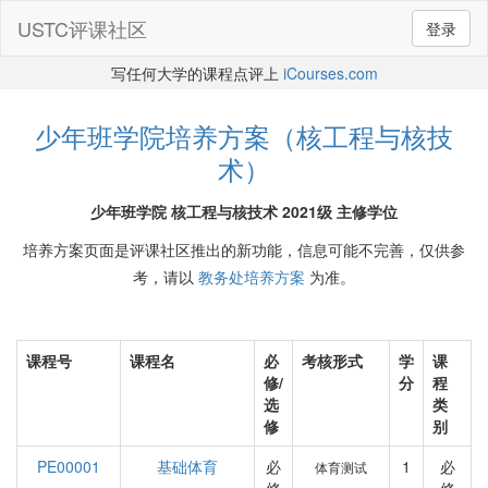
USTC评课社区
登录
写任何大学的课程点评上
iCourses.com
少年班学院培养方案（核工程与核技
术）
少年班学院 核工程与核技术 2021级 主修学位
培养方案页面是评课社区推出的新功能，信息可能不完善，仅供参
考，请以
教务处培养方案
为准。
课程号
课程名
必
考核形式
学
课
修/
分
程
选
类
修
别
PE00001
基础体育
必
1
必
体育测试