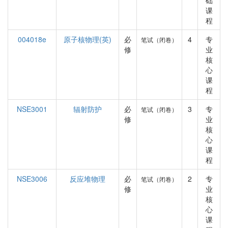
础
课
程
004018e
原子核物理(英)
必
4
专
笔试（闭卷）
修
业
核
心
课
程
NSE3001
辐射防护
必
3
专
笔试（闭卷）
修
业
核
心
课
程
NSE3006
反应堆物理
必
2
专
笔试（闭卷）
修
业
核
心
课