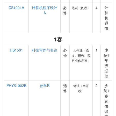
CS1001A
计算机程序设计
必
4
计
笔试（闭卷）
A
修
算
机
通
修
1春
HS1501
科技写作与表达
必
1
少
大作业（论
修
院1
文、报告、项
年
目或作品等）
级
必
修
PHYS1002B
热学B
选
2
少
笔试（半开
修
院1
卷）
春
选
修
课