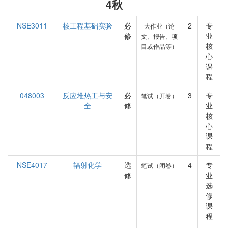
4秋
NSE3011
核工程基础实验
必
2
专
大作业（论
修
业
文、报告、项
核
目或作品等）
心
课
程
048003
反应堆热工与安
必
3
专
笔试（开卷）
全
修
业
核
心
课
程
NSE4017
辐射化学
选
4
专
笔试（闭卷）
修
业
选
修
课
程