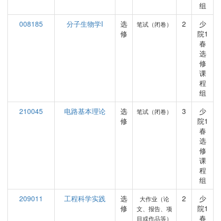
组
008185
分子生物学I
选
2
少
笔试（闭卷）
修
院1
春
选
修
课
程
组
210045
电路基本理论
选
3
少
笔试（闭卷）
修
院1
春
选
修
课
程
组
209011
工程科学实践
选
2
少
大作业（论
修
院1
文、报告、项
春
目或作品等）