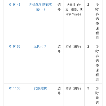
019148
无机化学基础实
选
2
少
大作业（论
验(下)
修
院1
文、报告、项
春
目或作品等）
选
修
课
程
组
019166
无机化学I
选
2
少
笔试（闭卷）
修
院1
春
选
修
课
程
组
011103
代数结构
选
3
少
笔试（闭卷）
修
院1
春
选