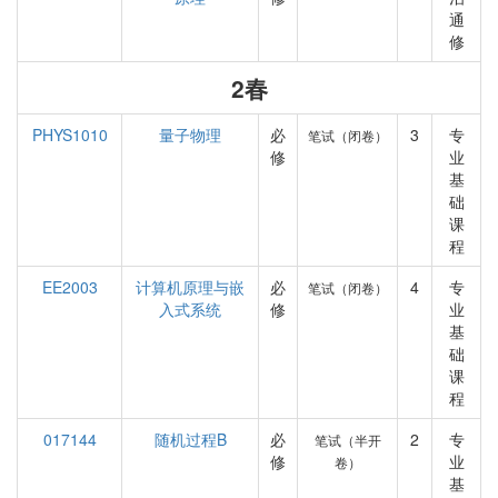
通
修
2春
PHYS1010
量子物理
必
3
专
笔试（闭卷）
修
业
基
础
课
程
EE2003
计算机原理与嵌
必
4
专
笔试（闭卷）
入式系统
修
业
基
础
课
程
017144
随机过程B
必
2
专
笔试（半开
修
业
卷）
基