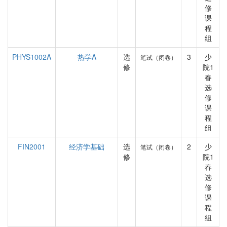
修
课
程
组
PHYS1002A
热学A
选
3
少
笔试（闭卷）
修
院1
春
选
修
课
程
组
FIN2001
经济学基础
选
2
少
笔试（闭卷）
修
院1
春
选
修
课
程
组