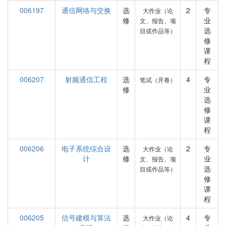
006197
通信网络与交换
选
2
专
大作业（论
修
业
文、报告、项
选
目或作品等）
修
课
程
006207
射频通信工程
选
4
专
笔试（开卷）
修
业
选
修
课
程
006206
电子系统综合设
选
2
专
大作业（论
计
修
业
文、报告、项
选
目或作品等）
修
课
程
006205
信号建模与算法
选
4
专
大作业（论