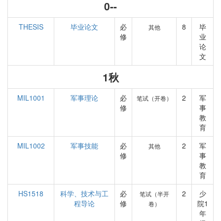
0--
THESIS
毕业论文
必
8
毕
其他
修
业
论
文
1秋
MIL1001
军事理论
必
2
军
笔试（开卷）
修
事
教
育
MIL1002
军事技能
必
2
军
其他
修
事
教
育
HS1518
科学、技术与工
必
2
少
笔试（半开
程导论
修
院1
卷）
年