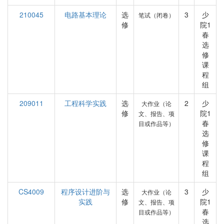
210045
电路基本理论
选
3
少
笔试（闭卷）
修
院1
春
选
修
课
程
组
209011
工程科学实践
选
2
少
大作业（论
修
院1
文、报告、项
春
目或作品等）
选
修
课
程
组
CS4009
程序设计进阶与
选
3
少
大作业（论
实践
修
院1
文、报告、项
春
目或作品等）
选