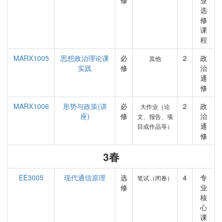
修
业
选
修
课
程
MARX1005
思想政治理论课
必
2
政
其他
实践
修
治
通
修
MARX1006
形势与政策(讲
必
2
政
大作业（论
座)
修
治
文、报告、项
通
目或作品等）
修
3春
EE3005
现代通信原理
选
4
专
笔试（闭卷）
修
业
核
心
课