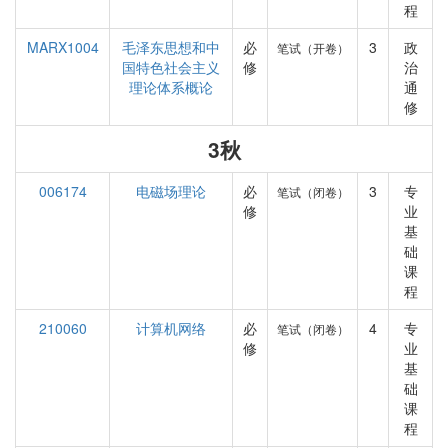
程
MARX1004
毛泽东思想和中
必
3
政
笔试（开卷）
国特色社会主义
修
治
理论体系概论
通
修
3秋
006174
电磁场理论
必
3
专
笔试（闭卷）
修
业
基
础
课
程
210060
计算机网络
必
4
专
笔试（闭卷）
修
业
基
础
课
程