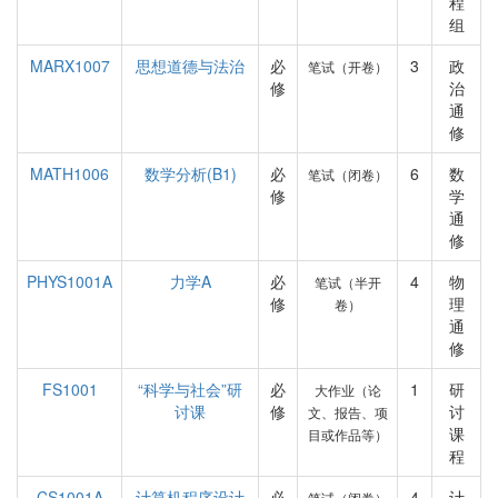
程
组
MARX1007
思想道德与法治
必
3
政
笔试（开卷）
修
治
通
修
MATH1006
数学分析(B1)
必
6
数
笔试（闭卷）
修
学
通
修
PHYS1001A
力学A
必
4
物
笔试（半开
修
理
卷）
通
修
FS1001
“科学与社会”研
必
1
研
大作业（论
讨课
修
讨
文、报告、项
课
目或作品等）
程
CS1001A
计算机程序设计
必
4
计
笔试（闭卷）