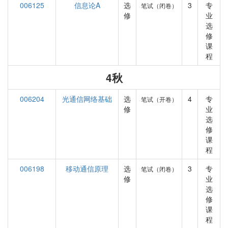
006125
信息论A
选
3
专
笔试（闭卷）
修
业
选
修
课
程
4秋
006204
光通信网络基础
选
4
专
笔试（开卷）
修
业
选
修
课
程
006198
移动通信原理
选
3
专
笔试（闭卷）
修
业
选
修
课
程