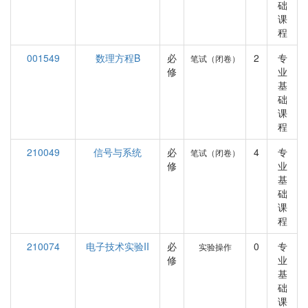
础
课
程
001549
数理方程B
必
2
专
笔试（闭卷）
修
业
基
础
课
程
210049
信号与系统
必
4
专
笔试（闭卷）
修
业
基
础
课
程
210074
电子技术实验II
必
0
专
实验操作
修
业
基
础
课