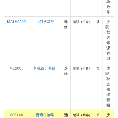
级
必
修
MATH2002
几何学基础
选
3
少
笔试（闭卷）
修
院1
秋
选
修
课
程
组
ME2005
机械设计基础I
选
3
少
笔试（闭卷）
修
院1
秋
选
修
课
程
组
008144
普通生物学
选
2
少
笔试（闭卷）