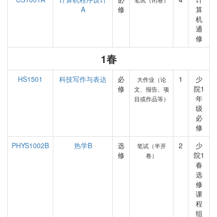
A
修
算
机
通
修
1春
HS1501
科技写作与表达
必
1
少
大作业（论
修
院1
文、报告、项
年
目或作品等）
级
必
修
PHYS1002B
热学B
选
2
少
笔试（半开
修
院1
卷）
春
选
修
课
程
组