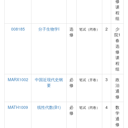
修
课
程
组
008185
分子生物学I
选
2
少
笔试（闭卷）
修
院1
春
选
修
课
程
组
MARX1002
中国近现代史纲
必
3
政
笔试（开卷）
要
修
治
通
修
MATH1009
线性代数(B1)
必
4
数
笔试（闭卷）
修
学
通
修