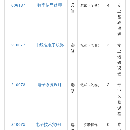
006187
数字信号处理
必
4
专
笔试（闭卷）
修
业
基
础
课
程
210077
非线性电子线路
选
3
专
笔试（闭卷）
修
业
选
修
课
程
210078
电子系统设计
选
2
专
笔试（闭卷）
修
业
选
修
课
程
210075
电子技术实验III
选
0
专
实验操作