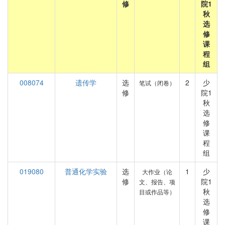
修
院1
秋
选
修
课
程
组
008074
遗传学
选
2
少
笔试（闭卷）
修
院1
秋
选
修
课
程
组
019080
普通化学实验
选
1
少
大作业（论
修
院1
文、报告、项
秋
目或作品等）
选
修
课