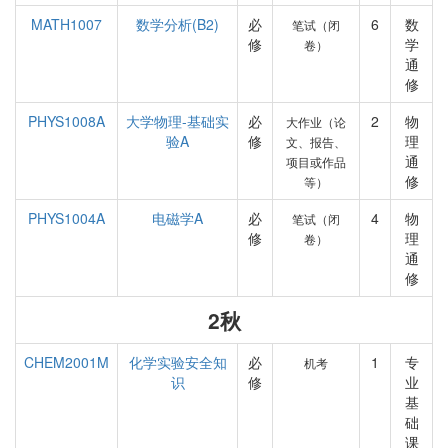
MATH1007
数学分析(B2)
必
6
数
笔试（闭
修
学
卷）
通
修
PHYS1008A
大学物理-基础实
必
2
物
大作业（论
验A
修
理
文、报告、
通
项目或作品
修
等）
PHYS1004A
电磁学A
必
4
物
笔试（闭
修
理
卷）
通
修
2秋
CHEM2001M
化学实验安全知
必
1
专
机考
识
修
业
基
础
课