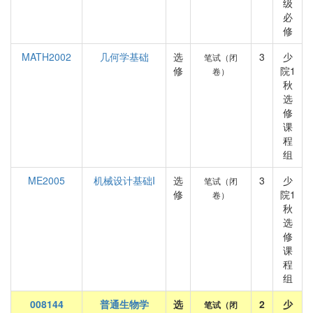
级
必
修
MATH2002
几何学基础
选
3
少
笔试（闭
修
院1
卷）
秋
选
修
课
程
组
ME2005
机械设计基础I
选
3
少
笔试（闭
修
院1
卷）
秋
选
修
课
程
组
008144
普通生物学
选
2
少
笔试（闭