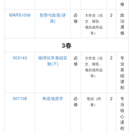
修
MARX1006
形势与政策(讲
必
2
政
大作业（论
座)
修
治
文、报告、
通
项目或作品
修
等）
3春
003143
物理化学基础实
必
2
专
大作业（论
验(下)
修
业
文、报告、
基
项目或作品
础
等）
课
程
007108
构造地质学
必
2
专
笔试（闭
修
业
卷）
核
心
课
程