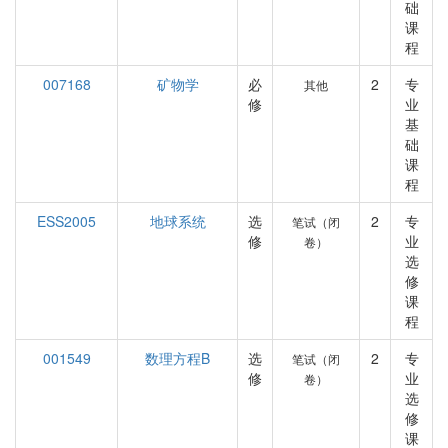
础
课
程
007168
矿物学
必
2
专
其他
修
业
基
础
课
程
ESS2005
地球系统
选
2
专
笔试（闭
修
业
卷）
选
修
课
程
001549
数理方程B
选
2
专
笔试（闭
修
业
卷）
选
修
课