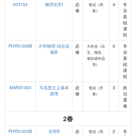
003154
物理化学I
必
4
专
笔试（闭
修
业
卷）
基
础
课
程
PHYS1009B
大学物理-综合实
必
0
专
大作业（论
验B
修
业
文、报告、
基
项目或作品
础
等）
课
程
MARX1003
马克思主义基本
必
3
政
笔试（开
原理
修
治
卷）
通
修
2春
PHYS1003B
光学B
必
2
专
笔试（闭