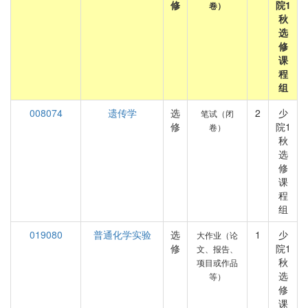
修
院1
卷）
秋
选
修
课
程
组
008074
遗传学
选
2
少
笔试（闭
修
院1
卷）
秋
选
修
课
程
组
019080
普通化学实验
选
1
少
大作业（论
修
院1
文、报告、
秋
项目或作品
选
等）
修
课