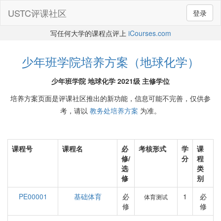
USTC评课社区
登录
写任何大学的课程点评上
iCourses.com
少年班学院培养方案（地球化学）
少年班学院 地球化学 2021级 主修学位
培养方案页面是评课社区推出的新功能，信息可能不完善，仅供参
考，请以
教务处培养方案
为准。
课程号
课程名
必
考核形式
学
课
修/
分
程
选
类
修
别
PE00001
基础体育
必
1
必
体育测试
修
修