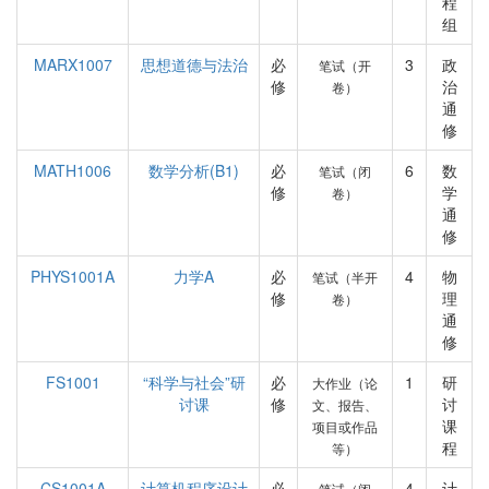
程
组
MARX1007
思想道德与法治
必
3
政
笔试（开
修
治
卷）
通
修
MATH1006
数学分析(B1)
必
6
数
笔试（闭
修
学
卷）
通
修
PHYS1001A
力学A
必
4
物
笔试（半开
修
理
卷）
通
修
FS1001
“科学与社会”研
必
1
研
大作业（论
讨课
修
讨
文、报告、
课
项目或作品
程
等）
CS1001A
计算机程序设计
必
4
计
笔试（闭