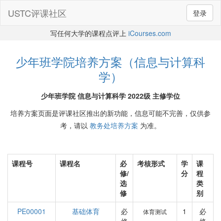
USTC评课社区
登录
写任何大学的课程点评上
iCourses.com
少年班学院培养方案（信息与计算科
学）
少年班学院 信息与计算科学 2022级 主修学位
培养方案页面是评课社区推出的新功能，信息可能不完善，仅供参
考，请以
教务处培养方案
为准。
课程号
课程名
必
考核形式
学
课
修/
分
程
选
类
修
别
PE00001
基础体育
必
1
必
体育测试