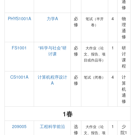
通
修
PHYS1001A
力学A
必
4
物
笔试（半开
修
理
卷）
通
修
FS1001
“科学与社会”研
必
1
研
大作业（论
讨课
修
讨
文、报告、项
课
目或作品等）
程
CS1001A
计算机程序设计
必
4
计
笔试（闭卷）
A
修
算
机
通
修
1春
209005
工程科学前沿
选
1
少
大作业（论
修
院1
文、报告、项