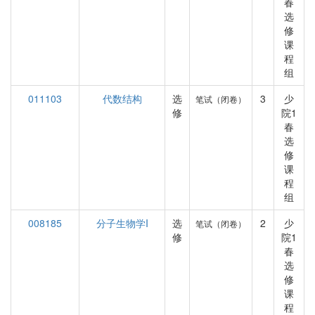
春
选
修
课
程
组
011103
代数结构
选
3
少
笔试（闭卷）
修
院1
春
选
修
课
程
组
008185
分子生物学I
选
2
少
笔试（闭卷）
修
院1
春
选
修
课
程