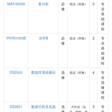
MATH3008
复分析
必
3
专
笔试（闭卷）
修
业
基
础
课
程
PHYS1003B
光学B
必
2
专
笔试（闭卷）
修
业
基
础
课
程
DS2002
数据库系统概论
选
4
专
笔试（闭卷）
修
业
选
修
课
程
DS3001
数据分析及实践
选
3
专
大作业（论
修
业
文、报告、项