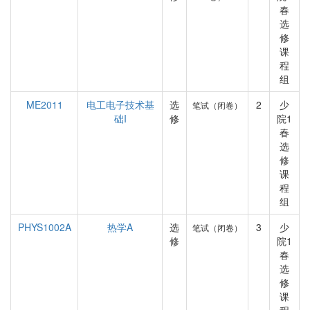
春
选
修
课
程
组
ME2011
电工电子技术基
选
2
少
笔试（闭卷）
础I
修
院1
春
选
修
课
程
组
PHYS1002A
热学A
选
3
少
笔试（闭卷）
修
院1
春
选
修
课