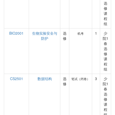
选
修
课
程
组
BIO2001
生物实验安全与
选
1
少
机考
防护
修
院1
春
选
修
课
程
组
CS2501
数据结构
选
3
少
笔试（闭卷）
修
院1
春
选
修
课
程
组