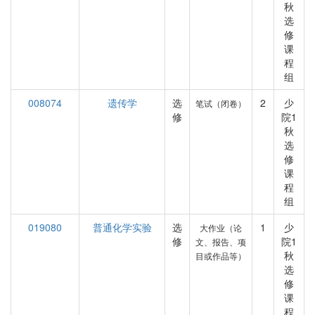
秋
选
修
课
程
组
008074
遗传学
选
2
少
笔试（闭卷）
修
院1
秋
选
修
课
程
组
019080
普通化学实验
选
1
少
大作业（论
修
院1
文、报告、项
秋
目或作品等）
选
修
课
程