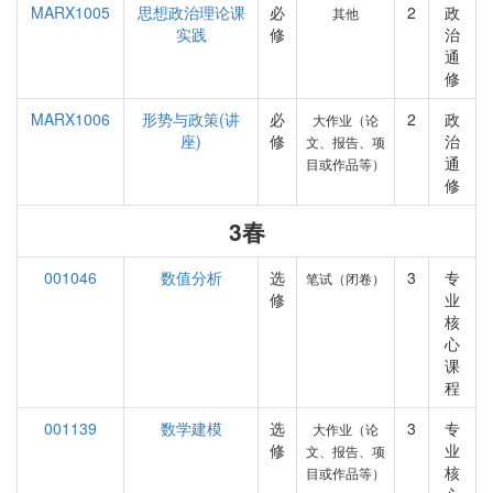
MARX1005
思想政治理论课
必
2
政
其他
实践
修
治
通
修
MARX1006
形势与政策(讲
必
2
政
大作业（论
座)
修
治
文、报告、项
通
目或作品等）
修
3春
001046
数值分析
选
3
专
笔试（闭卷）
修
业
核
心
课
程
001139
数学建模
选
3
专
大作业（论
修
业
文、报告、项
核
目或作品等）