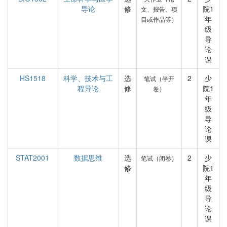
导论
修
院1
文、报告、项
年
目或作品等）
级
导
论
课
HS1518
科学、技术与工
选
2
少
笔试（半开
程导论
修
院1
卷）
年
级
导
论
课
STAT2001
数据思维
选
2
少
笔试（闭卷）
修
院1
年
级
导
论
课