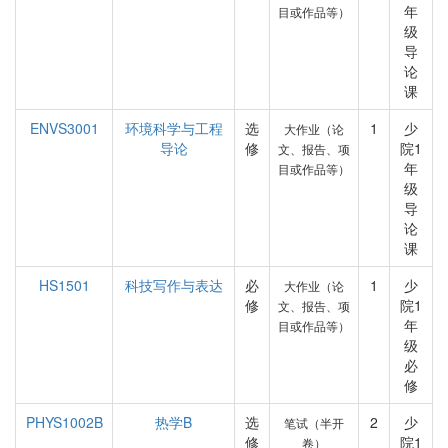
年
目或作品等）
级
导
论
课
ENVS3001
环境科学与工程
选
1
少
大作业（论
导论
修
院1
文、报告、项
年
目或作品等）
级
导
论
课
HS1501
科技写作与表达
必
1
少
大作业（论
修
院1
文、报告、项
年
目或作品等）
级
必
修
PHYS1002B
热学B
选
2
少
笔试（半开
修
院1
卷）