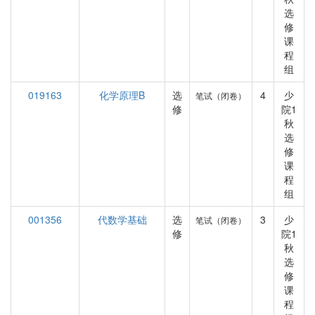
选
修
课
程
组
019163
化学原理B
选
4
少
笔试（闭卷）
修
院1
秋
选
修
课
程
组
001356
代数学基础
选
3
少
笔试（闭卷）
修
院1
秋
选
修
课
程