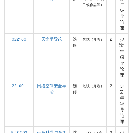
年
目或作品等）
级
导
论
课
022166
天文学导论
选
2
少
笔试（开卷）
修
院1
年
级
导
论
课
221001
网络空间安全导
选
2
少
笔试（开卷）
论
修
院1
年
级
导
论
课
BIO1502
生命科学与医学
选
2
少
大作业（论