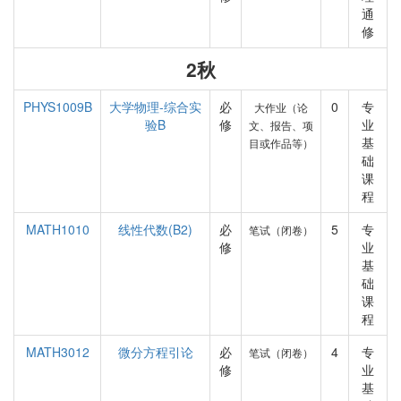
通
修
2秋
PHYS1009B
大学物理-综合实
必
0
专
大作业（论
验B
修
业
文、报告、项
基
目或作品等）
础
课
程
MATH1010
线性代数(B2)
必
5
专
笔试（闭卷）
修
业
基
础
课
程
MATH3012
微分方程引论
必
4
专
笔试（闭卷）
修
业
基