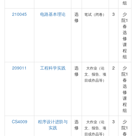
组
210045
电路基本理论
选
3
少
笔试（闭卷）
修
院1
春
选
修
课
程
组
209011
工程科学实践
选
2
少
大作业（论
修
院1
文、报告、项
春
目或作品等）
选
修
课
程
组
CS4009
程序设计进阶与
选
3
少
大作业（论
实践
修
院1
文、报告、项
春
目或作品等）