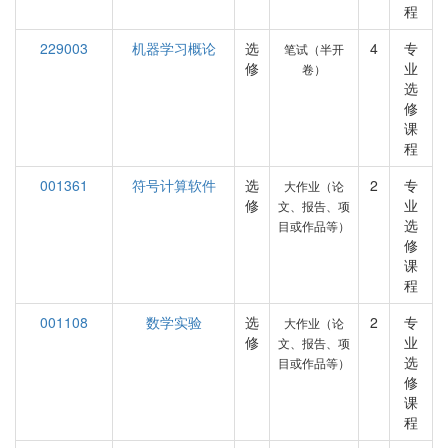
程
229003
机器学习概论
选
4
专
笔试（半开
修
业
卷）
选
修
课
程
001361
符号计算软件
选
2
专
大作业（论
修
业
文、报告、项
选
目或作品等）
修
课
程
001108
数学实验
选
2
专
大作业（论
修
业
文、报告、项
选
目或作品等）
修
课
程