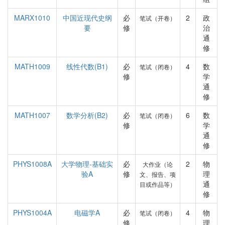
MARX1010
中国近现代史纲
必
2
政
笔试（开卷）
要
修
治
通
修
MATH1009
线性代数(B1)
必
4
数
笔试（闭卷）
修
学
通
修
MATH1007
数学分析(B2)
必
6
数
笔试（闭卷）
修
学
通
修
PHYS1008A
大学物理-基础实
必
2
物
大作业（论
验A
修
理
文、报告、项
通
目或作品等）
修
PHYS1004A
电磁学A
必
4
物
笔试（闭卷）
修
理