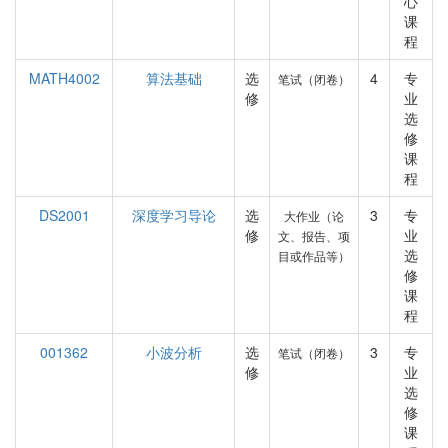
心
课
程
MATH4002
算法基础
选
4
专
笔试（闭卷）
修
业
选
修
课
程
DS2001
深度学习导论
选
3
专
大作业（论
修
业
文、报告、项
选
目或作品等）
修
课
程
001362
小波分析
选
3
专
笔试（闭卷）
修
业
选
修
课