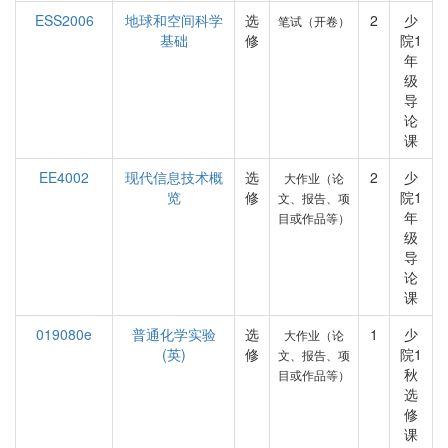
ESS2006
地球和空间科学
选
2
少
笔试（开卷）
基础
修
院1
年
级
导
论
课
EE4002
现代信息技术概
选
2
少
大作业（论
览
修
院1
文、报告、项
年
目或作品等）
级
导
论
课
019080e
普通化学实验
选
1
少
大作业（论
(英)
修
院1
文、报告、项
秋
目或作品等）
选
修
课