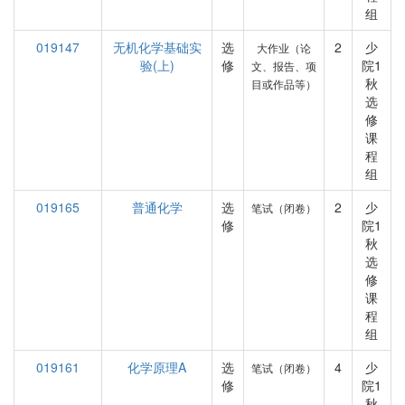
组
019147
无机化学基础实
选
2
少
大作业（论
验(上)
修
院1
文、报告、项
秋
目或作品等）
选
修
课
程
组
019165
普通化学
选
2
少
笔试（闭卷）
修
院1
秋
选
修
课
程
组
019161
化学原理A
选
4
少
笔试（闭卷）
修
院1
秋