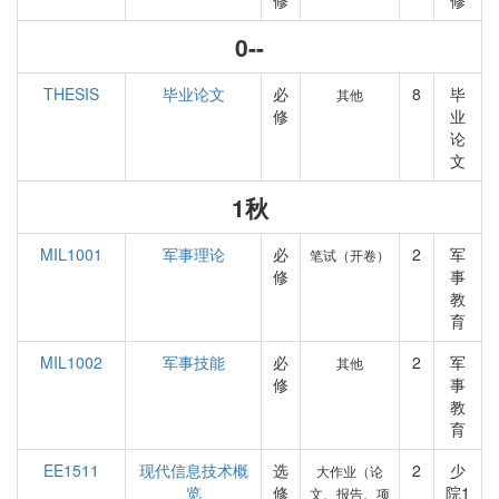
修
修
0--
THESIS
毕业论文
必
8
毕
其他
修
业
论
文
1秋
MIL1001
军事理论
必
2
军
笔试（开卷）
修
事
教
育
MIL1002
军事技能
必
2
军
其他
修
事
教
育
EE1511
现代信息技术概
选
2
少
大作业（论
览
修
院1
文、报告、项