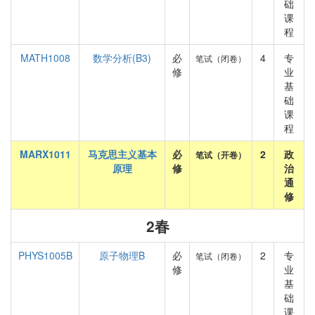
础
课
程
MATH1008
数学分析(B3)
必
4
专
笔试（闭卷）
修
业
基
础
课
程
MARX1011
马克思主义基本
必
2
政
笔试（开卷）
原理
修
治
通
修
2春
PHYS1005B
原子物理B
必
2
专
笔试（闭卷）
修
业
基
础
课