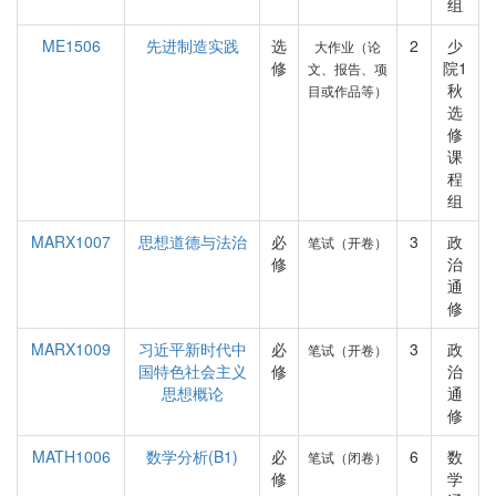
组
ME1506
先进制造实践
选
2
少
大作业（论
修
院1
文、报告、项
秋
目或作品等）
选
修
课
程
组
MARX1007
思想道德与法治
必
3
政
笔试（开卷）
修
治
通
修
MARX1009
习近平新时代中
必
3
政
笔试（开卷）
国特色社会主义
修
治
思想概论
通
修
MATH1006
数学分析(B1)
必
6
数
笔试（闭卷）
修
学