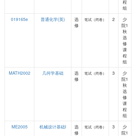
程
组
019165e
普通化学(英)
选
2
少
笔试（闭卷）
修
院1
秋
选
修
课
程
组
MATH2002
几何学基础
选
3
少
笔试（闭卷）
修
院1
秋
选
修
课
程
组
ME2005
机械设计基础I
选
3
少
笔试（闭卷）
修
院1