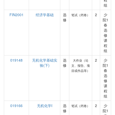
程
组
FIN2001
经济学基础
选
2
少
笔试（闭卷）
修
院1
春
选
修
课
程
组
019148
无机化学基础实
选
2
少
大作业（论
验(下)
修
院1
文、报告、项
春
目或作品等）
选
修
课
程
组
019166
无机化学I
选
2
少
笔试（闭卷）
修
院1