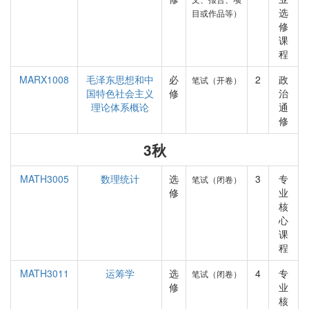
选
目或作品等）
修
课
程
MARX1008
毛泽东思想和中
必
2
政
笔试（开卷）
国特色社会主义
修
治
理论体系概论
通
修
3秋
MATH3005
数理统计
选
3
专
笔试（闭卷）
修
业
核
心
课
程
MATH3011
运筹学
选
4
专
笔试（闭卷）
修
业
核