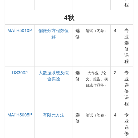
程
4秋
MATH5010P
偏微分方程数值
选
4
专
笔试（闭卷）
解
修
业
选
修
课
程
DS3002
大数据系统及综
选
2
专
大作业（论
合实验
修
业
文、报告、项
选
目或作品等）
修
课
程
MATH5005P
有限元方法
选
4
专
笔试（闭卷）
修
业
选
修