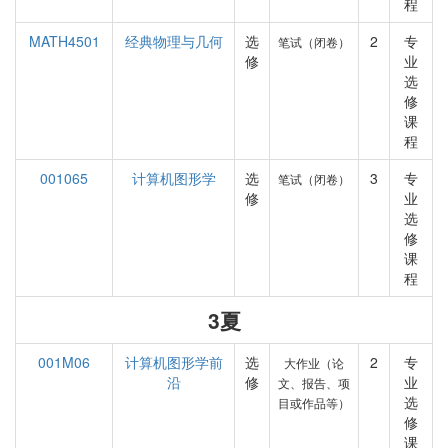
程
MATH4501
经典物理与几何
选
2
专
笔试（闭卷）
修
业
选
修
课
程
001065
计算机图形学
选
3
专
笔试（闭卷）
修
业
选
修
课
程
3夏
001M06
计算机图形学前
选
2
专
大作业（论
沿
修
业
文、报告、项
选
目或作品等）
修
课