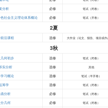
复分析
必修
笔试（闭卷）
特色社会主义理论体系概论
必修
笔试（开卷）
2夏
学前沿课程
选修
大作业（论文、报告、项目或作
3秋
数几何初步
选修
笔试（闭卷）
等实分析
选修
其他
器学习概论
选修
笔试（半开卷）
运筹学
选修
笔试（闭卷）
泛函分析
必修
笔试（闭卷）
微分几何
必修
笔试（闭卷）