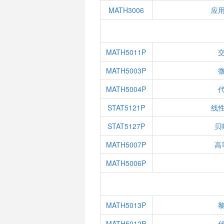
MATH3006
应
MATH5011P
MATH5003P
MATH5004P
STAT5121P
线
STAT5127P
贝
MATH5007P
高
MATH5006P
MATH5013P
MATH5012P