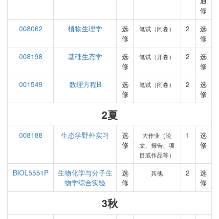
通
修
008062
植物生理学
选
2
选
笔试（闭卷）
修
修
008198
基础生态学
选
2
选
笔试（开卷）
修
修
001549
数理方程B
选
2
选
笔试（闭卷）
修
修
2夏
008188
生态学野外实习
选
1
选
大作业（论
修
修
文、报告、项
目或作品等）
BIOL5551P
生物化学与分子生
选
2
选
其他
物学综合实验
修
修
3秋