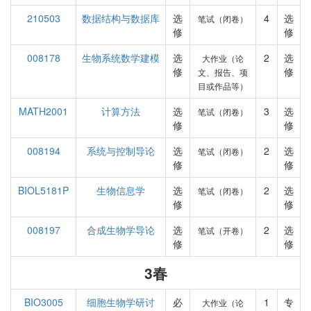
210503
数据结构与数据库
选
4
选
笔试（闭卷）
修
修
008178
生物系统数学建模
选
2
选
大作业（论
修
修
文、报告、项
目或作品等）
MATH2001
计算方法
选
3
选
笔试（闭卷）
修
修
008194
系统与控制导论
选
2
选
笔试（闭卷）
修
修
BIOL5181P
生物信息学
选
2
选
笔试（闭卷）
修
修
008197
合成生物学导论
选
2
选
笔试（开卷）
修
修
3春
BIO3005
细胞生物学研讨
必
1
专
大作业（论