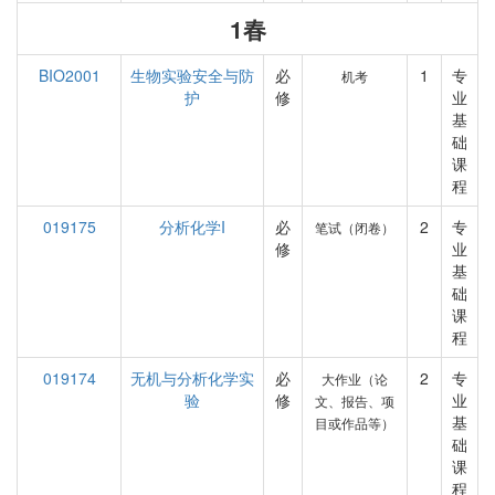
1春
BIO2001
生物实验安全与防
必
1
专
机考
护
修
业
基
础
课
程
019175
分析化学I
必
2
专
笔试（闭卷）
修
业
基
础
课
程
019174
无机与分析化学实
必
2
专
大作业（论
验
修
业
文、报告、项
基
目或作品等）
础
课
程