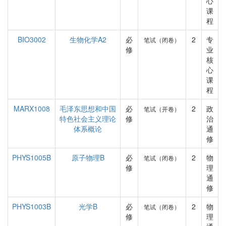
心
课
程
BIO3002
生物化学A2
必
2
专
笔试（闭卷）
修
业
核
心
课
程
MARX1008
毛泽东思想和中国
必
2
政
笔试（开卷）
特色社会主义理论
修
治
体系概论
通
修
PHYS1005B
原子物理B
必
2
物
笔试（闭卷）
修
理
通
修
PHYS1003B
光学B
必
2
物
笔试（闭卷）
修
理