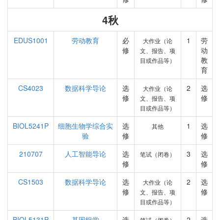
4秋
EDUS1001
劳动教育
必
1
劳
大作业（论
修
动
文、报告、项
教
目或作品等）
育
CS4023
数据科学导论
选
2
选
大作业（论
修
修
文、报告、项
目或作品等）
BIOL5241P
细胞生物学综合实
选
1
选
其他
验
修
修
210707
人工智能导论
选
3
选
笔试（闭卷）
修
修
CS1503
数据科学导论
选
2
选
大作业（论
修
修
文、报告、项
目或作品等）
BIOL5131P
基因组学
选
2
选
笔试（闭卷）