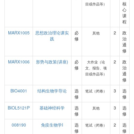
核
目或作品等）
心
课
程
MARX1005
思想政治理论课实
必
2
政
其他
践
修
治
通
修
MARX1006
形势与政策(讲座)
必
2
政
大作业（论
修
治
文、报告、项
通
目或作品等）
修
BIO4001
结构生物学导论
选
3
选
笔试（闭卷）
修
修
BIOL5121P
基础神经科学
选
3
选
其他
修
修
008190
免疫生物学I
选
2
选
笔试（闭卷）
修
修