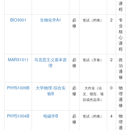
课
程
BIO3001
生物化学A1
必
2
专
笔试（闭卷）
修
业
核
心
课
程
MARX1011
马克思主义基本原
必
2
政
笔试（开卷）
理
修
治
通
修
PHYS1009B
大学物理-综合实
必
0
物
大作业（论
验B
修
理
文、报告、项
通
目或作品等）
修
PHYS1004B
电磁学B
必
4
物
笔试（闭卷）
修
理
通