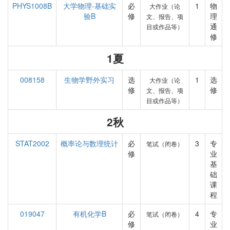
PHYS1008B
大学物理-基础实
必
1
物
大作业（论
验B
修
理
文、报告、项
通
目或作品等）
修
1夏
008158
生物学野外实习
选
1
选
大作业（论
修
修
文、报告、项
目或作品等）
2秋
STAT2002
概率论与数理统计
必
3
专
笔试（闭卷）
修
业
基
础
课
程
019047
有机化学B
必
4
专
笔试（闭卷）
修
业