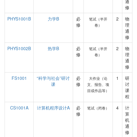
通
修
PHYS1001B
力学B
必
2
物
笔试（半开
修
理
卷）
通
修
PHYS1002B
热学B
必
2
物
笔试（半开
修
理
卷）
通
修
FS1001
“科学与社会”研讨
必
1
研
大作业（论
课
修
讨
文、报告、项
课
目或作品等）
程
CS1001A
计算机程序设计A
必
4
计
笔试（闭卷）
修
算
机
通
修