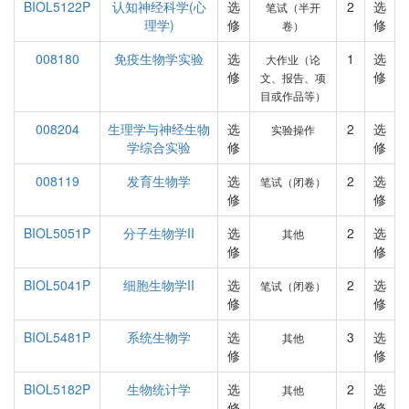
BIOL5122P
认知神经科学(心
选
2
选
笔试（半开
理学)
修
修
卷）
008180
免疫生物学实验
选
1
选
大作业（论
修
修
文、报告、项
目或作品等）
008204
生理学与神经生物
选
2
选
实验操作
学综合实验
修
修
008119
发育生物学
选
2
选
笔试（闭卷）
修
修
BIOL5051P
分子生物学II
选
2
选
其他
修
修
BIOL5041P
细胞生物学II
选
2
选
笔试（闭卷）
修
修
BIOL5481P
系统生物学
选
3
选
其他
修
修
BIOL5182P
生物统计学
选
2
选
其他
修
修