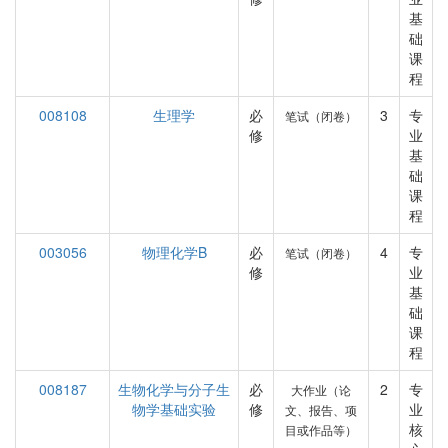
基
础
课
程
008108
生理学
必
3
专
笔试（闭卷）
修
业
基
础
课
程
003056
物理化学B
必
4
专
笔试（闭卷）
修
业
基
础
课
程
008187
生物化学与分子生
必
2
专
大作业（论
物学基础实验
修
业
文、报告、项
核
目或作品等）