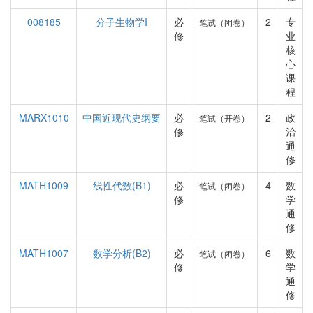
008185
分子生物学I
必
2
专
笔试（闭卷）
修
业
核
心
课
程
MARX1010
中国近现代史纲要
必
2
政
笔试（开卷）
修
治
通
修
MATH1009
线性代数(B1)
必
4
数
笔试（闭卷）
修
学
通
修
MATH1007
数学分析(B2)
必
6
数
笔试（闭卷）
修
学
通
修