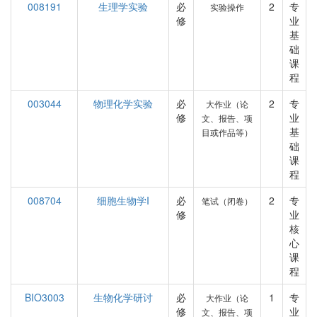
008191
生理学实验
必
2
专
实验操作
修
业
基
础
课
程
003044
物理化学实验
必
2
专
大作业（论
修
业
文、报告、项
基
目或作品等）
础
课
程
008704
细胞生物学I
必
2
专
笔试（闭卷）
修
业
核
心
课
程
BIO3003
生物化学研讨
必
1
专
大作业（论
修
业
文、报告、项