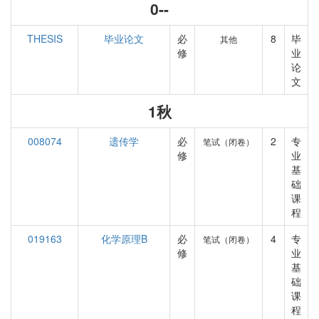
0--
THESIS
毕业论文
必
8
毕
其他
修
业
论
文
1秋
008074
遗传学
必
2
专
笔试（闭卷）
修
业
基
础
课
程
019163
化学原理B
必
4
专
笔试（闭卷）
修
业
基
础
课
程