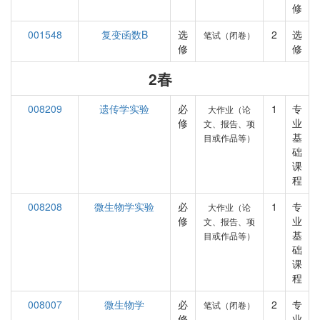
修
001548
复变函数B
选
2
选
笔试（闭卷）
修
修
2春
008209
遗传学实验
必
1
专
大作业（论
修
业
文、报告、项
基
目或作品等）
础
课
程
008208
微生物学实验
必
1
专
大作业（论
修
业
文、报告、项
基
目或作品等）
础
课
程
008007
微生物学
必
2
专
笔试（闭卷）
修
业