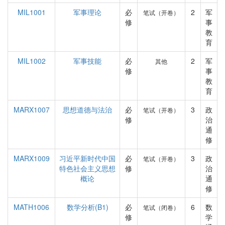
MIL1001
军事理论
必
2
军
笔试（开卷）
修
事
教
育
MIL1002
军事技能
必
2
军
其他
修
事
教
育
MARX1007
思想道德与法治
必
3
政
笔试（开卷）
修
治
通
修
MARX1009
习近平新时代中国
必
3
政
笔试（开卷）
特色社会主义思想
修
治
概论
通
修
MATH1006
数学分析(B1)
必
6
数
笔试（闭卷）
修
学