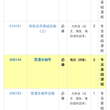
基
础
课
程
019151
有机化学基础实验
必
2
专
大作业（论
(上)
修
业
文、报告、项
基
目或作品等）
础
课
程
008144
普通生物学
必
2
专
笔试（闭卷）
修
业
基
础
课
程
008183
普通生物学实验
必
1
专
大作业（论
修
业
文、报告、项
基
目或作品等）
础