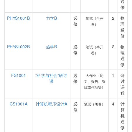
通
修
PHYS1001B
力学B
必
2
物
笔试（半开
修
理
卷）
通
修
PHYS1002B
热学B
必
2
物
笔试（半开
修
理
卷）
通
修
FS1001
“科学与社会”研讨
必
1
研
大作业（论
课
修
讨
文、报告、项
课
目或作品等）
程
CS1001A
计算机程序设计A
必
4
计
笔试（闭卷）
修
算
机
通
修