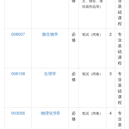
修
业
文、报告、项
基
目或作品等）
础
课
程
008007
微生物学
必
2
专
笔试（闭卷）
修
业
基
础
课
程
008108
生理学
必
3
专
笔试（闭卷）
修
业
基
础
课
程
003056
物理化学B
必
4
专
笔试（闭卷）
修
业
基