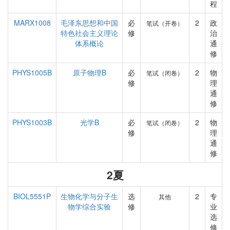
程
MARX1008
毛泽东思想和中国
必
2
政
笔试（开卷）
特色社会主义理论
修
治
体系概论
通
修
PHYS1005B
原子物理B
必
2
物
笔试（闭卷）
修
理
通
修
PHYS1003B
光学B
必
2
物
笔试（闭卷）
修
理
通
修
2夏
BIOL5551P
生物化学与分子生
选
2
专
其他
物学综合实验
修
业
选
修