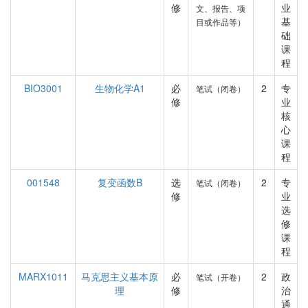
修
业
文、报告、项
基
目或作品等）
础
课
程
BIO3001
生物化学A1
必
2
专
笔试（闭卷）
修
业
核
心
课
程
001548
复变函数B
选
2
专
笔试（闭卷）
修
业
选
修
课
程
MARX1011
马克思主义基本原
必
2
政
笔试（开卷）
理
修
治
通