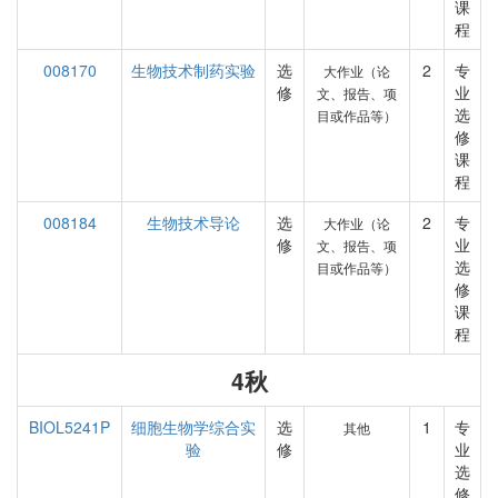
课
程
008170
生物技术制药实验
选
2
专
大作业（论
修
业
文、报告、项
选
目或作品等）
修
课
程
008184
生物技术导论
选
2
专
大作业（论
修
业
文、报告、项
选
目或作品等）
修
课
程
4秋
BIOL5241P
细胞生物学综合实
选
1
专
其他
验
修
业
选
修