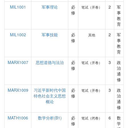
MIL1001
军事理论
必
2
军
笔试（开卷）
修
事
教
育
MIL1002
军事技能
必
2
军
其他
修
事
教
育
MARX1007
思想道德与法治
必
3
政
笔试（开卷）
修
治
通
修
MARX1009
习近平新时代中国
必
3
政
笔试（开卷）
特色社会主义思想
修
治
概论
通
修
MATH1006
数学分析(B1)
必
6
数
笔试（闭卷）
修
学