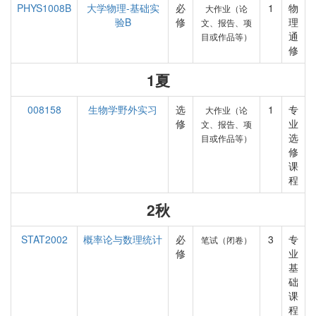
PHYS1008B
大学物理-基础实
必
1
物
大作业（论
验B
修
理
文、报告、项
通
目或作品等）
修
1夏
008158
生物学野外实习
选
1
专
大作业（论
修
业
文、报告、项
选
目或作品等）
修
课
程
2秋
STAT2002
概率论与数理统计
必
3
专
笔试（闭卷）
修
业
基
础
课
程