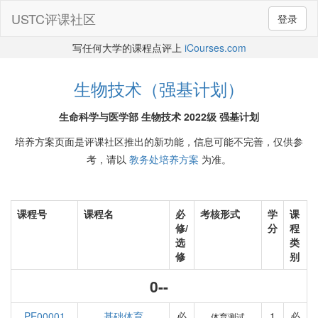
USTC评课社区
登录
写任何大学的课程点评上
iCourses.com
生物技术（强基计划）
生命科学与医学部 生物技术 2022级 强基计划
培养方案页面是评课社区推出的新功能，信息可能不完善，仅供参
考，请以
教务处培养方案
为准。
课程号
课程名
必
考核形式
学
课
修/
分
程
选
类
修
别
0--
PE00001
基础体育
必
1
必
体育测试