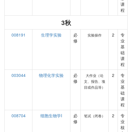
课
程
3秋
008191
生理学实验
必
2
专
实验操作
修
业
基
础
课
程
003044
物理化学实验
必
2
专
大作业（论
修
业
文、报告、项
基
目或作品等）
础
课
程
008704
细胞生物学I
必
2
专
笔试（闭卷）
修
业
核