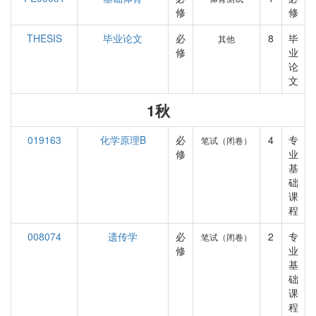
修
修
THESIS
毕业论文
必
8
毕
其他
修
业
论
文
1秋
019163
化学原理B
必
4
专
笔试（闭卷）
修
业
基
础
课
程
008074
遗传学
必
2
专
笔试（闭卷）
修
业
基
础
课
程