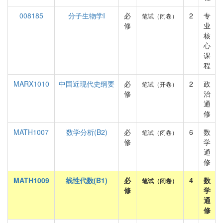
008185
分子生物学I
必
2
专
笔试（闭卷）
修
业
核
心
课
程
MARX1010
中国近现代史纲要
必
2
政
笔试（开卷）
修
治
通
修
MATH1007
数学分析(B2)
必
6
数
笔试（闭卷）
修
学
通
修
MATH1009
线性代数(B1)
必
4
数
笔试（闭卷）
修
学
通
修