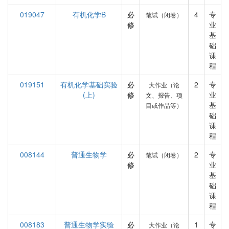
019047
有机化学B
必
4
专
笔试（闭卷）
修
业
基
础
课
程
019151
有机化学基础实验
必
2
专
大作业（论
(上)
修
业
文、报告、项
基
目或作品等）
础
课
程
008144
普通生物学
必
2
专
笔试（闭卷）
修
业
基
础
课
程
008183
普通生物学实验
必
1
专
大作业（论