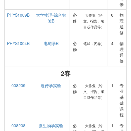
修
PHYS1009B
大学物理-综合实
必
0
物
大作业（论
验B
修
理
文、报告、项
通
目或作品等）
修
PHYS1004B
电磁学B
必
4
物
笔试（闭卷）
修
理
通
修
2春
008209
遗传学实验
必
1
专
大作业（论
修
业
文、报告、项
基
目或作品等）
础
课
程
008208
微生物学实验
必
1
专
大作业（论