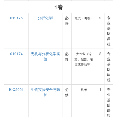
1春
019175
分析化学I
必
2
专
笔试（闭卷）
修
业
基
础
课
程
019174
无机与分析化学实
必
2
专
大作业（论
验
修
业
文、报告、项
基
目或作品等）
础
课
程
BIO2001
生物实验安全与防
必
1
专
机考
护
修
业
基
础
课
程