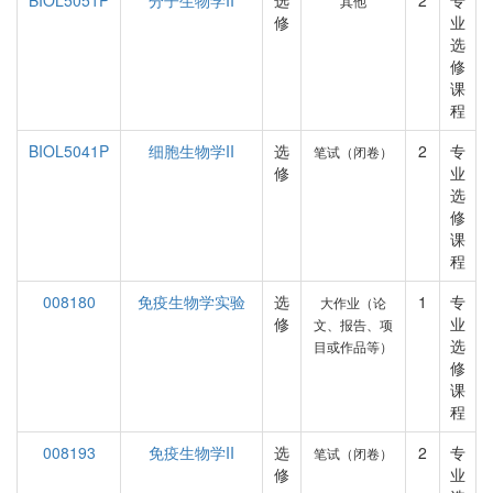
BIOL5051P
分子生物学II
选
2
专
其他
修
业
选
修
课
程
BIOL5041P
细胞生物学II
选
2
专
笔试（闭卷）
修
业
选
修
课
程
008180
免疫生物学实验
选
1
专
大作业（论
修
业
文、报告、项
选
目或作品等）
修
课
程
008193
免疫生物学II
选
2
专
笔试（闭卷）
修
业