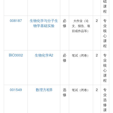
础
课
程
008187
生物化学与分子生
必
2
专
大作业（论
物学基础实验
修
业
文、报告、项
核
目或作品等）
心
课
程
BIO3002
生物化学A2
必
2
专
笔试（闭卷）
修
业
核
心
课
程
001549
数理方程B
选
2
专
笔试（闭卷）
修
业
选
修
课