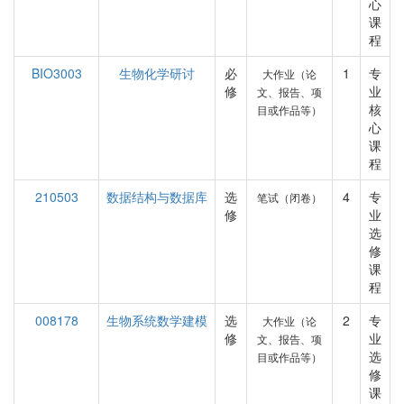
心
课
程
BIO3003
生物化学研讨
必
1
专
大作业（论
修
业
文、报告、项
核
目或作品等）
心
课
程
210503
数据结构与数据库
选
4
专
笔试（闭卷）
修
业
选
修
课
程
008178
生物系统数学建模
选
2
专
大作业（论
修
业
文、报告、项
选
目或作品等）
修
课