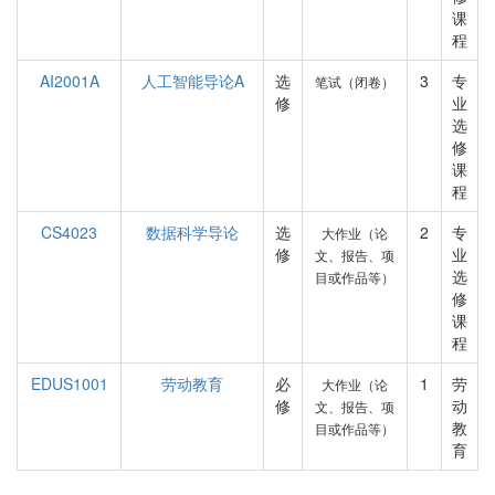
课
程
AI2001A
人工智能导论A
选
3
专
笔试（闭卷）
修
业
选
修
课
程
CS4023
数据科学导论
选
2
专
大作业（论
修
业
文、报告、项
选
目或作品等）
修
课
程
EDUS1001
劳动教育
必
1
劳
大作业（论
修
动
文、报告、项
教
目或作品等）
育