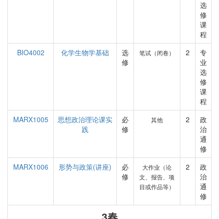
选
修
课
程
BIO4002
化学生物学基础
选
2
专
笔试（闭卷）
修
业
选
修
课
程
MARX1005
思想政治理论课实
必
2
政
其他
践
修
治
通
修
MARX1006
形势与政策(讲座)
必
2
政
大作业（论
修
治
文、报告、项
通
目或作品等）
修
3春