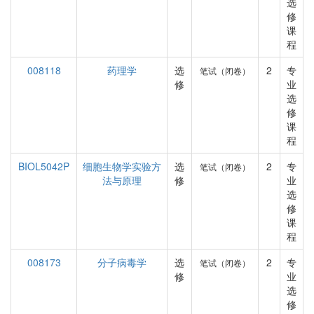
选
修
课
程
008118
药理学
选
2
专
笔试（闭卷）
修
业
选
修
课
程
BIOL5042P
细胞生物学实验方
选
2
专
笔试（闭卷）
法与原理
修
业
选
修
课
程
008173
分子病毒学
选
2
专
笔试（闭卷）
修
业
选
修