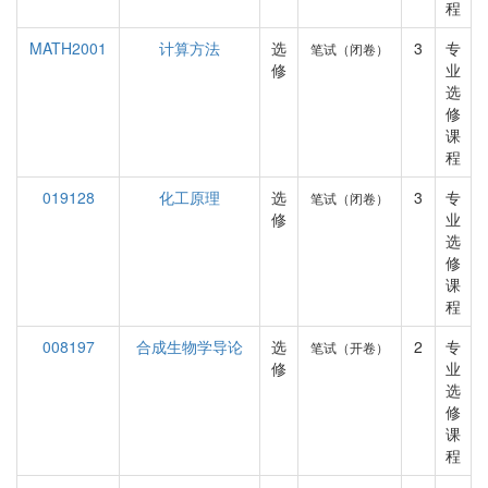
程
MATH2001
计算方法
选
3
专
笔试（闭卷）
修
业
选
修
课
程
019128
化工原理
选
3
专
笔试（闭卷）
修
业
选
修
课
程
008197
合成生物学导论
选
2
专
笔试（开卷）
修
业
选
修
课
程