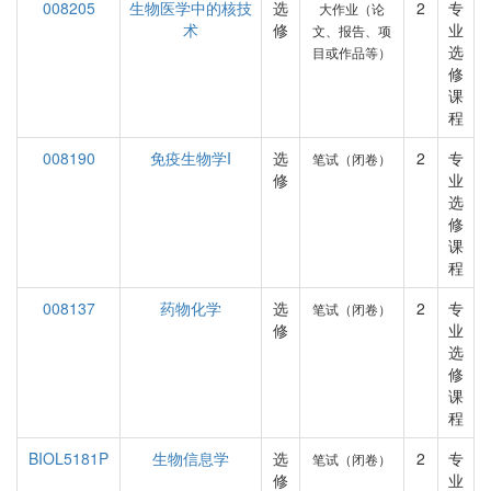
008205
生物医学中的核技
选
2
专
大作业（论
术
修
业
文、报告、项
选
目或作品等）
修
课
程
008190
免疫生物学I
选
2
专
笔试（闭卷）
修
业
选
修
课
程
008137
药物化学
选
2
专
笔试（闭卷）
修
业
选
修
课
程
BIOL5181P
生物信息学
选
2
专
笔试（闭卷）
修
业