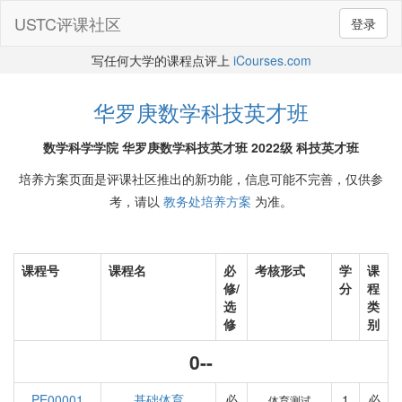
USTC评课社区
登录
写任何大学的课程点评上
iCourses.com
华罗庚数学科技英才班
数学科学学院 华罗庚数学科技英才班 2022级 科技英才班
培养方案页面是评课社区推出的新功能，信息可能不完善，仅供参
考，请以
教务处培养方案
为准。
课程号
课程名
必
考核形式
学
课
修/
分
程
选
类
修
别
0--
PE00001
基础体育
必
1
必
体育测试