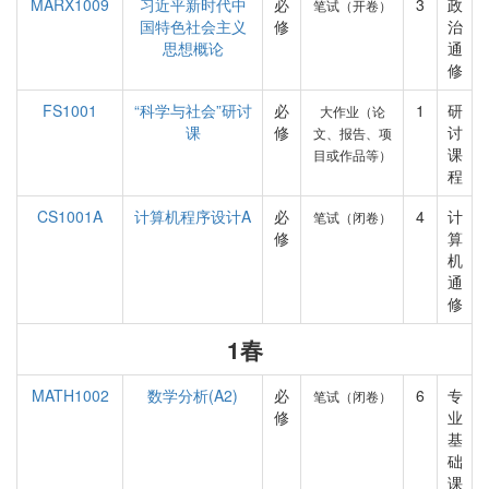
MARX1009
习近平新时代中
必
3
政
笔试（开卷）
国特色社会主义
修
治
思想概论
通
修
FS1001
“科学与社会”研讨
必
1
研
大作业（论
课
修
讨
文、报告、项
课
目或作品等）
程
CS1001A
计算机程序设计A
必
4
计
笔试（闭卷）
修
算
机
通
修
1春
MATH1002
数学分析(A2)
必
6
专
笔试（闭卷）
修
业
基
础
课