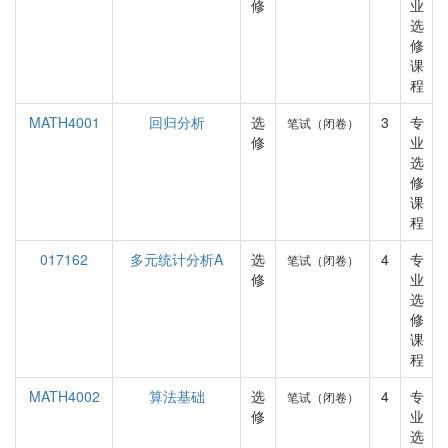
修
业
选
修
课
程
MATH4001
回归分析
选
3
专
笔试（闭卷）
修
业
选
修
课
程
017162
多元统计分析A
选
4
专
笔试（闭卷）
修
业
选
修
课
程
MATH4002
算法基础
选
4
专
笔试（闭卷）
修
业
选