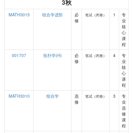
3秋
MATH3015
组合学进阶
必
1
专
笔试（闭卷）
修
业
核
心
课
程
001707
拓扑学(H)
必
4
专
笔试（闭卷）
修
业
核
心
课
程
MATH3010
组合学
选
3
专
笔试（闭卷）
修
业
选
修
课
程