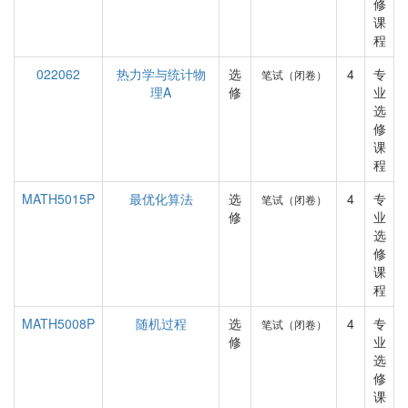
修
课
程
022062
热力学与统计物
选
4
专
笔试（闭卷）
理A
修
业
选
修
课
程
MATH5015P
最优化算法
选
4
专
笔试（闭卷）
修
业
选
修
课
程
MATH5008P
随机过程
选
4
专
笔试（闭卷）
修
业
选
修
课