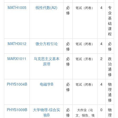
MATH1005
线性代数(A2)
必
4
专
笔试（闭卷）
修
业
基
础
课
程
MATH3012
微分方程引论
必
4
必
笔试（闭卷）
修
修
MARX1011
马克思主义基本
必
2
政
笔试（开卷）
原理
修
治
通
修
PHYS1004B
电磁学B
必
4
物
笔试（闭卷）
修
理
通
修
PHYS1009B
大学物理-综合实
必
0
物
大作业（论
验B
修
理
文、报告、项