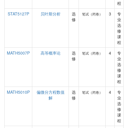
程
STAT5127P
贝叶斯分析
选
3
专
笔试（闭卷）
修
业
选
修
课
程
MATH5007P
高等概率论
选
4
专
笔试（闭卷）
修
业
选
修
课
程
MATH5010P
偏微分方程数值
选
4
专
笔试（闭卷）
解
修
业
选
修
课
程