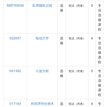
MATH3006
应用随机过程
选
3
专
笔试（闭卷）
修
业
选
修
课
程
022057
电动力学
选
4
专
笔试（闭卷）
修
业
选
修
课
程
001362
小波分析
选
3
专
笔试（闭卷）
修
业
选
修
课
程
017164
时间序列分析A
选
4
专
笔试（闭卷）