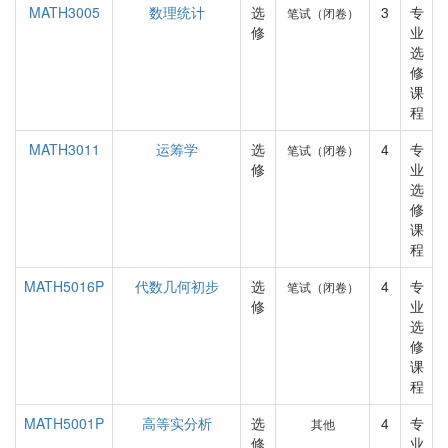
MATH3005
数理统计
选
3
专
笔试（闭卷）
修
业
选
修
课
程
MATH3011
运筹学
选
4
专
笔试（闭卷）
修
业
选
修
课
程
MATH5016P
代数几何初步
选
4
专
笔试（闭卷）
修
业
选
修
课
程
MATH5001P
高等实分析
选
4
专
其他
修
业