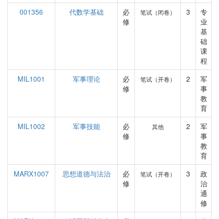
001356
代数学基础
必
3
专
笔试（闭卷）
修
业
基
础
课
程
MIL1001
军事理论
必
2
军
笔试（开卷）
修
事
教
育
MIL1002
军事技能
必
2
军
其他
修
事
教
育
MARX1007
思想道德与法治
必
3
政
笔试（开卷）
修
治
通
修