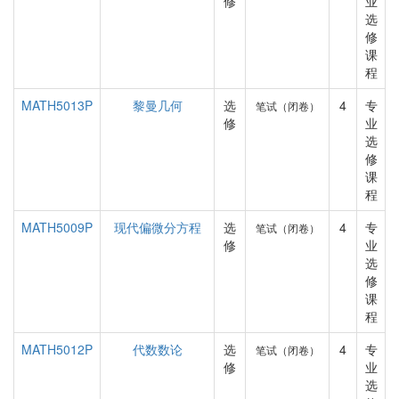
修
业
选
修
课
程
MATH5013P
黎曼几何
选
4
专
笔试（闭卷）
修
业
选
修
课
程
MATH5009P
现代偏微分方程
选
4
专
笔试（闭卷）
修
业
选
修
课
程
MATH5012P
代数数论
选
4
专
笔试（闭卷）
修
业
选