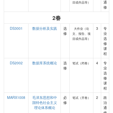
通
目或作品等）
修
2春
DS3001
数据分析及实践
选
3
专
大作业（论
修
业
文、报告、项
选
目或作品等）
修
课
程
DS2002
数据库系统概论
选
4
专
笔试（闭卷）
修
业
选
修
课
程
MARX1008
毛泽东思想和中
必
2
政
笔试（开卷）
国特色社会主义
修
治
理论体系概论
通
修