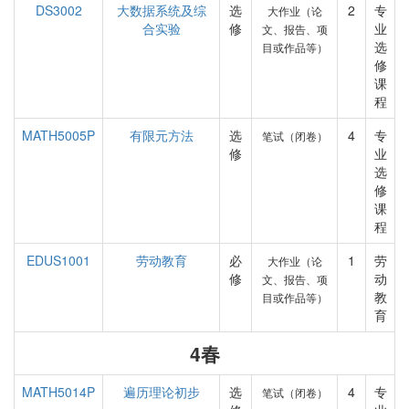
DS3002
大数据系统及综
选
2
专
大作业（论
合实验
修
业
文、报告、项
选
目或作品等）
修
课
程
MATH5005P
有限元方法
选
4
专
笔试（闭卷）
修
业
选
修
课
程
EDUS1001
劳动教育
必
1
劳
大作业（论
修
动
文、报告、项
教
目或作品等）
育
4春
MATH5014P
遍历理论初步
选
4
专
笔试（闭卷）