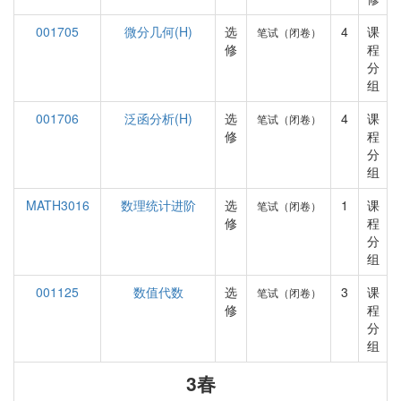
001705
微分几何(H)
选
4
课
笔试（闭卷）
修
程
分
组
001706
泛函分析(H)
选
4
课
笔试（闭卷）
修
程
分
组
MATH3016
数理统计进阶
选
1
课
笔试（闭卷）
修
程
分
组
001125
数值代数
选
3
课
笔试（闭卷）
修
程
分
组
3春