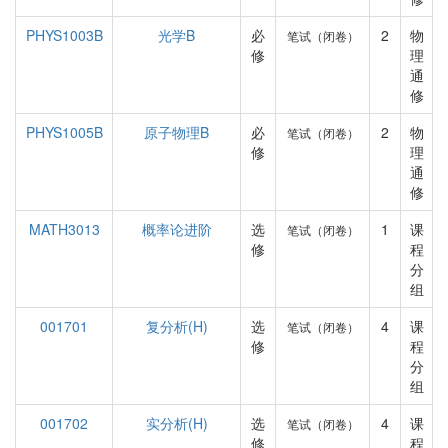
PHYS1003B
光学B
必
2
物
笔试（闭卷）
修
理
通
修
PHYS1005B
原子物理B
必
2
物
笔试（闭卷）
修
理
通
修
MATH3013
概率论进阶
选
1
课
笔试（闭卷）
修
程
分
组
001701
复分析(H)
选
4
课
笔试（闭卷）
修
程
分
组
001702
实分析(H)
选
4
课
笔试（闭卷）
修
程