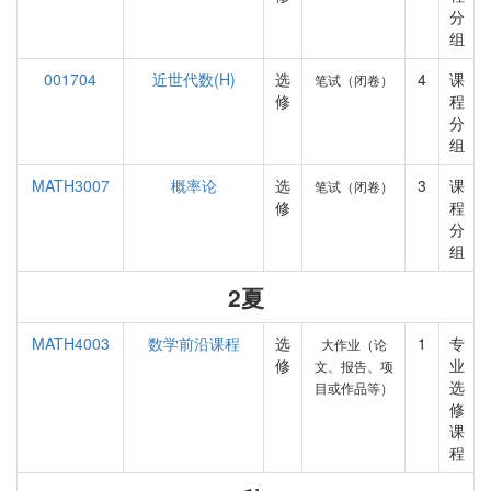
分
组
001704
近世代数(H)
选
4
课
笔试（闭卷）
修
程
分
组
MATH3007
概率论
选
3
课
笔试（闭卷）
修
程
分
组
2夏
MATH4003
数学前沿课程
选
1
专
大作业（论
修
业
文、报告、项
选
目或作品等）
修
课
程