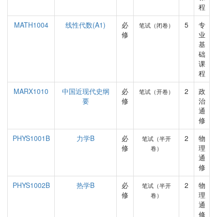
程
MATH1004
线性代数(A1)
必
5
专
笔试（闭卷）
修
业
基
础
课
程
MARX1010
中国近现代史纲
必
2
政
笔试（开卷）
要
修
治
通
修
PHYS1001B
力学B
必
2
物
笔试（半开
修
理
卷）
通
修
PHYS1002B
热学B
必
2
物
笔试（半开
修
理
卷）
通
修