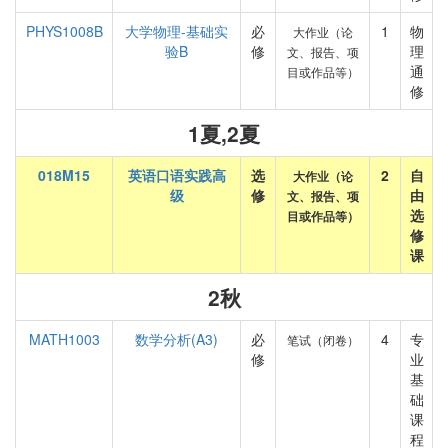
PHYS1008B
大学物理-基础实
必
1
物
大作业（论
验B
修
理
文、报告、项
通
目或作品等）
修
1夏,2夏
018M15
英语口语实践高
选
2
自
大作业（论
级
修
由
文、报告、项
选
目或作品等）
修
课
2秋
MATH1003
数学分析(A3)
必
4
专
笔试（闭卷）
修
业
基
础
课
程