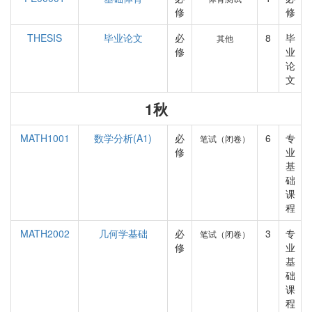
修
修
THESIS
毕业论文
必
8
毕
其他
修
业
论
文
1秋
MATH1001
数学分析(A1)
必
6
专
笔试（闭卷）
修
业
基
础
课
程
MATH2002
几何学基础
必
3
专
笔试（闭卷）
修
业
基
础
课
程