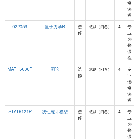
修
课
程
022059
量子力学B
选
4
专
笔试（闭卷）
修
业
选
修
课
程
MATH5006P
图论
选
4
专
笔试（闭卷）
修
业
选
修
课
程
STAT5121P
线性统计模型
选
4
专
笔试（闭卷）
修
业
选
修
课