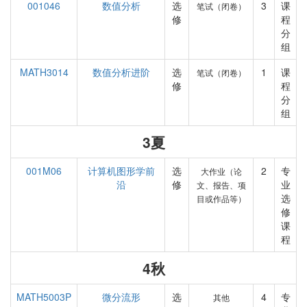
001046
数值分析
选
3
课
笔试（闭卷）
修
程
分
组
MATH3014
数值分析进阶
选
1
课
笔试（闭卷）
修
程
分
组
3夏
001M06
计算机图形学前
选
2
专
大作业（论
沿
修
业
文、报告、项
选
目或作品等）
修
课
程
4秋
MATH5003P
微分流形
选
4
专
其他