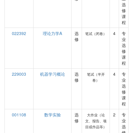
选
修
课
程
022392
理论力学A
选
4
专
笔试（闭卷）
修
业
选
修
课
程
229003
机器学习概论
选
4
专
笔试（半开
修
业
卷）
选
修
课
程
001108
数学实验
选
2
专
大作业（论
修
业
文、报告、项
选
目或作品等）
修