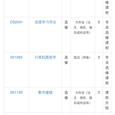
修
课
程
DS2001
深度学习导论
选
3
专
大作业（论
修
业
文、报告、项
选
目或作品等）
修
课
程
001065
计算机图形学
选
3
专
笔试（闭卷）
修
业
选
修
课
程
001139
数学建模
选
3
课
大作业（论
修
程
文、报告、项
分
目或作品等）
组