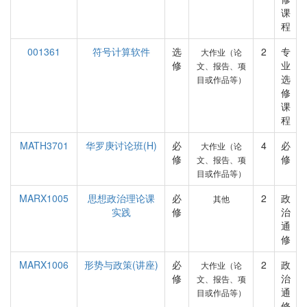
课
程
001361
符号计算软件
选
2
专
大作业（论
修
业
文、报告、项
选
目或作品等）
修
课
程
MATH3701
华罗庚讨论班(H)
必
4
必
大作业（论
修
修
文、报告、项
目或作品等）
MARX1005
思想政治理论课
必
2
政
其他
实践
修
治
通
修
MARX1006
形势与政策(讲座)
必
2
政
大作业（论
修
治
文、报告、项
通
目或作品等）
修