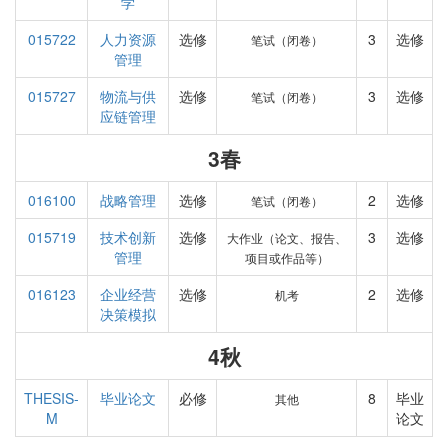
学
015722
人力资源
选修
3
选修
笔试（闭卷）
管理
015727
物流与供
选修
3
选修
笔试（闭卷）
应链管理
3春
016100
战略管理
选修
2
选修
笔试（闭卷）
015719
技术创新
选修
3
选修
大作业（论文、报告、
管理
项目或作品等）
016123
企业经营
选修
2
选修
机考
决策模拟
4秋
THESIS-
毕业论文
必修
8
毕业
其他
M
论文