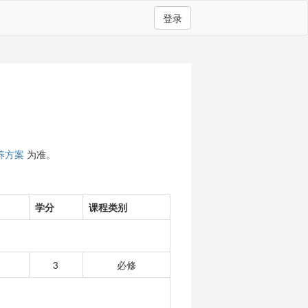
登录
养方案
为准。
学分
课程类别
3
必修
）