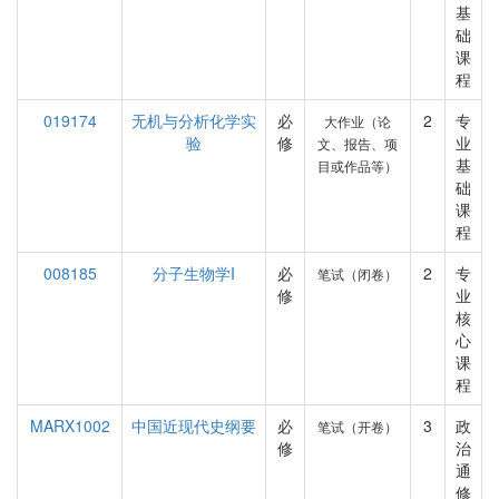
基
础
课
程
019174
无机与分析化学实
必
2
专
大作业（论
验
修
业
文、报告、项
基
目或作品等）
础
课
程
008185
分子生物学I
必
2
专
笔试（闭卷）
修
业
核
心
课
程
MARX1002
中国近现代史纲要
必
3
政
笔试（开卷）
修
治
通
修