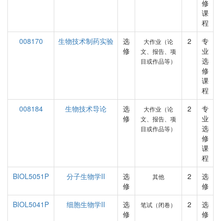
修
课
程
008170
生物技术制药实验
选
2
专
大作业（论
修
业
文、报告、项
选
目或作品等）
修
课
程
008184
生物技术导论
选
2
专
大作业（论
修
业
文、报告、项
选
目或作品等）
修
课
程
BIOL5051P
分子生物学II
选
2
选
其他
修
修
BIOL5041P
细胞生物学II
选
2
选
笔试（闭卷）
修
修