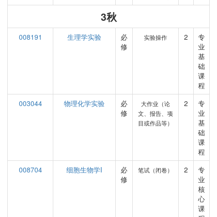
3秋
008191
生理学实验
必
2
专
实验操作
修
业
基
础
课
程
003044
物理化学实验
必
2
专
大作业（论
修
业
文、报告、项
基
目或作品等）
础
课
程
008704
细胞生物学I
必
2
专
笔试（闭卷）
修
业
核
心
课