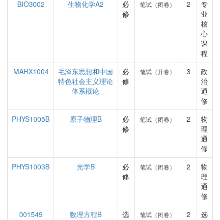
BIO3002
生物化学A2
必
2
专
笔试（闭卷）
修
业
核
心
课
程
MARX1004
毛泽东思想和中国
必
3
政
笔试（开卷）
特色社会主义理论
修
治
体系概论
通
修
PHYS1005B
原子物理B
必
2
物
笔试（闭卷）
修
理
通
修
PHYS1003B
光学B
必
2
物
笔试（闭卷）
修
理
通
修
001549
数理方程B
选
2
选
笔试（闭卷）