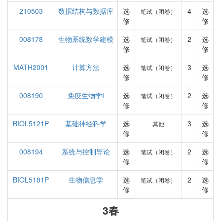
210503
数据结构与数据库
选
4
选
笔试（闭卷）
修
修
008178
生物系统数学建模
选
2
选
笔试（闭卷）
修
修
MATH2001
计算方法
选
3
选
笔试（闭卷）
修
修
008190
免疫生物学I
选
2
选
笔试（闭卷）
修
修
BIOL5121P
基础神经科学
选
3
选
其他
修
修
008194
系统与控制导论
选
2
选
笔试（闭卷）
修
修
BIOL5181P
生物信息学
选
2
选
笔试（闭卷）
修
修
3春