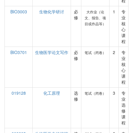
程
BIO3003
生物化学研讨
必
1
专
大作业（论
修
业
文、报告、项
核
目或作品等）
心
课
程
BIO3701
生物医学论文写作
必
2
专
笔试（闭卷）
修
业
核
心
课
程
019128
化工原理
选
3
专
笔试（闭卷）
修
业
选
修
课
程