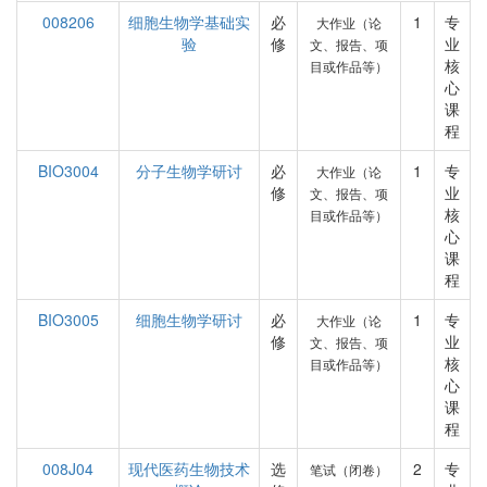
008206
细胞生物学基础实
必
1
专
大作业（论
验
修
业
文、报告、项
核
目或作品等）
心
课
程
BIO3004
分子生物学研讨
必
1
专
大作业（论
修
业
文、报告、项
核
目或作品等）
心
课
程
BIO3005
细胞生物学研讨
必
1
专
大作业（论
修
业
文、报告、项
核
目或作品等）
心
课
程
008J04
现代医药生物技术
选
2
专
笔试（闭卷）