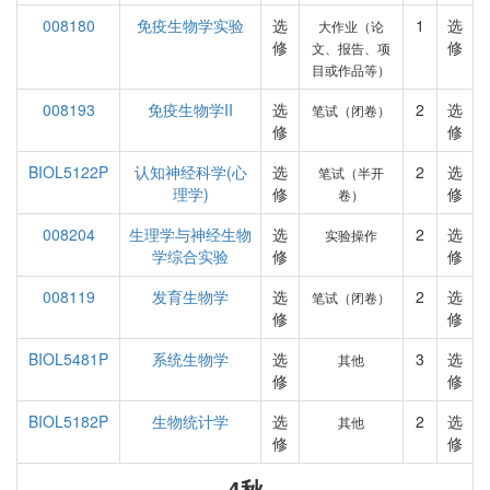
008180
免疫生物学实验
选
1
选
大作业（论
修
修
文、报告、项
目或作品等）
008193
免疫生物学II
选
2
选
笔试（闭卷）
修
修
BIOL5122P
认知神经科学(心
选
2
选
笔试（半开
理学)
修
修
卷）
008204
生理学与神经生物
选
2
选
实验操作
学综合实验
修
修
008119
发育生物学
选
2
选
笔试（闭卷）
修
修
BIOL5481P
系统生物学
选
3
选
其他
修
修
BIOL5182P
生物统计学
选
2
选
其他
修
修
4秋