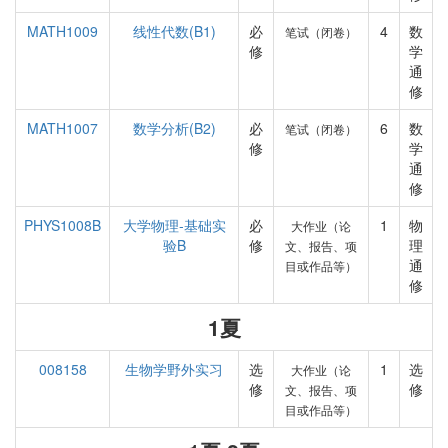
MATH1009
线性代数(B1)
必
4
数
笔试（闭卷）
修
学
通
修
MATH1007
数学分析(B2)
必
6
数
笔试（闭卷）
修
学
通
修
PHYS1008B
大学物理-基础实
必
1
物
大作业（论
验B
修
理
文、报告、项
通
目或作品等）
修
1夏
008158
生物学野外实习
选
1
选
大作业（论
修
修
文、报告、项
目或作品等）