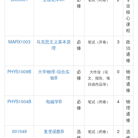
修
业
核
心
课
程
MARX1003
马克思主义基本原
必
3
政
笔试（开卷）
理
修
治
通
修
PHYS1009B
大学物理-综合实
必
0
物
大作业（论
验B
修
理
文、报告、项
通
目或作品等）
修
PHYS1004B
电磁学B
必
4
物
笔试（闭卷）
修
理
通
修
001548
复变函数B
选
2
选
笔试（闭卷）
修
修