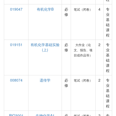
019047
有机化学B
必
4
专
笔试（闭卷）
修
业
基
础
课
程
019151
有机化学基础实验
必
2
专
大作业（论
(上)
修
业
文、报告、项
基
目或作品等）
础
课
程
008074
遗传学
必
2
专
笔试（闭卷）
修
业
基
础
课
程
BIO3001
生物化学A1
必
2
专
笔试（闭卷）