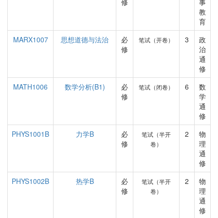
修
事
教
育
MARX1007
思想道德与法治
必
3
政
笔试（开卷）
修
治
通
修
MATH1006
数学分析(B1)
必
6
数
笔试（闭卷）
修
学
通
修
PHYS1001B
力学B
必
2
物
笔试（半开
修
理
卷）
通
修
PHYS1002B
热学B
必
2
物
笔试（半开
修
理
卷）
通
修