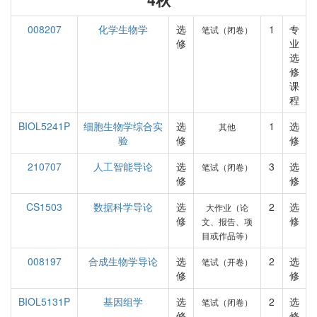
008207
化学生物学
选
1
专
笔试（闭卷）
修
业
选
修
课
程
BIOL5241P
细胞生物学综合实
选
1
选
其他
验
修
修
210707
人工智能导论
选
3
选
笔试（闭卷）
修
修
CS1503
数据科学导论
选
2
选
大作业（论
修
修
文、报告、项
目或作品等）
008197
合成生物学导论
选
2
选
笔试（开卷）
修
修
BIOL5131P
基因组学
选
2
选
笔试（闭卷）
修
修