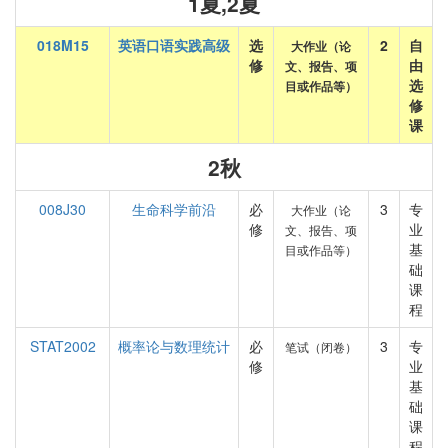
1夏,2夏
018M15
英语口语实践高级
选
2
自
大作业（论
修
由
文、报告、项
选
目或作品等）
修
课
2秋
008J30
生命科学前沿
必
3
专
大作业（论
修
业
文、报告、项
基
目或作品等）
础
课
程
STAT2002
概率论与数理统计
必
3
专
笔试（闭卷）
修
业
基
础
课
程