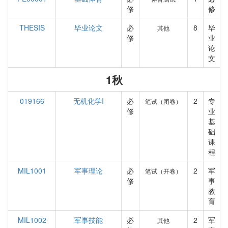
修
修
THESIS
毕业论文
必
8
毕
其他
修
业
论
文
1秋
019166
无机化学I
必
2
专
笔试（闭卷）
修
业
基
础
课
程
MIL1001
军事理论
必
2
军
笔试（开卷）
修
事
教
育
MIL1002
军事技能
必
2
军
其他