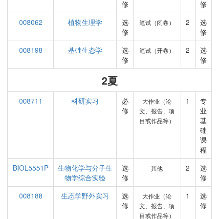
修
修
008062
植物生理学
选
2
选
笔试（闭卷）
修
修
008198
基础生态学
选
2
选
笔试（开卷）
修
修
2夏
008711
科研实习
必
1
专
大作业（论
修
业
文、报告、项
基
目或作品等）
础
课
程
BIOL5551P
生物化学与分子生
选
2
选
其他
物学综合实验
修
修
008188
生态学野外实习
选
1
选
大作业（论
修
修
文、报告、项
目或作品等）