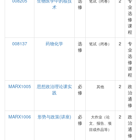
008205
生物医学中的核技
选
2
专
笔试（闭卷）
术
修
业
选
修
课
程
008137
药物化学
选
2
专
笔试（闭卷）
修
业
选
修
课
程
MARX1005
思想政治理论课实
必
2
政
其他
践
修
治
通
修
MARX1006
形势与政策(讲座)
必
2
政
大作业（论
修
治
文、报告、项
通
目或作品等）
修