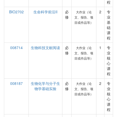
程
BIO2702
生命科学前沿II
必
2
专
大作业（论
修
业
文、报告、项
基
目或作品等）
础
课
程
008714
生物科技文献阅读
必
1
专
大作业（论
修
业
文、报告、项
核
目或作品等）
心
课
程
008187
生物化学与分子生
必
2
专
大作业（论
物学基础实验
修
业
文、报告、项
核
目或作品等）
心
课
程