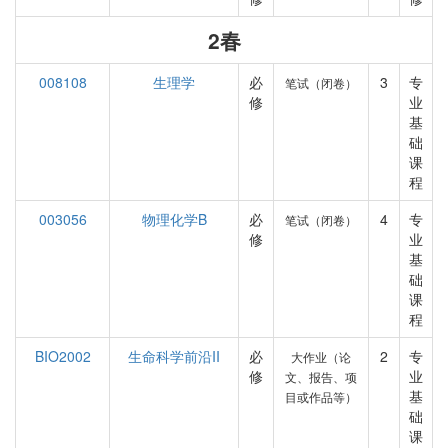
2春
008108
生理学
必
3
专
笔试（闭卷）
修
业
基
础
课
程
003056
物理化学B
必
4
专
笔试（闭卷）
修
业
基
础
课
程
BIO2002
生命科学前沿II
必
2
专
大作业（论
修
业
文、报告、项
基
目或作品等）
础
课