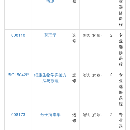
概论
修
业
选
修
课
程
008118
药理学
选
2
专
笔试（闭卷）
修
业
选
修
课
程
BIOL5042P
细胞生物学实验方
选
2
专
笔试（闭卷）
法与原理
修
业
选
修
课
程
008173
分子病毒学
选
2
专
笔试（闭卷）
修
业
选