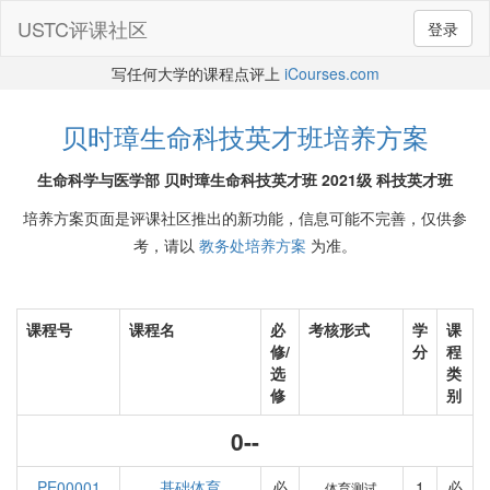
USTC评课社区
登录
写任何大学的课程点评上
iCourses.com
贝时璋生命科技英才班培养方案
生命科学与医学部 贝时璋生命科技英才班 2021级 科技英才班
培养方案页面是评课社区推出的新功能，信息可能不完善，仅供参
考，请以
教务处培养方案
为准。
课程号
课程名
必
考核形式
学
课
修/
分
程
选
类
修
别
0--
PE00001
基础体育
必
1
必
体育测试