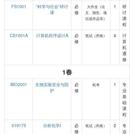
FS1001
“科学与社会”研讨
必
1
研
大作业（论
课
修
讨
文、报告、项
课
目或作品等）
程
CS1001A
计算机程序设计A
必
4
计
笔试（闭卷）
修
算
机
通
修
1春
BIO2001
生物实验安全与防
必
1
专
机考
护
修
业
基
础
课
程
019175
分析化学I
必
2
专
笔试（闭卷）
修
业