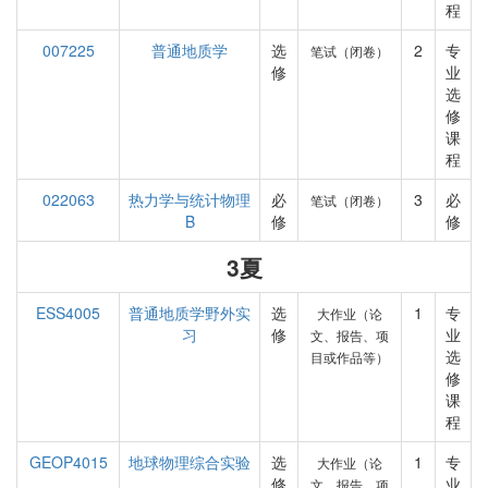
程
007225
普通地质学
选
2
专
笔试（闭卷）
修
业
选
修
课
程
022063
热力学与统计物理
必
3
必
笔试（闭卷）
B
修
修
3夏
ESS4005
普通地质学野外实
选
1
专
大作业（论
习
修
业
文、报告、项
选
目或作品等）
修
课
程
GEOP4015
地球物理综合实验
选
1
专
大作业（论
修
业
文、报告、项