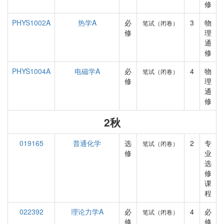
修
PHYS1002A
热学A
必
3
物
笔试（闭卷）
修
理
通
修
PHYS1004A
电磁学A
必
4
物
笔试（闭卷）
修
理
通
修
2秋
019165
普通化学
选
2
专
笔试（闭卷）
修
业
选
修
课
程
022392
理论力学A
必
4
必
笔试（闭卷）
修
修