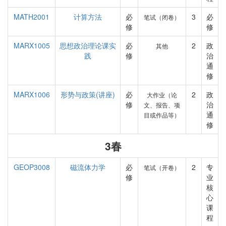
MATH2001
计算方法
必
3
必
笔试（闭卷）
修
修
MARX1005
思想政治理论课实
必
2
政
其他
践
修
治
通
修
MARX1006
形势与政策(讲座)
必
2
政
大作业（论
修
治
文、报告、项
通
目或作品等）
修
3春
GEOP3008
磁流体力学
必
2
专
笔试（开卷）
修
业
核
心
课
程