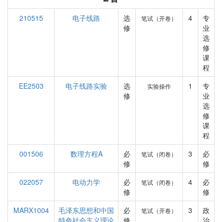
210515
电子线路
选
4
专
笔试（开卷）
修
业
选
修
课
程
EE2503
电子线路实验
选
1
专
实验操作
修
业
选
修
课
程
001506
数理方程A
必
3
必
笔试（闭卷）
修
修
022057
电动力学
必
4
必
笔试（闭卷）
修
修
MARX1004
毛泽东思想和中国
必
3
政
笔试（开卷）
特色社会主义理论
修
治