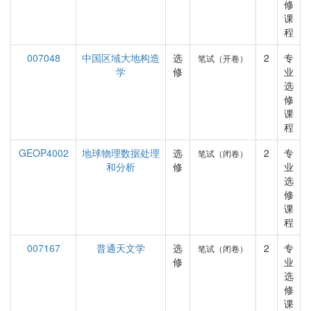
修
课
程
007048
中国区域大地构造
选
2
专
笔试（开卷）
学
修
业
选
修
课
程
GEOP4002
地球物理数据处理
选
2
专
笔试（闭卷）
和分析
修
业
选
修
课
程
007167
普通天文学
选
2
专
笔试（闭卷）
修
业
选
修
课