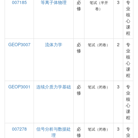
007185
等离子体物理
必
3
专
笔试（半开
修
业
卷）
核
心
课
程
GEOP3007
流体力学
必
2
专
笔试（闭卷）
修
业
核
心
课
程
GEOP3001
连续介质力学基础
必
3
专
笔试（闭卷）
修
业
核
心
课
程
007278
信号分析与数据处
必
3
专
笔试（闭卷）
理
修
业