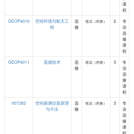
课
程
GEOP4010
空间环境与航天工
选
2
专
笔试（闭卷）
程
修
业
选
修
课
程
GEOP4011
遥感技术
选
3
专
笔试（闭卷）
修
业
选
修
课
程
007282
空间探测仪器原理
选
3
专
笔试（闭卷）
与方法
修
业
选
修
课
程