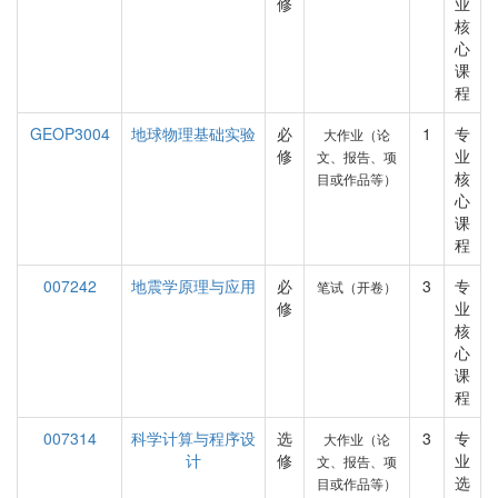
修
业
核
心
课
程
GEOP3004
地球物理基础实验
必
1
专
大作业（论
修
业
文、报告、项
核
目或作品等）
心
课
程
007242
地震学原理与应用
必
3
专
笔试（开卷）
修
业
核
心
课
程
007314
科学计算与程序设
选
3
专
大作业（论
计
修
业
文、报告、项
选
目或作品等）