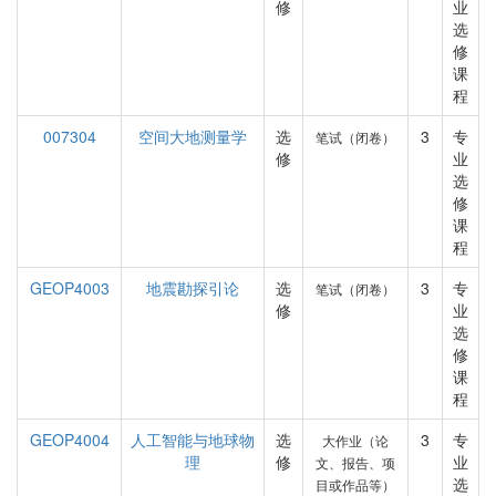
修
业
选
修
课
程
007304
空间大地测量学
选
3
专
笔试（闭卷）
修
业
选
修
课
程
GEOP4003
地震勘探引论
选
3
专
笔试（闭卷）
修
业
选
修
课
程
GEOP4004
人工智能与地球物
选
3
专
大作业（论
理
修
业
文、报告、项
选
目或作品等）