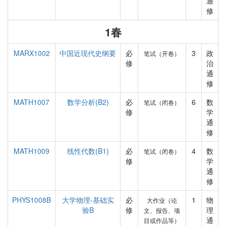
通
修
1春
MARX1002
中国近现代史纲要
必
3
政
笔试（开卷）
修
治
通
修
MATH1007
数学分析(B2)
必
6
数
笔试（闭卷）
修
学
通
修
MATH1009
线性代数(B1)
必
4
数
笔试（闭卷）
修
学
通
修
PHYS1008B
大学物理-基础实
必
1
物
大作业（论
验B
修
理
文、报告、项
通
目或作品等）