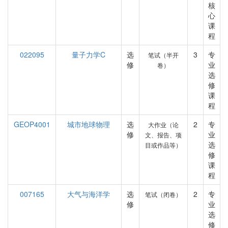
核
心
课
程
022095
量子力学C
选
3
专
笔试（半开
修
业
卷）
选
修
课
程
GEOP4001
城市地球物理
选
2
专
大作业（论
修
业
文、报告、项
选
目或作品等）
修
课
程
007165
大气与海洋学
选
2
专
笔试（闭卷）
修
业
选
修