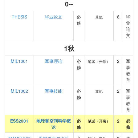
0--
THESIS
毕业论文
必
8
毕
其他
修
业
论
文
1秋
MIL1001
军事理论
必
2
军
笔试（开卷）
修
事
教
育
MIL1002
军事技能
必
2
军
其他
修
事
教
育
ESS2001
地球和空间科学概
必
2
必
笔试（开卷）
论
修
修