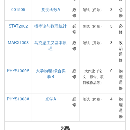
001505
复变函数A
必
3
必
笔试（闭卷）
修
修
STAT2002
概率论与数理统计
必
3
必
笔试（闭卷）
修
修
MARX1003
马克思主义基本原
必
3
政
笔试（开卷）
理
修
治
通
修
PHYS1009B
大学物理-综合实
必
0
物
大作业（论
验B
修
理
文、报告、项
通
目或作品等）
修
PHYS1003A
光学A
必
4
物
笔试（闭卷）
修
理
通
修
2春