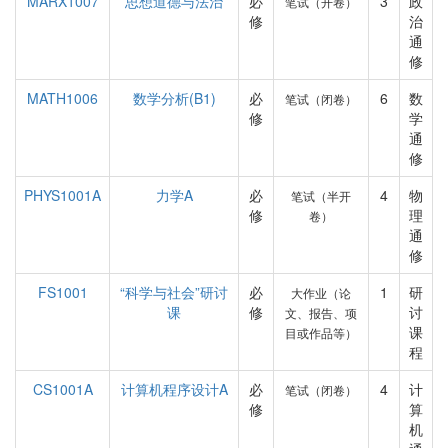
MARX1007
思想道德与法治
必
3
政
笔试（开卷）
修
治
通
修
MATH1006
数学分析(B1)
必
6
数
笔试（闭卷）
修
学
通
修
PHYS1001A
力学A
必
4
物
笔试（半开
修
理
卷）
通
修
FS1001
“科学与社会”研讨
必
1
研
大作业（论
课
修
讨
文、报告、项
课
目或作品等）
程
CS1001A
计算机程序设计A
必
4
计
笔试（闭卷）
修
算
机