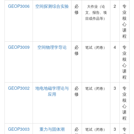
GEOP3006
空间探测综合实验
必
2
专
大作业（论
修
业
文、报告、项
核
目或作品等）
心
课
程
GEOP3009
空间物理学导论
必
4
专
笔试（闭卷）
修
业
核
心
课
程
GEOP3002
地电地磁学理论与
必
3
专
笔试（闭卷）
应用
修
业
核
心
课
程
GEOP3003
重力与固体潮
必
3
专
笔试（闭卷）