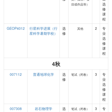
选
目或作品等）
修
课
程
GEOP4012
行星科学进展（行
选
2
专
其他
星科学暑期学校）
修
业
选
修
课
程
4秋
007112
普通地球化学
选
3
专
笔试（闭卷）
修
业
选
修
课
程
007308
岩石物理学
选
3
专
笔试（闭卷）