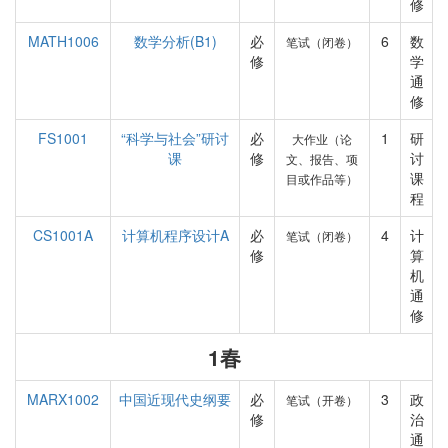
修
MATH1006
数学分析(B1)
必
6
数
笔试（闭卷）
修
学
通
修
FS1001
“科学与社会”研讨
必
1
研
大作业（论
课
修
讨
文、报告、项
课
目或作品等）
程
CS1001A
计算机程序设计A
必
4
计
笔试（闭卷）
修
算
机
通
修
1春
MARX1002
中国近现代史纲要
必
3
政
笔试（开卷）
修
治
通