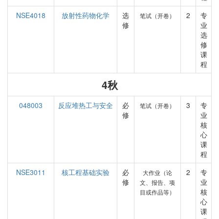
NSE4018
放射性药物化学
选
2
专
笔试（开卷）
修
业
选
修
课
程
4秋
048003
反应堆热工与安全
必
3
专
笔试（开卷）
修
业
核
心
课
程
NSE3011
核工程基础实验
必
2
专
大作业（论
修
业
文、报告、项
核
目或作品等）
心
课