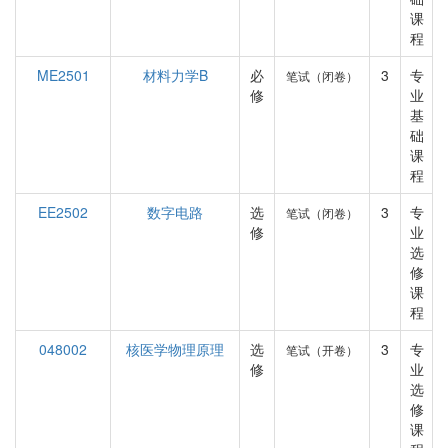
课
程
ME2501
材料力学B
必
3
专
笔试（闭卷）
修
业
基
础
课
程
EE2502
数字电路
选
3
专
笔试（闭卷）
修
业
选
修
课
程
048002
核医学物理原理
选
3
专
笔试（开卷）
修
业
选
修
课