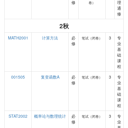
修
理
卷）
通
修
2秋
MATH2001
计算方法
必
3
专
笔试（闭卷）
修
业
基
础
课
程
001505
复变函数A
必
3
专
笔试（闭卷）
修
业
基
础
课
程
STAT2002
概率论与数理统计
必
3
专
笔试（闭卷）
修
业
基