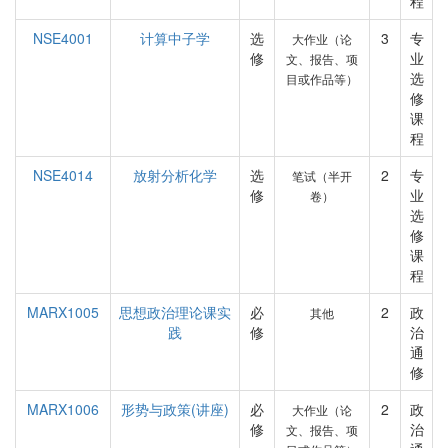
程
NSE4001
计算中子学
选
3
专
大作业（论
修
业
文、报告、项
选
目或作品等）
修
课
程
NSE4014
放射分析化学
选
2
专
笔试（半开
修
业
卷）
选
修
课
程
MARX1005
思想政治理论课实
必
2
政
其他
践
修
治
通
修
MARX1006
形势与政策(讲座)
必
2
政
大作业（论
修
治
文、报告、项