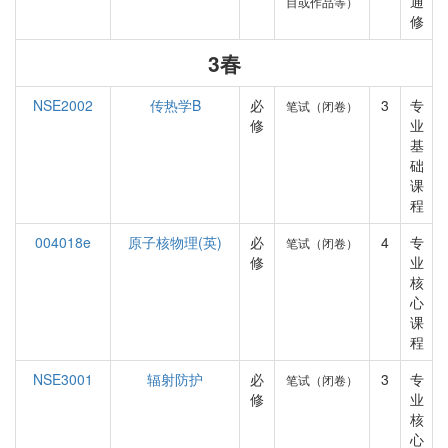
通
目或作品等）
修
3春
NSE2002
传热学B
必
3
专
笔试（闭卷）
修
业
基
础
课
程
004018e
原子核物理(英)
必
4
专
笔试（闭卷）
修
业
核
心
课
程
NSE3001
辐射防护
必
3
专
笔试（闭卷）
修
业
核
心