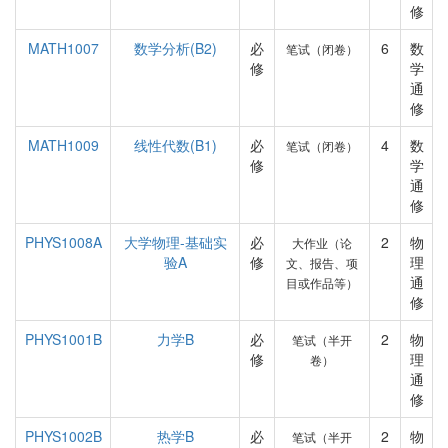
修
MATH1007
数学分析(B2)
必
6
数
笔试（闭卷）
修
学
通
修
MATH1009
线性代数(B1)
必
4
数
笔试（闭卷）
修
学
通
修
PHYS1008A
大学物理-基础实
必
2
物
大作业（论
验A
修
理
文、报告、项
通
目或作品等）
修
PHYS1001B
力学B
必
2
物
笔试（半开
修
理
卷）
通
修
PHYS1002B
热学B
必
2
物
笔试（半开