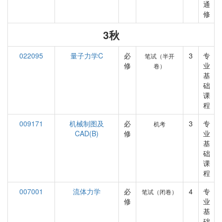
通
修
3秋
022095
量子力学C
必
3
专
笔试（半开
修
业
卷）
基
础
课
程
009171
机械制图及
必
3
专
机考
CAD(B)
修
业
基
础
课
程
007001
流体力学
必
4
专
笔试（闭卷）
修
业
基
础