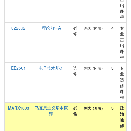
础
课
程
022392
理论力学A
必
4
专
笔试（闭卷）
修
业
基
础
课
程
EE2501
电子技术基础
选
3
专
笔试（闭卷）
修
业
选
修
课
程
MARX1003
马克思主义基本原
必
3
政
笔试（开卷）
理
修
治
通
修