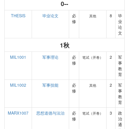
0--
THESIS
毕业论文
必
8
毕
其他
修
业
论
文
1秋
MIL1001
军事理论
必
2
军
笔试（开卷）
修
事
教
育
MIL1002
军事技能
必
2
军
其他
修
事
教
育
MARX1007
思想道德与法治
必
3
政
笔试（开卷）
修
治
通