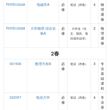
PHYS1004A
电磁学A
必
4
物
笔试（闭卷）
修
理
通
修
PHYS1009A
大学物理-综合实
必
2
物
大作业（论
验A
修
理
文、报告、项
通
目或作品等）
修
2春
001506
数理方程A
必
3
专
笔试（闭卷）
修
业
基
础
课
程
022057
电动力学
必
4
专
笔试（闭卷）
修
业
基