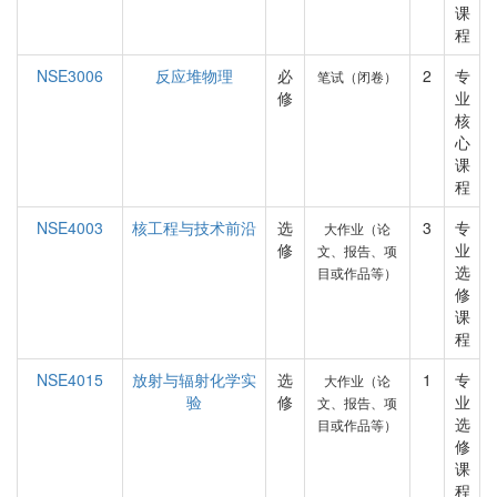
课
程
NSE3006
反应堆物理
必
2
专
笔试（闭卷）
修
业
核
心
课
程
NSE4003
核工程与技术前沿
选
3
专
大作业（论
修
业
文、报告、项
选
目或作品等）
修
课
程
NSE4015
放射与辐射化学实
选
1
专
大作业（论
验
修
业
文、报告、项
选
目或作品等）
修
课
程