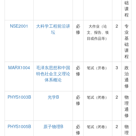
础
课
程
NSE2001
大科学工程前沿讲
必
2
专
大作业（论
坛
修
业
文、报告、项
基
目或作品等）
础
课
程
MARX1004
毛泽东思想和中国
必
3
政
笔试（开卷）
特色社会主义理论
修
治
体系概论
通
修
PHYS1003B
光学B
必
2
物
笔试（闭卷）
修
理
通
修
PHYS1005B
原子物理B
必
2
物
笔试（闭卷）
修
理