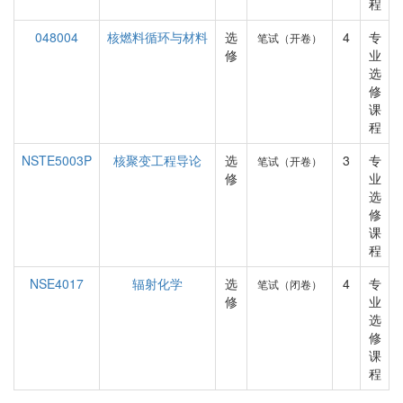
程
048004
核燃料循环与材料
选
4
专
笔试（开卷）
修
业
选
修
课
程
NSTE5003P
核聚变工程导论
选
3
专
笔试（开卷）
修
业
选
修
课
程
NSE4017
辐射化学
选
4
专
笔试（闭卷）
修
业
选
修
课
程