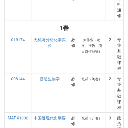
机
通
修
1春
019174
无机与分析化学实
必
2
专
大作业（论
验
修
业
文、报告、项
基
目或作品等）
础
课
程
008144
普通生物学
必
2
专
笔试（闭卷）
修
业
基
础
课
程
MARX1002
中国近现代史纲要
必
3
政
笔试（开卷）
修
治