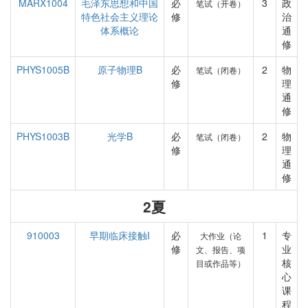
MARX1004
毛泽东思想和中国
必
3
政
笔试（开卷）
特色社会主义理论
修
治
体系概论
通
修
PHYS1005B
原子物理B
必
2
物
笔试（闭卷）
修
理
通
修
PHYS1003B
光学B
必
2
物
笔试（闭卷）
修
理
通
修
2夏
910003
早期临床接触I
必
1
专
大作业（论
修
业
文、报告、项
核
目或作品等）
心
课
程