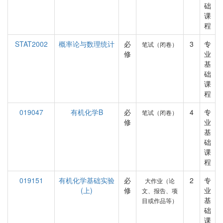
础
课
程
STAT2002
概率论与数理统计
必
3
专
笔试（闭卷）
修
业
基
础
课
程
019047
有机化学B
必
4
专
笔试（闭卷）
修
业
基
础
课
程
019151
有机化学基础实验
必
2
专
大作业（论
(上)
修
业
文、报告、项
基
目或作品等）
础
课