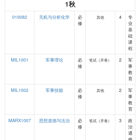
1秋
019082
无机与分析化学
必
4
专
其他
修
业
基
础
课
程
MIL1001
军事理论
必
2
军
笔试（开卷）
修
事
教
育
MIL1002
军事技能
必
2
军
其他
修
事
教
育
MARX1007
思想道德与法治
必
3
政
笔试（开卷）
修
治
通
修