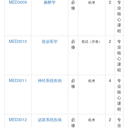
MED3009
麻醉学
必
2
专
机考
修
业
核
心
课
程
MED3010
急诊医学
必
2
专
笔试（开卷）
修
业
核
心
课
程
MED3011
神经系统疾病
必
4
专
机考
修
业
核
心
课
程
MED3012
泌尿系统疾病
必
2
专
机考
修
业