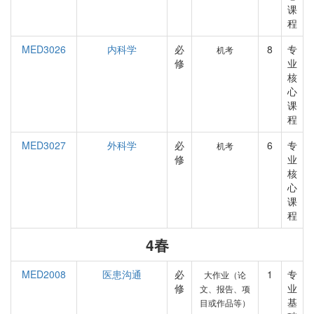
课
程
MED3026
内科学
必
8
专
机考
修
业
核
心
课
程
MED3027
外科学
必
6
专
机考
修
业
核
心
课
程
4春
MED2008
医患沟通
必
1
专
大作业（论
修
业
文、报告、项
基
目或作品等）