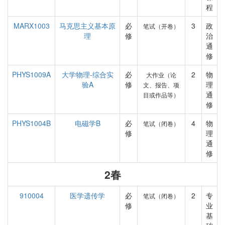
程
MARX1003
马克思主义基本原
必
3
政
笔试（开卷）
理
修
治
通
修
PHYS1009A
大学物理-综合实
必
2
物
大作业（论
验A
修
理
文、报告、项
通
目或作品等）
修
PHYS1004B
电磁学B
必
4
物
笔试（闭卷）
修
理
通
修
2春
910004
医学遗传学
必
2
专
笔试（闭卷）
修
业
基