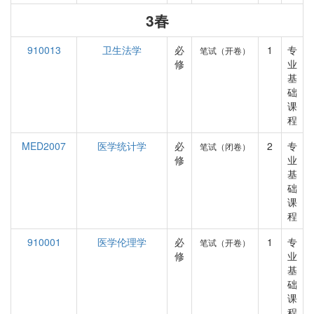
3春
910013
卫生法学
必
1
专
笔试（开卷）
修
业
基
础
课
程
MED2007
医学统计学
必
2
专
笔试（闭卷）
修
业
基
础
课
程
910001
医学伦理学
必
1
专
笔试（开卷）
修
业
基
础
课
程