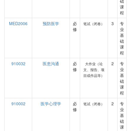
础
课
程
MED2006
预防医学
必
3
专
笔试（闭卷）
修
业
基
础
课
程
910032
医患沟通
必
2
专
大作业（论
修
业
文、报告、项
基
目或作品等）
础
课
程
910002
医学心理学
必
2
专
笔试（闭卷）
修
业
基
础
课