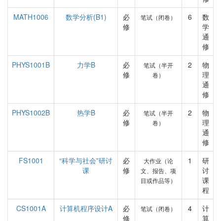
MATH1006
数学分析(B1)
必
6
数
笔试（闭卷）
修
学
通
修
PHYS1001B
力学B
必
2
物
笔试（半开
修
理
卷）
通
修
PHYS1002B
热学B
必
2
物
笔试（半开
修
理
卷）
通
修
FS1001
“科学与社会”研讨
必
1
研
大作业（论
课
修
讨
文、报告、项
课
目或作品等）
程
CS1001A
计算机程序设计A
必
4
计
笔试（闭卷）
修
算