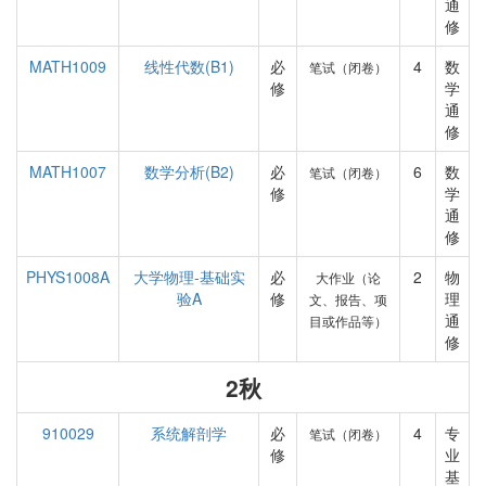
通
修
MATH1009
线性代数(B1)
必
4
数
笔试（闭卷）
修
学
通
修
MATH1007
数学分析(B2)
必
6
数
笔试（闭卷）
修
学
通
修
PHYS1008A
大学物理-基础实
必
2
物
大作业（论
验A
修
理
文、报告、项
通
目或作品等）
修
2秋
910029
系统解剖学
必
4
专
笔试（闭卷）
修
业
基