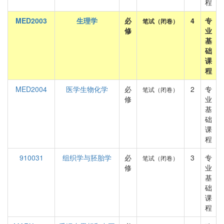
程
MED2003
生理学
必
4
专
笔试（闭卷）
修
业
基
础
课
程
MED2004
医学生物化学
必
2
专
笔试（闭卷）
修
业
基
础
课
程
910031
组织学与胚胎学
必
3
专
笔试（闭卷）
修
业
基
础
课
程