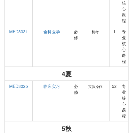
核
心
课
程
MED3031
全科医学
必
1
专
机考
修
业
核
心
课
程
4夏
MED3025
临床实习
必
52
专
实验操作
修
业
核
心
课
程
5秋