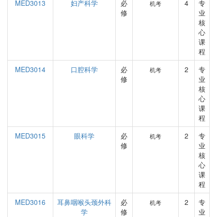
MED3013
妇产科学
必
4
专
机考
修
业
核
心
课
程
MED3014
口腔科学
必
2
专
机考
修
业
核
心
课
程
MED3015
眼科学
必
2
专
机考
修
业
核
心
课
程
MED3016
耳鼻咽喉头颈外科
必
2
专
机考
学
修
业