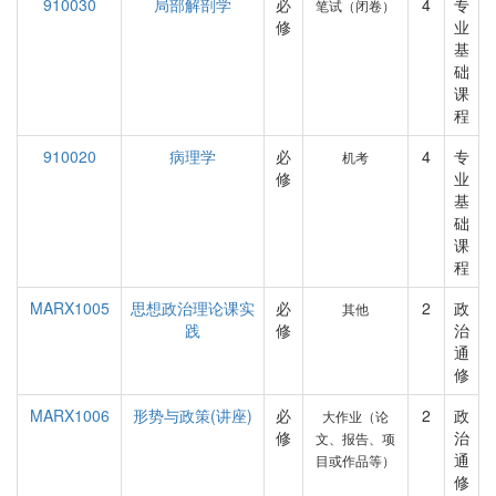
910030
局部解剖学
必
4
专
笔试（闭卷）
修
业
基
础
课
程
910020
病理学
必
4
专
机考
修
业
基
础
课
程
MARX1005
思想政治理论课实
必
2
政
其他
践
修
治
通
修
MARX1006
形势与政策(讲座)
必
2
政
大作业（论
修
治
文、报告、项
通
目或作品等）
修