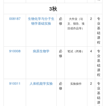
3秋
008187
生物化学与分子生
必
2
专
大作业（论
物学基础实验
修
业
文、报告、项
基
目或作品等）
础
课
程
910008
病原生物学
必
4
专
笔试（闭卷）
修
业
基
础
课
程
910011
人体机能学实验
必
2
专
实验操作
修
业
基
础
课