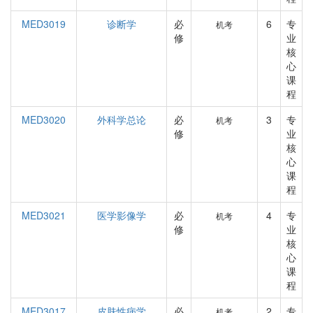
MED3019
诊断学
必
6
专
机考
修
业
核
心
课
程
MED3020
外科学总论
必
3
专
机考
修
业
核
心
课
程
MED3021
医学影像学
必
4
专
机考
修
业
核
心
课
程
MED3017
皮肤性病学
必
2
专
机考