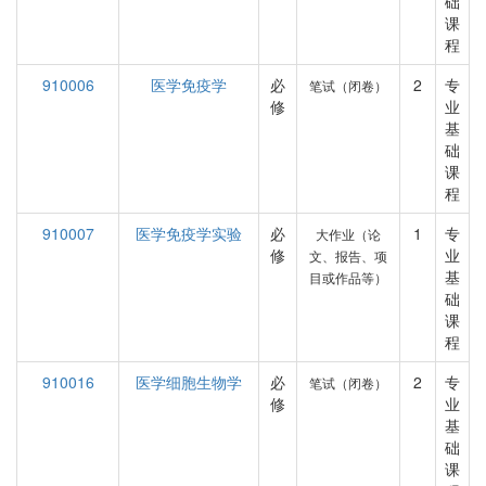
础
课
程
910006
医学免疫学
必
2
专
笔试（闭卷）
修
业
基
础
课
程
910007
医学免疫学实验
必
1
专
大作业（论
修
业
文、报告、项
基
目或作品等）
础
课
程
910016
医学细胞生物学
必
2
专
笔试（闭卷）
修
业
基
础
课