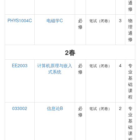
通
修
PHYS1004C
电磁学C
必
3
物
笔试（闭卷）
修
理
通
修
2春
EE2003
计算机原理与嵌入
必
4
专
笔试（闭卷）
式系统
修
业
基
础
课
程
033002
信息论B
必
2
专
笔试（闭卷）
修
业
基
础
课
程