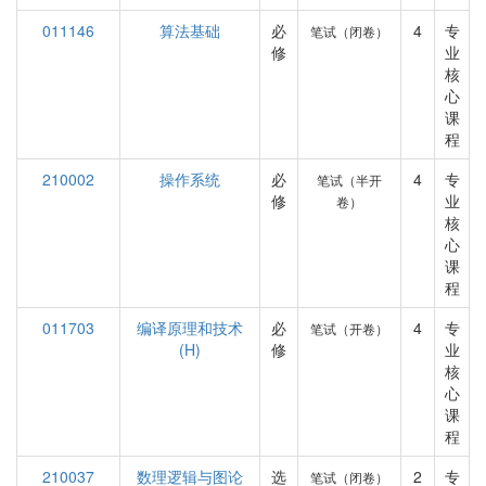
011146
算法基础
必
4
专
笔试（闭卷）
修
业
核
心
课
程
210002
操作系统
必
4
专
笔试（半开
修
业
卷）
核
心
课
程
011703
编译原理和技术
必
4
专
笔试（开卷）
(H)
修
业
核
心
课
程
210037
数理逻辑与图论
选
2
专
笔试（闭卷）