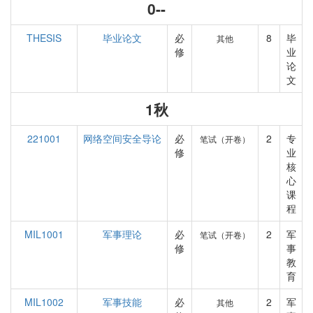
0--
THESIS
毕业论文
必
8
毕
其他
修
业
论
文
1秋
221001
网络空间安全导论
必
2
专
笔试（开卷）
修
业
核
心
课
程
MIL1001
军事理论
必
2
军
笔试（开卷）
修
事
教
育
MIL1002
军事技能
必
2
军
其他