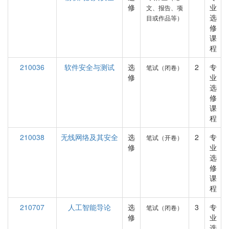
修
业
文、报告、项
选
目或作品等）
修
课
程
210036
软件安全与测试
选
2
专
笔试（闭卷）
修
业
选
修
课
程
210038
无线网络及其安全
选
2
专
笔试（开卷）
修
业
选
修
课
程
210707
人工智能导论
选
3
专
笔试（闭卷）
修
业
选