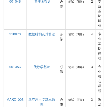
001548
复变函数B
必
2
专
笔试（闭卷）
修
业
基
础
课
程
210070
数据结构及其算法
必
4
专
笔试（闭卷）
修
业
基
础
课
程
001356
代数学基础
必
3
专
笔试（闭卷）
修
业
核
心
课
程
MARX1003
马克思主义基本原
必
3
政
笔试（开卷）
理
修
治