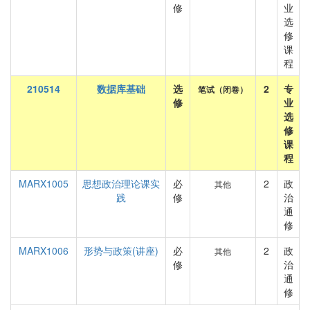
修
业
选
修
课
程
210514
数据库基础
选
2
专
笔试（闭卷）
修
业
选
修
课
程
MARX1005
思想政治理论课实
必
2
政
其他
践
修
治
通
修
MARX1006
形势与政策(讲座)
必
2
政
其他
修
治
通
修