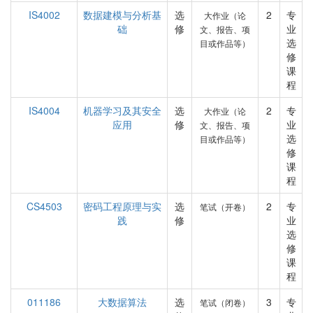
IS4002
数据建模与分析基
选
2
专
大作业（论
础
修
业
文、报告、项
选
目或作品等）
修
课
程
IS4004
机器学习及其安全
选
2
专
大作业（论
应用
修
业
文、报告、项
选
目或作品等）
修
课
程
CS4503
密码工程原理与实
选
2
专
笔试（开卷）
践
修
业
选
修
课
程
011186
大数据算法
选
3
专
笔试（闭卷）