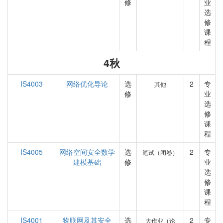
修
业
选
修
课
程
4秋
IS4003
网络优化导论
选
2
专
其他
修
业
选
修
课
程
IS4005
网络空间安全数学
选
2
专
笔试（闭卷）
建模基础
修
业
选
修
课
程
IS4001
物联网及其安全
选
2
专
大作业（论