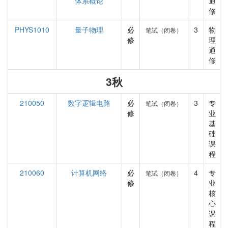
体系概论
通
修
PHYS1010
量子物理
必
3
物
笔试（闭卷）
修
理
通
修
3秋
210050
数字逻辑电路
必
3
专
笔试（闭卷）
修
业
基
础
课
程
210060
计算机网络
必
4
专
笔试（闭卷）
修
业
核
心
课
程