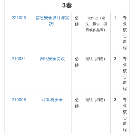
3春
221006
信息安全设计与实
必
1
专
大作业（论
践II
修
业
文、报告、项
核
目或作品等）
心
课
程
210031
网络安全协议
必
3
专
笔试（闭卷）
修
业
核
心
课
程
210008
计算机安全
必
3
专
笔试（闭卷）
修
业
核
心
课
程