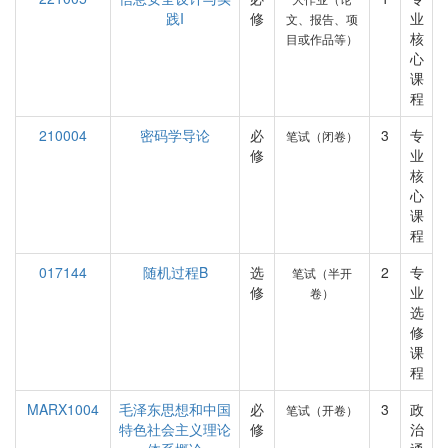
践I
修
业
文、报告、项
核
目或作品等）
心
课
程
210004
密码学导论
必
3
专
笔试（闭卷）
修
业
核
心
课
程
017144
随机过程B
选
2
专
笔试（半开
修
业
卷）
选
修
课
程
MARX1004
毛泽东思想和中国
必
3
政
笔试（开卷）
特色社会主义理论
修
治