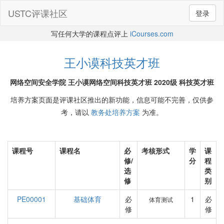
USTC评课社区
登录
写任何大学的课程点评上
iCourses.com
王小谟科技英才班
网络空间安全学院 王小谟网络空间科技英才班 2020级 科技英才班
培养方案页面是评课社区推出的新功能，信息可能不完善，仅供参
考，请以
教务处培养方案
为准。
课程号
课程名
必
考核形式
学
课
修/
分
程
选
类
修
别
PE00001
基础体育
必
1
必
体育测试
修
修