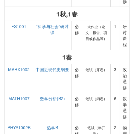
修
1秋,1春
FS1001
“科学与社会”研讨
必
1
研
大作业（论
课
修
讨
文、报告、项
课
目或作品等）
程
1春
MARX1002
中国近现代史纲要
必
3
政
笔试（开卷）
修
治
通
修
MATH1007
数学分析(B2)
必
6
数
笔试（闭卷）
修
学
通
修
PHYS1002B
热学B
必
2
物
笔试（半开
修
理
卷）