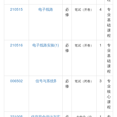
210515
电子线路
必
4
专
笔试（开卷）
修
业
基
础
课
程
210516
电子线路实验(1)
必
1
专
笔试（开卷）
修
业
基
础
课
程
006502
信号与系统B
必
3
专
笔试（闭卷）
修
业
核
心
课
程
221005
信息安全设计与实
必
1
专
大作业（论