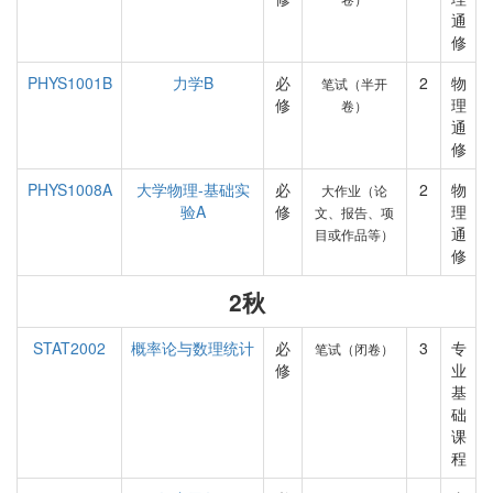
通
修
PHYS1001B
力学B
必
2
物
笔试（半开
修
理
卷）
通
修
PHYS1008A
大学物理-基础实
必
2
物
大作业（论
验A
修
理
文、报告、项
通
目或作品等）
修
2秋
STAT2002
概率论与数理统计
必
3
专
笔试（闭卷）
修
业
基
础
课
程