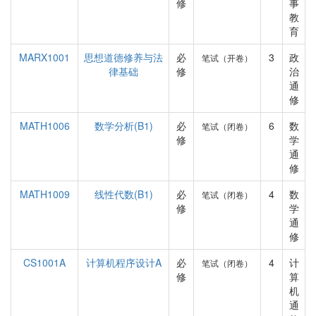
修
事
教
育
MARX1001
思想道德修养与法
必
3
政
笔试（开卷）
律基础
修
治
通
修
MATH1006
数学分析(B1)
必
6
数
笔试（闭卷）
修
学
通
修
MATH1009
线性代数(B1)
必
4
数
笔试（闭卷）
修
学
通
修
CS1001A
计算机程序设计A
必
4
计
笔试（闭卷）
修
算
机
通