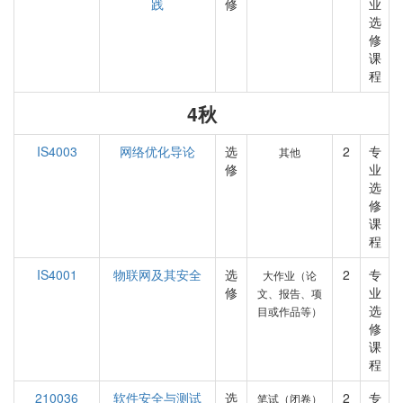
践
修
业
选
修
课
程
4秋
IS4003
网络优化导论
选
2
专
其他
修
业
选
修
课
程
IS4001
物联网及其安全
选
2
专
大作业（论
修
业
文、报告、项
选
目或作品等）
修
课
程
210036
软件安全与测试
选
2
专
笔试（闭卷）