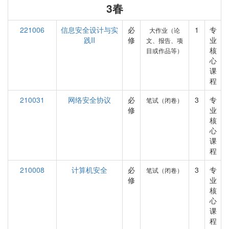
3春
221006
信息安全设计与实
必
1
专
大作业（论
践II
修
业
文、报告、项
核
目或作品等）
心
课
程
210031
网络安全协议
必
3
专
笔试（闭卷）
修
业
核
心
课
程
210008
计算机安全
必
3
专
笔试（闭卷）
修
业
核
心
课
程