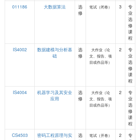
011186
大数据算法
选
3
专
笔试（闭卷）
修
业
选
修
课
程
IS4002
数据建模与分析基
选
2
专
大作业（论
础
修
业
文、报告、项
选
目或作品等）
修
课
程
IS4004
机器学习及其安全
选
2
专
大作业（论
应用
修
业
文、报告、项
选
目或作品等）
修
课
程
CS4503
密码工程原理与实
选
2
专
笔试（开卷）