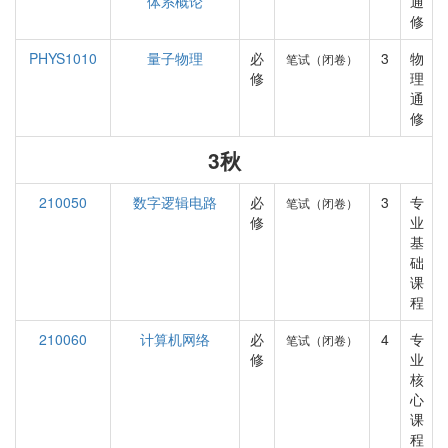
体系概论
通
修
PHYS1010
量子物理
必
3
物
笔试（闭卷）
修
理
通
修
3秋
210050
数字逻辑电路
必
3
专
笔试（闭卷）
修
业
基
础
课
程
210060
计算机网络
必
4
专
笔试（闭卷）
修
业
核
心
课
程