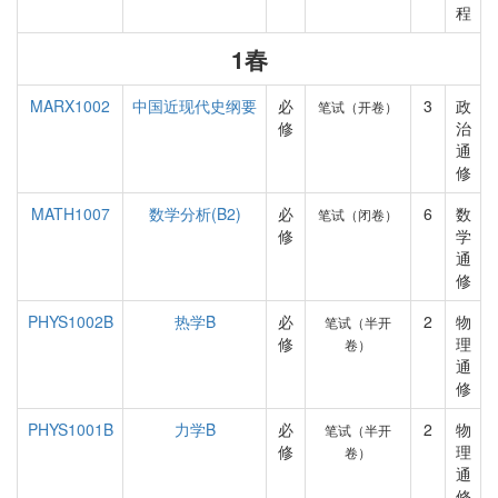
程
1春
MARX1002
中国近现代史纲要
必
3
政
笔试（开卷）
修
治
通
修
MATH1007
数学分析(B2)
必
6
数
笔试（闭卷）
修
学
通
修
PHYS1002B
热学B
必
2
物
笔试（半开
修
理
卷）
通
修
PHYS1001B
力学B
必
2
物
笔试（半开
修
理
卷）
通
修