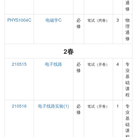
通
修
PHYS1004C
电磁学C
必
3
物
笔试（闭卷）
修
理
通
修
2春
210515
电子线路
必
4
专
笔试（开卷）
修
业
基
础
课
程
210516
电子线路实验(1)
必
1
专
笔试（开卷）
修
业
基
础
课
程