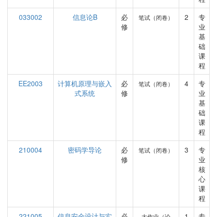
033002
信息论B
必
2
专
笔试（闭卷）
修
业
基
础
课
程
EE2003
计算机原理与嵌入
必
4
专
笔试（闭卷）
式系统
修
业
基
础
课
程
210004
密码学导论
必
3
专
笔试（闭卷）
修
业
核
心
课
程
221005
信息安全设计与实
必
1
专
大作业（论