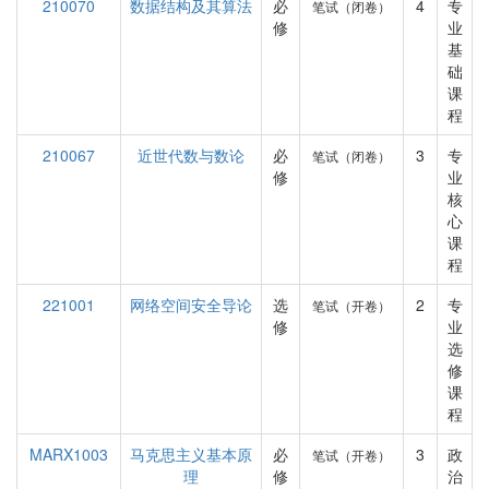
210070
数据结构及其算法
必
4
专
笔试（闭卷）
修
业
基
础
课
程
210067
近世代数与数论
必
3
专
笔试（闭卷）
修
业
核
心
课
程
221001
网络空间安全导论
选
2
专
笔试（开卷）
修
业
选
修
课
程
MARX1003
马克思主义基本原
必
3
政
笔试（开卷）
理
修
治