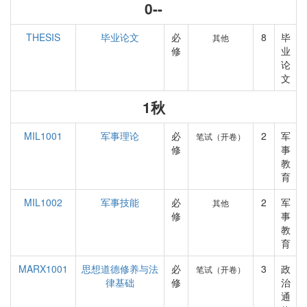
0--
THESIS
毕业论文
必
8
毕
其他
修
业
论
文
1秋
MIL1001
军事理论
必
2
军
笔试（开卷）
修
事
教
育
MIL1002
军事技能
必
2
军
其他
修
事
教
育
MARX1001
思想道德修养与法
必
3
政
笔试（开卷）
律基础
修
治
通