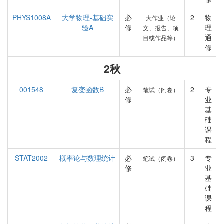
PHYS1008A
大学物理-基础实
必
2
物
大作业（论
验A
修
理
文、报告、项
通
目或作品等）
修
2秋
001548
复变函数B
必
2
专
笔试（闭卷）
修
业
基
础
课
程
STAT2002
概率论与数理统计
必
3
专
笔试（闭卷）
修
业
基
础
课
程