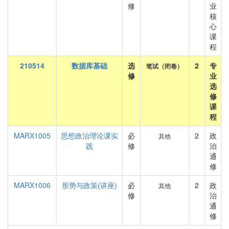
修
业
核
心
课
程
210514
数据库基础
选
2
专
笔试（闭卷）
修
业
选
修
课
程
MARX1005
思想政治理论课实
必
2
政
其他
践
修
治
通
修
MARX1006
形势与政策(讲座)
必
2
政
其他
修
治
通
修