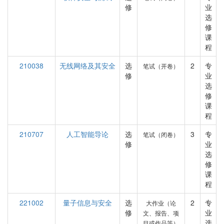
修
业
选
修
课
程
210038
无线网络及其安全
选
2
专
笔试（开卷）
修
业
选
修
课
程
210707
人工智能导论
选
3
专
笔试（闭卷）
修
业
选
修
课
程
221002
量子信息与安全
选
2
专
大作业（论
修
业
文、报告、项
选
目或作品等）