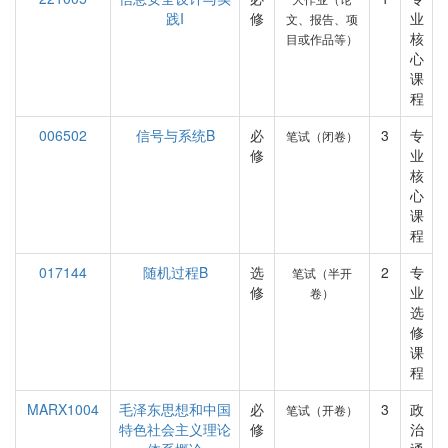
践I
修
业
文、报告、项
核
目或作品等）
心
课
程
006502
信号与系统B
必
3
专
笔试（闭卷）
修
业
核
心
课
程
017144
随机过程B
选
2
专
笔试（半开
修
业
卷）
选
修
课
程
MARX1004
毛泽东思想和中国
必
3
政
笔试（开卷）
特色社会主义理论
修
治