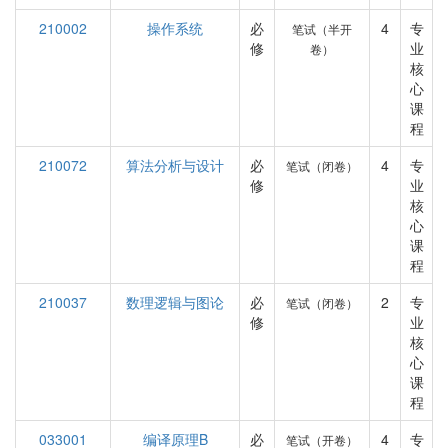
210002
操作系统
必
4
专
笔试（半开
修
业
卷）
核
心
课
程
210072
算法分析与设计
必
4
专
笔试（闭卷）
修
业
核
心
课
程
210037
数理逻辑与图论
必
2
专
笔试（闭卷）
修
业
核
心
课
程
033001
编译原理B
必
4
专
笔试（开卷）