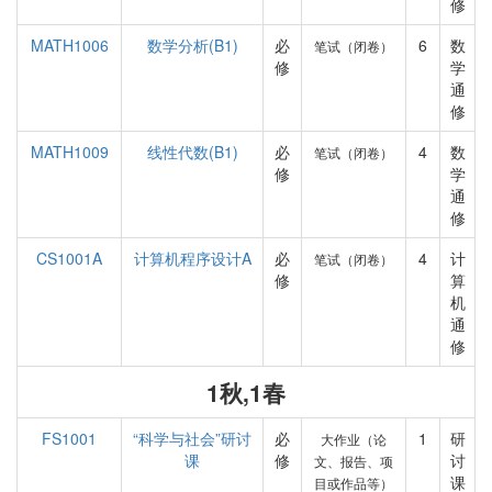
修
MATH1006
数学分析(B1)
必
6
数
笔试（闭卷）
修
学
通
修
MATH1009
线性代数(B1)
必
4
数
笔试（闭卷）
修
学
通
修
CS1001A
计算机程序设计A
必
4
计
笔试（闭卷）
修
算
机
通
修
1秋,1春
FS1001
“科学与社会”研讨
必
1
研
大作业（论
课
修
讨
文、报告、项
课
目或作品等）