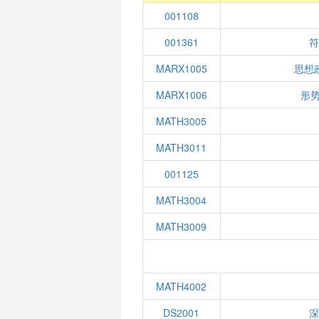
001108
001361
MARX1005
思想
MARX1006
形势
MATH3005
MATH3011
001125
MATH3004
MATH3009
MATH4002
DS2001