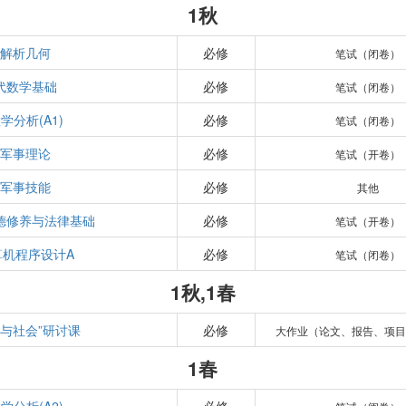
1秋
解析几何
必修
笔试（闭卷）
代数学基础
必修
笔试（闭卷）
学分析(A1)
必修
笔试（闭卷）
军事理论
必修
笔试（开卷）
军事技能
必修
其他
德修养与法律基础
必修
笔试（开卷）
算机程序设计A
必修
笔试（闭卷）
1秋,1春
学与社会”研讨课
必修
大作业（论文、报告、项目
1春