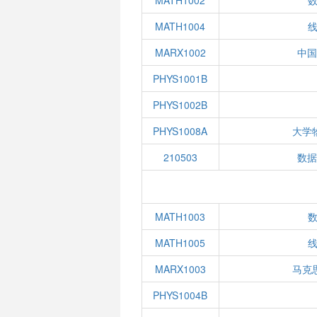
MATH1002
数
MATH1004
线
MARX1002
中
PHYS1001B
PHYS1002B
PHYS1008A
大学
210503
数
MATH1003
数
MATH1005
线
MARX1003
马克
PHYS1004B