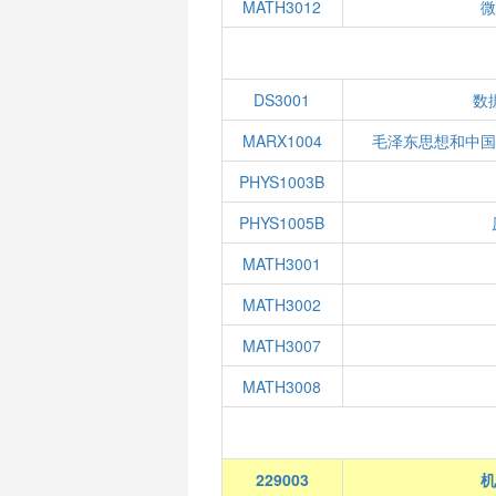
MATH3012
DS3001
数
MARX1004
毛泽东思想和中
PHYS1003B
PHYS1005B
MATH3001
MATH3002
MATH3007
MATH3008
229003