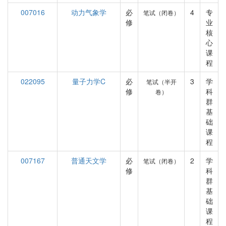
007016
动力气象学
必
4
专
笔试（闭卷）
修
业
核
心
课
程
022095
量子力学C
必
3
学
笔试（半开
修
科
卷）
群
基
础
课
程
007167
普通天文学
必
2
学
笔试（闭卷）
修
科
群
基
础
课
程