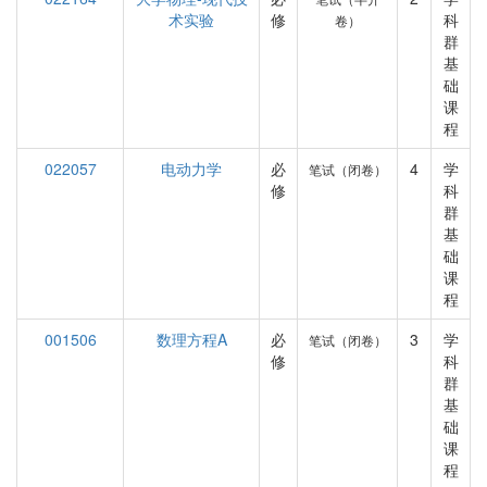
术实验
修
科
卷）
群
基
础
课
程
022057
电动力学
必
4
学
笔试（闭卷）
修
科
群
基
础
课
程
001506
数理方程A
必
3
学
笔试（闭卷）
修
科
群
基
础
课
程