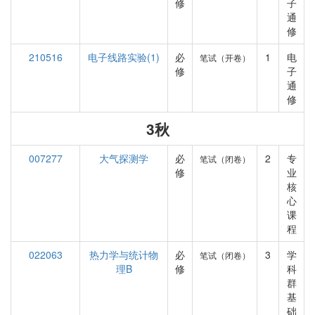
修
子
通
修
210516
电子线路实验(1)
必
1
电
笔试（开卷）
修
子
通
修
3秋
007277
大气探测学
必
2
专
笔试（闭卷）
修
业
核
心
课
程
022063
热力学与统计物
必
3
学
笔试（闭卷）
理B
修
科
群
基
础