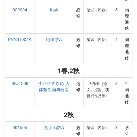
022094
热学
必
3
物
笔试（闭卷）
修
理
通
修
PHYS1004A
电磁学A
必
4
物
笔试（闭卷）
修
理
通
修
1春,2秋
BIO1509
生命科学导论-人
选
2
生
大作业（论
体微生物与健康
修
物
文、报告、项
通
目或作品等）
修
2秋
001505
复变函数A
必
3
学
笔试（闭卷）
修
科