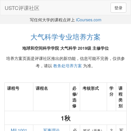
USTC评课社区
登录
写任何大学的课程点评上
iCourses.com
大气科学专业培养方案
地球和空间科学学院 大气科学 2019级 主修学位
培养方案页面是评课社区推出的新功能，信息可能不完善，仅供参
考，请以
教务处培养方案
为准。
课程号
课程名
必
考核形式
学
课
修/
分
程
选
类
修
别
1秋
MIL1001
军事理论
必
2
军
笔试（开卷）