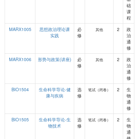
础
课
程
MARX1005
思想政治理论课
必
2
政
其他
实践
修
治
通
修
MARX1006
形势与政策(讲座)
必
2
政
其他
修
治
通
修
BIO1504
生命科学导论-健
选
2
生
笔试（闭卷）
康与疾病
修
物
通
修
BIO1505
生命科学导论-生
选
2
生
笔试（闭卷）
物技术
修
物
通
修