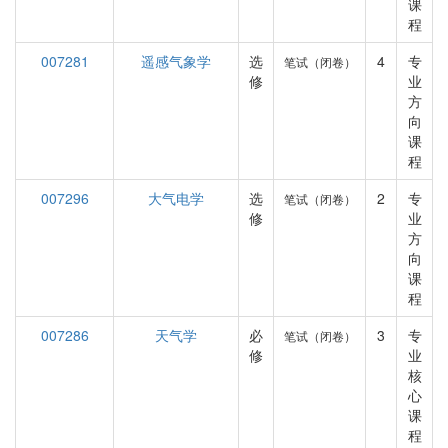
课
程
007281
遥感气象学
选
4
专
笔试（闭卷）
修
业
方
向
课
程
007296
大气电学
选
2
专
笔试（闭卷）
修
业
方
向
课
程
007286
天气学
必
3
专
笔试（闭卷）
修
业
核
心
课
程