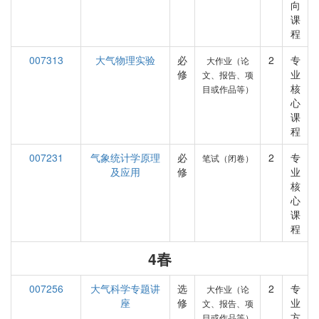
向
课
程
007313
大气物理实验
必
2
专
大作业（论
修
业
文、报告、项
核
目或作品等）
心
课
程
007231
气象统计学原理
必
2
专
笔试（闭卷）
及应用
修
业
核
心
课
程
4春
007256
大气科学专题讲
选
2
专
大作业（论
座
修
业
文、报告、项
方
目或作品等）