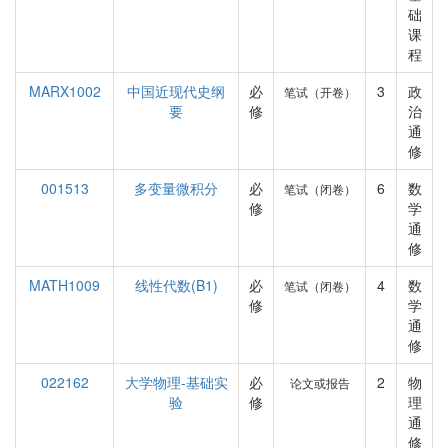
础
课
程
MARX1002
中国近现代史纲
必
3
政
笔试（开卷）
要
修
治
通
修
001513
多变量微积分
必
6
数
笔试（闭卷）
修
学
通
修
MATH1009
线性代数(B1)
必
4
数
笔试（闭卷）
修
学
通
修
022162
大学物理-基础实
必
2
物
论文或报告
验
修
理
通
修