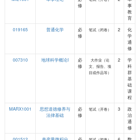
修
事
教
育
019165
普通化学
必
2
化
笔试（闭卷）
修
学
通
修
007310
地球科学概论I
必
2
学
大作业（论
修
科
文、报告、项
群
目或作品等）
基
础
课
程
MARX1001
思想道德修养与
必
3
政
笔试（开卷）
法律基础
修
治
通
修
001512
单变量微积分
必
6
数
笔试（闭卷）