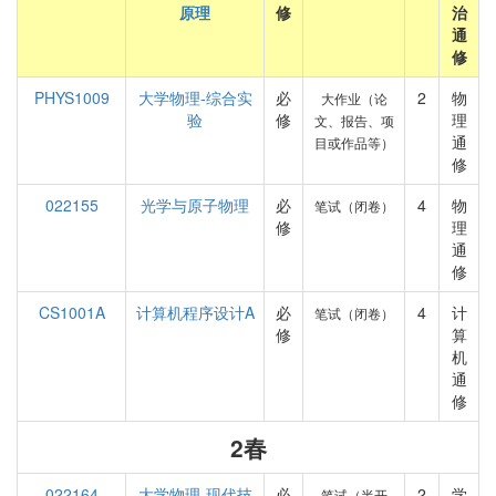
原理
修
治
通
修
PHYS1009
大学物理-综合实
必
2
物
大作业（论
验
修
理
文、报告、项
通
目或作品等）
修
022155
光学与原子物理
必
4
物
笔试（闭卷）
修
理
通
修
CS1001A
计算机程序设计A
必
4
计
笔试（闭卷）
修
算
机
通
修
2春
022164
大学物理-现代技
必
2
学
笔试（半开