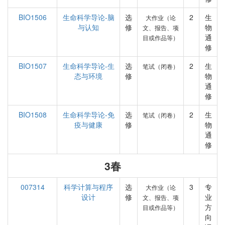
BIO1506
生命科学导论-脑
选
2
生
大作业（论
与认知
修
物
文、报告、项
通
目或作品等）
修
BIO1507
生命科学导论-生
选
2
生
笔试（闭卷）
态与环境
修
物
通
修
BIO1508
生命科学导论-免
选
2
生
笔试（闭卷）
疫与健康
修
物
通
修
3春
007314
科学计算与程序
选
3
专
大作业（论
设计
修
业
文、报告、项
方
目或作品等）
向