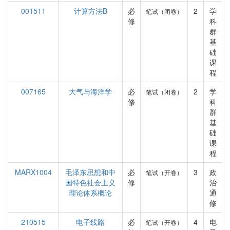
001511
计算方法B
必
2
学
笔试（闭卷）
修
科
群
基
础
课
程
007165
大气与海洋学
必
2
学
笔试（闭卷）
修
科
群
基
础
课
程
MARX1004
毛泽东思想和中
必
3
政
笔试（开卷）
国特色社会主义
修
治
理论体系概论
通
修
210515
电子线路
必
4
电
笔试（开卷）