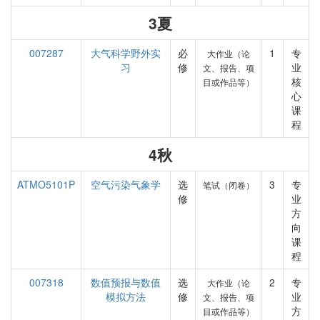
3夏
007287
大气科学野外实
必
1
专
大作业（论
习
修
业
文、报告、项
核
目或作品等）
心
课
程
4秋
ATMO5101P
空气污染气象学
选
3
专
笔试（闭卷）
修
业
方
向
课
程
007318
数值预报与数值
选
2
专
大作业（论
模拟方法
修
业
文、报告、项
方
目或作品等）