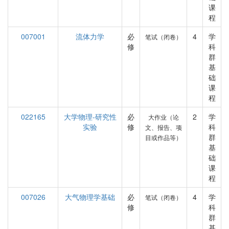
课
程
007001
流体力学
必
4
学
笔试（闭卷）
修
科
群
基
础
课
程
022165
大学物理-研究性
必
2
学
大作业（论
实验
修
科
文、报告、项
群
目或作品等）
基
础
课
程
007026
大气物理学基础
必
4
学
笔试（闭卷）
修
科
群
基