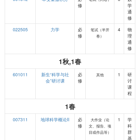
修
学
通
修
022505
力学
必
4
物
笔试（半开
修
理
卷）
通
修
1秋,1春
601011
新生“科学与社
必
1
研
其他
会”研讨课
修
讨
课
程
1春
007311
地球科学概论II
必
1
学
大作业（论
修
科
文、报告、项
群
目或作品等）
基