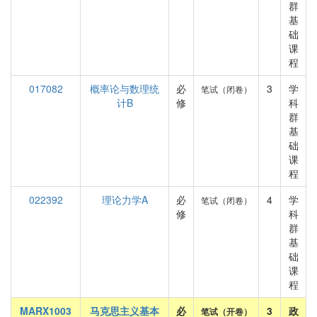
群
基
础
课
程
017082
概率论与数理统
必
3
学
笔试（闭卷）
计B
修
科
群
基
础
课
程
022392
理论力学A
必
4
学
笔试（闭卷）
修
科
群
基
础
课
程
MARX1003
马克思主义基本
必
3
政
笔试（开卷）