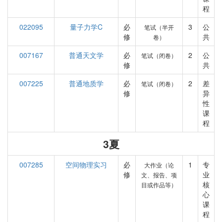
程
022095
量子力学C
必
3
公
笔试（半开
修
共
卷）
007167
普通天文学
必
2
公
笔试（闭卷）
修
共
007225
普通地质学
必
2
差
笔试（闭卷）
修
异
性
课
程
3夏
007285
空间物理实习
必
1
专
大作业（论
修
业
文、报告、项
核
目或作品等）
心
课
程