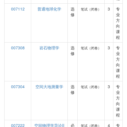
007112
普通地球化学
选
3
专
笔试（闭卷）
修
业
方
向
课
程
007308
岩石物理学
选
3
专
笔试（闭卷）
修
业
方
向
课
程
007304
空间大地测量学
选
3
专
笔试（闭卷）
修
业
方
向
课
程
007222
空间物理学导论II
必
4
专
笔试（闭卷）