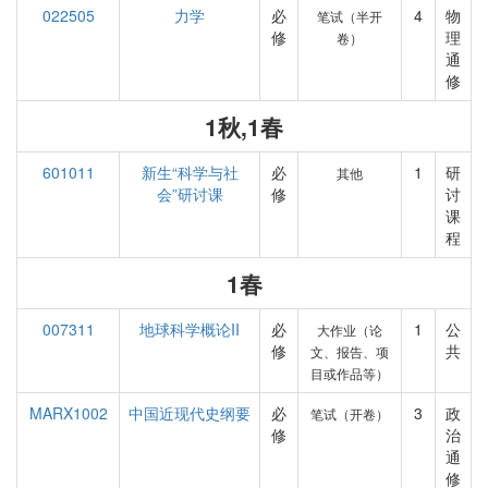
022505
力学
必
4
物
笔试（半开
修
理
卷）
通
修
1秋,1春
601011
新生“科学与社
必
1
研
其他
会”研讨课
修
讨
课
程
1春
007311
地球科学概论II
必
1
公
大作业（论
修
共
文、报告、项
目或作品等）
MARX1002
中国近现代史纲要
必
3
政
笔试（开卷）
修
治
通
修