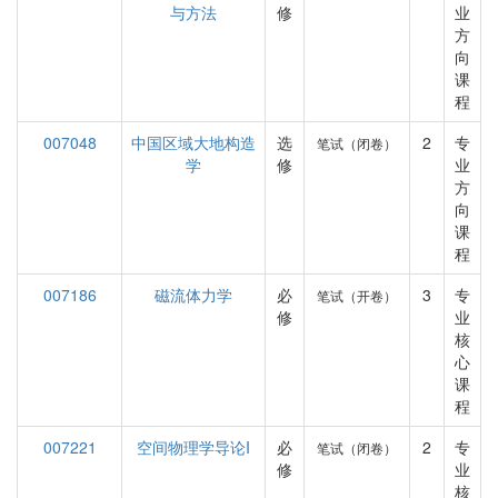
与方法
修
业
方
向
课
程
007048
中国区域大地构造
选
2
专
笔试（闭卷）
学
修
业
方
向
课
程
007186
磁流体力学
必
3
专
笔试（开卷）
修
业
核
心
课
程
007221
空间物理学导论I
必
2
专
笔试（闭卷）
修
业
核