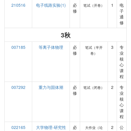
210516
电子线路实验(1)
必
1
电
笔试（开卷）
修
子
通
修
3秋
007185
等离子体物理
必
3
专
笔试（半开
修
业
卷）
核
心
课
程
007292
重力与固体潮
必
2
专
笔试（闭卷）
修
业
核
心
课
程
022165
大学物理-研究性
必
2
公
大作业（论