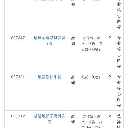
修
业
核
心
课
程
007247
地球物理基础实验
必
2
专
大作业（论
(2)
修
业
文、报告、项
核
目或作品等）
心
课
程
007301
地震勘探引论
必
2
专
笔试（闭卷）
修
业
核
心
课
程
007312
普通地质学野外实
必
2
差
大作业（论
习
修
异
文、报告、项
性
目或作品等）