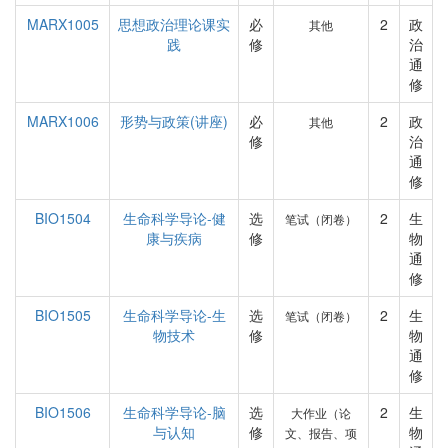
MARX1005
思想政治理论课实
必
2
政
其他
践
修
治
通
修
MARX1006
形势与政策(讲座)
必
2
政
其他
修
治
通
修
BIO1504
生命科学导论-健
选
2
生
笔试（闭卷）
康与疾病
修
物
通
修
BIO1505
生命科学导论-生
选
2
生
笔试（闭卷）
物技术
修
物
通
修
BIO1506
生命科学导论-脑
选
2
生
大作业（论
与认知
修
物
文、报告、项