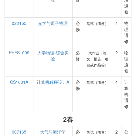
通
修
022155
光学与原子物理
必
4
物
笔试（闭卷）
修
理
通
修
PHYS1009
大学物理-综合实
必
2
物
大作业（论
验
修
理
文、报告、项
通
目或作品等）
修
CS1001A
计算机程序设计A
必
4
计
笔试（闭卷）
修
算
机
通
修
2春
007165
大气与海洋学
必
2
公
笔试（闭卷）