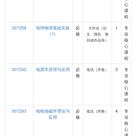
心
课
程
007258
地球物理基础实验
必
1
专
大作业（论
(1)
修
业
文、报告、项
核
目或作品等）
心
课
程
007242
地震学原理与应用
必
3
专
笔试（开卷）
修
业
核
心
课
程
007293
地电地磁学理论与
必
4
专
笔试（闭卷）
应用
修
业
核
心
课