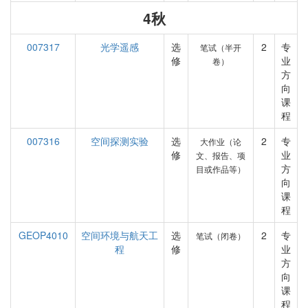
4秋
007317
光学遥感
选
2
专
笔试（半开
修
业
卷）
方
向
课
程
007316
空间探测实验
选
2
专
大作业（论
修
业
文、报告、项
方
目或作品等）
向
课
程
GEOP4010
空间环境与航天工
选
2
专
笔试（闭卷）
程
修
业
方
向
课
程