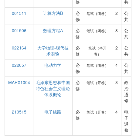
修
共
001511
计算方法B
必
2
公
笔试（闭卷）
修
共
001506
数理方程A
必
3
公
笔试（闭卷）
修
共
022164
大学物理-现代技
必
2
公
笔试（半开
术实验
修
共
卷）
022057
电动力学
必
4
公
笔试（闭卷）
修
共
MARX1004
毛泽东思想和中国
必
3
政
笔试（开卷）
特色社会主义理论
修
治
体系概论
通
修
210515
电子线路
必
4
电
笔试（开卷）
修
子
通
修