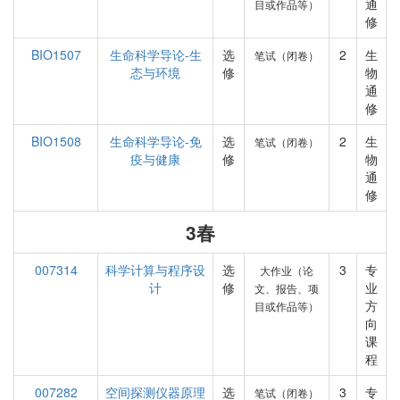
通
目或作品等）
修
BIO1507
生命科学导论-生
选
2
生
笔试（闭卷）
态与环境
修
物
通
修
BIO1508
生命科学导论-免
选
2
生
笔试（闭卷）
疫与健康
修
物
通
修
3春
007314
科学计算与程序设
选
3
专
大作业（论
计
修
业
文、报告、项
方
目或作品等）
向
课
程
007282
空间探测仪器原理
选
3
专
笔试（闭卷）