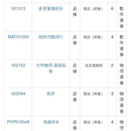
001513
多变量微积分
必
6
数
笔试（闭卷）
修
学
通
修
MATH1009
线性代数(B1)
必
4
数
笔试（闭卷）
修
学
通
修
022162
大学物理-基础实
必
2
物
论文或报告
验
修
理
通
修
022094
热学
必
3
物
笔试（闭卷）
修
理
通
修
PHYS1004A
电磁学A
必
4
物
笔试（闭卷）
修
理