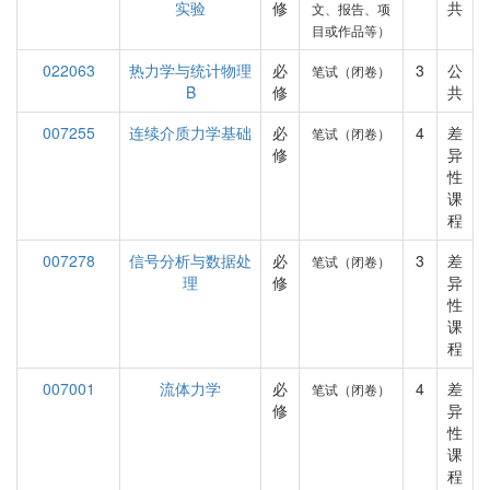
实验
修
共
文、报告、项
目或作品等）
022063
热力学与统计物理
必
3
公
笔试（闭卷）
B
修
共
007255
连续介质力学基础
必
4
差
笔试（闭卷）
修
异
性
课
程
007278
信号分析与数据处
必
3
差
笔试（闭卷）
理
修
异
性
课
程
007001
流体力学
必
4
差
笔试（闭卷）
修
异
性
课
程