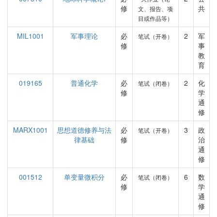
修
共
文、报告、项
目或作品等）
MIL1001
军事理论
必
2
军
笔试（开卷）
修
事
教
育
019165
普通化学
必
2
化
笔试（闭卷）
修
学
通
修
MARX1001
思想道德修养与法
必
3
政
笔试（开卷）
律基础
修
治
通
修
001512
单变量微积分
必
6
数
笔试（闭卷）
修
学
通
修