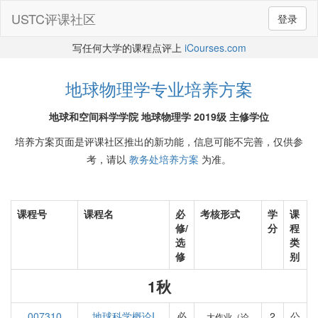
USTC评课社区
登录
写任何大学的课程点评上
iCourses.com
地球物理学专业培养方案
地球和空间科学学院 地球物理学 2019级 主修学位
培养方案页面是评课社区推出的新功能，信息可能不完善，仅供参
考，请以
教务处培养方案
为准。
课程号
课程名
必
考核形式
学
课
修/
分
程
选
类
修
别
1秋
007310
地球科学概论I
必
2
公
大作业（论