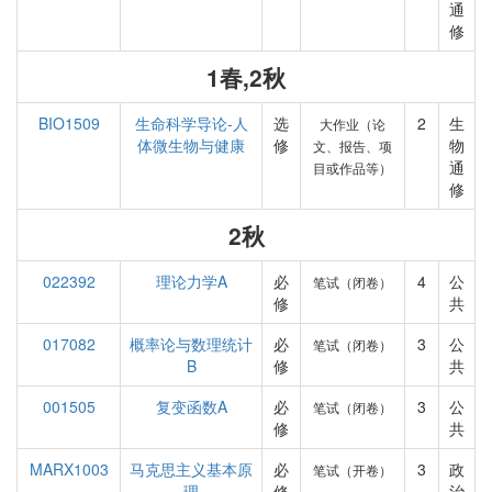
通
修
1春,2秋
BIO1509
生命科学导论-人
选
2
生
大作业（论
体微生物与健康
修
物
文、报告、项
通
目或作品等）
修
2秋
022392
理论力学A
必
4
公
笔试（闭卷）
修
共
017082
概率论与数理统计
必
3
公
笔试（闭卷）
B
修
共
001505
复变函数A
必
3
公
笔试（闭卷）
修
共
MARX1003
马克思主义基本原
必
3
政
笔试（开卷）
理
修
治